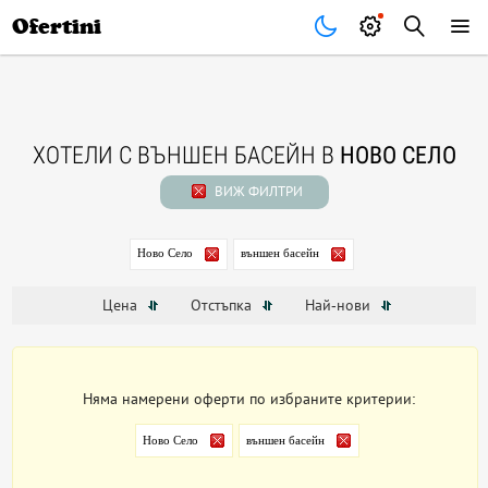
Почивки
Стоки
В града
Всички оферти
Ofertini
ХОТЕЛИ С ВЪНШЕН БАСЕЙН В
НОВО СЕЛО
ВИЖ ФИЛТРИ
Ново Село
външен басейн
Цена
Отстъпка
Най-нови
Няма намерени оферти по избраните критерии:
Ново Село
външен басейн