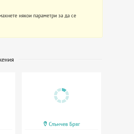
махнете някои параметри за да се
жения
Слънчев Бряг