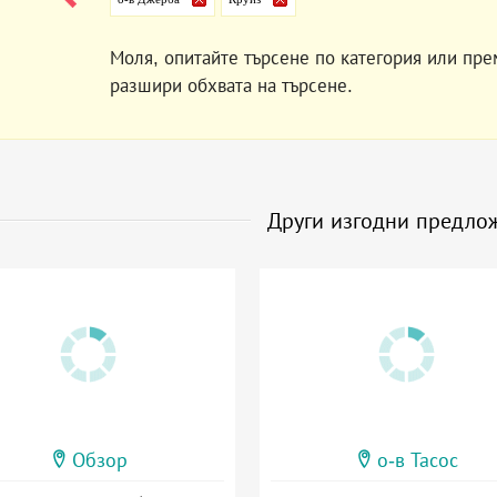
Моля, опитайте търсене по категория или пре
разшири обхвата на търсене.
Други изгодни предло
Обзор
о-в Тасос