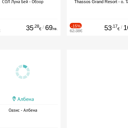
СОЛ Луна Бей - Обзор
Thassos Grand Resort - о. Т
.28
69
-15%
.17
1
35
53
/
/
лв.
€
€
€
62.38€
Албена
Оазис - Албена