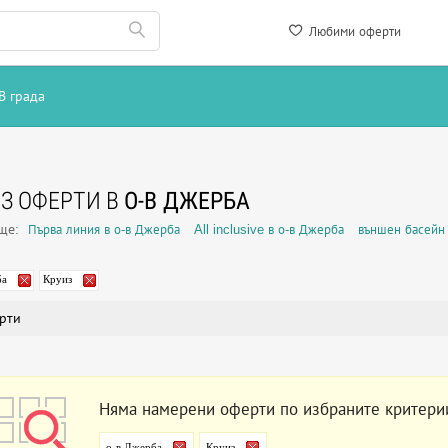
Любими оферти
В града
З ОФЕРТИ В
О-В ДЖЕРБА
още:
Първа линия в о-в Джерба
All inclusive в о-в Джерба
външен басейн 
ба
Круиз
рти
Няма намерени оферти по избраните критери
о-в Джерба
Круиз