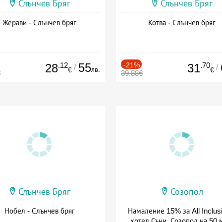
Слънчев Бряг
Слънчев Бряг
Жерави - Слънчев бряг
Котва - Слънчев бряг
.12
55
-21%
.70
28
31
/
/
лв.
€
€
€
39.88€
Слънчев Бряг
Созопол
Нобел - Слънчев бряг
Намаление 15% за All Inclus
хотел Съни, Созопол на 50 