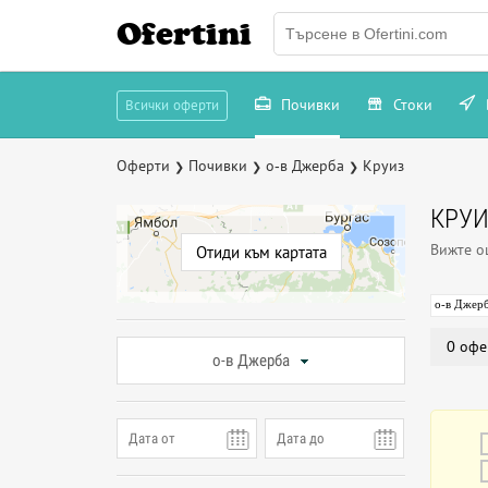
Ofertini
Почивки
Стоки
Всички оферти
Оферти
Почивки
о-в Джерба
Круиз
❯
❯
❯
КРУИ
Вижте 
Отиди към картата
о-в Джер
0 офе
о-в Джерба