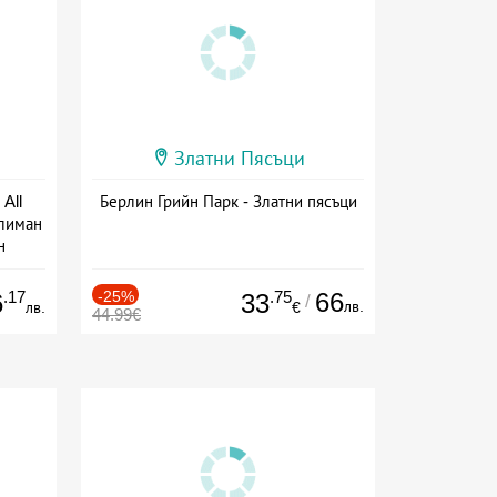
Златни Пясъци
All
Берлин Грийн Парк - Златни пясъци
тлиман
н
ive
.17
-25%
.75
66
6
33
/
лв.
лв.
€
44.99€