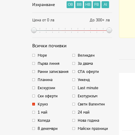
Изхранване
OB
BB
HB
FB
AI
Цена от 0 лв
До 300+ лв
Всички почивки
Море
Великден
Първа линия
За двама
Ранни записвания
СПА оферти
Планина
Уикенд
Екскурзии
Last minute
Ски оферти
Екотуризъм
Круиз
Свети Валентин
1 май
24 май
Коледа
Нова година
8 декември
Майски празници