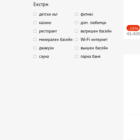
Екстри
детски кът
фитнес
казино
дом. любимци
-15%
ресторант
вътрешен басейн
41.42
минерален басейн
Wi-Fi интернет
джакузи
външен басейн
сауна
парна баня