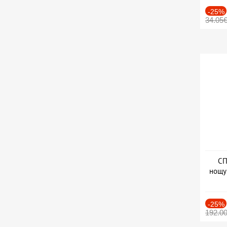
-25%
34.05
СП
нощу
Дат
-25%
192.0