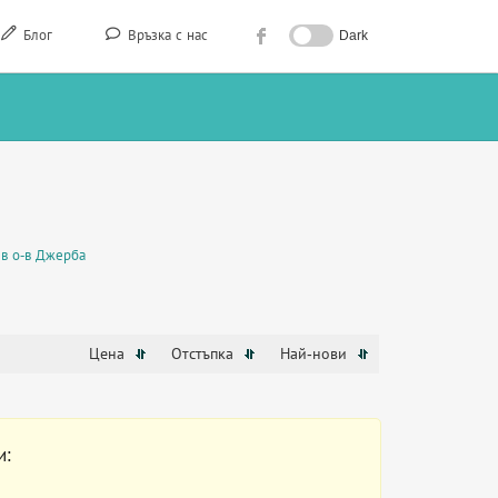
Блог
Връзка с нас
Dark
в о-в Джерба
Цена
Отстъпка
Най-нови
и: