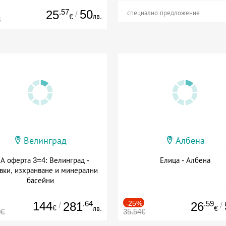
.57
50
25
/
специално предложение
лв.
€
€
Велинград
Албена
А оферта 3=4: Велинград -
Елица - Албена
вки, изхранване и минерални
басейни
а: 01.07 - 30.09 + полупансион
144
.64
-25%
.59
281
26
/
/
€
лв.
€
0€
35.54€