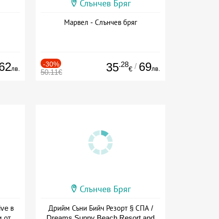
Слънчев Бряг
Марвел - Слънчев бряг
62
-30%
.28
69
35
/
лв.
лв.
€
50.11€
Слънчев Бряг
ive в
Дрийм Съни Бийч Резорт § СПА /
м от
Dreams Sunny Beach Resort and