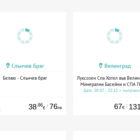
Слънчев Бряг
Велинград
Белвю - Слънчев бряг
Луксозен Спа Хотел във Велин
Минерални Басейни и СПА П
Дата: 28.07 - 23.12 + полупан
.86
76
67
38
13
/
/
лв.
€
€
€