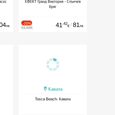
асос
ЕФЕКТ Гранд Виктория - Слънчев
бряг
04
-20%
.42
81
41
/
лв.
лв.
€
51.64€
Кавала
Tosca Beach- Кавала