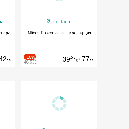
ра
о-в Тасос
виера,
Ntinas Filoxenia - о. Тасос, Гърция
42
-15%
.37
77
39
/
лв.
лв.
€
46.53€