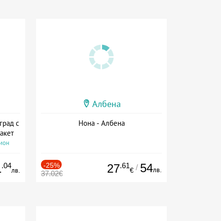
Албена
град с
Нона - Албена
акет
сион
.04
-25%
.61
54
1
27
/
лв.
лв.
€
37.02€