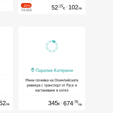
-30%
.15
102
52
/
лв.
€
74.65€
Паралия Катерини
Мини почивка на Олимпийската
ривиера с транспорт от Русе и
настаняване в хотел
Дата: 18.09 - 23.09 + закуска
52
345
.76
674
/
лв.
€
лв.