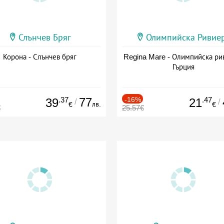
Слънчев Бряг
Олимпийска Ривие
Корона - Слънчев бряг
Regina Mare - Олимпийска ри
Гърция
.37
77
-16%
.47
39
21
/
/
лв.
€
€
€
25.57€