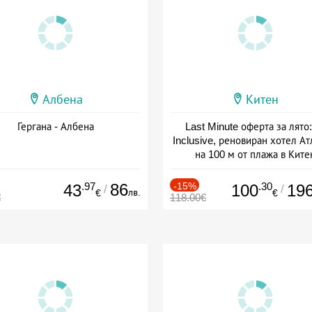
Албена
Китен
Гергана - Албена
Last Minute оферта за лято: 
Inclusive, реновиран хотел А
на 100 м от плажа в Ките
Дата: 01.06 - 29.09 + all inclus
.97
86
-15%
.30
43
100
19
/
/
лв.
€
€
€
118.00€