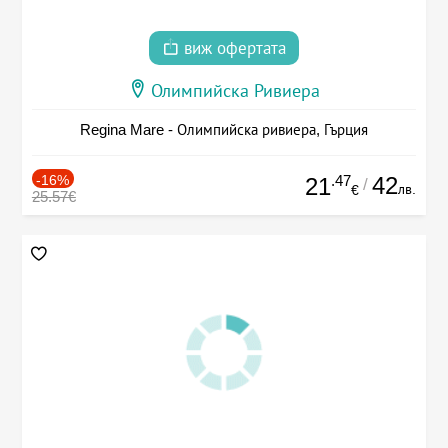
виж офертата
Олимпийска Ривиера
Regina Mare - Олимпийска ривиера, Гърция
-16%
.47
42
21
/
лв.
€
25.57€