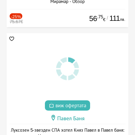
Мирамар - Обзор
-25%
.75
111
56
/
лв.
€
75.67€
виж офертата
Павел Баня
Луксозен 5-звезден СПА хотел Княз Павел в Павел баня: