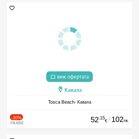
виж офертата
Кавала
Tosca Beach- Кавала
-30%
.15
102
52
/
лв.
€
74.65€