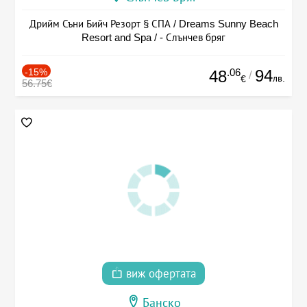
Дрийм Съни Бийч Резорт § СПА / Dreams Sunny Beach
Resort and Spa / - Слънчев бряг
-15%
.06
94
48
/
лв.
€
56.75€
виж офертата
Банско