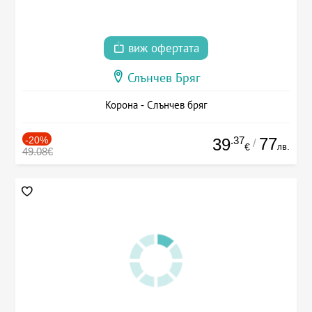
виж офертата
Слънчев Бряг
Корона - Слънчев бряг
-20%
.37
77
39
/
лв.
€
49.08€