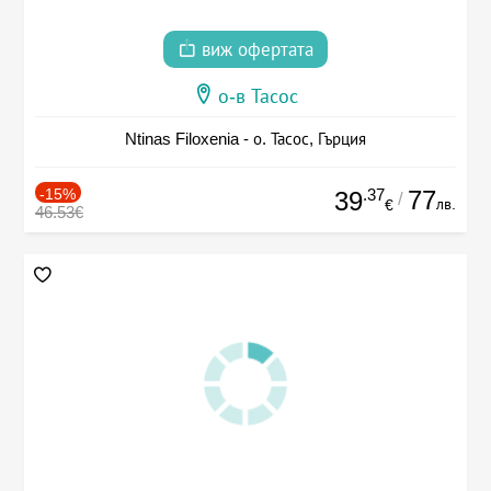
виж офертата
о-в Тасос
Ntinas Filoxenia - о. Тасос, Гърция
-15%
.37
77
39
/
лв.
€
46.53€