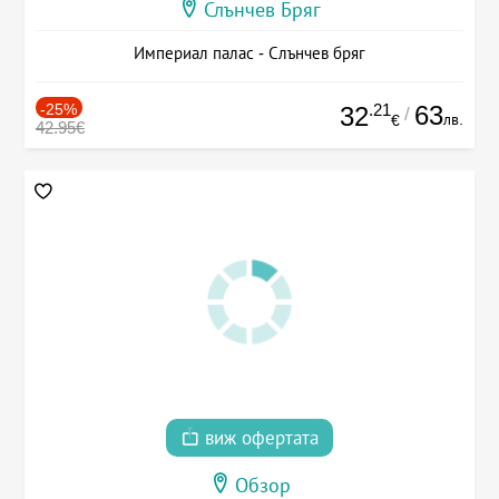
Слънчев Бряг
Империал палас - Слънчев бряг
-25%
.21
63
32
/
лв.
€
42.95€
виж офертата
Обзор