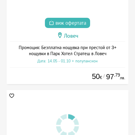
виж офертата
Ловеч
Промоция: Безплатна нощувка при престой от 3+
нощувки в Парк Хотел Стратеш в Ловеч
Дата: 14.05 - 01.10 + полупансион
50
.79
97
/
€
лв.