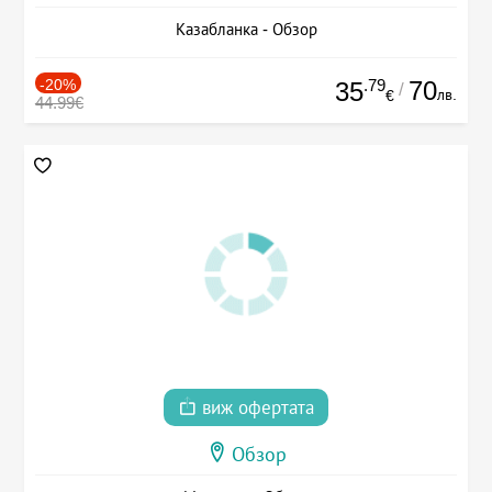
Казабланка - Обзор
-20%
.79
70
35
/
лв.
€
44.99€
виж офертата
Обзор