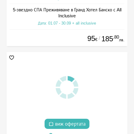
5-звездно СПА Преживяване в Гранд Хотел Банско с All
Inclusive
Дата: 01.07 - 30.09 + all inclusive
95
.80
185
/
€
лв.
виж офертата