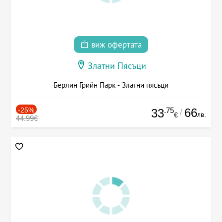
виж офертата
Златни Пясъци
Берлин Грийн Парк - Златни пясъци
-25%
.75
66
33
/
лв.
€
44.99€