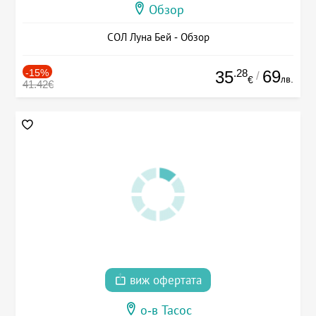
Обзор
СОЛ Луна Бей - Обзор
-15%
.28
69
35
/
лв.
€
41.42€
виж офертата
о-в Тасос