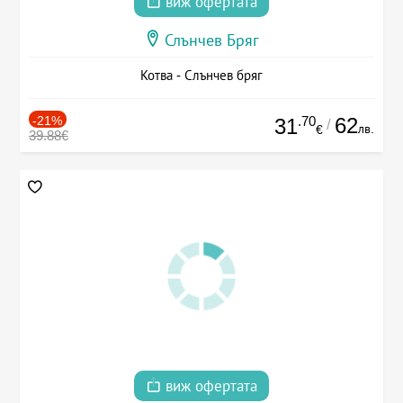
виж офертата
Слънчев Бряг
Котва - Слънчев бряг
-21%
.70
62
31
/
лв.
€
39.88€
виж офертата