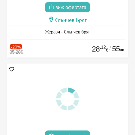
виж офертата
Слънчев Бряг
Жерави - Слънчев бряг
-20%
.12
55
28
/
лв.
€
35.28€