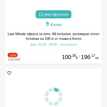
виж офертата
Китен
Last Minute оферта за лято: All Inclusive, реновиран хотел
Атлиман на 100 м от плажа в Китен
Дата: 01.06 - 29.09 + all inclusive
-15%
.30
.17
100
196
/
€
лв.
118.00€