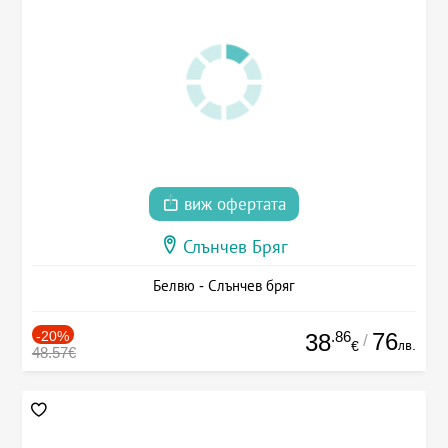
виж офертата
Слънчев Бряг
Белвю - Слънчев бряг
-20%
.86
76
38
/
лв.
€
48.57€