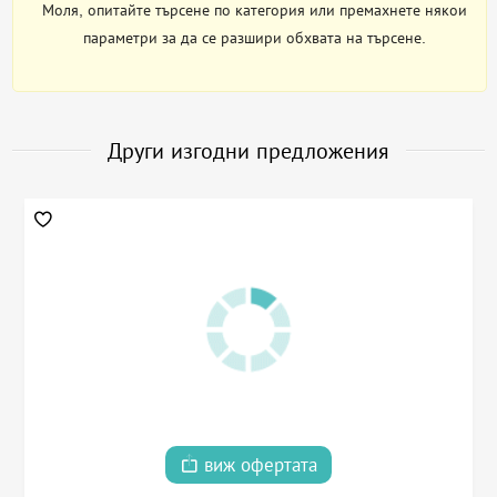
Моля, опитайте търсене по категория или премахнете някои
параметри за да се разшири обхвата на търсене.
Други изгодни предложения
виж офертата