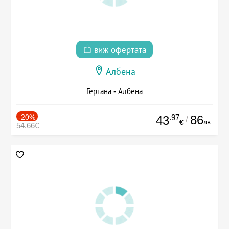
виж офертата
Албена
Гергана - Албена
-20%
.97
86
43
/
лв.
€
54.66€