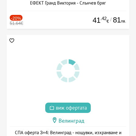
ЕФЕКТ Гранд Виктория - Слънчев бряг
-20%
.42
81
41
/
лв.
€
51.64€
виж офертата
Велинград
СПА оферта 3=4: Велинград - нощувки, изхранване и