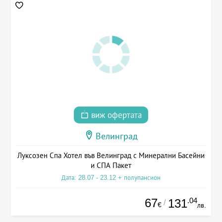
виж офертата
Велинград
Луксозен Спа Хотел във Велинград с Минерални Басейни
и СПА Пакет
Дата: 28.07 - 23.12 + полупансион
67
.04
131
/
€
лв.