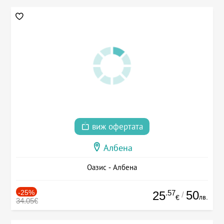
виж офертата
Албена
Оазис - Албена
-25%
.57
50
25
/
лв.
€
34.05€