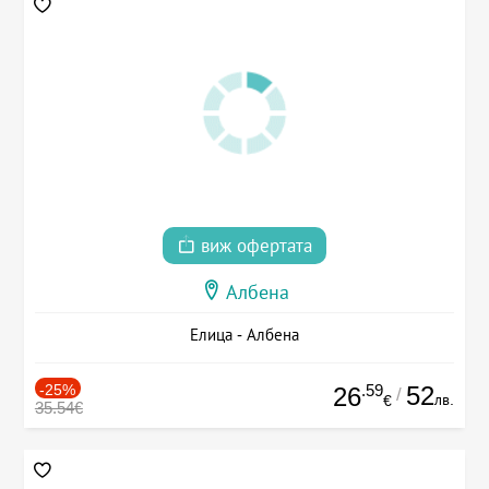
виж офертата
Албена
Елица - Албена
-25%
.59
52
26
/
лв.
€
35.54€