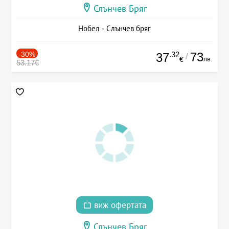
Слънчев Бряг
Нобел - Слънчев бряг
-30%
.32
73
37
/
лв.
€
53.17€
виж офертата
Слънчев Бряг