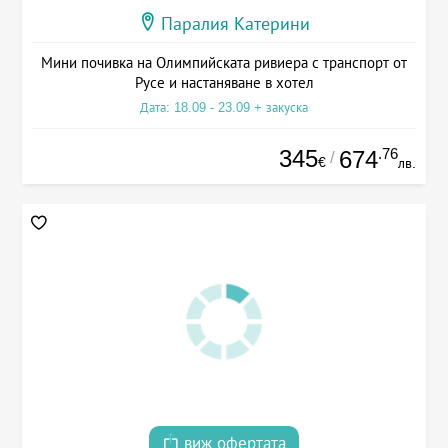
Паралия Катерини
Мини почивка на Олимпийската ривиера с транспорт от
Русе и настаняване в хотел
Дата: 18.09 - 23.09 + закуска
345
.76
674
/
€
лв.
виж офертата