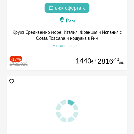
виж офертата
Рим
Круиз Средиземно море: Италия, Франция и Испания с
Costa Toscana и нощувка в Рим
+ пълен пансион
-17%
1440
.40
2816
/
€
лв.
1726.00€