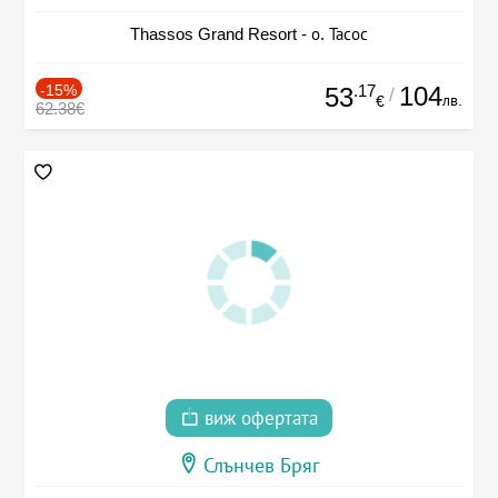
Thassos Grand Resort - о. Тасос
-15%
.17
104
53
/
лв.
€
62.38€
виж офертата
Слънчев Бряг