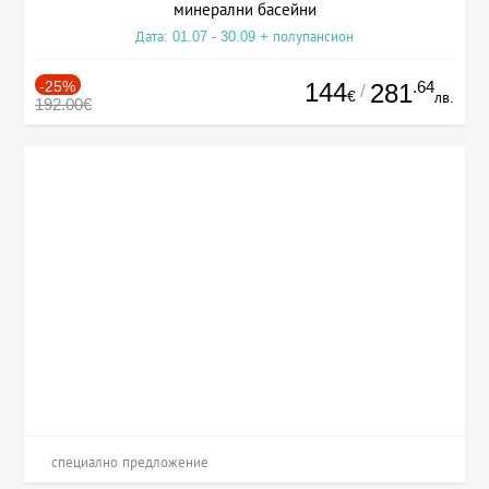
минерални басейни
Дата: 01.07 - 30.09 + полупансион
-25%
144
.64
281
/
€
лв.
192.00€
специално предложение