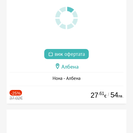
виж офертата
Албена
Нона - Албена
-25%
.61
54
27
/
лв.
€
37.02€