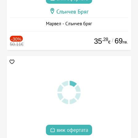
Слънчев Бряг
Марвел - Слънчев бряг
-30%
.28
69
35
/
лв.
€
50.11€
виж офертата