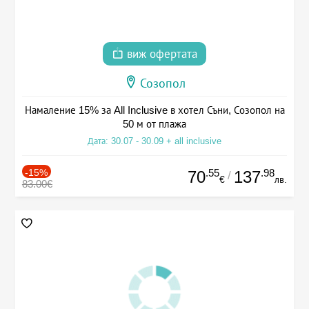
виж офертата
Созопол
Намаление 15% за All Inclusive в хотел Съни, Созопол на
50 м от плажа
Дата: 30.07 - 30.09 + all inclusive
-15%
.55
.98
70
137
/
€
лв.
83.00€