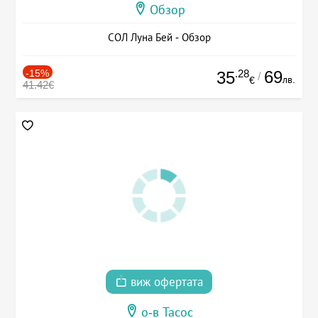
Обзор
СОЛ Луна Бей - Обзор
-15%
.28
69
35
/
лв.
€
41.42€
виж офертата
о-в Тасос