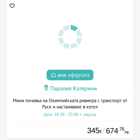
виж офертата
Паралия Катерини
Мини почивка на Олимпийската ривиера с транспорт от
Русе и настаняване в хотел
Дата: 18.09 - 23.09 + закуска
345
.76
674
/
€
лв.