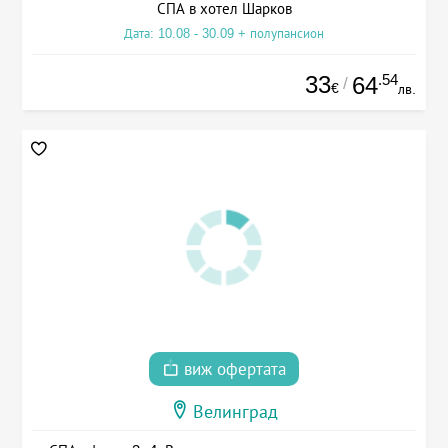
СПА в хотел Шарков
Дата: 10.08 - 30.09 + полупансион
33
.54
64
/
€
лв.
виж офертата
Велинград