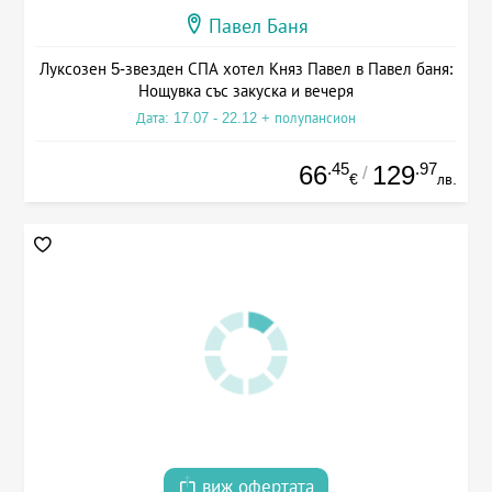
Павел Баня
Луксозен 5-звезден СПА хотел Княз Павел в Павел баня:
Нощувка със закуска и вечеря
Дата: 17.07 - 22.12 + полупансион
.45
.97
66
129
/
€
лв.
виж офертата