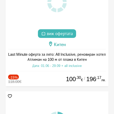
виж офертата
Китен
Last Minute оферта за лято: All Inclusive, реновиран хотел
Атлиман на 100 м от плажа в Китен
Дата: 01.06 - 29.09 + all inclusive
-15%
.30
.17
100
196
/
€
лв.
118.00€