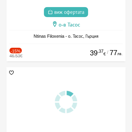
виж офертата
о-в Тасос
Ntinas Filoxenia - о. Тасос, Гърция
-15%
.37
77
39
/
лв.
€
46.53€