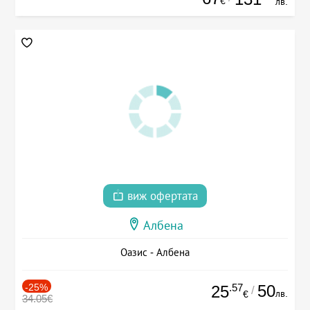
€
лв.
виж офертата
Албена
Оазис - Албена
-25%
.57
50
25
/
лв.
€
34.05€