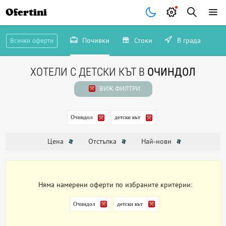
Ofertini
Почивки
Стоки
В града
Всички оферти
ХОТЕЛИ С ДЕТСКИ КЪТ В
ОЧИНДОЛ
ВИЖ ФИЛТРИ
Очиндол
детски кът
Цена
Отстъпка
Най-нови
Няма намерени оферти по избраните критерии:
Очиндол
детски кът