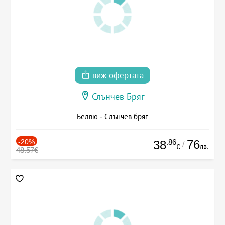
виж офертата
Слънчев Бряг
Белвю - Слънчев бряг
-20%
.86
76
38
/
лв.
€
48.57€