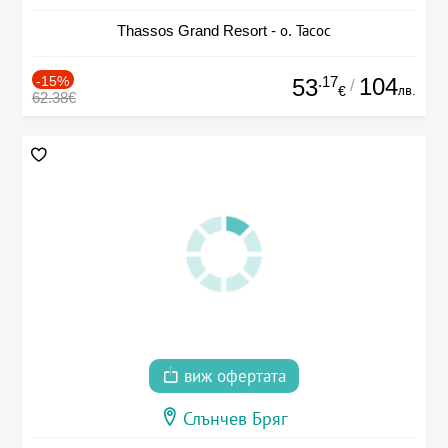
Thassos Grand Resort - о. Тасос
-15%
.17
104
53
/
лв.
€
62.38€
виж офертата
Слънчев Бряг