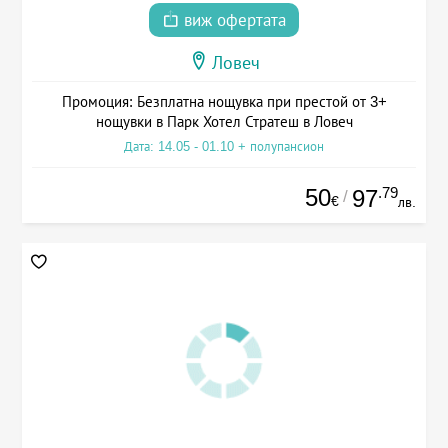
виж офертата
Ловеч
Промоция: Безплатна нощувка при престой от 3+
нощувки в Парк Хотел Стратеш в Ловеч
Дата: 14.05 - 01.10 + полупансион
50
.79
97
/
€
лв.