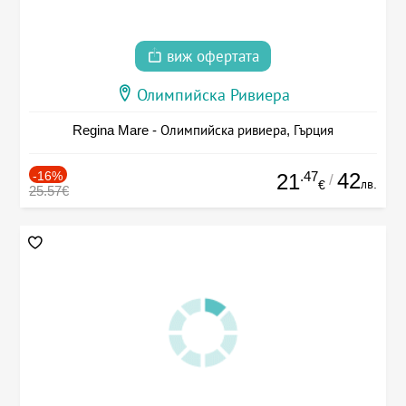
виж офертата
Олимпийска Ривиера
Regina Mare - Олимпийска ривиера, Гърция
-16%
.47
42
21
/
лв.
€
25.57€