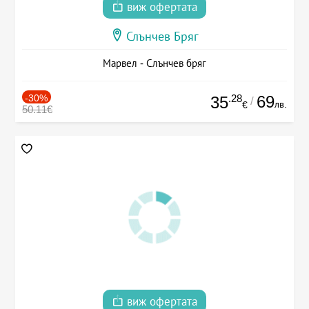
виж офертата
Слънчев Бряг
Марвел - Слънчев бряг
-30%
.28
69
35
/
лв.
€
50.11€
виж офертата