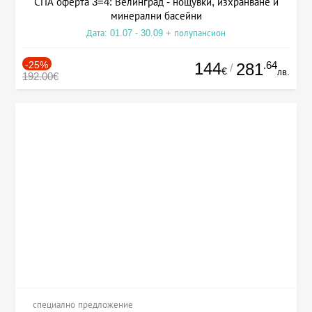
СПА оферта 3=4: Велинград - нощувки, изхранване и
минерални басейни
Дата: 01.07 - 30.09 + полупансион
-25%
144
.64
281
/
€
лв.
192.00€
специално предложение