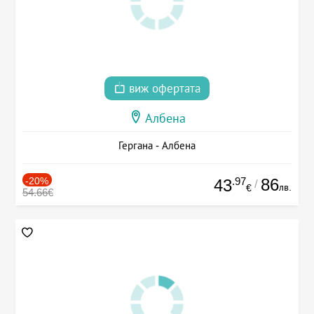
виж офертата
Албена
Гергана - Албена
-20%
.97
86
43
/
лв.
€
54.66€