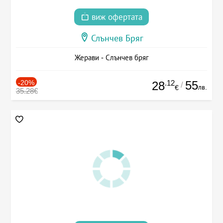
виж офертата
Слънчев Бряг
Жерави - Слънчев бряг
-20%
.12
55
28
/
лв.
€
35.28€