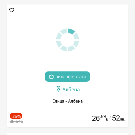
виж офертата
Албена
Елица - Албена
-25%
.59
52
26
/
лв.
€
35.54€