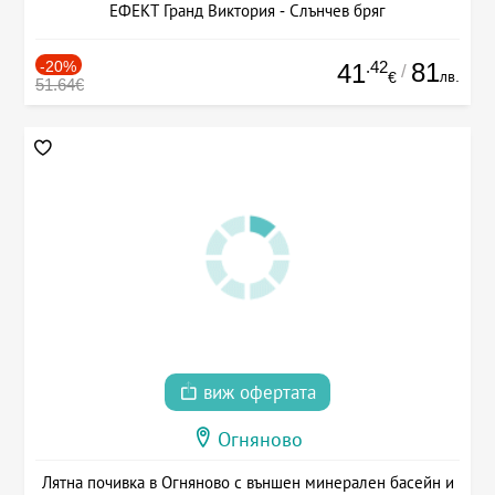
ЕФЕКТ Гранд Виктория - Слънчев бряг
-20%
.42
81
41
/
лв.
€
51.64€
виж офертата
Огняново
Лятна почивка в Огняново с външен минерален басейн и