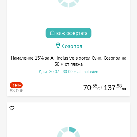
виж офертата
Созопол
Намаление 15% за All Inclusive в хотел Съни, Созопол на
50 м от плажа
Дата: 30.07 - 30.09 + all inclusive
-15%
.55
.98
70
137
/
€
лв.
83.00€