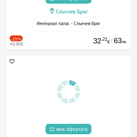
Слънчев Бряг
Империал палас - Слънчев бряг
-25%
.21
63
32
/
лв.
€
42.95€
виж офертата