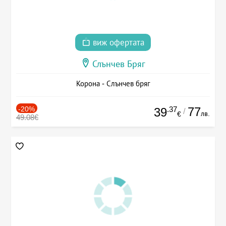
виж офертата
Слънчев Бряг
Корона - Слънчев бряг
-20%
.37
77
39
/
лв.
€
49.08€