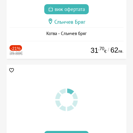
виж офертата
Слънчев Бряг
Котва - Слънчев бряг
-21%
.70
62
31
/
лв.
€
39.88€