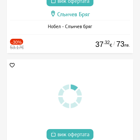
виж офертата
Слънчев Бряг
Нобел - Слънчев бряг
-30%
.32
73
37
/
лв.
€
53.17€
виж офертата