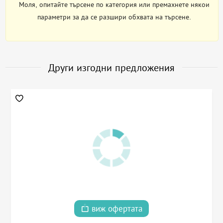
Моля, опитайте търсене по категория или премахнете някои
параметри за да се разшири обхвата на търсене.
Други изгодни предложения
виж офертата