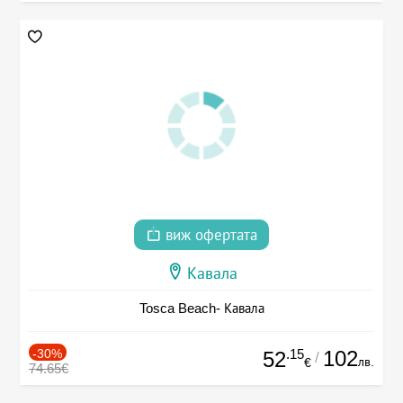
виж офертата
Кавала
Tosca Beach- Кавала
-30%
.15
102
52
/
лв.
€
74.65€