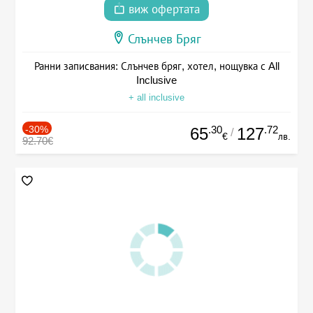
виж офертата
Слънчев Бряг
Ранни записвания: Слънчев бряг, хотел, нощувка с All
Inclusive
+ all inclusive
-30%
.30
.72
65
127
/
€
лв.
92.70€