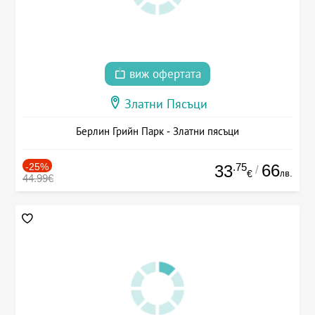
виж офертата
Златни Пясъци
Берлин Грийн Парк - Златни пясъци
-25%
.75
66
33
/
лв.
€
44.99€