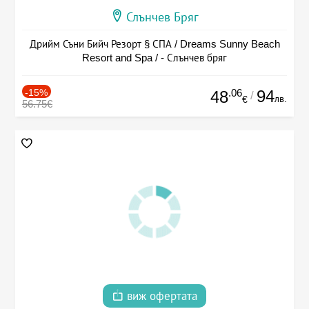
Слънчев Бряг
Дрийм Съни Бийч Резорт § СПА / Dreams Sunny Beach
Resort and Spa / - Слънчев бряг
-15%
.06
94
48
/
лв.
€
56.75€
виж офертата