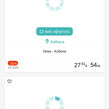
виж офертата
Албена
Нона - Албена
-25%
.61
54
27
/
лв.
€
37.02€