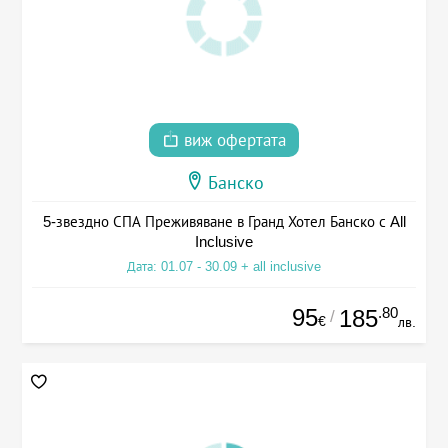
виж офертата
Банско
5-звездно СПА Преживяване в Гранд Хотел Банско с All
Inclusive
Дата: 01.07 - 30.09 + all inclusive
95
.80
185
/
€
лв.