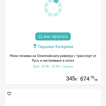
виж офертата
Паралия Катерини
Мини почивка на Олимпийската ривиера с транспорт от
Русе и настаняване в хотел
Дата: 18.09 - 23.09 + закуска
345
.76
674
/
€
лв.