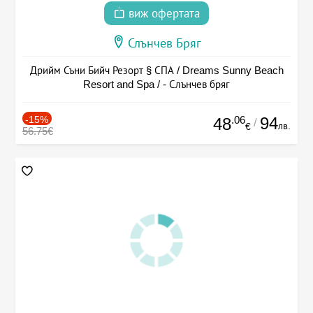
виж офертата
Слънчев Бряг
Дрийм Съни Бийч Резорт § СПА / Dreams Sunny Beach
Resort and Spa / - Слънчев бряг
-15%
.06
94
48
/
лв.
€
56.75€