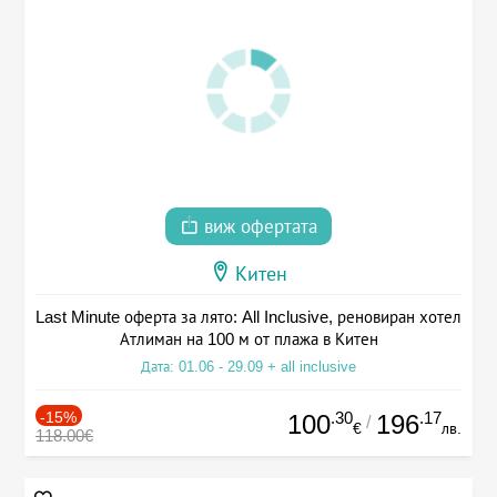
виж офертата
Китен
Last Minute оферта за лято: All Inclusive, реновиран хотел
Атлиман на 100 м от плажа в Китен
Дата: 01.06 - 29.09 + all inclusive
-15%
.30
.17
100
196
/
€
лв.
118.00€