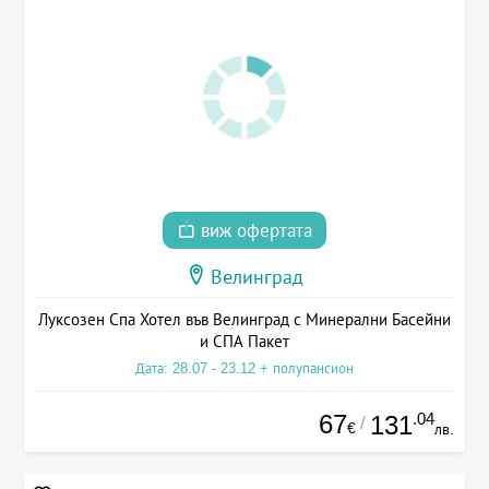
виж офертата
Велинград
Луксозен Спа Хотел във Велинград с Минерални Басейни
и СПА Пакет
Дата: 28.07 - 23.12 + полупансион
67
.04
131
/
€
лв.