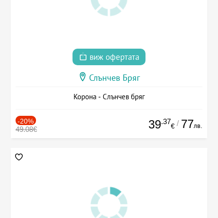
виж офертата
Слънчев Бряг
Корона - Слънчев бряг
-20%
.37
77
39
/
лв.
€
49.08€