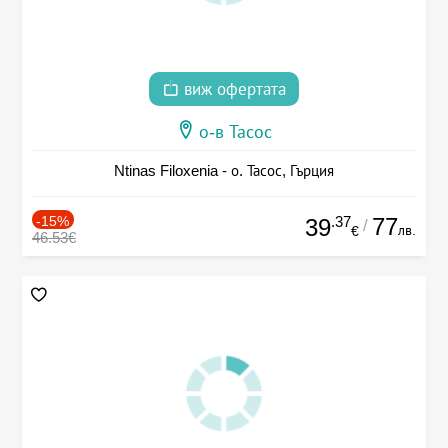
виж офертата
о-в Тасос
Ntinas Filoxenia - о. Тасос, Гърция
-15%
.37
77
39
/
лв.
€
46.53€