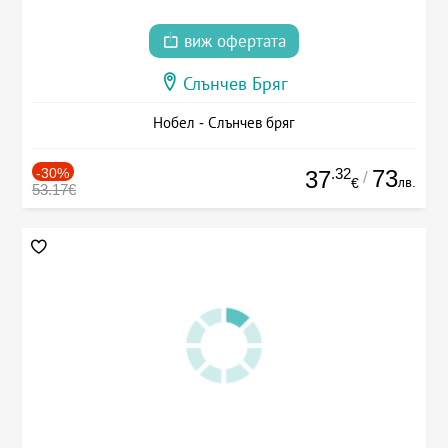
виж офертата
Слънчев Бряг
Нобел - Слънчев бряг
-30%
.32
73
37
/
лв.
€
53.17€