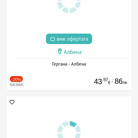
виж офертата
Албена
Гергана - Албена
-20%
.97
86
43
/
лв.
€
54.66€