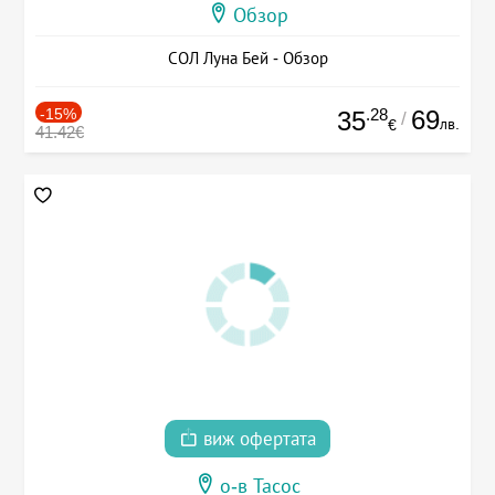
Обзор
СОЛ Луна Бей - Обзор
-15%
.28
69
35
/
лв.
€
41.42€
виж офертата
о-в Тасос