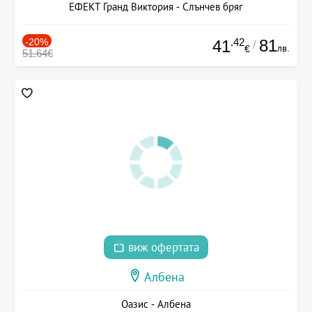
ЕФЕКТ Гранд Виктория - Слънчев бряг
-20%
.42
81
41
/
лв.
€
51.64€
виж офертата
Албена
Оазис - Албена