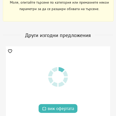
Моля, опитайте търсене по категория или премахнете някои
параметри за да се разшири обхвата на търсене.
Други изгодни предложения
виж офертата