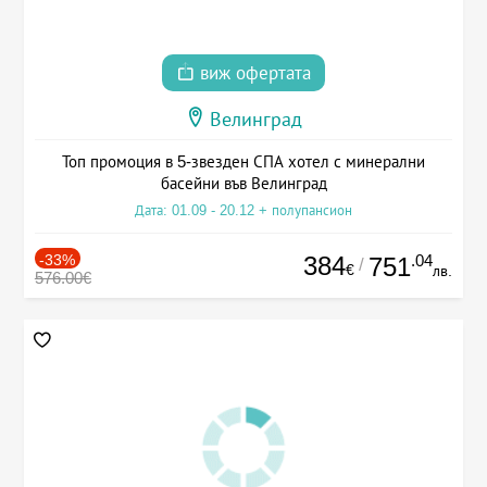
виж офертата
Велинград
Топ промоция в 5-звезден СПА хотел с минерални
басейни във Велинград
Дата: 01.09 - 20.12 + полупансион
-33%
384
.04
751
/
€
лв.
576.00€