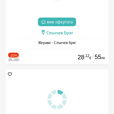
виж офертата
Слънчев Бряг
Жерави - Слънчев бряг
-20%
.12
55
28
/
лв.
€
35.28€