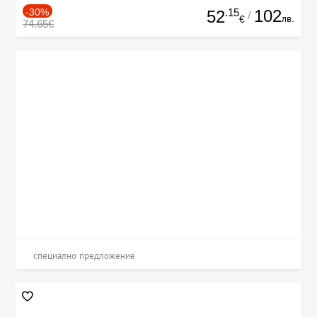
-30%
.15
102
52
/
лв.
€
74.65€
специално предложение