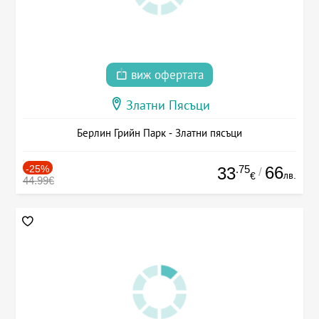
виж офертата
Златни Пясъци
Берлин Грийн Парк - Златни пясъци
-25%
.75
66
33
/
лв.
€
44.99€