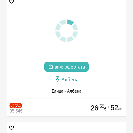
виж офертата
Албена
Елица - Албена
-25%
.59
52
26
/
лв.
€
35.54€