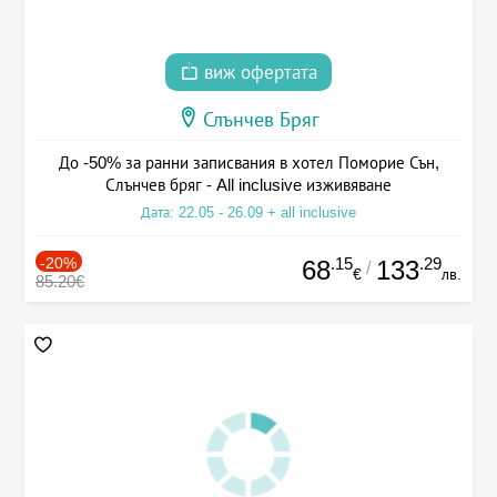
виж офертата
Слънчев Бряг
До -50% за ранни записвания в хотел Поморие Сън,
Слънчев бряг - All inclusive изживяване
Дата: 22.05 - 26.09 + all inclusive
-20%
.15
.29
68
133
/
€
лв.
85.20€