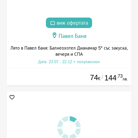
виж офертата
Павел Баня
Лято в Павел баня: Балнеохотел Дианамар 5* със закуска,
вечеря и СПА
Дата: 23.07 - 22.12 + полупансион
74
.73
144
/
€
лв.