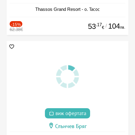
Thassos Grand Resort - о. Тасос
-15%
.17
104
53
/
лв.
€
62.38€
виж офертата
Слънчев Бряг