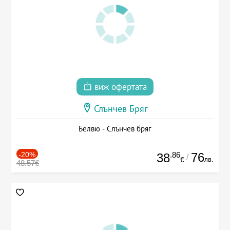
виж офертата
Слънчев Бряг
Белвю - Слънчев бряг
-20%
.86
76
38
/
лв.
€
48.57€