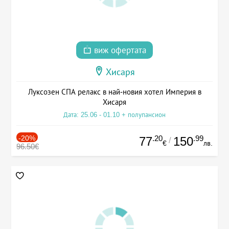
виж офертата
Хисаря
Луксозен СПА релакс в най-новия хотел Империя в
Хисаря
Дата: 25.06 - 01.10 + полупансион
-20%
.20
.99
77
150
/
€
лв.
96.50€