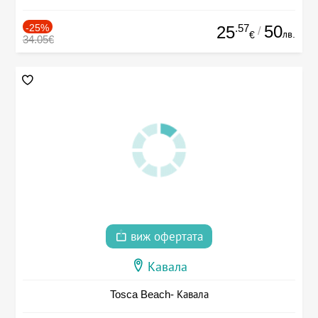
-25%
.57
50
25
/
лв.
€
34.05€
виж офертата
Кавала
Tosca Beach- Кавала