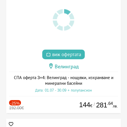
виж офертата
Велинград
СПА оферта 3=4: Велинград - нощувки, изхранване и
минерални басейни
Дата: 01.07 - 30.09 + полупансион
-25%
144
.64
281
/
€
лв.
192.00€