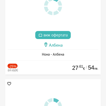
виж офертата
Албена
Нона - Албена
-25%
.61
54
27
/
лв.
€
37.02€