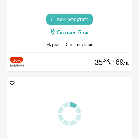
виж офертата
Слънчев Бряг
Марвел - Слънчев бряг
-30%
.28
69
35
/
лв.
€
50.11€