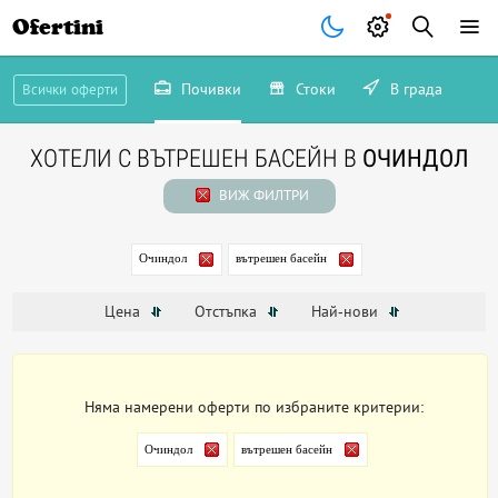
Ofertini
Почивки
Стоки
В града
Всички оферти
ХОТЕЛИ С ВЪТРЕШЕН БАСЕЙН В
ОЧИНДОЛ
ВИЖ ФИЛТРИ
Очиндол
вътрешен басейн
Цена
Отстъпка
Най-нови
Няма намерени оферти по избраните критерии:
Очиндол
вътрешен басейн