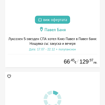
виж офертата
Павел Баня
Луксозен 5-звезден СПА хотел Княз Павел в Павел баня:
Нощувка със закуска и вечеря
Дата: 17.07 - 22.12 + полупансион
.45
.97
66
129
/
€
лв.