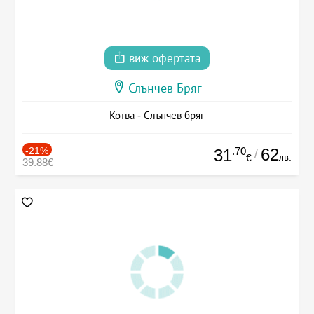
виж офертата
Слънчев Бряг
Котва - Слънчев бряг
-21%
.70
62
31
/
лв.
€
39.88€