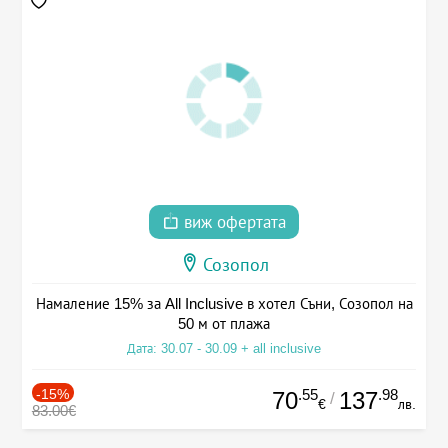
виж офертата
Созопол
Намаление 15% за All Inclusive в хотел Съни, Созопол на
50 м от плажа
Дата: 30.07 - 30.09 + all inclusive
-15%
.55
.98
70
137
/
€
лв.
83.00€