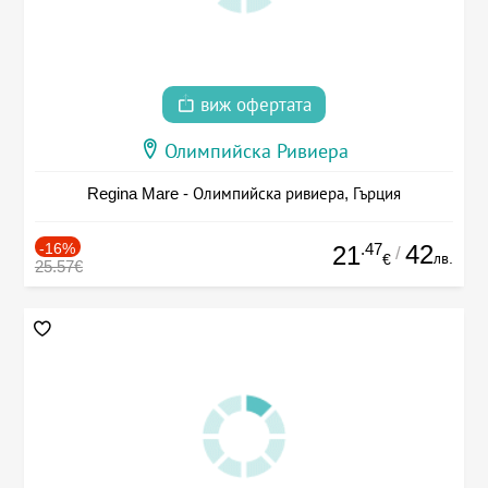
виж офертата
Олимпийска Ривиера
Regina Mare - Олимпийска ривиера, Гърция
-16%
.47
42
21
/
лв.
€
25.57€