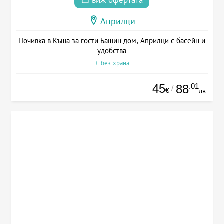
виж офертата
Априлци
Почивка в Къща за гости Бащин дом, Априлци с басейн и
удобства
+ без храна
45
.01
88
/
€
лв.