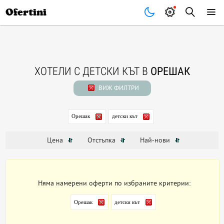
Почивки
Стоки
В града
Всички оферти
Ofertini
ХОТЕЛИ С ДЕТСКИ КЪТ В
ОРЕШАК
ВИЖ ФИЛТРИ
Орешак
детски кът
Цена
Отстъпка
Най-нови
Няма намерени оферти по избраните критерии:
Орешак
детски кът