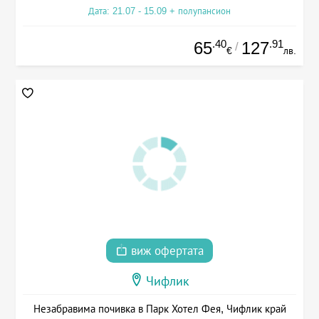
Дата: 21.07 - 15.09 + полупансион
.40
.91
65
127
/
€
лв.
виж офертата
Чифлик
Незабравима почивка в Парк Хотел Фея, Чифлик край