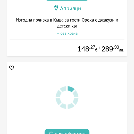
Априлци
Изгодна почивка в Къща за гости Ореха с джакузи и
детски кът
+ без храна
.27
.99
148
289
/
€
лв.