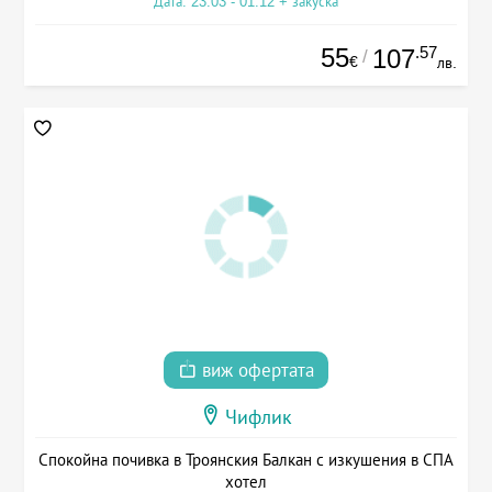
Дата: 23.03 - 01.12 + закуска
55
.57
107
/
€
лв.
виж офертата
Чифлик
Спокойна почивка в Троянския Балкан с изкушения в СПА
хотел