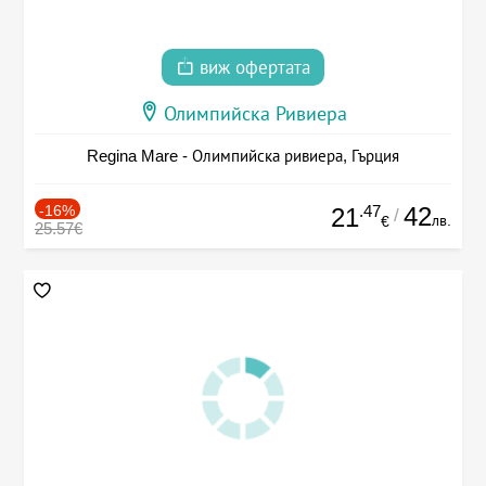
виж офертата
Олимпийска Ривиера
Regina Mare - Олимпийска ривиера, Гърция
-16%
.47
42
21
/
лв.
€
25.57€