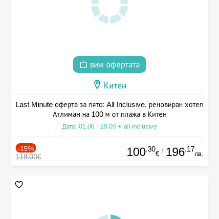
виж офертата
Китен
Last Minute оферта за лято: All Inclusive, реновиран хотел
Атлиман на 100 м от плажа в Китен
Дата: 01.06 - 29.09 + all inclusive
-15%
.30
.17
100
196
/
€
лв.
118.00€