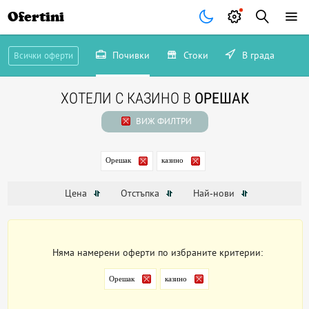
Ofertini
Почивки
Стоки
В града
Всички оферти
ХОТЕЛИ С КАЗИНО В
ОРЕШАК
ВИЖ ФИЛТРИ
Орешак
казино
Цена
Отстъпка
Най-нови
Няма намерени оферти по избраните критерии:
Орешак
казино