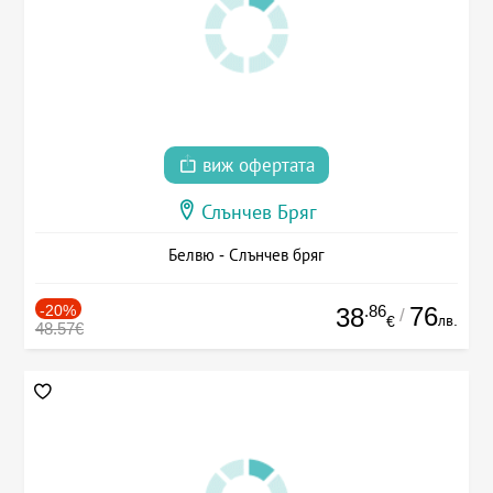
виж офертата
Слънчев Бряг
Белвю - Слънчев бряг
-20%
.86
76
38
/
лв.
€
48.57€