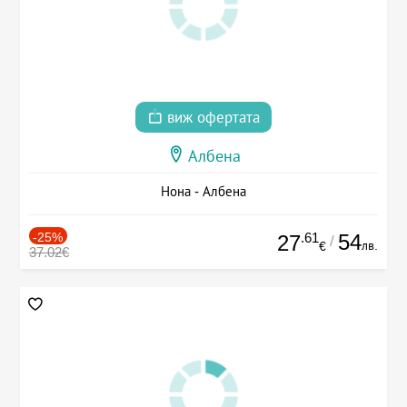
виж офертата
Албена
Нона - Албена
-25%
.61
54
27
/
лв.
€
37.02€