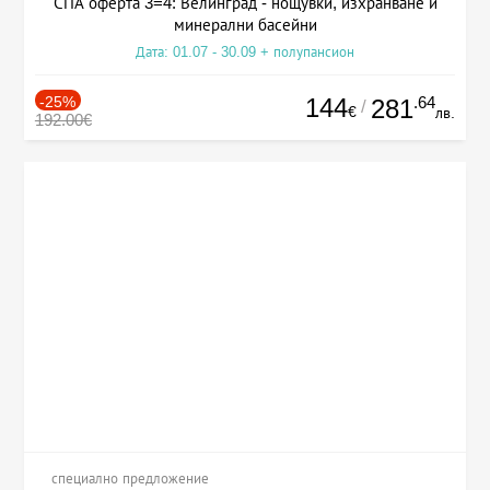
СПА оферта 3=4: Велинград - нощувки, изхранване и
минерални басейни
Дата: 01.07 - 30.09 + полупансион
-25%
144
.64
281
/
€
лв.
192.00€
специално предложение