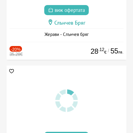
виж офертата
Слънчев Бряг
Жерави - Слънчев бряг
-20%
.12
55
28
/
лв.
€
35.28€