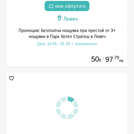
виж офертата
Ловеч
Промоция: Безплатна нощувка при престой от 3+
нощувки в Парк Хотел Стратеш в Ловеч
Дата: 14.05 - 01.10 + полупансион
50
.79
97
/
€
лв.