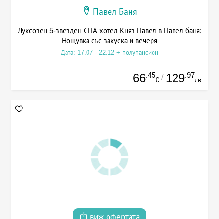
Павел Баня
Луксозен 5-звезден СПА хотел Княз Павел в Павел баня:
Нощувка със закуска и вечеря
Дата: 17.07 - 22.12 + полупансион
.45
.97
66
129
/
€
лв.
виж офертата