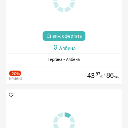
виж офертата
Албена
Гергана - Албена
-20%
.97
86
43
/
лв.
€
54.66€