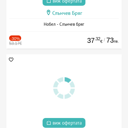
виж офертата
Слънчев Бряг
Нобел - Слънчев бряг
-30%
.32
73
37
/
лв.
€
53.17€
виж офертата