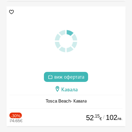
виж офертата
Кавала
Tosca Beach- Кавала
-30%
.15
102
52
/
лв.
€
74.65€