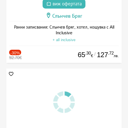
виж офертата
Слънчев Бряг
Ранни записвания: Слънчев бряг, хотел, нощувка с All
Inclusive
+ all inclusive
-30%
.30
.72
65
127
/
€
лв.
92.70€