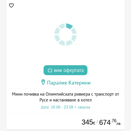
виж офертата
Паралия Катерини
Мини почивка на Олимпийската ривиера с транспорт от
Русе и настаняване в хотел
Дата: 18.09 - 23.09 + закуска
345
.76
674
/
€
лв.