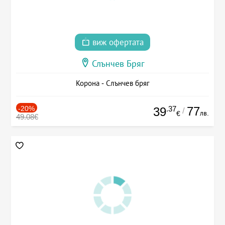
виж офертата
Слънчев Бряг
Корона - Слънчев бряг
-20%
.37
77
39
/
лв.
€
49.08€