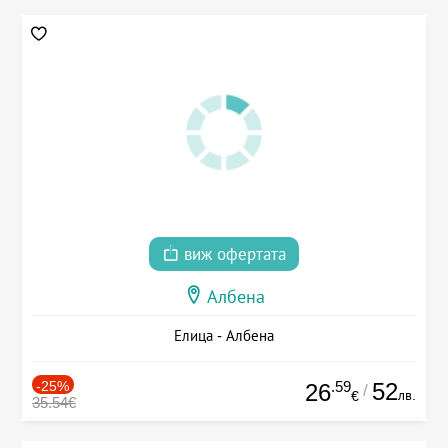
виж офертата
Албена
Елица - Албена
-25%
.59
52
26
/
лв.
€
35.54€