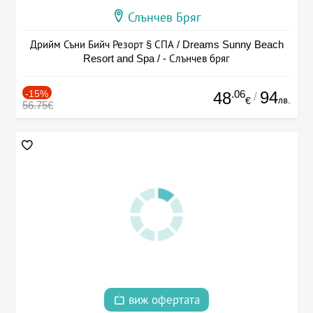
Слънчев Бряг
Дрийм Съни Бийч Резорт § СПА / Dreams Sunny Beach
Resort and Spa / - Слънчев бряг
-15%
.06
94
48
/
лв.
€
56.75€
виж офертата