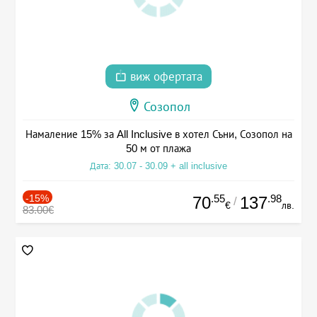
виж офертата
Созопол
Намаление 15% за All Inclusive в хотел Съни, Созопол на
50 м от плажа
Дата: 30.07 - 30.09 + all inclusive
-15%
.55
.98
70
137
/
€
лв.
83.00€