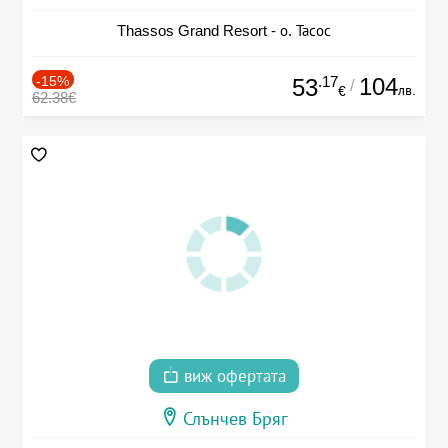
Thassos Grand Resort - о. Тасос
-15%
.17
104
53
/
лв.
€
62.38€
виж офертата
Слънчев Бряг