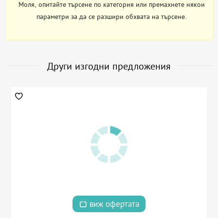
Моля, опитайте търсене по категория или премахнете някои
параметри за да се разшири обхвата на търсене.
Други изгодни предложения
виж офертата