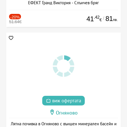
ЕФЕКТ Гранд Виктория - Слънчев бряг
-20%
.42
81
41
/
лв.
€
51.64€
виж офертата
Огняново
Лятна почивка в Огняново с външен минерален басейн и