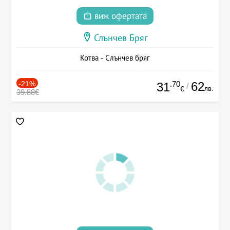
виж офертата
Слънчев Бряг
Котва - Слънчев бряг
-21%
.70
62
31
/
лв.
€
39.88€