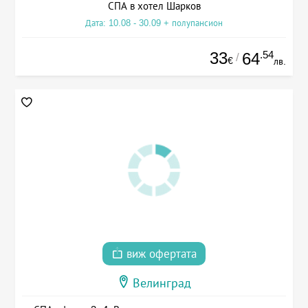
СПА в хотел Шарков
Дата: 10.08 - 30.09 + полупансион
33
.54
64
/
€
лв.
виж офертата
Велинград