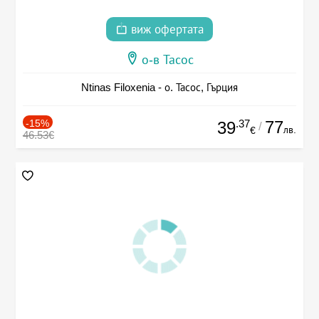
виж офертата
о-в Тасос
Ntinas Filoxenia - о. Тасос, Гърция
-15%
.37
77
39
/
лв.
€
46.53€