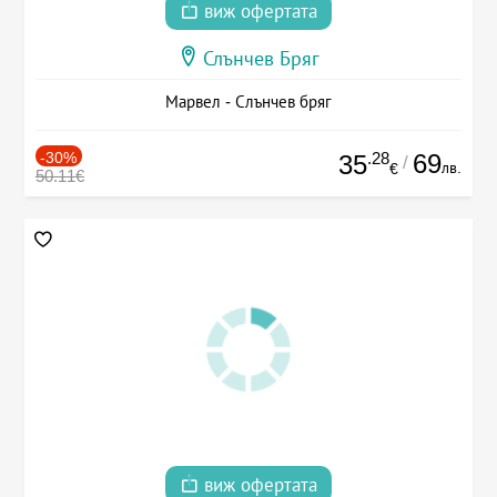
виж офертата
Слънчев Бряг
Марвел - Слънчев бряг
-30%
.28
69
35
/
лв.
€
50.11€
виж офертата