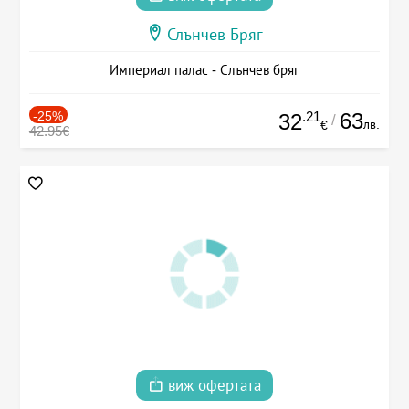
Слънчев Бряг
Империал палас - Слънчев бряг
-25%
.21
63
32
/
лв.
€
42.95€
виж офертата