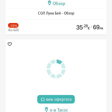
Обзор
СОЛ Луна Бей - Обзор
-15%
.28
69
35
/
лв.
€
41.42€
виж офертата
о-в Тасос