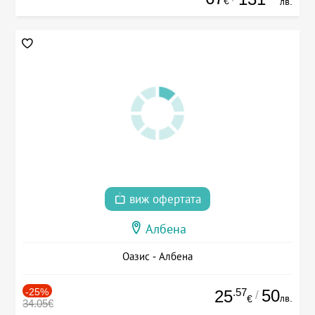
€
лв.
виж офертата
Албена
Оазис - Албена
-25%
.57
50
25
/
лв.
€
34.05€