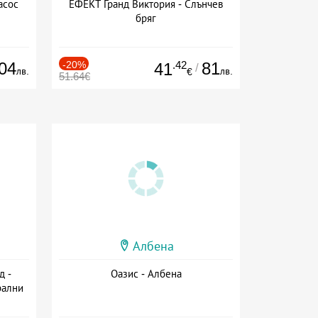
асос
ЕФЕКТ Гранд Виктория - Слънчев
бряг
04
-20%
.42
81
41
/
лв.
лв.
€
51.64€
Албена
д -
Оазис - Албена
рални
сион