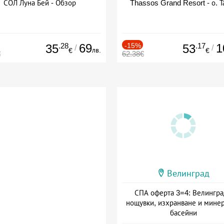
СОЛ Луна Бей - Обзор
Thassos Grand Resort - о. Т
.28
69
-15%
.17
1
35
53
/
/
лв.
€
€
€
62.38€
Велинград
СПА оферта 3=4: Велингра
нощувки, изхранване и мине
басейни
Дата: 01.07 - 30.09 + полупан