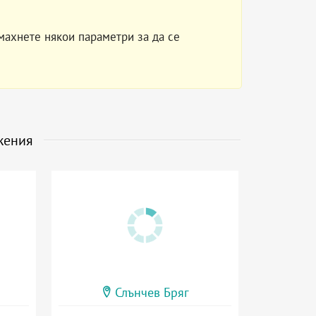
махнете някои параметри за да се
жения
Слънчев Бряг