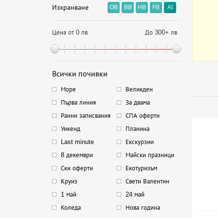
Изхранване
OB
BB
HB
FB
AI
Цена от 0 лв
До 300+ лв
Всички почивки
Море
Великден
Първа линия
За двама
Ранни записвания
СПА оферти
Уикенд
Планина
Last minute
Екскурзии
8 декември
Майски празници
Ски оферти
Екотуризъм
Круиз
Свети Валентин
1 май
24 май
Коледа
Нова година