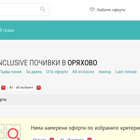
Любими оферти
В града
INCLUSIVE ПОЧИВКИ В
ОРЯХОВО
Първа линия
За двама
СПА оферти
All inclusive
Уикенд
Last minute
AI - all inclusive
рти
Няма намерени оферти по избраните критери
Оряхово
AI - all inclusive