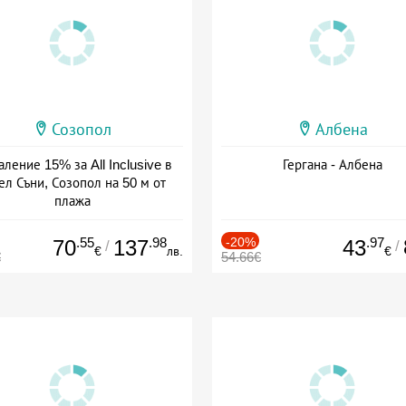
Созопол
Албена
ление 15% за All Inclusive в
Гергана - Албена
ел Съни, Созопол на 50 м от
плажа
а: 30.07 - 30.09 + all inclusive
.55
.98
-20%
.97
70
137
43
/
/
€
лв.
€
€
54.66€