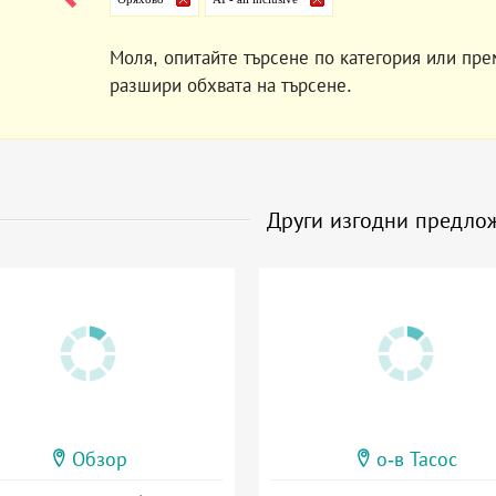
Моля, опитайте търсене по категория или пре
разшири обхвата на търсене.
Други изгодни предло
Обзор
о-в Тасос