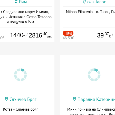
Рим
о-в Тасос
з Средиземно море: Италия,
Ntinas Filoxenia - о. Тасос, Г
ия и Испания с Costa Toscana
и нощувка в Рим
+ пълен пансион
1440
.40
-15%
.37
2816
39
/
/
€
лв.
€
00€
46.53€
Слънчев Бряг
Паралия Катерин
Котва - Слънчев бряг
Мини почивка на Олимпийс
ривиера с транспорт от Рус