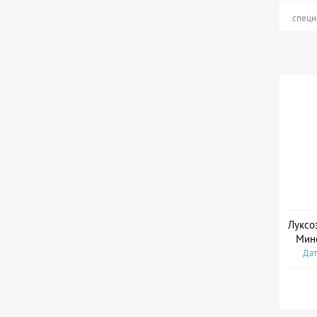
специ
Луксо
Мин
Дат