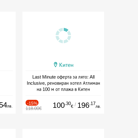
Китен
Last Minute оферта за лято: All
Inclusive, реновиран хотел Атлиман
на 100 м от плажа в Китен
Дата: 01.06 - 29.09 + all inclusive
54
-15%
.30
.17
100
196
/
лв.
€
лв.
118.00€