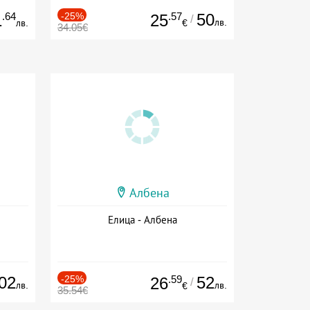
.64
-25%
.57
50
1
25
/
лв.
лв.
€
34.05€
Албена
Елица - Албена
02
-25%
.59
52
26
/
лв.
лв.
€
35.54€