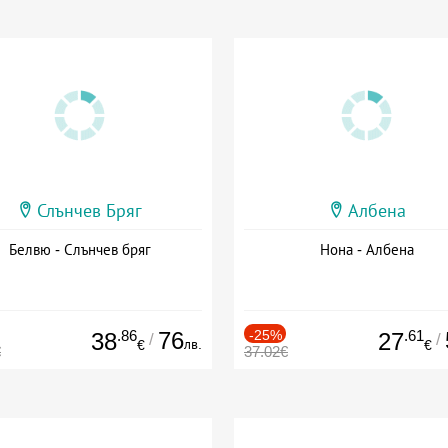
Слънчев Бряг
Албена
Белвю - Слънчев бряг
Нона - Албена
.86
76
-25%
.61
38
27
/
/
лв.
€
€
€
37.02€