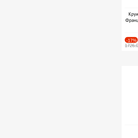
Круи
Франц
-17%
1726.