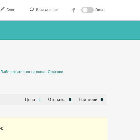
Блог
Връзка с нас
Dark
Забележителности около Оряхово
Цена
Отстъпка
Най-нови
и: