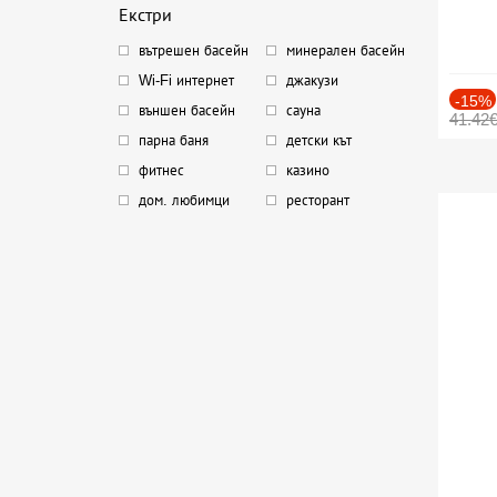
Екстри
вътрешен басейн
минерален басейн
Wi-Fi интернет
джакузи
-15%
външен басейн
сауна
41.42
парна баня
детски кът
фитнес
казино
дом. любимци
ресторант