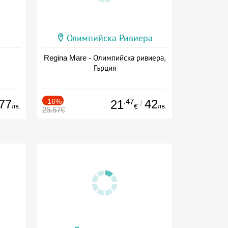
Олимпийска Ривиера
Regina Mare - Олимпийска ривиера,
Гърция
77
-16%
.47
42
21
/
лв.
лв.
€
25.57€