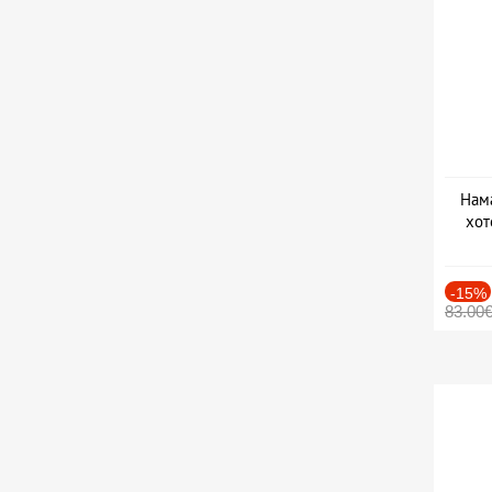
Нама
хот
Дат
-15%
83.00