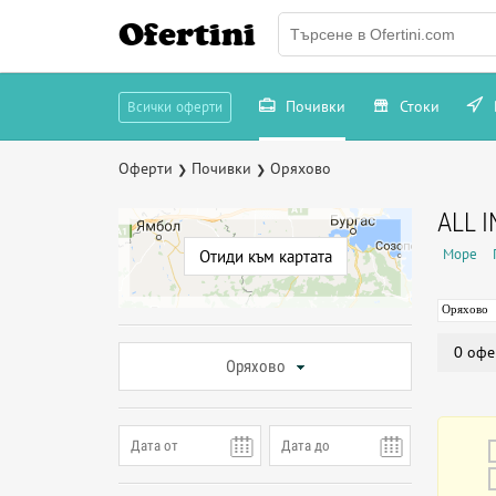
Ofertini
Почивки
Стоки
Всички оферти
Оферти
Почивки
Оряхово
❯
❯
ALL 
Море
Отиди към картата
Оряхово
0 офе
Оряхово