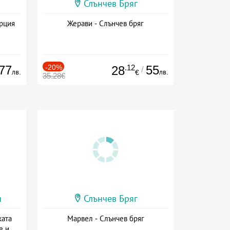
Слънчев Бряг
ърция
Жерави - Слънчев бряг
77
-20%
.12
55
28
/
лв.
лв.
€
35.28€
и
Слънчев Бряг
ката
Марвел - Слънчев бряг
е и