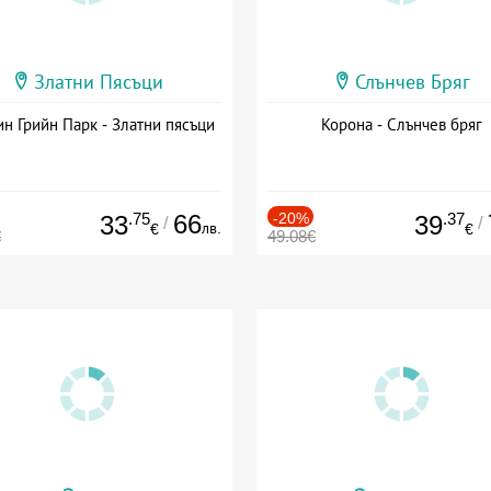
Златни Пясъци
Слънчев Бряг
н Грийн Парк - Златни пясъци
Корона - Слънчев бряг
.75
66
-20%
.37
33
39
/
/
лв.
€
€
€
49.08€