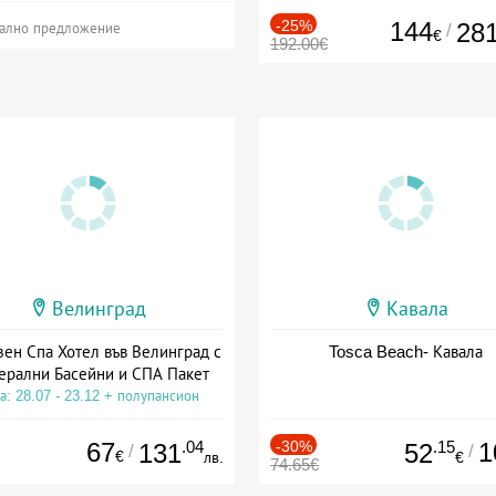
-25%
144
28
/
ално предложение
€
192.00€
Велинград
Кавала
зен Спа Хотел във Велинград с
Tosca Beach- Кавала
ерални Басейни и СПА Пакет
а: 28.07 - 23.12 + полупансион
67
.04
-30%
.15
1
131
52
/
/
€
лв.
€
74.65€