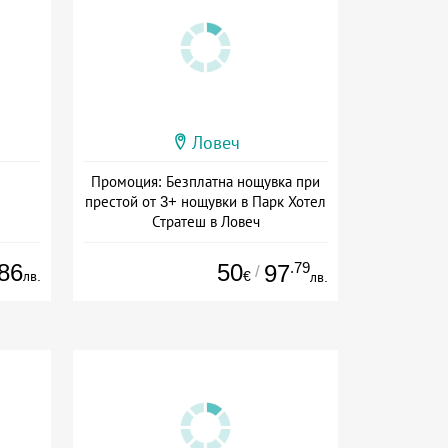
Ловеч
Промоция: Безплатна нощувка при
престой от 3+ нощувки в Парк Хотел
Стратеш в Ловеч
Дата: 14.05 - 01.10 + полупансион
86
50
.79
97
/
лв.
€
лв.