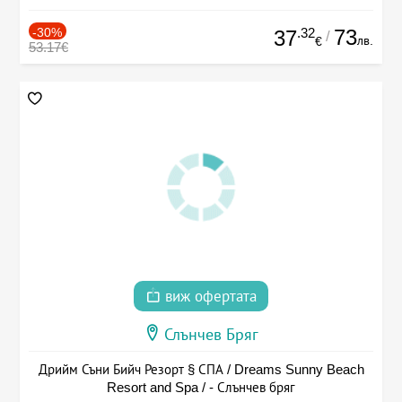
-30%
.32
73
37
/
лв.
€
53.17€
виж офертата
Слънчев Бряг
Дрийм Съни Бийч Резорт § СПА / Dreams Sunny Beach
Resort and Spa / - Слънчев бряг