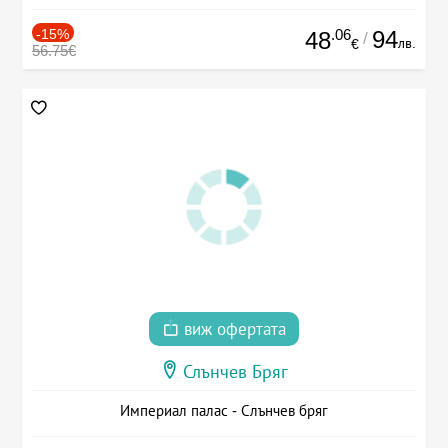
-15%
.06
94
48
/
лв.
€
56.75€
виж офертата
Слънчев Бряг
Империал палас - Слънчев бряг