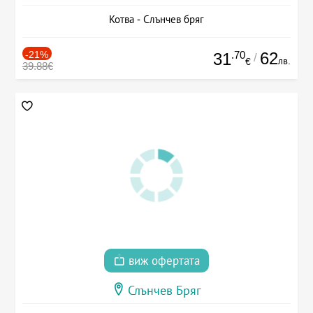
Котва - Слънчев бряг
-21%
.70
62
31
/
лв.
€
39.88€
виж офертата
Слънчев Бряг