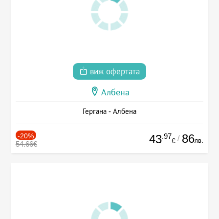
виж офертата
Албена
Гергана - Албена
-20%
.97
86
43
/
лв.
€
54.66€