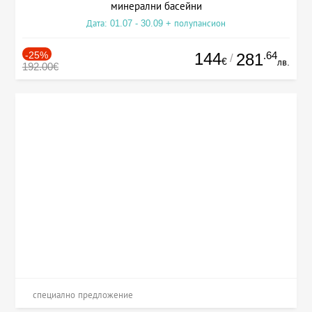
минерални басейни
Дата: 01.07 - 30.09 + полупансион
-25%
144
.64
281
/
€
лв.
192.00€
специално предложение