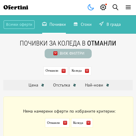
Ofertini
Почивки
Стоки
В града
Всички оферти
ПОЧИВКИ ЗА КОЛЕДА В
ОТМАНЛИ
ВИЖ ФИЛТРИ
Отманли
Коледа
Цена
Отстъпка
Най-нови
Няма намерени оферти по избраните критерии:
Отманли
Коледа