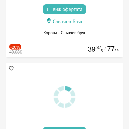
виж офертата
Слънчев Бряг
Корона - Слънчев бряг
-20%
.37
77
39
/
лв.
€
49.08€