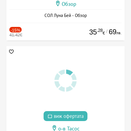
Обзор
СОЛ Луна Бей - Обзор
-15%
.28
69
35
/
лв.
€
41.42€
виж офертата
о-в Тасос