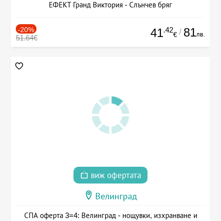
ЕФЕКТ Гранд Виктория - Слънчев бряг
-20%
.42
81
41
/
лв.
€
51.64€
виж офертата
Велинград
СПА оферта 3=4: Велинград - нощувки, изхранване и