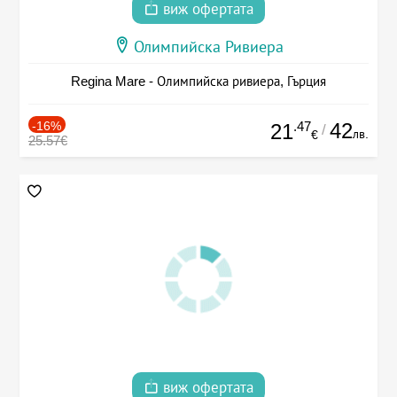
виж офертата
Олимпийска Ривиера
Regina Mare - Олимпийска ривиера, Гърция
-16%
.47
42
21
/
лв.
€
25.57€
виж офертата