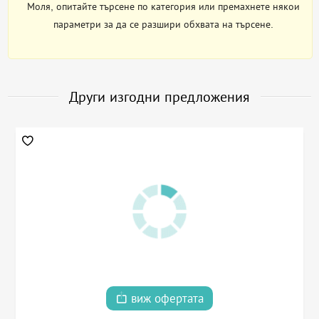
Моля, опитайте търсене по категория или премахнете някои
параметри за да се разшири обхвата на търсене.
Други изгодни предложения
виж офертата