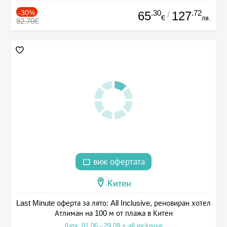
-30%
.30
.72
65
127
/
€
лв.
92.70€
виж офертата
Китен
Last Minute оферта за лято: All Inclusive, реновиран хотел
Атлиман на 100 м от плажа в Китен
Дата: 01.06 - 29.09 + all inclusive