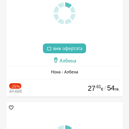
виж офертата
Албена
Нона - Албена
-25%
.61
54
27
/
лв.
€
37.02€