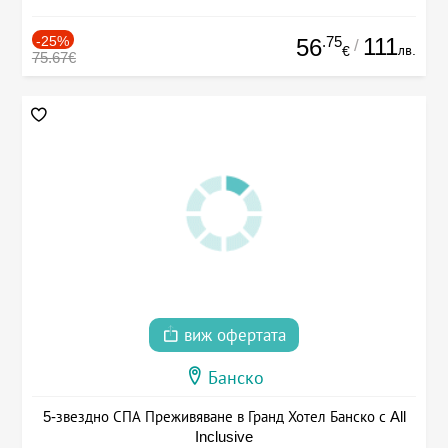
-25%
.75
111
56
/
лв.
€
75.67€
виж офертата
Банско
5-звездно СПА Преживяване в Гранд Хотел Банско с All
Inclusive