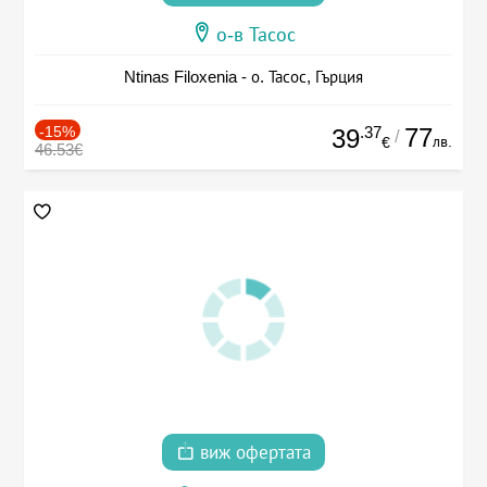
о-в Тасос
Ntinas Filoxenia - о. Тасос, Гърция
-15%
.37
77
39
/
лв.
€
46.53€
виж офертата