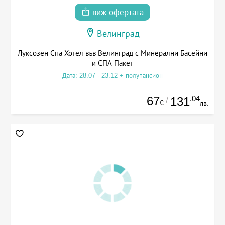
виж офертата
Велинград
Луксозен Спа Хотел във Велинград с Минерални Басейни
и СПА Пакет
Дата: 28.07 - 23.12 + полупансион
67
.04
131
/
€
лв.