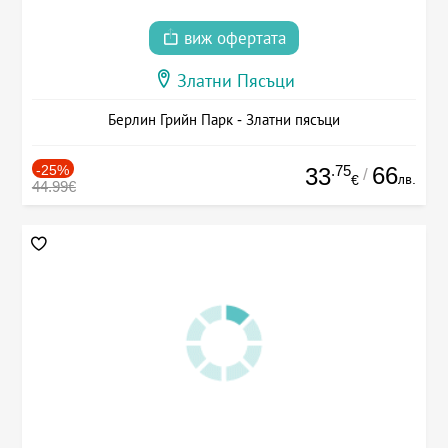
виж офертата
Златни Пясъци
Берлин Грийн Парк - Златни пясъци
-25%
.75
66
33
/
лв.
€
44.99€