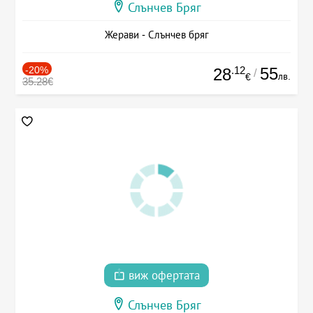
Слънчев Бряг
Жерави - Слънчев бряг
-20%
.12
55
28
/
лв.
€
35.28€
виж офертата
Слънчев Бряг