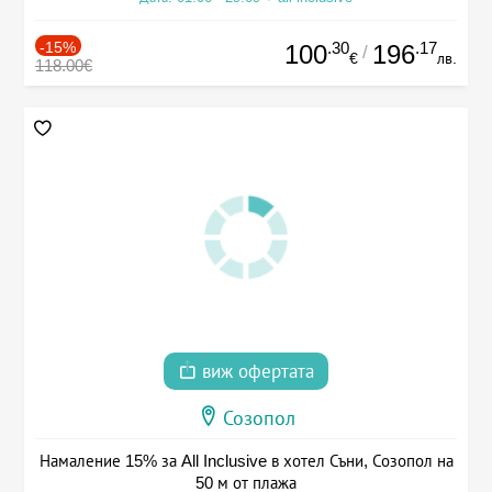
-15%
.30
.17
100
196
/
€
лв.
118.00€
виж офертата
Созопол
Намаление 15% за All Inclusive в хотел Съни, Созопол на
50 м от плажа