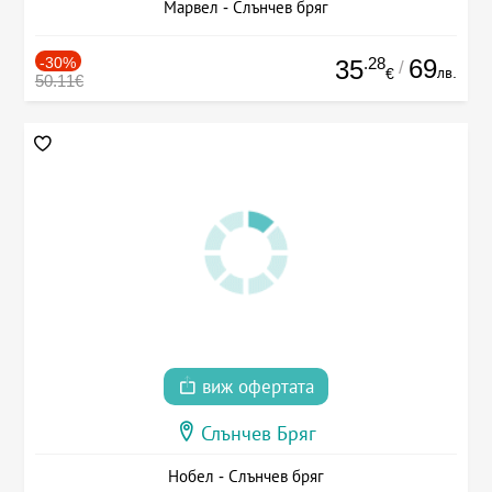
Марвел - Слънчев бряг
-30%
.28
69
35
/
лв.
€
50.11€
виж офертата
Слънчев Бряг
Нобел - Слънчев бряг