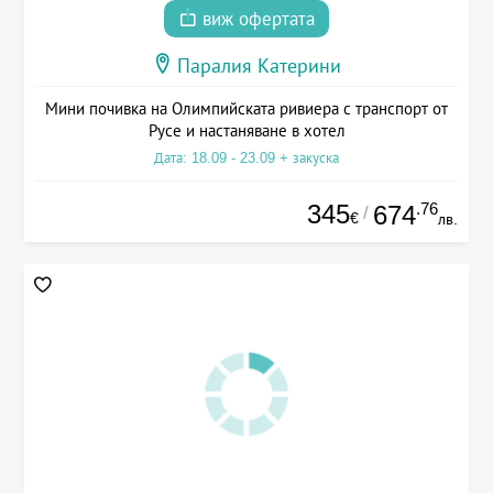
виж офертата
Паралия Катерини
Мини почивка на Олимпийската ривиера с транспорт от
Русе и настаняване в хотел
Дата: 18.09 - 23.09 + закуска
345
.76
674
/
€
лв.