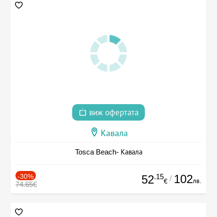
виж офертата
Кавала
Tosca Beach- Кавала
-30%
.15
102
52
/
лв.
€
74.65€