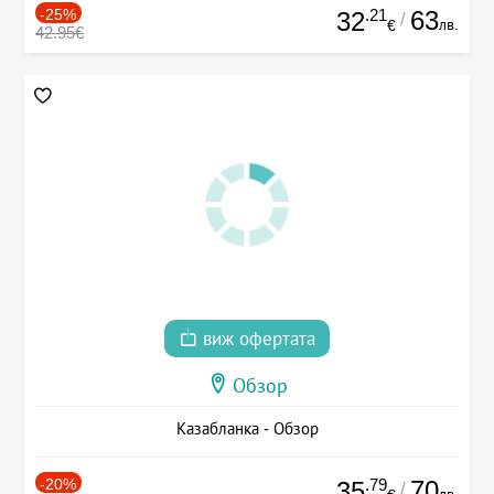
-25%
.21
63
32
/
лв.
€
42.95€
виж офертата
Обзор
Казабланка - Обзор
-20%
.79
70
35
/