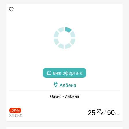
виж офертата
Албена
Оазис - Албена
-25%
.57
50
25
/
лв.
€
34.05€