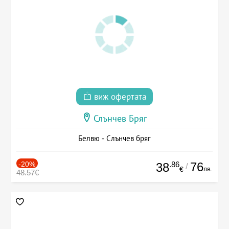
виж офертата
Слънчев Бряг
Белвю - Слънчев бряг
-20%
.86
76
38
/
лв.
€
48.57€