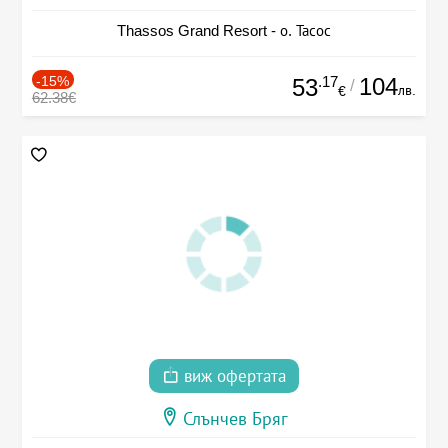
Thassos Grand Resort - о. Тасос
-15%
.17
104
53
/
лв.
€
62.38€
виж офертата
Слънчев Бряг