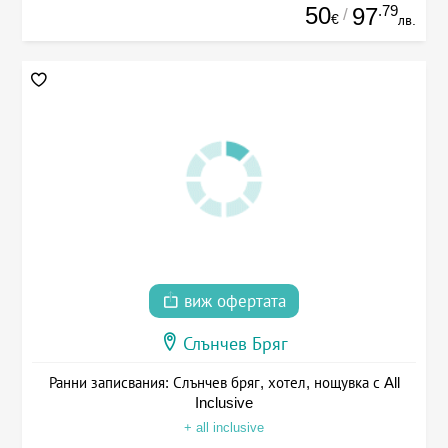
50
.79
97
/
€
лв.
виж офертата
Слънчев Бряг
Ранни записвания: Слънчев бряг, хотел, нощувка с All
Inclusive
+ all inclusive