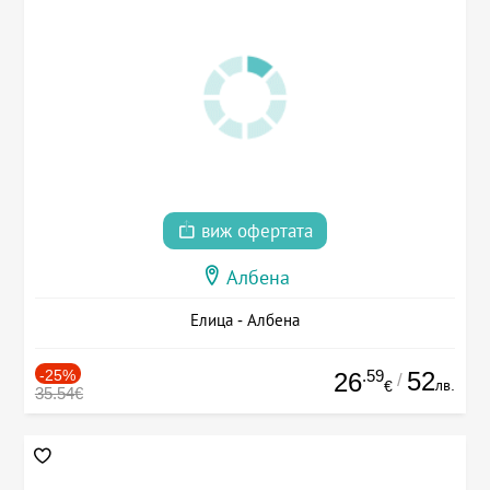
виж офертата
Албена
Елица - Албена
-25%
.59
52
26
/
лв.
€
35.54€