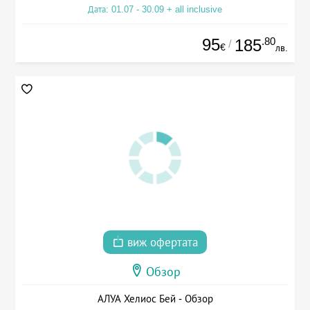
Дата: 01.07 - 30.09 + all inclusive
95
.80
185
/
€
лв.
виж офертата
Обзор
АЛУА Хелиос Бей - Обзор