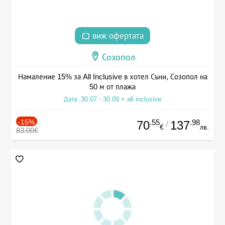
виж офертата
Созопол
Намаление 15% за All Inclusive в хотел Съни, Созопол на
50 м от плажа
Дата: 30.07 - 30.09 + all inclusive
-15%
.55
.98
70
137
/
€
лв.
83.00€