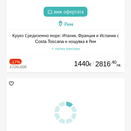
виж офертата
Рим
Круиз Средиземно море: Италия, Франция и Испания с
Costa Toscana и нощувка в Рим
+ пълен пансион
-17%
1440
.40
2816
/
€
лв.
1726.00€