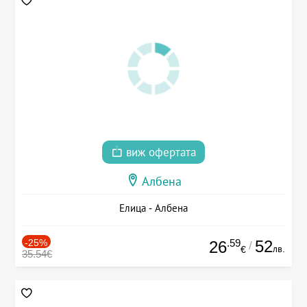
виж офертата
Албена
Елица - Албена
-25%
.59
52
26
/
лв.
€
35.54€