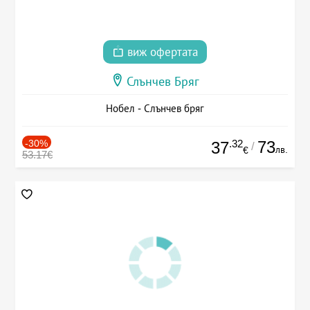
виж офертата
Слънчев Бряг
Нобел - Слънчев бряг
-30%
.32
73
37
/
лв.
€
53.17€