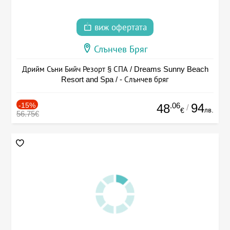
виж офертата
Слънчев Бряг
Дрийм Съни Бийч Резорт § СПА / Dreams Sunny Beach
Resort and Spa / - Слънчев бряг
-15%
.06
94
48
/
лв.
€
56.75€