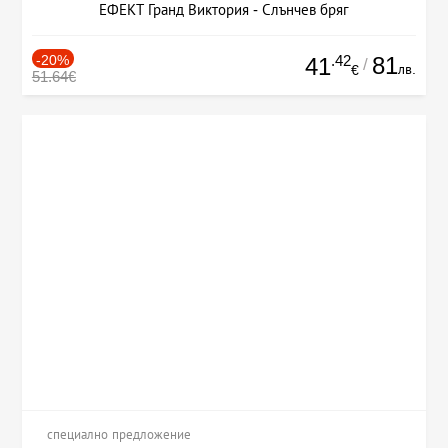
ЕФЕКТ Гранд Виктория - Слънчев бряг
-20%
.42
81
41
/
лв.
€
51.64€
специално предложение