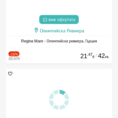
виж офертата
Олимпийска Ривиера
Regina Mare - Олимпийска ривиера, Гърция
-16%
.47
42
21
/
лв.
€
25.57€