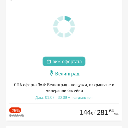
виж офертата
Велинград
СПА оферта 3=4: Велинград - нощувки, изхранване и
минерални басейни
Дата: 01.07 - 30.09 + полупансион
-25%
144
.64
281
/
€
лв.
192.00€