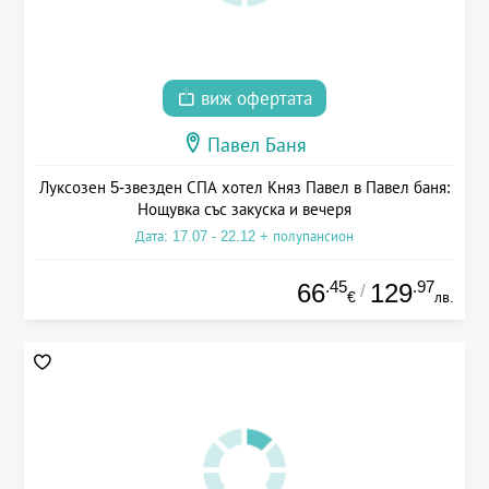
виж офертата
Павел Баня
Луксозен 5-звезден СПА хотел Княз Павел в Павел баня:
Нощувка със закуска и вечеря
Дата: 17.07 - 22.12 + полупансион
.45
.97
66
129
/
€
лв.