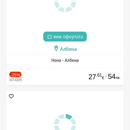
виж офертата
Албена
Нона - Албена
-25%
.61
54
27
/
лв.
€
37.02€