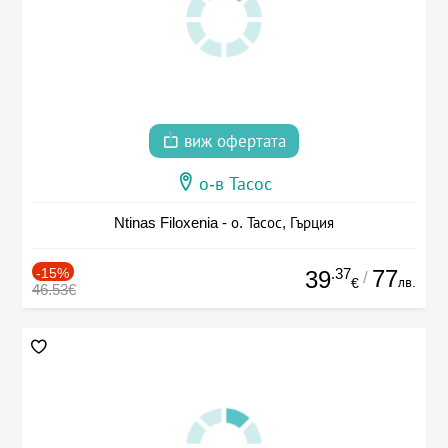
виж офертата
о-в Тасос
Ntinas Filoxenia - о. Тасос, Гърция
-15%
.37
77
39
/
лв.
€
46.53€