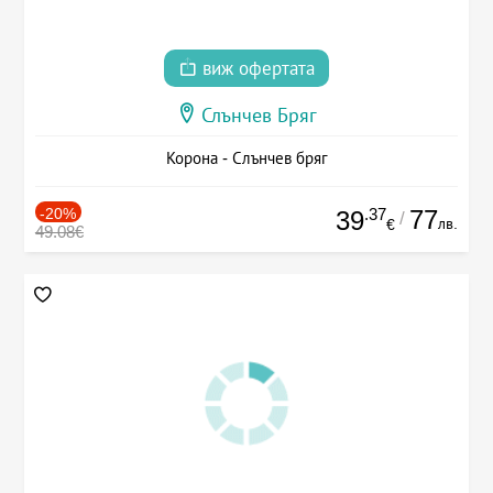
виж офертата
Слънчев Бряг
Корона - Слънчев бряг
-20%
.37
77
39
/
лв.
€
49.08€