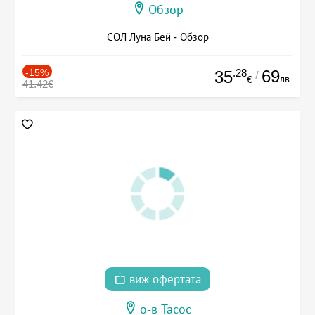
Обзор
СОЛ Луна Бей - Обзор
-15%
.28
69
35
/
лв.
€
41.42€
виж офертата
о-в Тасос