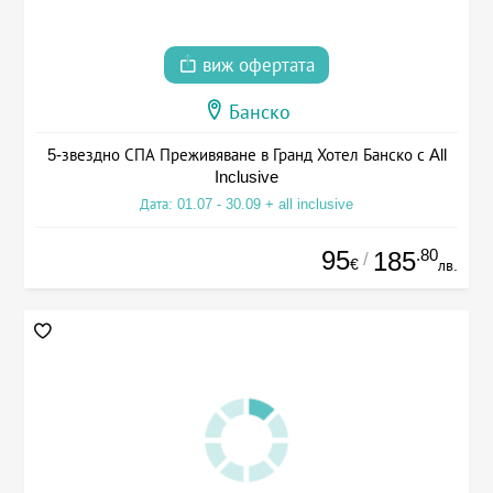
виж офертата
Банско
5-звездно СПА Преживяване в Гранд Хотел Банско с All
Inclusive
Дата: 01.07 - 30.09 + all inclusive
95
.80
185
/
€
лв.