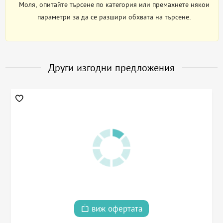
Моля, опитайте търсене по категория или премахнете някои
параметри за да се разшири обхвата на търсене.
Други изгодни предложения
виж офертата