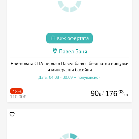
виж офертата
Павел Баня
Най-новата СПА перла в Павел баня с безплатни нощувки
и минерални басейни
Дата: 04.08 - 30.09 + полупансион
-18%
90
.03
176
/
€
лв.
110.00€