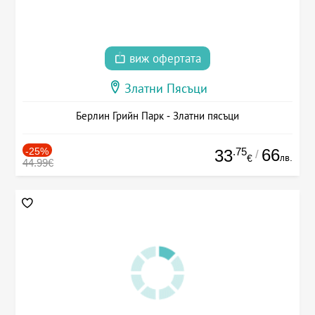
виж офертата
Златни Пясъци
Берлин Грийн Парк - Златни пясъци
-25%
.75
66
33
/
лв.
€
44.99€