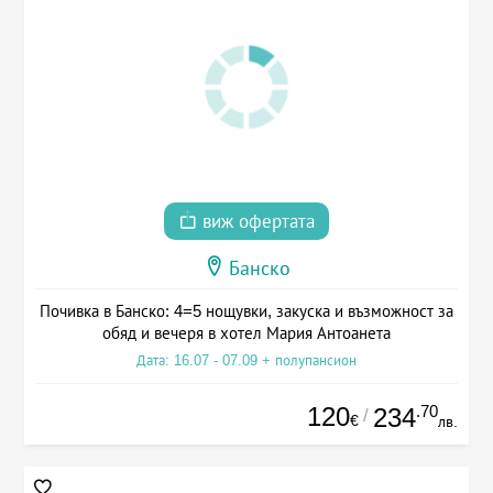
виж офертата
Банско
Почивка в Банско: 4=5 нощувки, закуска и възможност за
обяд и вечеря в хотел Мария Антоанета
Дата: 16.07 - 07.09 + полупансион
120
.70
234
/
€
лв.