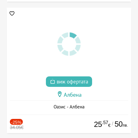
виж офертата
Албена
Оазис - Албена
-25%
.57
50
25
/
лв.
€
34.05€