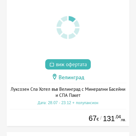
виж офертата
Велинград
Луксозен Спа Хотел във Велинград с Минерални Басейни
и СПА Пакет
Дата: 28.07 - 23.12 + полупансион
67
.04
131
/
€
лв.