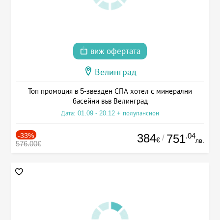
виж офертата
Велинград
Топ промоция в 5-звезден СПА хотел с минерални
басейни във Велинград
Дата: 01.09 - 20.12 + полупансион
-33%
384
.04
751
/
€
лв.
576.00€