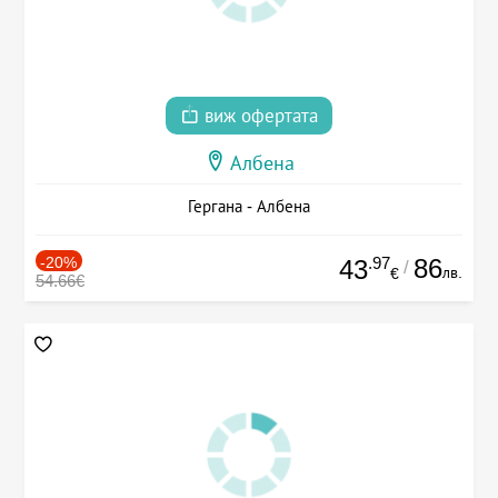
виж офертата
Албена
Гергана - Албена
-20%
.97
86
43
/
лв.
€
54.66€