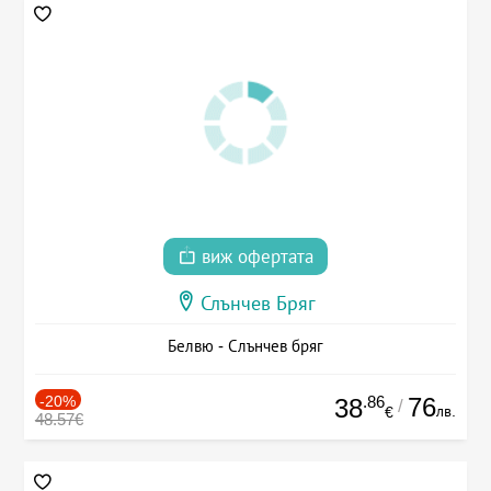
виж офертата
Слънчев Бряг
Белвю - Слънчев бряг
-20%
.86
76
38
/
лв.
€
48.57€