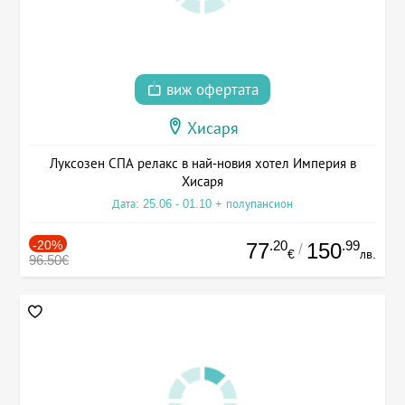
виж офертата
Хисаря
Луксозен СПА релакс в най-новия хотел Империя в
Хисаря
Дата: 25.06 - 01.10 + полупансион
-20%
.20
.99
77
150
/
€
лв.
96.50€