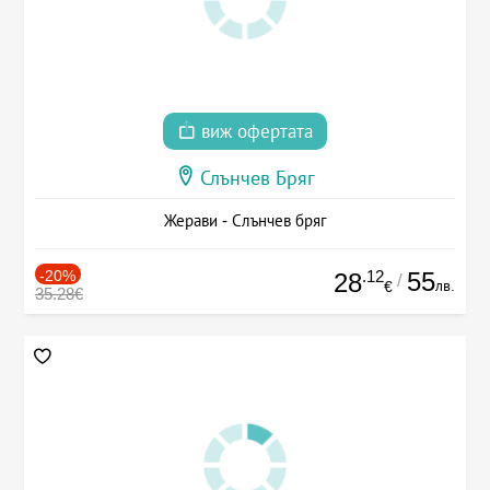
виж офертата
Слънчев Бряг
Жерави - Слънчев бряг
-20%
.12
55
28
/
лв.
€
35.28€