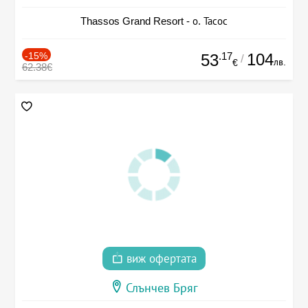
Thassos Grand Resort - о. Тасос
-15%
.17
104
53
/
лв.
€
62.38€
виж офертата
Слънчев Бряг