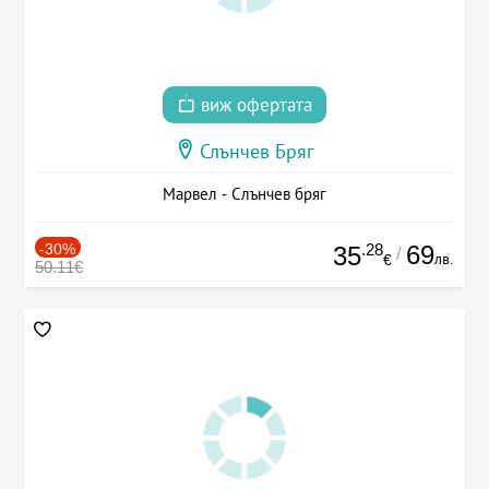
виж офертата
Слънчев Бряг
Марвел - Слънчев бряг
-30%
.28
69
35
/
лв.
€
50.11€