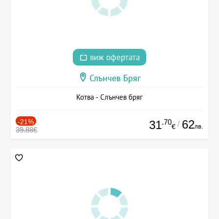
виж офертата
Слънчев Бряг
Котва - Слънчев бряг
-21%
.70
62
31
/
лв.
€
39.88€