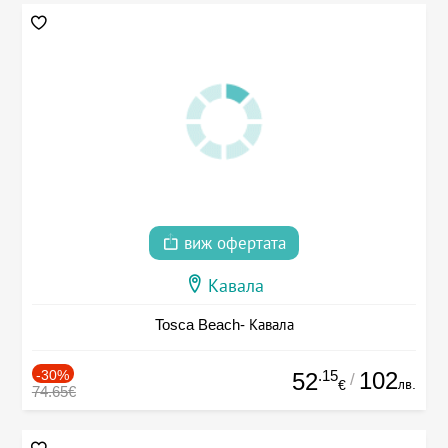
виж офертата
Кавала
Tosca Beach- Кавала
-30%
.15
102
52
/
лв.
€
74.65€