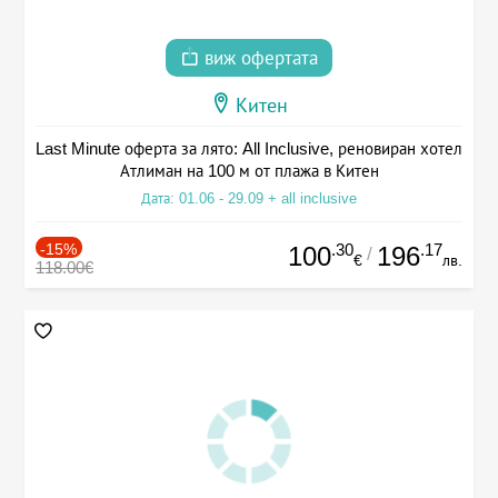
виж офертата
Китен
Last Minute оферта за лято: All Inclusive, реновиран хотел
Атлиман на 100 м от плажа в Китен
Дата: 01.06 - 29.09 + all inclusive
-15%
.30
.17
100
196
/
€
лв.
118.00€