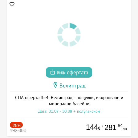
виж офертата
Велинград
СПА оферта 3=4: Велинград - нощувки, изхранване и
минерални басейни
Дата: 01.07 - 30.09 + полупансион
-25%
144
.64
281
/
€
лв.
192.00€