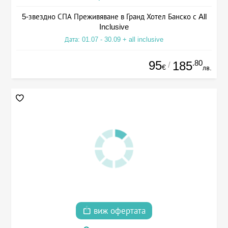
5-звездно СПА Преживяване в Гранд Хотел Банско с All
Inclusive
Дата: 01.07 - 30.09 + all inclusive
95
.80
185
/
€
лв.
виж офертата