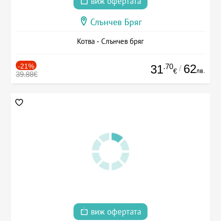
виж офертата
Слънчев Бряг
Котва - Слънчев бряг
-21%
.70
62
31
/
лв.
€
39.88€
виж офертата