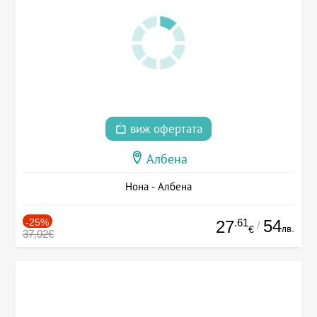
виж офертата
Албена
Нона - Албена
-25%
.61
54
27
/
лв.
€
37.02€