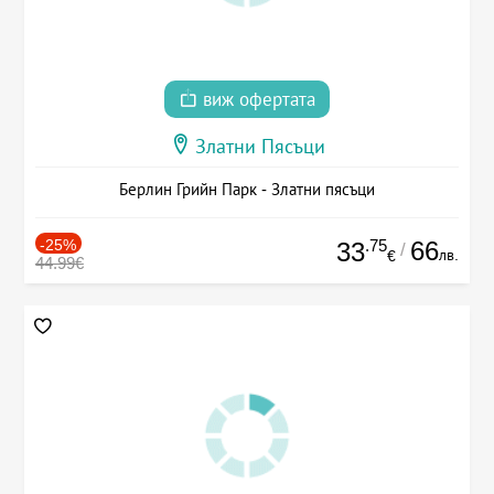
виж офертата
Златни Пясъци
Берлин Грийн Парк - Златни пясъци
-25%
.75
66
33
/
лв.
€
44.99€