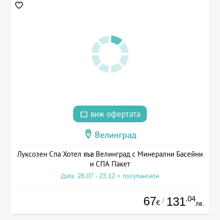
виж офертата
Велинград
Луксозен Спа Хотел във Велинград с Минерални Басейни
и СПА Пакет
Дата: 28.07 - 23.12 + полупансион
67
.04
131
/
€
лв.