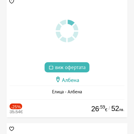
виж офертата
Албена
Елица - Албена
-25%
.59
52
26
/
лв.
€
35.54€