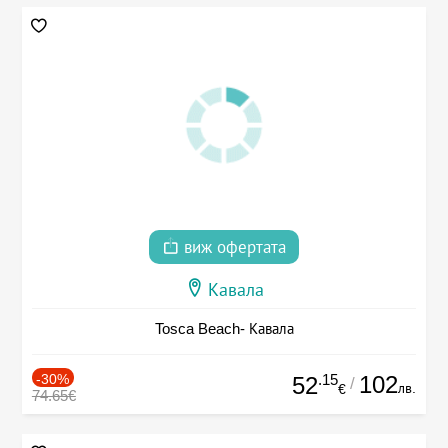
виж офертата
Кавала
Tosca Beach- Кавала
-30%
.15
102
52
/
лв.
€
74.65€