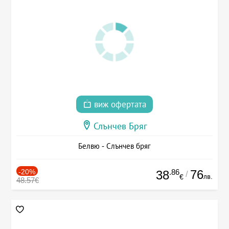
виж офертата
Слънчев Бряг
Белвю - Слънчев бряг
-20%
.86
76
38
/
лв.
€
48.57€