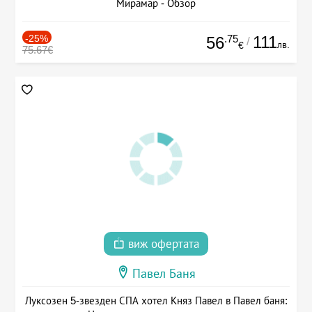
Мирамар - Обзор
-25%
.75
111
56
/
лв.
€
75.67€
виж офертата
Павел Баня
Луксозен 5-звезден СПА хотел Княз Павел в Павел баня: