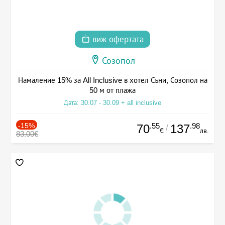
виж офертата
Созопол
Намаление 15% за All Inclusive в хотел Съни, Созопол на
50 м от плажа
Дата: 30.07 - 30.09 + all inclusive
-15%
.55
.98
70
137
/
€
лв.
83.00€