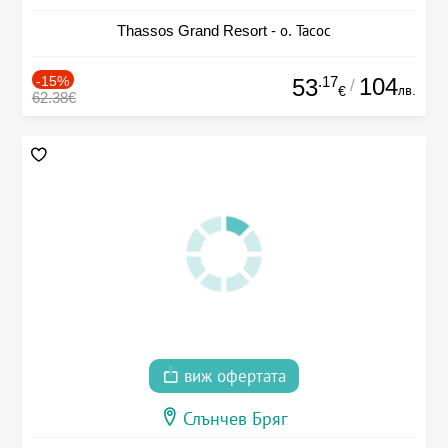
Thassos Grand Resort - о. Тасос
-15%
.17
104
53
/
лв.
€
62.38€
виж офертата
Слънчев Бряг