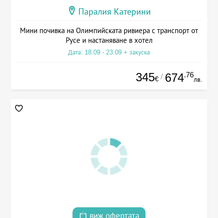
Паралия Катерини
Мини почивка на Олимпийската ривиера с транспорт от
Русе и настаняване в хотел
Дата: 18.09 - 23.09 + закуска
345
.76
674
/
€
лв.
виж офертата