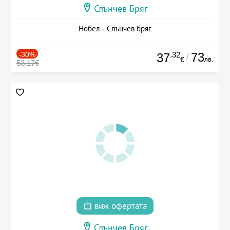
Слънчев Бряг
Нобел - Слънчев бряг
-30%
.32
73
37
/
лв.
€
53.17€
виж офертата
Слънчев Бряг