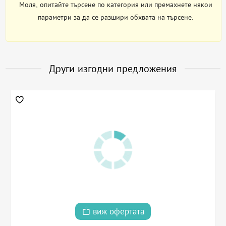
Моля, опитайте търсене по категория или премахнете някои
параметри за да се разшири обхвата на търсене.
Други изгодни предложения
виж офертата