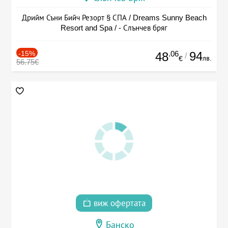
Дрийм Съни Бийч Резорт § СПА / Dreams Sunny Beach
Resort and Spa / - Слънчев бряг
-15%
.06
94
48
/
лв.
€
56.75€
виж офертата
Банско