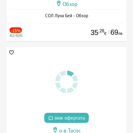
Обзор
СОЛ Луна Бей - Обзор
-15%
.28
69
35
/
лв.
€
41.42€
виж офертата
о-в Тасос