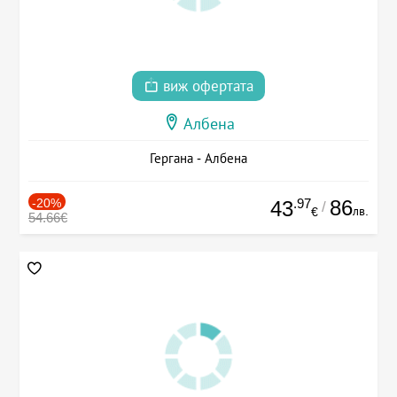
виж офертата
Албена
Гергана - Албена
-20%
.97
86
43
/
лв.
€
54.66€