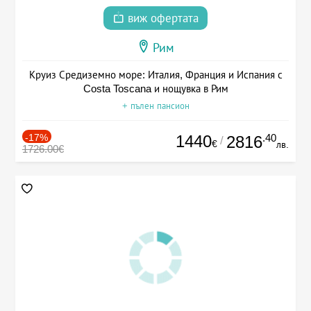
виж офертата
Рим
Круиз Средиземно море: Италия, Франция и Испания с
Costa Toscana и нощувка в Рим
+ пълен пансион
-17%
1440
.40
2816
/
€
лв.
1726.00€