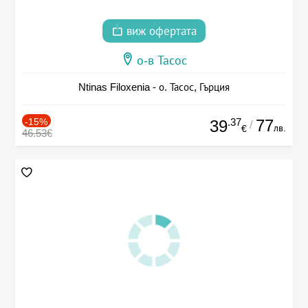
виж офертата
о-в Тасос
Ntinas Filoxenia - о. Тасос, Гърция
-15%
.37
77
39
/
лв.
€
46.53€