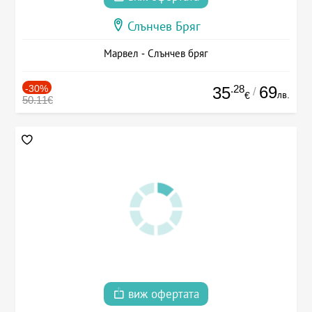
Слънчев Бряг
Марвел - Слънчев бряг
-30%
.28
69
35
/
лв.
€
50.11€
виж офертата