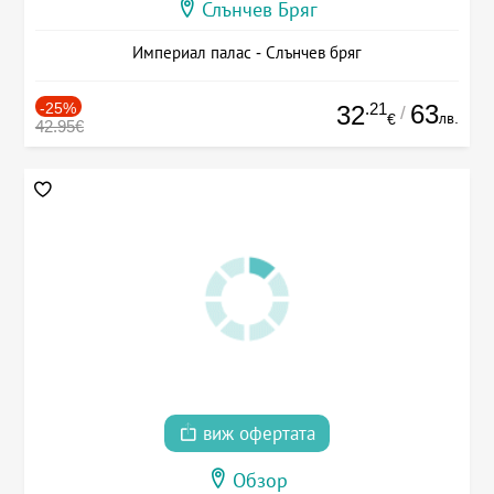
Слънчев Бряг
Империал палас - Слънчев бряг
-25%
.21
63
32
/
лв.
€
42.95€
виж офертата
Обзор