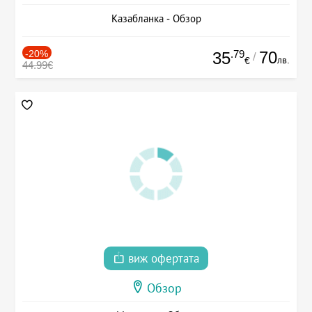
Казабланка - Обзор
-20%
.79
70
35
/
лв.
€
44.99€
виж офертата
Обзор