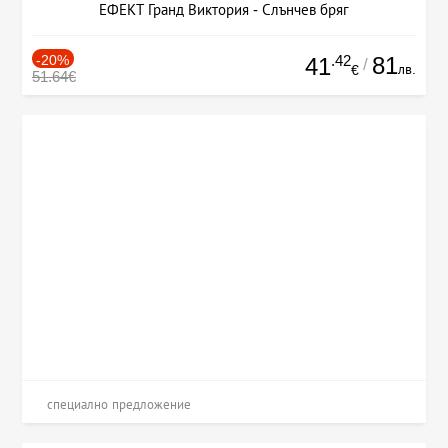
ЕФЕКТ Гранд Виктория - Слънчев бряг
-20%
.42
81
41
/
лв.
€
51.64€
специално предложение