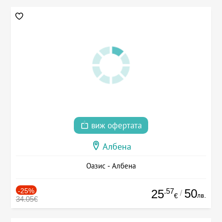
виж офертата
Албена
Оазис - Албена
-25%
.57
50
25
/
лв.
€
34.05€