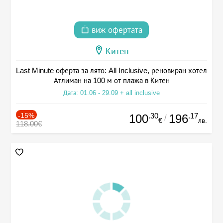
виж офертата
Китен
Last Minute оферта за лято: All Inclusive, реновиран хотел
Атлиман на 100 м от плажа в Китен
Дата: 01.06 - 29.09 + all inclusive
-15%
.30
.17
100
196
/
€
лв.
118.00€