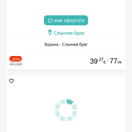
виж офертата
Слънчев Бряг
Корона - Слънчев бряг
-20%
.37
77
39
/
лв.
€
49.08€