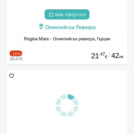
виж офертата
Олимпийска Ривиера
Regina Mare - Олимпийска ривиера, Гърция
-16%
.47
42
21
/
лв.
€
25.57€