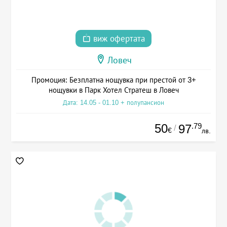
виж офертата
Ловеч
Промоция: Безплатна нощувка при престой от 3+
нощувки в Парк Хотел Стратеш в Ловеч
Дата: 14.05 - 01.10 + полупансион
50
.79
97
/
€
лв.