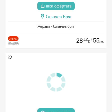
виж офертата
Слънчев Бряг
Жерави - Слънчев бряг
-20%
.12
55
28
/
лв.
€
35.28€