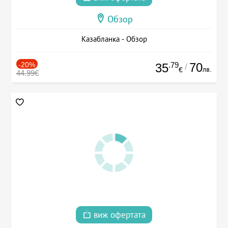
Обзор
Казабланка - Обзор
-20%
.79
70
35
/
лв.
€
44.99€
виж офертата