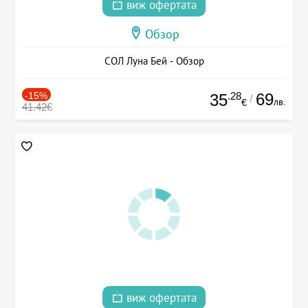
виж офертата
Обзор
СОЛ Луна Бей - Обзор
-15%
.28
69
35
/
лв.
€
41.42€
виж офертата