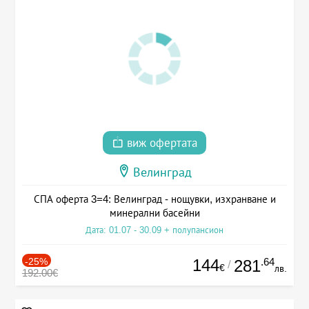
виж офертата
Велинград
СПА оферта 3=4: Велинград - нощувки, изхранване и
минерални басейни
Дата: 01.07 - 30.09 + полупансион
-25%
144
.64
281
/
€
лв.
192.00€