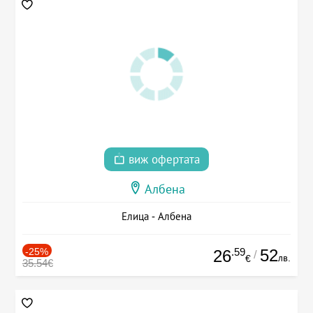
виж офертата
Албена
Елица - Албена
-25%
.59
52
26
/
лв.
€
35.54€