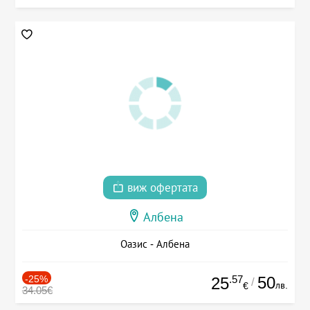
виж офертата
Албена
Оазис - Албена
-25%
.57
50
25
/
лв.
€
34.05€