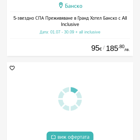
Банско
5-звездно СПА Преживяване в Гранд Хотел Банско с All
Inclusive
Дата: 01.07 - 30.09 + all inclusive
95
.80
185
/
€
лв.
виж офертата