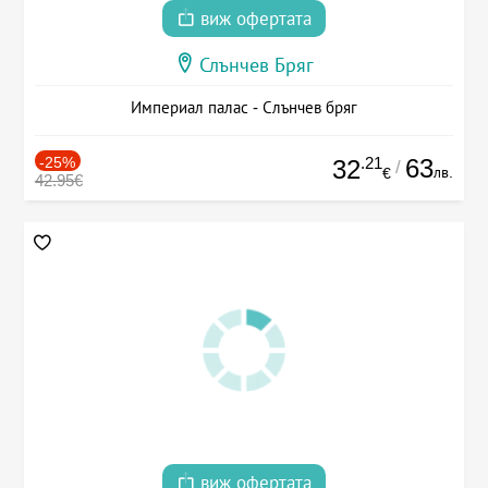
виж офертата
Слънчев Бряг
Империал палас - Слънчев бряг
-25%
.21
63
32
/
лв.
€
42.95€
виж офертата