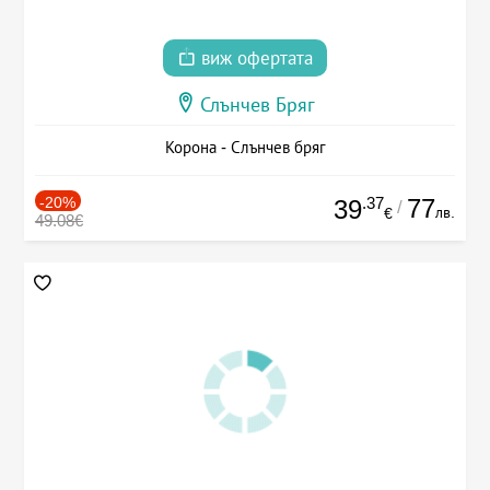
виж офертата
Слънчев Бряг
Корона - Слънчев бряг
-20%
.37
77
39
/
лв.
€
49.08€