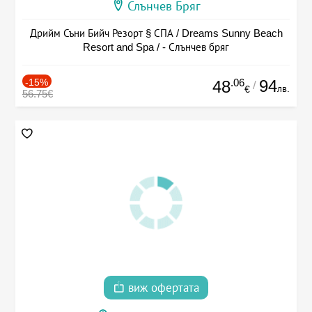
Слънчев Бряг
Дрийм Съни Бийч Резорт § СПА / Dreams Sunny Beach
Resort and Spa / - Слънчев бряг
-15%
.06
94
48
/
лв.
€
56.75€
виж офертата