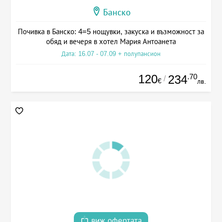
Банско
Почивка в Банско: 4=5 нощувки, закуска и възможност за
обяд и вечеря в хотел Мария Антоанета
Дата: 16.07 - 07.09 + полупансион
120
.70
234
/
€
лв.
виж офертата