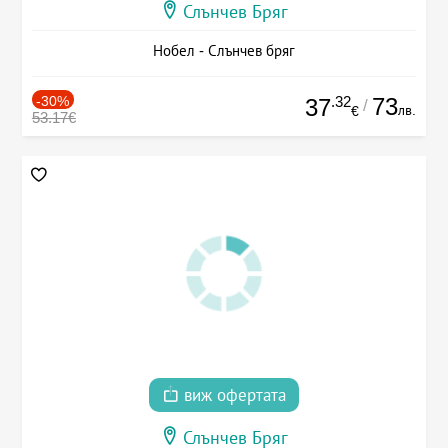
Слънчев Бряг
Нобел - Слънчев бряг
-30%
.32
73
37
/
лв.
€
53.17€
виж офертата
Слънчев Бряг