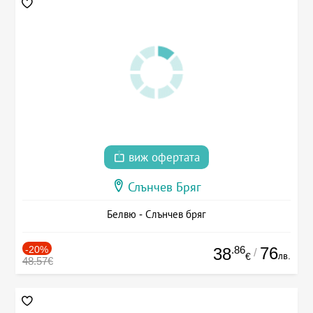
виж офертата
Слънчев Бряг
Белвю - Слънчев бряг
-20%
.86
76
38
/
лв.
€
48.57€