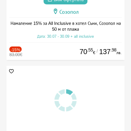
Созопол
Намаление 15% за All Inclusive в хотел Съни, Созопол на
50 м от плажа
Дата: 30.07 - 30.09 + all inclusive
-15%
.55
.98
70
137
/
€
лв.
83.00€