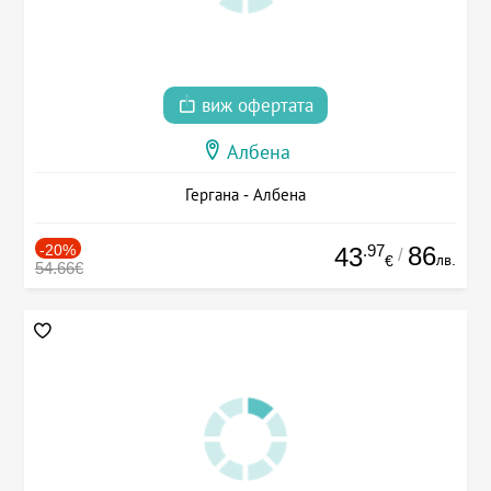
виж офертата
Албена
Гергана - Албена
-20%
.97
86
43
/
лв.
€
54.66€