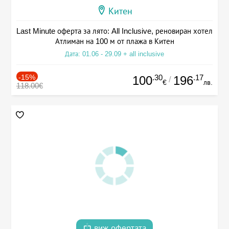
Китен
Last Minute оферта за лято: All Inclusive, реновиран хотел
Атлиман на 100 м от плажа в Китен
Дата: 01.06 - 29.09 + all inclusive
-15%
.30
.17
100
196
/
€
лв.
118.00€
виж офертата