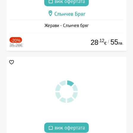
виж офертата
Слънчев Бряг
Жерави - Слънчев бряг
-20%
.12
55
28
/
лв.
€
35.28€
виж офертата