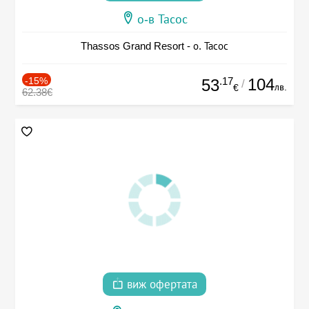
о-в Тасос
Thassos Grand Resort - о. Тасос
-15%
.17
104
53
/
лв.
€
62.38€
виж офертата