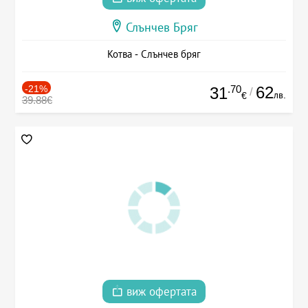
Слънчев Бряг
Котва - Слънчев бряг
-21%
.70
62
31
/
лв.
€
39.88€
виж офертата