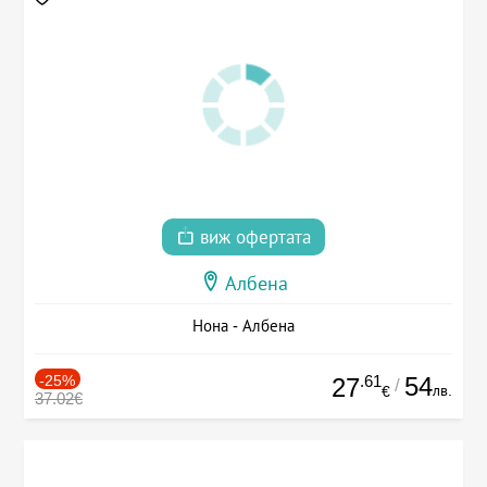
виж офертата
Албена
Нона - Албена
-25%
.61
54
27
/
лв.
€
37.02€