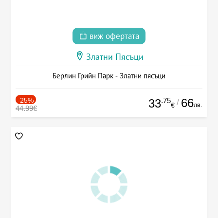
виж офертата
Златни Пясъци
Берлин Грийн Парк - Златни пясъци
-25%
.75
66
33
/
лв.
€
44.99€