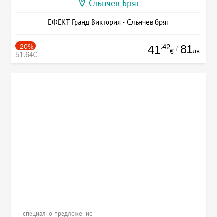
Слънчев Бряг
ЕФЕКТ Гранд Виктория - Слънчев бряг
-20%
.42
81
41
/
лв.
€
51.64€
специално предложение