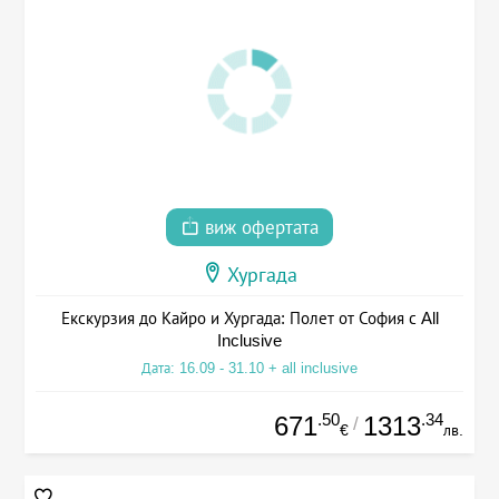
виж офертата
Хургада
Екскурзия до Кайро и Хургада: Полет от София с All
Inclusive
Дата: 16.09 - 31.10 + all inclusive
.50
.34
671
1313
/
€
лв.