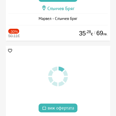
Слънчев Бряг
Марвел - Слънчев бряг
-30%
.28
69
35
/
лв.
€
50.11€
виж офертата