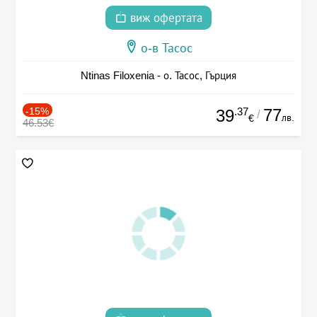
виж офертата
о-в Тасос
Ntinas Filoxenia - о. Тасос, Гърция
-15%
.37
77
39
/
лв.
€
46.53€