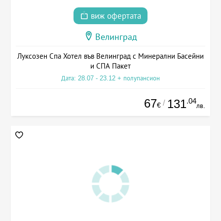
виж офертата
Велинград
Луксозен Спа Хотел във Велинград с Минерални Басейни
и СПА Пакет
Дата: 28.07 - 23.12 + полупансион
67
.04
131
/
€
лв.