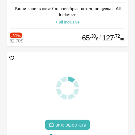
Ранни записвания: Слънчев бряг, хотел, нощувка с All
Inclusive
+ all inclusive
-30%
.30
.72
65
127
/
€
лв.
92.70€
виж офертата