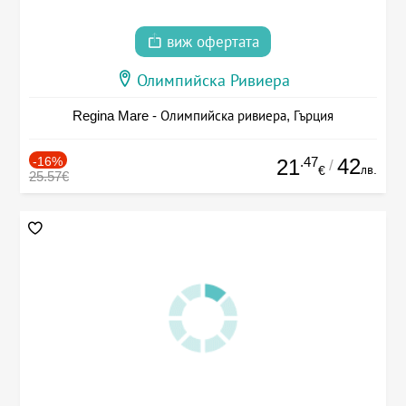
виж офертата
Олимпийска Ривиера
Regina Mare - Олимпийска ривиера, Гърция
-16%
.47
42
21
/
лв.
€
25.57€