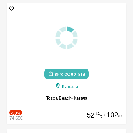
виж офертата
Кавала
Tosca Beach- Кавала
-30%
.15
102
52
/
лв.
€
74.65€