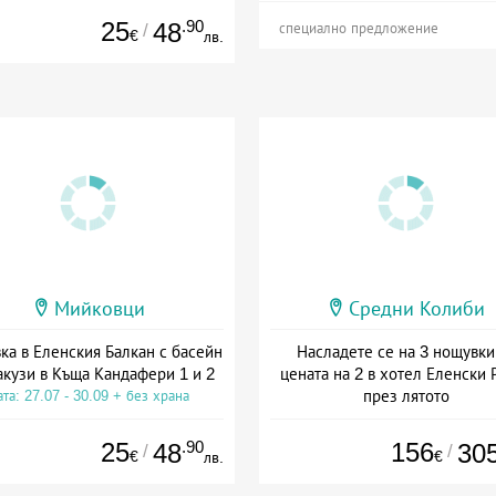
25
.90
48
/
специално предложение
€
лв.
Мийковци
Средни Колиби
ка в Еленския Балкан с басейн
Насладете се на 3 нощувки
акузи в Къща Кандафери 1 и 2
цената на 2 в хотел Еленски 
през лятото
та: 27.07 - 30.09 + без храна
Дата: 23.08 - 30.09 + полупан
25
.90
156
48
30
/
/
€
€
лв.