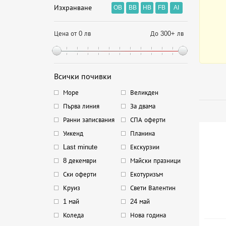
Изхранване
OB
BB
HB
FB
AI
Цена от 0 лв
До 300+ лв
Всички почивки
Море
Великден
Първа линия
За двама
Ранни записвания
СПА оферти
Уикенд
Планина
Last minute
Екскурзии
8 декември
Майски празници
Ски оферти
Екотуризъм
Круиз
Свети Валентин
1 май
24 май
Коледа
Нова година