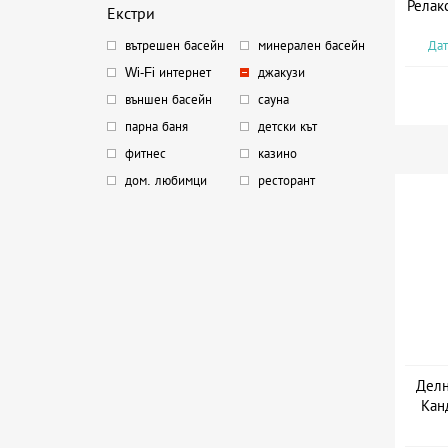
Релак
Екстри
Дат
вътрешен басейн
минерален басейн
Wi-Fi интернет
джакузи
външен басейн
сауна
парна баня
детски кът
фитнес
казино
дом. любимци
ресторант
Делн
Кан