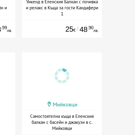
Уикенд в Еленския Балкан с почивка
йн и
и релакс в Къща за гости Кандафери
1
на
+ без храна
.99
25
.90
8
48
/
€
лв.
лв.
Мийковци
Самостоятелна къща в Еленския
балкан с басейн и джакузи в с.
Мийковци
Дата: 01.08 - 20.09 + без храна