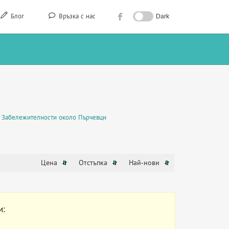
Блог
Връзка с нас
Dark
Забележителности около Пърчевци
Цена
Отстъпка
Най-нови
и: