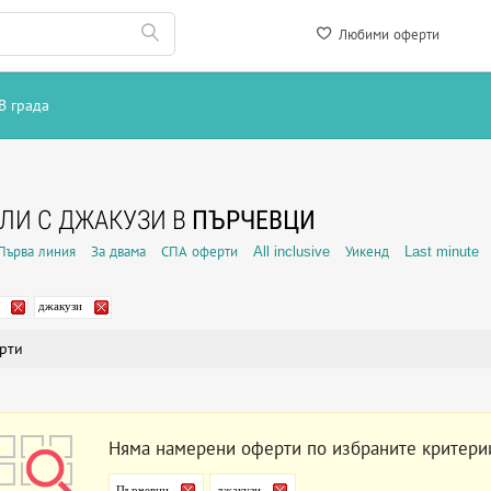
Любими оферти
В града
ЛИ С ДЖАКУЗИ В
ПЪРЧЕВЦИ
Първа линия
За двама
СПА оферти
All inclusive
Уикенд
Last minute
джакузи
рти
Няма намерени оферти по избраните критери
Пърчевци
джакузи