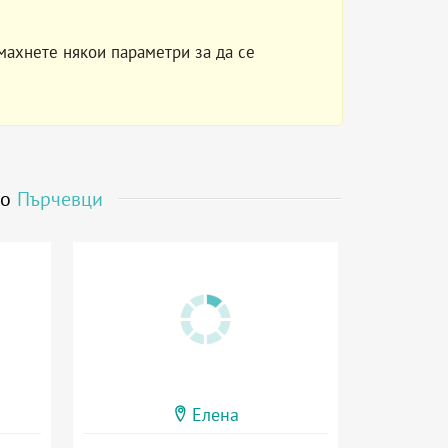
махнете някои параметри за да се
до
Пърчевци
Елена