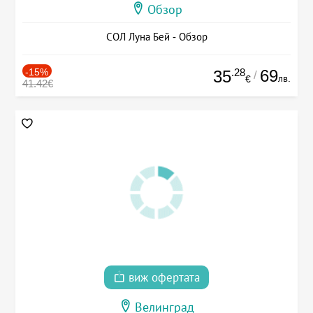
Обзор
СОЛ Луна Бей - Обзор
-15%
.28
69
35
/
лв.
€
41.42€
виж офертата
Велинград