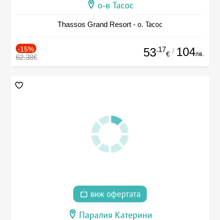
о-в Тасос
Thassos Grand Resort - о. Тасос
-15%
.17
104
53
/
лв.
€
62.38€
виж офертата
Паралия Катерини