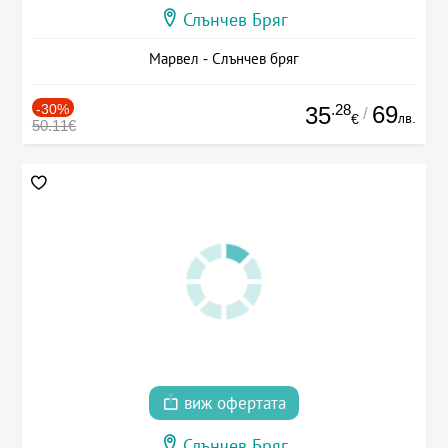
Слънчев Бряг
Марвел - Слънчев бряг
-30%
.28
69
35
/
лв.
€
50.11€
виж офертата
Слънчев Бряг