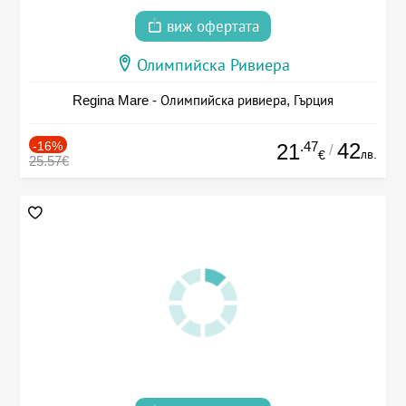
виж офертата
Олимпийска Ривиера
Regina Mare - Олимпийска ривиера, Гърция
-16%
.47
42
21
/
лв.
€
25.57€