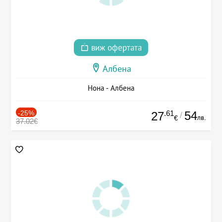
виж офертата
Албена
Нона - Албена
-25%
.61
54
27
/
лв.
€
37.02€