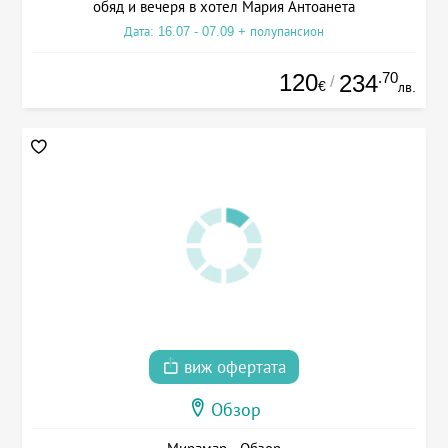
обяд и вечеря в хотел Мария Антоанета
Дата: 16.07 - 07.09 + полупансион
120
.70
234
/
€
лв.
виж офертата
Обзор