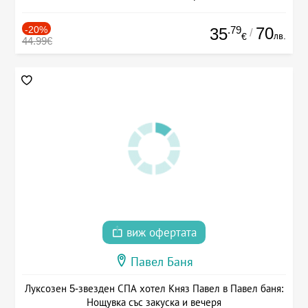
-20%
.79
70
35
/
лв.
€
44.99€
виж офертата
Павел Баня
Луксозен 5-звезден СПА хотел Княз Павел в Павел баня:
Нощувка със закуска и вечеря