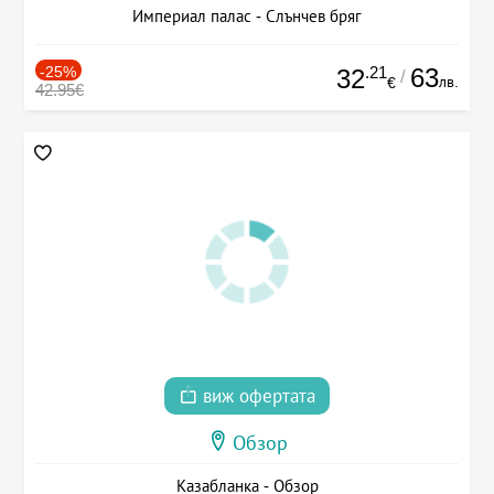
Империал палас - Слънчев бряг
-25%
.21
63
32
/
лв.
€
42.95€
виж офертата
Обзор
Казабланка - Обзор