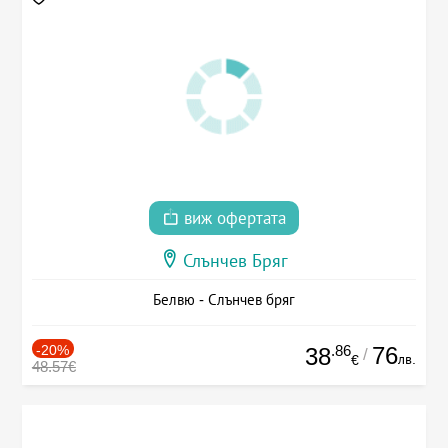
виж офертата
Слънчев Бряг
Белвю - Слънчев бряг
-20%
.86
76
38
/
лв.
€
48.57€