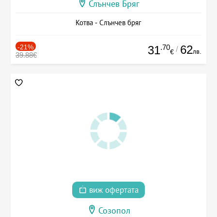
Слънчев Бряг
Котва - Слънчев бряг
-21%
.70
62
31
/
лв.
€
39.88€
виж офертата
Созопол