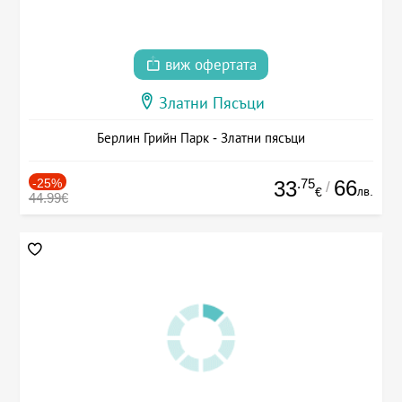
виж офертата
Златни Пясъци
Берлин Грийн Парк - Златни пясъци
-25%
.75
66
33
/
лв.
€
44.99€