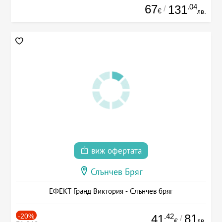
67
.04
131
/
€
лв.
виж офертата
Слънчев Бряг
ЕФЕКТ Гранд Виктория - Слънчев бряг
-20%
.42
81
41
/
лв.
€