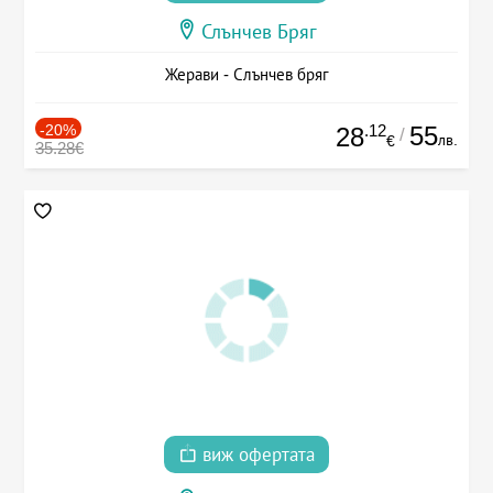
Слънчев Бряг
Жерави - Слънчев бряг
-20%
.12
55
28
/
лв.
€
35.28€
виж офертата