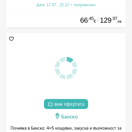
Дата: 17.07 - 22.12 + полупансион
.45
.97
66
129
/
€
лв.
виж офертата
Банско
Почивка в Банско: 4=5 нощувки, закуска и възможност за