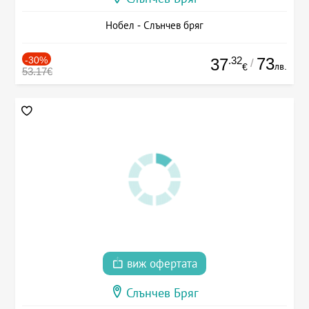
Нобел - Слънчев бряг
-30%
.32
73
37
/
лв.
€
53.17€
виж офертата
Слънчев Бряг