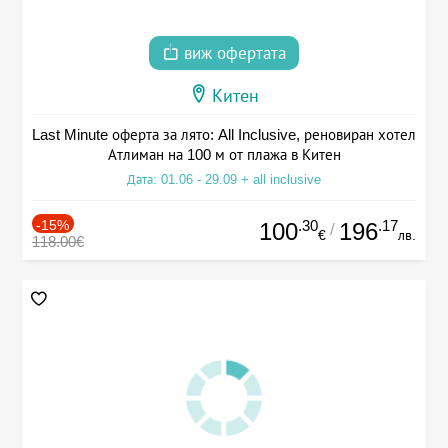
виж офертата
Китен
Last Minute оферта за лято: All Inclusive, реновиран хотел
Атлиман на 100 м от плажа в Китен
Дата: 01.06 - 29.09 + all inclusive
-15%
.30
.17
100
196
/
€
лв.
118.00€