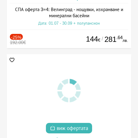
СПА оферта 3=4: Велинград - нощувки, изхранване и
минерални басейни
Дата: 01.07 - 30.09 + полупансион
-25%
144
.64
281
/
€
лв.
192.00€
виж офертата