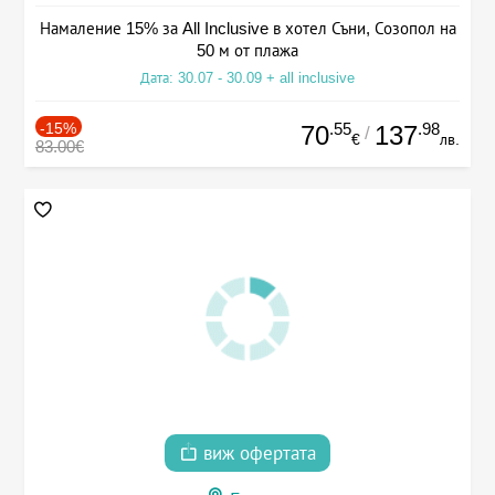
Намаление 15% за All Inclusive в хотел Съни, Созопол на
50 м от плажа
Дата: 30.07 - 30.09 + all inclusive
-15%
.55
.98
70
137
/
€
лв.
83.00€
виж офертата