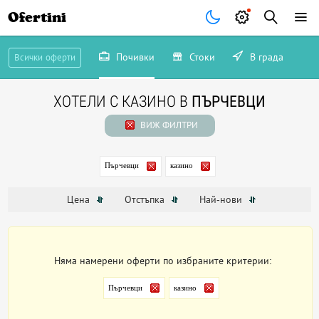
Ofertini
Почивки
Стоки
В града
Всички оферти
ХОТЕЛИ С КАЗИНО В
ПЪРЧЕВЦИ
ВИЖ ФИЛТРИ
Пърчевци
казино
Цена
Отстъпка
Най-нови
Няма намерени оферти по избраните критерии:
Пърчевци
казино