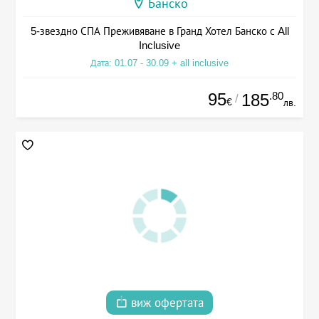
Банско
5-звездно СПА Преживяване в Гранд Хотел Банско с All
Inclusive
Дата: 01.07 - 30.09 + all inclusive
95
.80
185
/
€
лв.
виж офертата