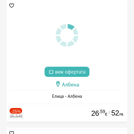
виж офертата
Албена
Елица - Албена
-25%
.59
52
26
/
лв.
€
35.54€