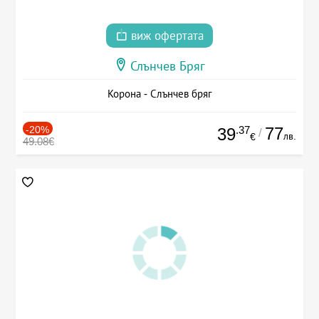
виж офертата
Слънчев Бряг
Корона - Слънчев бряг
-20%
.37
77
39
/
лв.
€
49.08€