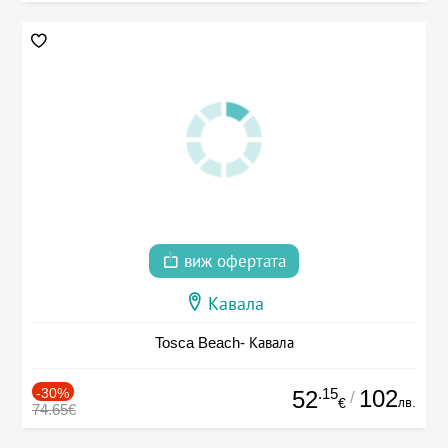
виж офертата
Кавала
Tosca Beach- Кавала
-30%
.15
102
52
/
лв.
€
74.65€