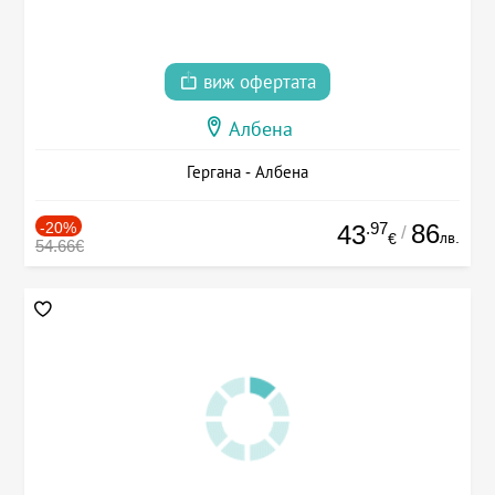
виж офертата
Албена
Гергана - Албена
-20%
.97
86
43
/
лв.
€
54.66€