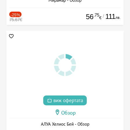
Мирамар - Обзор
-25%
.75
111
56
/
лв.
€
75.67€
виж офертата
Обзор
АЛУА Хелиос Бей - Обзор