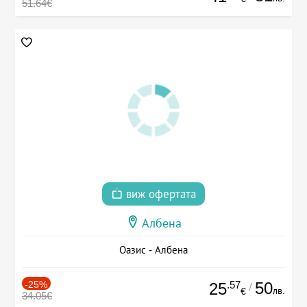
51.64€
виж офертата
Албена
Оазис - Албена
-25%
.57
50
25
/
лв.
€
34.05€