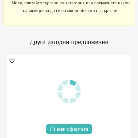
Моля, опитайте търсене по категория или премахнете някои
параметри за да се разшири обхвата на търсене.
Други изгодни предложения
виж офертата