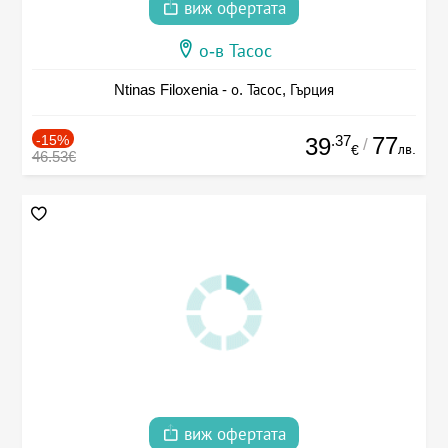
виж офертата
о-в Тасос
Ntinas Filoxenia - о. Тасос, Гърция
-15%
.37
77
39
/
лв.
€
46.53€
виж офертата