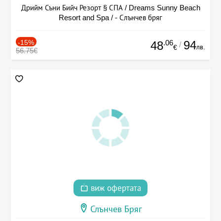
Дрийм Съни Бийч Резорт § СПА / Dreams Sunny Beach
Resort and Spa / - Слънчев бряг
-15%
.06
94
48
/
лв.
€
56.75€
виж офертата
Слънчев Бряг