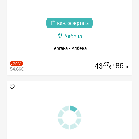
виж офертата
Албена
Гергана - Албена
-20%
.97
86
43
/
лв.
€
54.66€