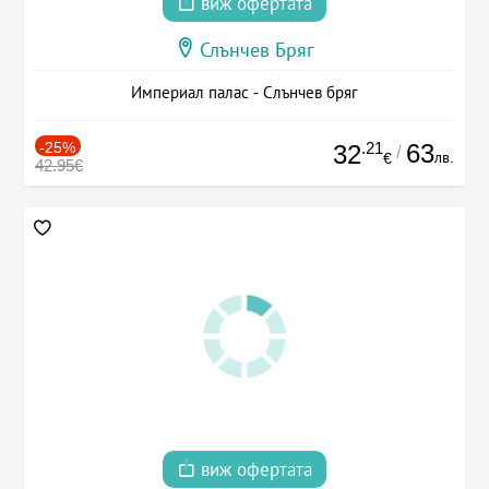
виж офертата
Слънчев Бряг
Империал палас - Слънчев бряг
-25%
.21
63
32
/
лв.
€
42.95€
виж офертата