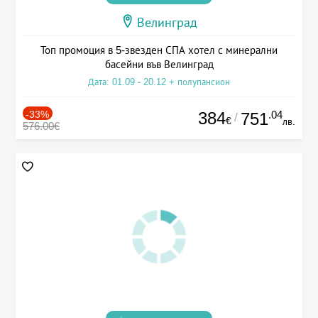
Велинград
Топ промоция в 5-звезден СПА хотел с минерални
басейни във Велинград
Дата: 01.09 - 20.12 + полупансион
-33%
384
.04
751
/
€
лв.
576.00€