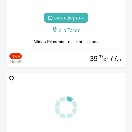
виж офертата
о-в Тасос
Ntinas Filoxenia - о. Тасос, Гърция
-15%
.37
77
39
/
лв.
€
46.53€