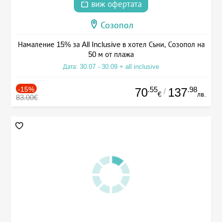
виж офертата
Созопол
Намаление 15% за All Inclusive в хотел Съни, Созопол на
50 м от плажа
Дата: 30.07 - 30.09 + all inclusive
-15%
.55
.98
70
137
/
€
лв.
83.00€