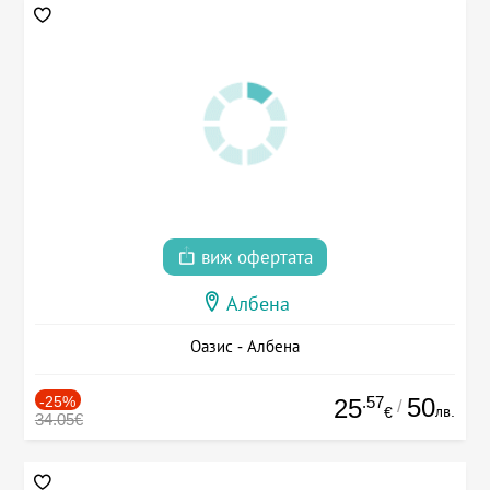
виж офертата
Албена
Оазис - Албена
-25%
.57
50
25
/
лв.
€
34.05€