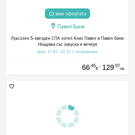
виж офертата
Павел Баня
Луксозен 5-звезден СПА хотел Княз Павел в Павел баня:
Нощувка със закуска и вечеря
Дата: 17.07 - 22.12 + полупансион
.45
.97
66
129
/
€
лв.