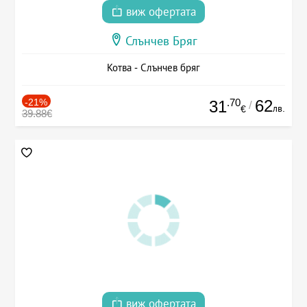
виж офертата
Слънчев Бряг
Котва - Слънчев бряг
-21%
.70
62
31
/
лв.
€
39.88€
виж офертата