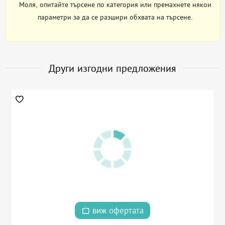
Моля, опитайте търсене по категория или премахнете някои
параметри за да се разшири обхвата на търсене.
Други изгодни предложения
виж офертата