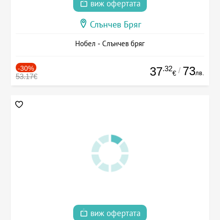
виж офертата
Слънчев Бряг
Нобел - Слънчев бряг
-30%
.32
73
37
/
лв.
€
53.17€
виж офертата