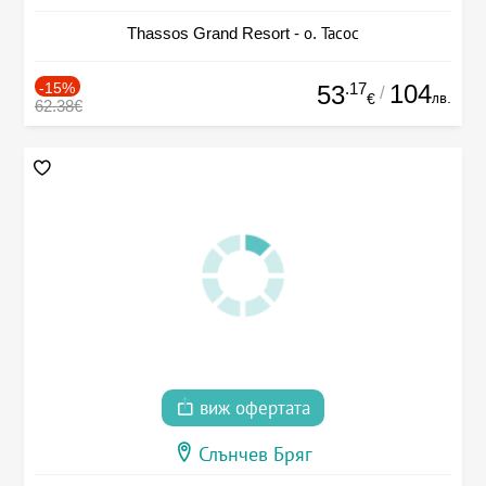
Thassos Grand Resort - о. Тасос
-15%
.17
104
53
/
лв.
€
62.38€
виж офертата
Слънчев Бряг