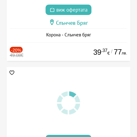
виж офертата
Слънчев Бряг
Корона - Слънчев бряг
-20%
.37
77
39
/
лв.
€
49.08€