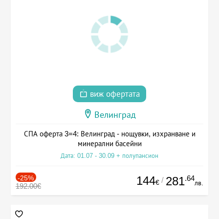
виж офертата
Велинград
СПА оферта 3=4: Велинград - нощувки, изхранване и
минерални басейни
Дата: 01.07 - 30.09 + полупансион
-25%
144
.64
281
/
€
лв.
192.00€