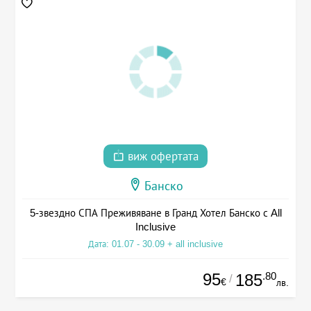
виж офертата
Банско
5-звездно СПА Преживяване в Гранд Хотел Банско с All
Inclusive
Дата: 01.07 - 30.09 + all inclusive
95
.80
185
/
€
лв.