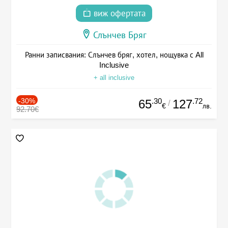
виж офертата
Слънчев Бряг
Ранни записвания: Слънчев бряг, хотел, нощувка с All
Inclusive
+ all inclusive
-30%
.30
.72
65
127
/
€
лв.
92.70€