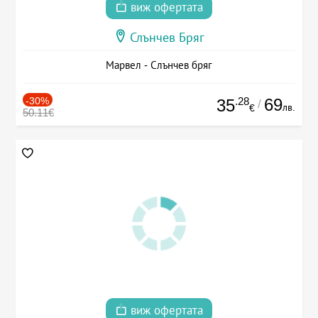
виж офертата
Слънчев Бряг
Марвел - Слънчев бряг
-30%
.28
69
35
/
лв.
€
50.11€
виж офертата