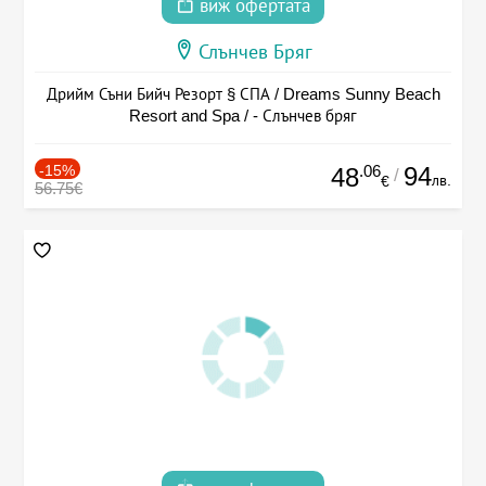
виж офертата
Слънчев Бряг
Дрийм Съни Бийч Резорт § СПА / Dreams Sunny Beach
Resort and Spa / - Слънчев бряг
-15%
.06
94
48
/
лв.
€
56.75€