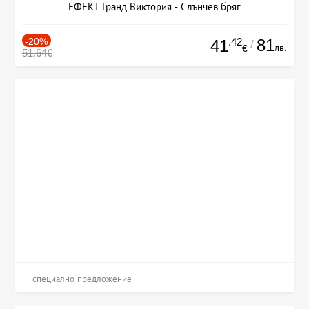
ЕФЕКТ Гранд Виктория - Слънчев бряг
-20%
.42
81
41
/
лв.
€
51.64€
специално предложение