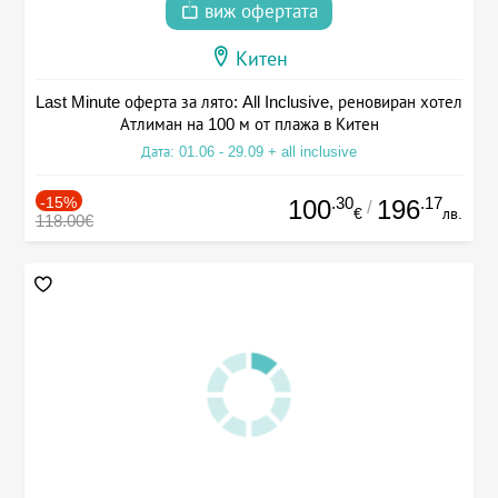
виж офертата
Китен
Last Minute оферта за лято: All Inclusive, реновиран хотел
Атлиман на 100 м от плажа в Китен
Дата: 01.06 - 29.09 + all inclusive
-15%
.30
.17
100
196
/
€
лв.
118.00€