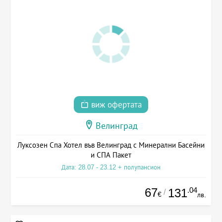
виж офертата
Велинград
Луксозен Спа Хотел във Велинград с Минерални Басейни
и СПА Пакет
Дата: 28.07 - 23.12 + полупансион
67
.04
131
/
€
лв.