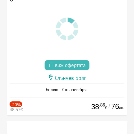
виж офертата
Слънчев Бряг
Белвю - Слънчев бряг
-20%
.86
76
38
/
лв.
€
48.57€