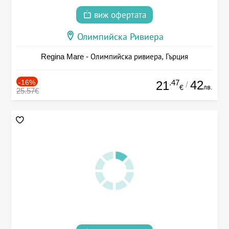
виж офертата
Олимпийска Ривиера
Regina Mare - Олимпийска ривиера, Гърция
-16%
.47
42
21
/
лв.
€
25.57€