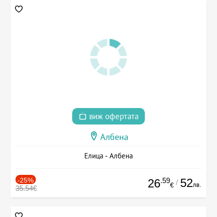
виж офертата
Албена
Елица - Албена
-25%
.59
52
26
/
лв.
€
35.54€