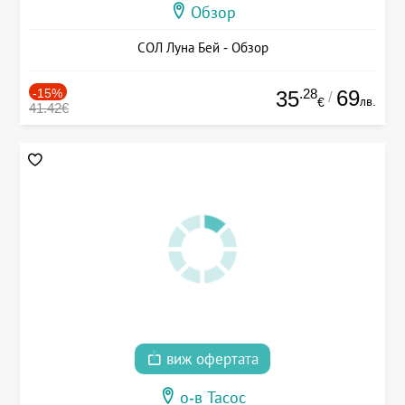
Обзор
СОЛ Луна Бей - Обзор
-15%
.28
69
35
/
лв.
€
41.42€
виж офертата
о-в Тасос