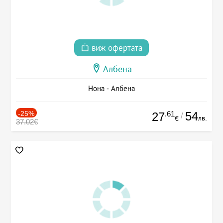
виж офертата
Албена
Нона - Албена
-25%
.61
54
27
/
лв.
€
37.02€