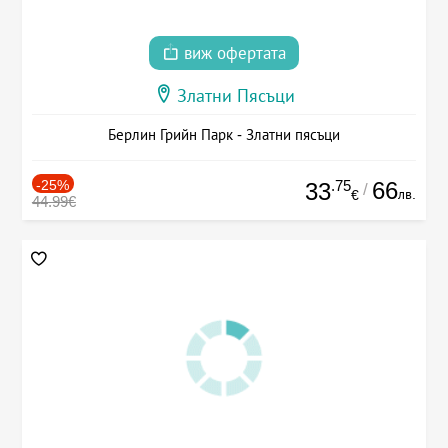
виж офертата
Златни Пясъци
Берлин Грийн Парк - Златни пясъци
-25%
.75
66
33
/
лв.
€
44.99€