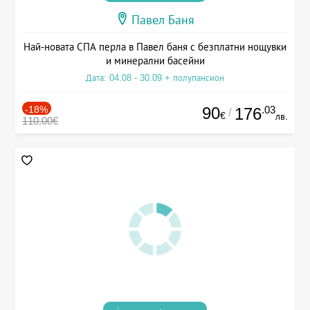
Павел Баня
Най-новата СПА перла в Павел баня с безплатни нощувки
и минерални басейни
Дата: 04.08 - 30.09 + полупансион
-18%
90
.03
176
/
€
лв.
110.00€