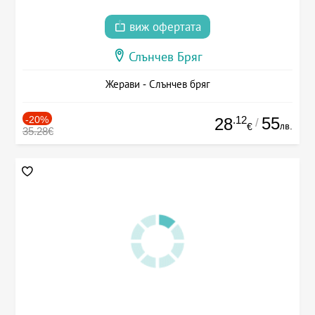
виж офертата
Слънчев Бряг
Жерави - Слънчев бряг
-20%
.12
55
28
/
лв.
€
35.28€