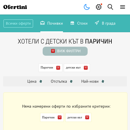
Ofertini
Почивки
Стоки
В града
Всички оферти
ХОТЕЛИ С ДЕТСКИ КЪТ В
ПАРИЧИН
ВИЖ ФИЛТРИ
Паричин
детски кът
Цена
Отстъпка
Най-нови
Няма намерени оферти по избраните критерии:
Паричин
детски кът