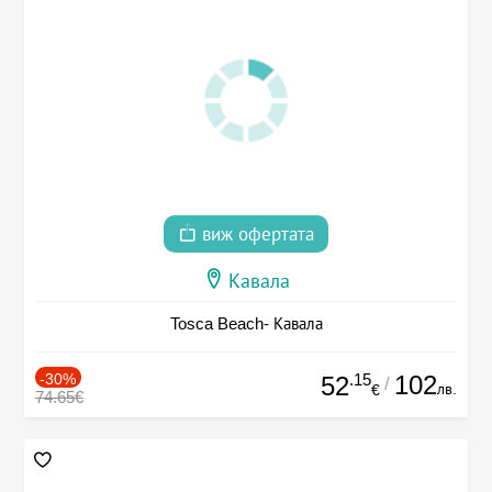
виж офертата
Кавала
Tosca Beach- Кавала
-30%
.15
102
52
/
лв.
€
74.65€