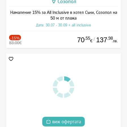
Созопол
Намаление 15% за All Inclusive в хотел Съни, Созопол на
50 м от плажа
Дата: 30.07 - 30.09 + all inclusive
-15%
.55
.98
70
137
/
€
лв.
83.00€
виж офертата