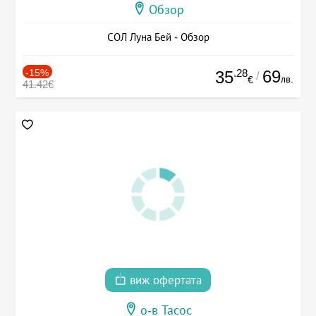
Обзор
СОЛ Луна Бей - Обзор
-15%
.28
69
35
/
лв.
€
41.42€
виж офертата
о-в Тасос