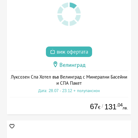
виж офертата
Велинград
Луксозен Спа Хотел във Велинград с Минерални Басейни
и СПА Пакет
Дата: 28.07 - 23.12 + полупансион
67
.04
131
/
€
лв.