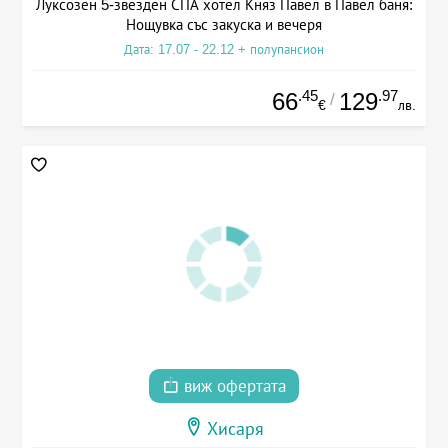
Луксозен 5-звезден СПА хотел Княз Павел в Павел баня:
Нощувка със закуска и вечеря
Дата: 17.07 - 22.12 + полупансион
.45
.97
66
129
/
€
лв.
виж офертата
Хисаря