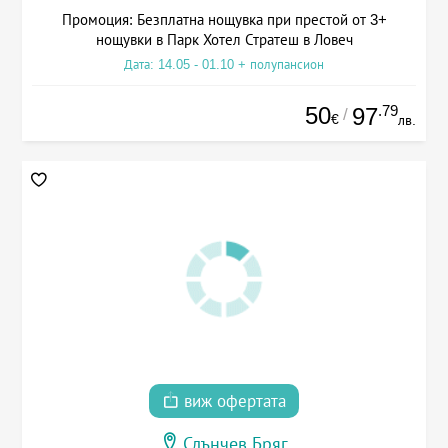
Промоция: Безплатна нощувка при престой от 3+
нощувки в Парк Хотел Стратеш в Ловеч
Дата: 14.05 - 01.10 + полупансион
50
.79
97
/
€
лв.
виж офертата
Слънчев Бряг