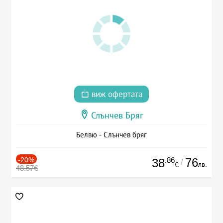
виж офертата
Слънчев Бряг
Белвю - Слънчев бряг
-20%
.86
76
38
/
лв.
€
48.57€