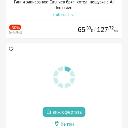
Ранни записвания: Слънчев бряг, хотел, нощувка с All
Inclusive
+ all inclusive
-30%
.30
.72
65
127
/
€
лв.
92.70€
виж офертата
Китен