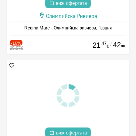
виж офертата
Олимпийска Ривиера
Regina Mare - Олимпийска ривиера, Гърция
-16%
.47
42
21
/
лв.
€
25.57€
виж офертата