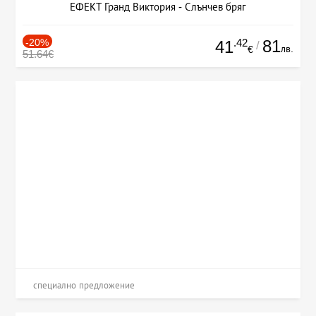
ЕФЕКТ Гранд Виктория - Слънчев бряг
-20%
.42
81
41
/
лв.
€
51.64€
специално предложение