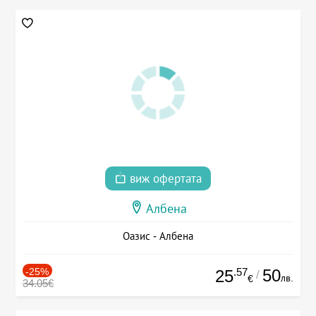
виж офертата
Албена
Оазис - Албена
-25%
.57
50
25
/
лв.
€
34.05€