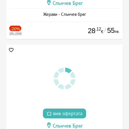
Слънчев Бряг
Жерави - Слънчев бряг
-20%
.12
55
28
/
лв.
€
35.28€
виж офертата
Слънчев Бряг