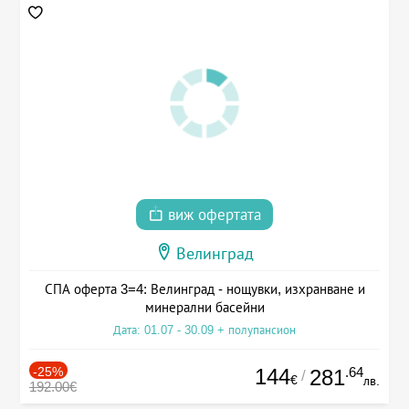
виж офертата
Велинград
СПА оферта 3=4: Велинград - нощувки, изхранване и
минерални басейни
Дата: 01.07 - 30.09 + полупансион
-25%
144
.64
281
/
€
лв.
192.00€