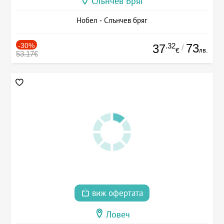
Слънчев Бряг
Нобел - Слънчев бряг
-30%
.32
73
37
/
лв.
€
53.17€
виж офертата
Ловеч