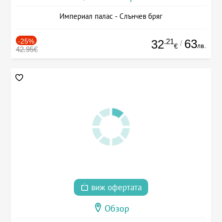
Империал палас - Слънчев бряг
-25%
.21
63
32
/
лв.
€
42.95€
виж офертата
Обзор