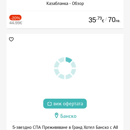
Казабланка - Обзор
-20%
.79
70
35
/
лв.
€
44.99€
виж офертата
Банско
5-звездно СПА Преживяване в Гранд Хотел Банско с All