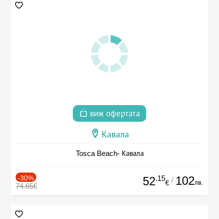
виж офертата
Кавала
Tosca Beach- Кавала
-30%
.15
102
52
/
лв.
€
74.65€