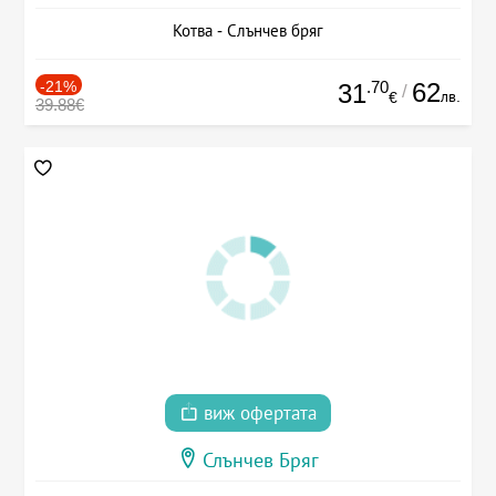
Котва - Слънчев бряг
-21%
.70
62
31
/
лв.
€
39.88€
виж офертата
Слънчев Бряг