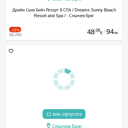
Дрийм Съни Бийч Резорт § СПА / Dreams Sunny Beach
Resort and Spa / - Слънчев бряг
-15%
.06
94
48
/
лв.
€
56.75€
виж офертата
Слънчев Бряг