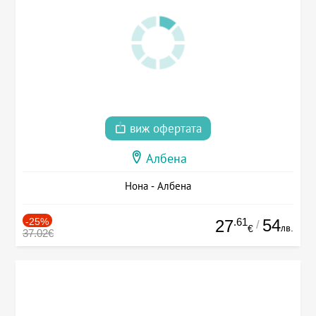
виж офертата
Албена
Нона - Албена
-25%
.61
54
27
/
лв.
€
37.02€