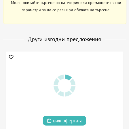
Моля, опитайте търсене по категория или премахнете някои
параметри за да се разшири обхвата на търсене.
Други изгодни предложения
виж офертата