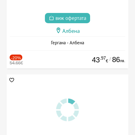
виж офертата
Албена
Гергана - Албена
-20%
.97
86
43
/
лв.
€
54.66€