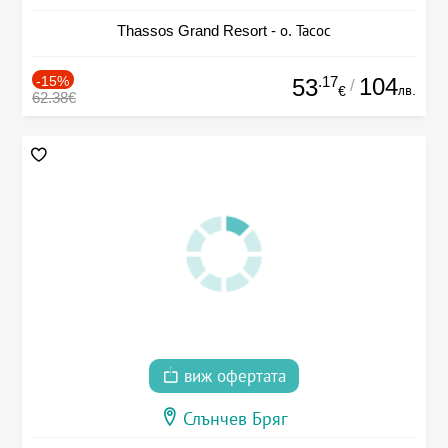
Thassos Grand Resort - о. Тасос
-15%
.17
104
53
/
лв.
€
62.38€
виж офертата
Слънчев Бряг