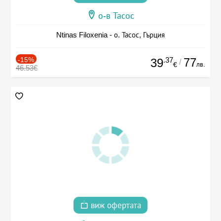
о-в Тасос
Ntinas Filoxenia - о. Тасос, Гърция
-15%
.37
77
39
/
лв.
€
46.53€
виж офертата