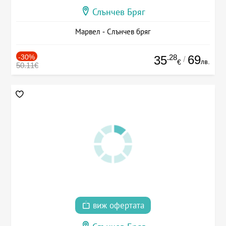
Слънчев Бряг
Марвел - Слънчев бряг
-30%
.28
69
35
/
лв.
€
50.11€
виж офертата