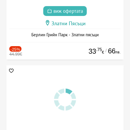
виж офертата
Златни Пясъци
Берлин Грийн Парк - Златни пясъци
-25%
.75
66
33
/
лв.
€
44.99€