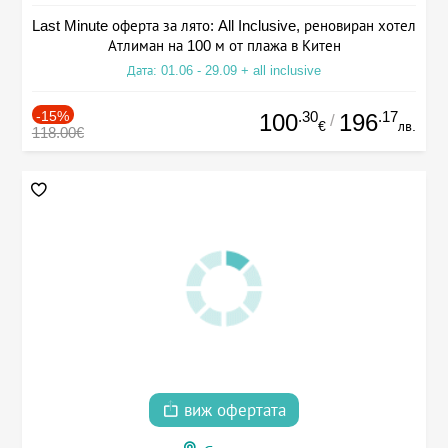
Last Minute оферта за лято: All Inclusive, реновиран хотел
Атлиман на 100 м от плажа в Китен
Дата: 01.06 - 29.09 + all inclusive
-15%
.30
.17
100
196
/
€
лв.
118.00€
виж офертата