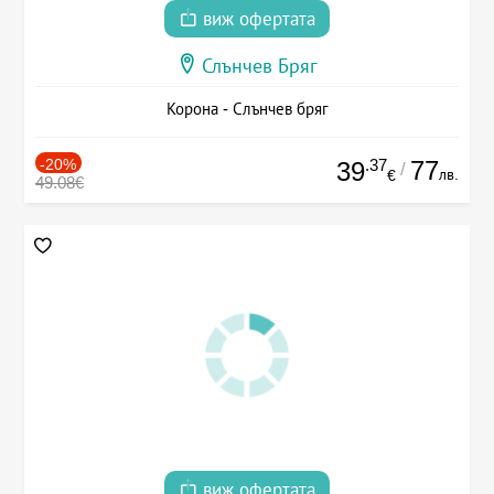
виж офертата
Слънчев Бряг
Корона - Слънчев бряг
-20%
.37
77
39
/
лв.
€
49.08€
виж офертата