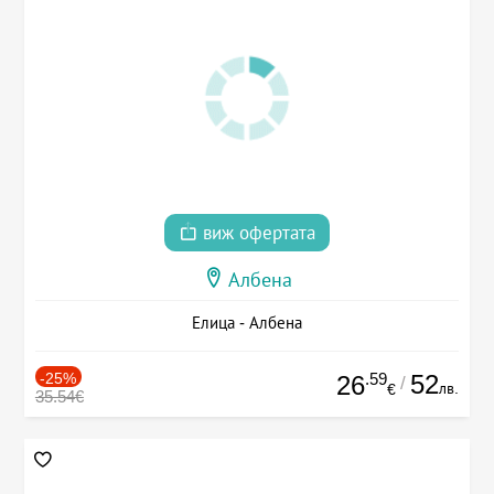
виж офертата
Албена
Елица - Албена
-25%
.59
52
26
/
лв.
€
35.54€