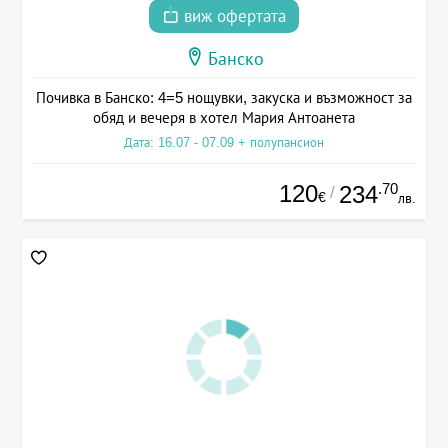
виж офертата
Банско
Почивка в Банско: 4=5 нощувки, закуска и възможност за
обяд и вечеря в хотел Мария Антоанета
Дата: 16.07 - 07.09 + полупансион
120
.70
234
/
€
лв.