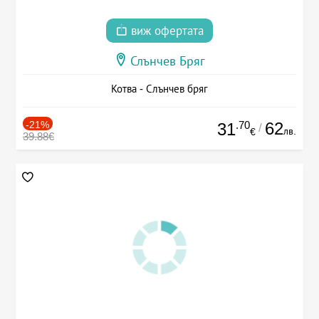
виж офертата
Слънчев Бряг
Котва - Слънчев бряг
-21%
.70
62
31
/
лв.
€
39.88€