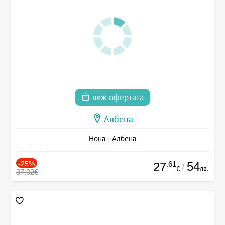
виж офертата
Албена
Нона - Албена
-25%
.61
54
27
/
лв.
€
37.02€