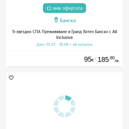
виж офертата
Банско
5-звездно СПА Преживяване в Гранд Хотел Банско с All
Inclusive
Дата: 01.07 - 30.09 + all inclusive
95
.80
185
/
€
лв.