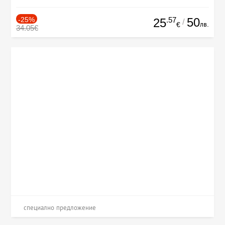
-25%
.57
50
25
/
лв.
€
34.05€
специално предложение