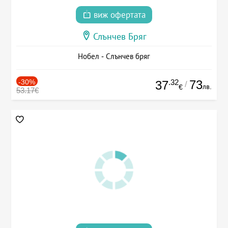
виж офертата
Слънчев Бряг
Нобел - Слънчев бряг
-30%
.32
73
37
/
лв.
€
53.17€