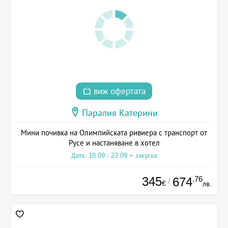
виж офертата
Паралия Катерини
Мини почивка на Олимпийската ривиера с транспорт от
Русе и настаняване в хотел
Дата: 18.09 - 23.09 + закуска
345
.76
674
/
€
лв.