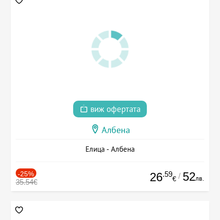
виж офертата
Албена
Елица - Албена
-25%
.59
52
26
/
лв.
€
35.54€