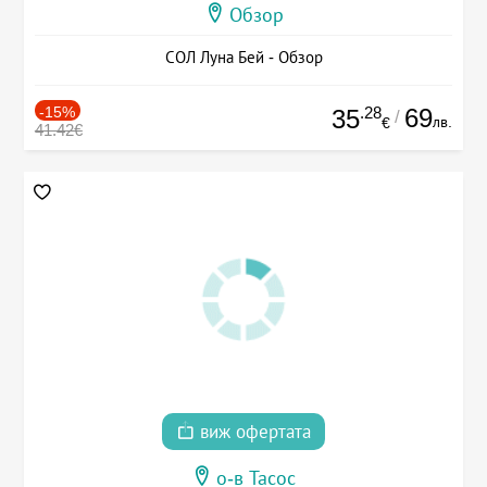
Обзор
СОЛ Луна Бей - Обзор
-15%
.28
69
35
/
лв.
€
41.42€
виж офертата
о-в Тасос