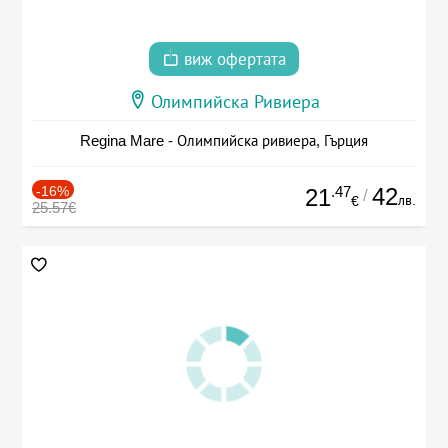
виж офертата
Олимпийска Ривиера
Regina Mare - Олимпийска ривиера, Гърция
-16%
.47
42
21
/
лв.
€
25.57€