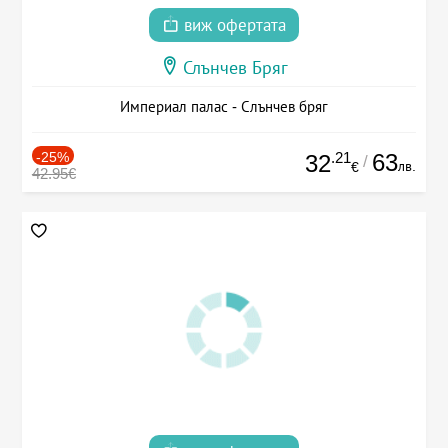
виж офертата
Слънчев Бряг
Империал палас - Слънчев бряг
-25%
.21
63
32
/
лв.
€
42.95€