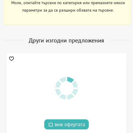
Моля, опитайте търсене по категория или премахнете някои
параметри за да се разшири обхвата на търсене.
Други изгодни предложения
виж офертата