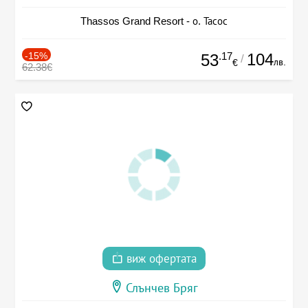
Thassos Grand Resort - о. Тасос
-15%
.17
104
53
/
лв.
€
62.38€
виж офертата
Слънчев Бряг