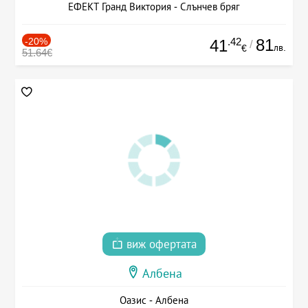
ЕФЕКТ Гранд Виктория - Слънчев бряг
-20%
.42
81
41
/
лв.
€
51.64€
виж офертата
Албена
Оазис - Албена