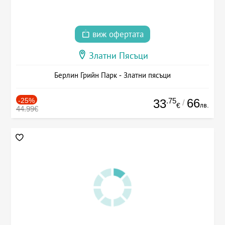
виж офертата
Златни Пясъци
Берлин Грийн Парк - Златни пясъци
-25%
.75
66
33
/
лв.
€
44.99€