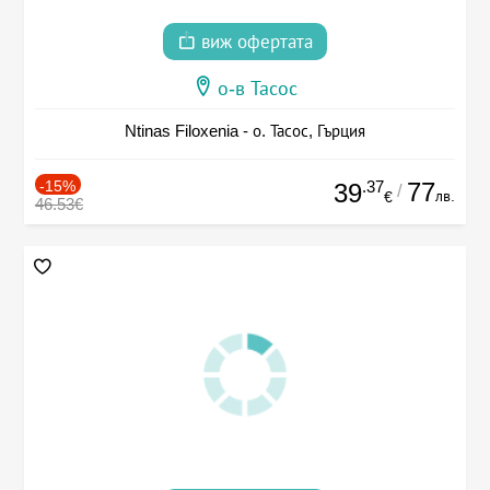
виж офертата
о-в Тасос
Ntinas Filoxenia - о. Тасос, Гърция
-15%
.37
77
39
/
лв.
€
46.53€