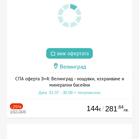
виж офертата
Велинград
СПА оферта 3=4: Велинград - нощувки, изхранване и
минерални басейни
Дата: 01.07 - 30.09 + полупансион
-25%
144
.64
281
/
€
лв.
192.00€