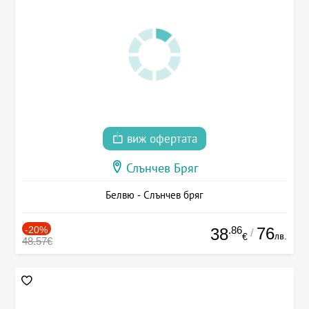
виж офертата
Слънчев Бряг
Белвю - Слънчев бряг
-20%
.86
76
38
/
лв.
€
48.57€