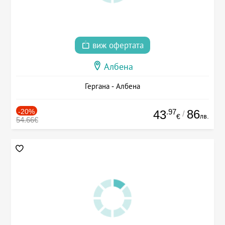
виж офертата
Албена
Гергана - Албена
-20%
.97
86
43
/
лв.
€
54.66€