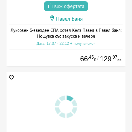
виж офертата
Павел Баня
Луксозен 5-звезден СПА хотел Княз Павел в Павел баня:
Нощувка със закуска и вечеря
Дата: 17.07 - 22.12 + полупансион
.45
.97
66
129
/
€
лв.