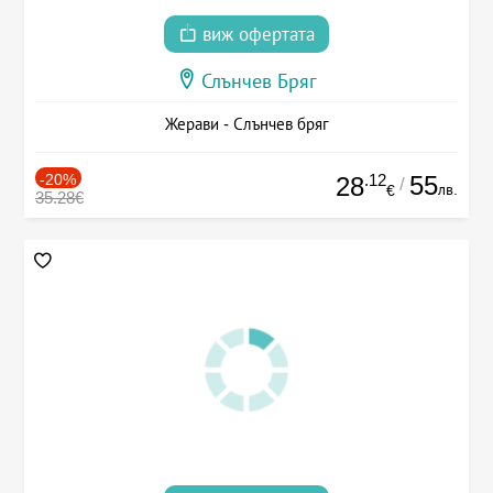
виж офертата
Слънчев Бряг
Жерави - Слънчев бряг
-20%
.12
55
28
/
лв.
€
35.28€