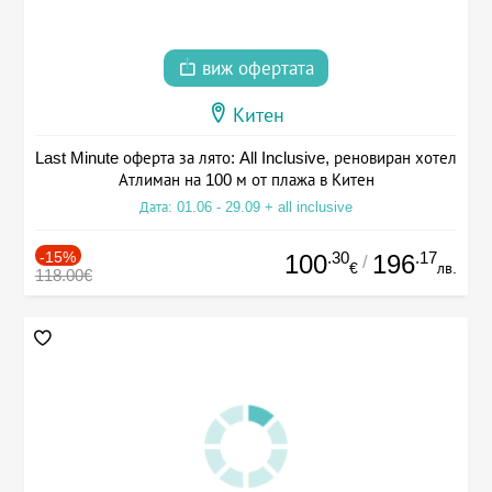
виж офертата
Китен
Last Minute оферта за лято: All Inclusive, реновиран хотел
Атлиман на 100 м от плажа в Китен
Дата: 01.06 - 29.09 + all inclusive
-15%
.30
.17
100
196
/
€
лв.
118.00€