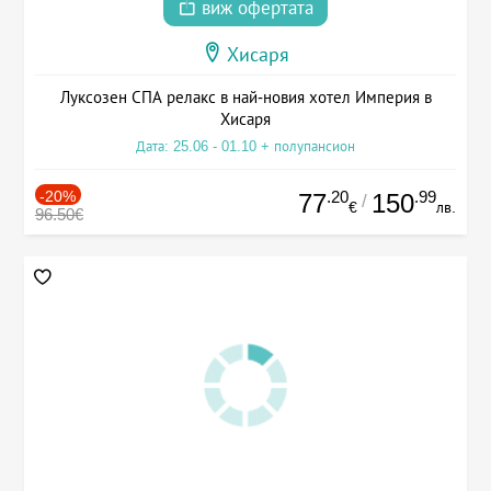
виж офертата
Хисаря
Луксозен СПА релакс в най-новия хотел Империя в
Хисаря
Дата: 25.06 - 01.10 + полупансион
-20%
.20
.99
77
150
/
€
лв.
96.50€