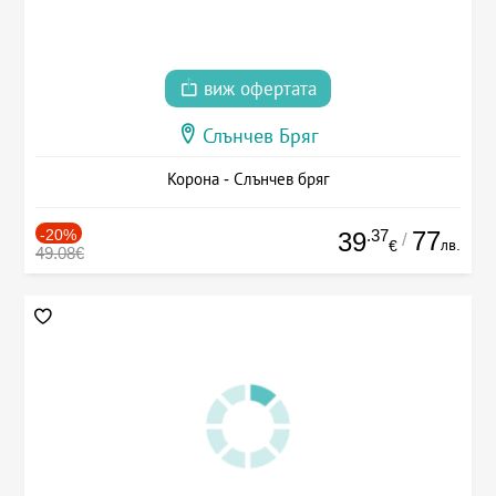
виж офертата
Слънчев Бряг
Корона - Слънчев бряг
-20%
.37
77
39
/
лв.
€
49.08€