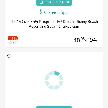
виж офертата
Слънчев Бряг
Дрийм Съни Бийч Резорт § СПА / Dreams Sunny Beach
Resort and Spa / - Слънчев бряг
-15%
.06
94
48
/
лв.
€
56.75€