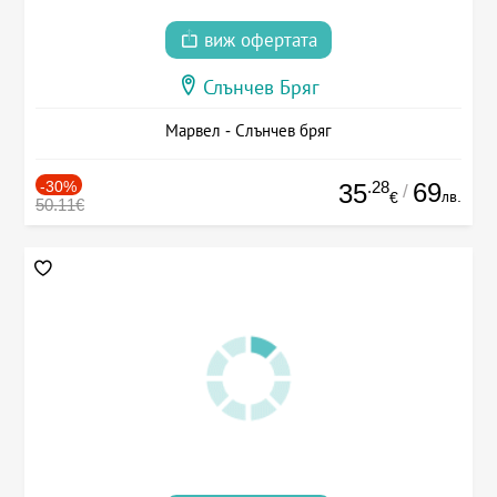
виж офертата
Слънчев Бряг
Марвел - Слънчев бряг
-30%
.28
69
35
/
лв.
€
50.11€