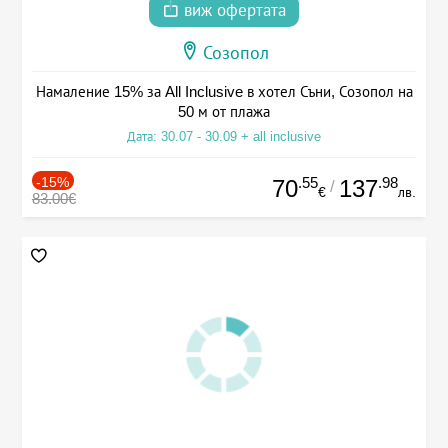
виж офертата
Созопол
Намаление 15% за All Inclusive в хотел Съни, Созопол на
50 м от плажа
Дата: 30.07 - 30.09 + all inclusive
-15%
.55
.98
70
137
/
€
лв.
83.00€