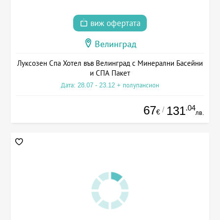
виж офертата
Велинград
Луксозен Спа Хотел във Велинград с Минерални Басейни
и СПА Пакет
Дата: 28.07 - 23.12 + полупансион
67
.04
131
/
€
лв.