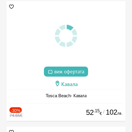
виж офертата
Кавала
Tosca Beach- Кавала
-30%
.15
102
52
/
лв.
€
74.65€