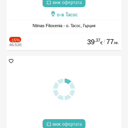
виж офертата
о-в Тасос
Ntinas Filoxenia - о. Тасос, Гърция
-15%
.37
77
39
/
лв.
€
46.53€
виж офертата