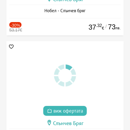
Нобел - Слънчев бряг
-30%
.32
73
37
/
лв.
€
53.17€
виж офертата
Слънчев Бряг