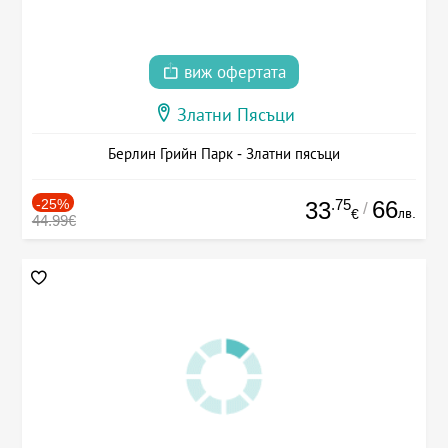
виж офертата
Златни Пясъци
Берлин Грийн Парк - Златни пясъци
-25%
.75
66
33
/
лв.
€
44.99€