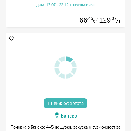
Дата: 17.07 - 22.12 + полупансион
.45
.97
66
129
/
€
лв.
виж офертата
Банско
Почивка в Банско: 4=5 нощувки, закуска и възможност за