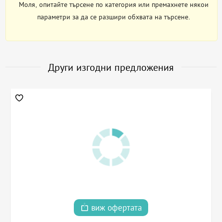
Моля, опитайте търсене по категория или премахнете някои
параметри за да се разшири обхвата на търсене.
Други изгодни предложения
виж офертата