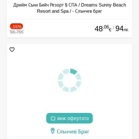
Дрийм Съни Бийч Резорт § СПА / Dreams Sunny Beach
Resort and Spa / - Слънчев бряг
-15%
.06
94
48
/
лв.
€
56.75€
виж офертата
Слънчев Бряг