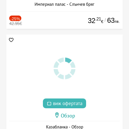
Империал палас - Слънчев бряг
-25%
.21
63
32
/
лв.
€
42.95€
виж офертата
Обзор
Казабланка - Обзор