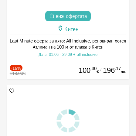
виж офертата
Китен
Last Minute оферта за лято: All Inclusive, реновиран хотел
Атлиман на 100 м от плажа в Китен
Дата: 01.06 - 29.09 + all inclusive
-15%
.30
.17
100
196
/
€
лв.
118.00€