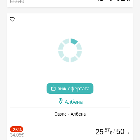
51.64€
виж офертата
Албена
Оазис - Албена
-25%
.57
50
25
/
лв.
€
34.05€