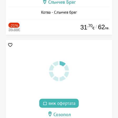
Слънчев Бряг
Котва - Слънчев бряг
-21%
.70
62
31
/
лв.
€
39.88€
виж офертата
Созопол