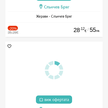
Слънчев Бряг
Жерави - Слънчев бряг
-20%
.12
55
28
/
лв.
€
35.28€
виж офертата