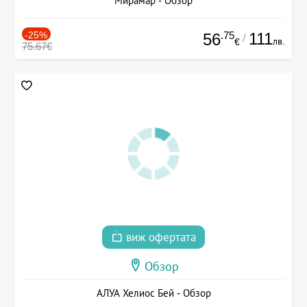
Мирамар - Обзор
-25%
.75
111
56
/
лв.
€
75.67€
виж офертата
Обзор
АЛУА Хелиос Бей - Обзор