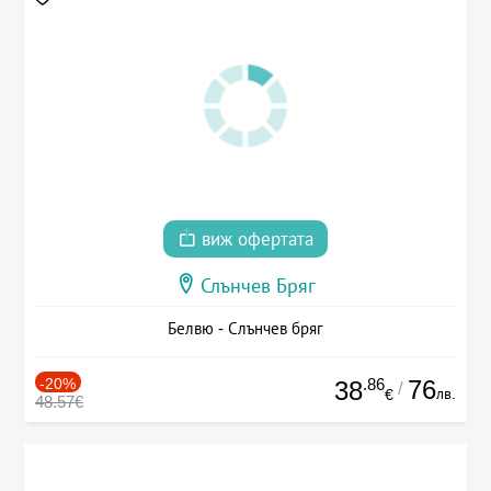
виж офертата
Слънчев Бряг
Белвю - Слънчев бряг
-20%
.86
76
38
/
лв.
€
48.57€