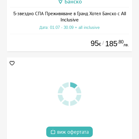
Банско
5-звездно СПА Преживяване в Гранд Хотел Банско с All
Inclusive
Дата: 01.07 - 30.09 + all inclusive
95
.80
185
/
€
лв.
виж офертата