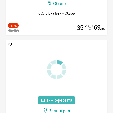
Обзор
СОЛ Луна Бей - Обзор
-15%
.28
69
35
/
лв.
€
41.42€
виж офертата
Велинград