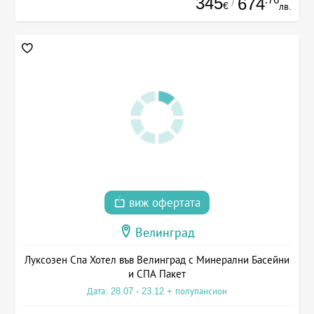
345
674
/
€
лв.
виж офертата
Велинград
Луксозен Спа Хотел във Велинград с Минерални Басейни
и СПА Пакет
Дата: 28.07 - 23.12 + полупансион