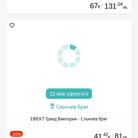
67
.04
131
/
€
лв.
виж офертата
Слънчев Бряг
ЕФЕКТ Гранд Виктория - Слънчев бряг
-20%
.42
81
41
/
лв.
€