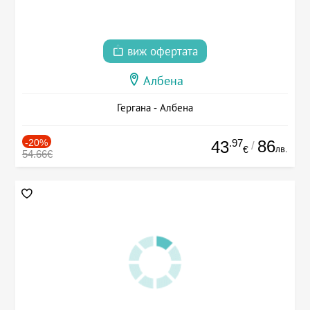
виж офертата
Албена
Гергана - Албена
-20%
.97
86
43
/
лв.
€
54.66€