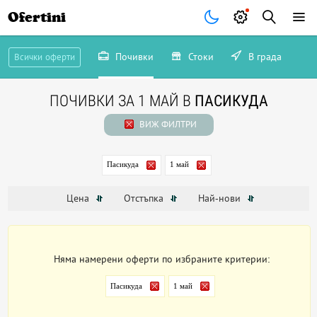
Ofertini
Почивки
Стоки
В града
Всички оферти
ПОЧИВКИ ЗА 1 МАЙ В
ПАСИКУДА
ВИЖ ФИЛТРИ
Пасикуда
1 май
Цена
Отстъпка
Най-нови
Няма намерени оферти по избраните критерии:
Пасикуда
1 май