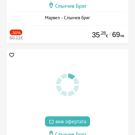
Слънчев Бряг
Марвел - Слънчев бряг
-30%
.28
69
35
/
лв.
€
50.11€
виж офертата
Слънчев Бряг