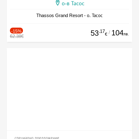
о-в Тасос
Thassos Grand Resort - о. Тасос
-15%
.17
104
53
/
лв.
€
62.38€
специално предложение