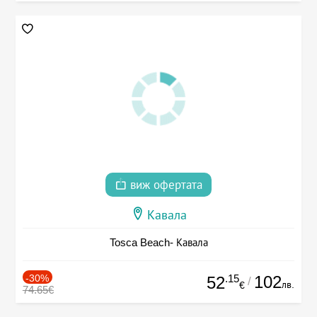
виж офертата
Кавала
Tosca Beach- Кавала
-30%
.15
102
52
/
лв.
€
74.65€