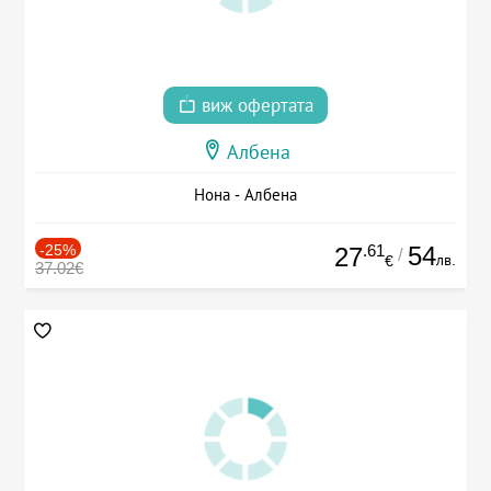
виж офертата
Албена
Нона - Албена
-25%
.61
54
27
/
лв.
€
37.02€