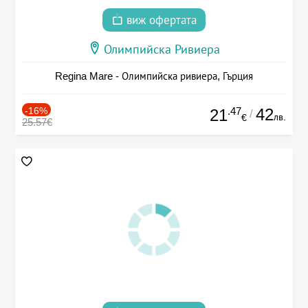
виж офертата
Олимпийска Ривиера
Regina Mare - Олимпийска ривиера, Гърция
-16%
.47
42
21
/
лв.
€
25.57€