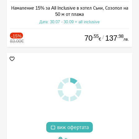
Намаление 15% за All Inclusive в хотел Съни, Созопол на
50 м от плажа
Дата: 30.07 - 30.09 + all inclusive
-15%
.55
.98
70
137
/
€
лв.
83.00€
виж офертата