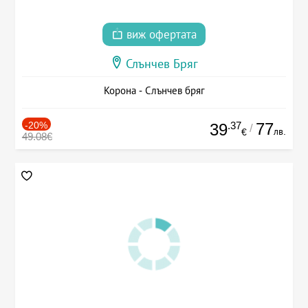
виж офертата
Слънчев Бряг
Корона - Слънчев бряг
-20%
.37
77
39
/
лв.
€
49.08€