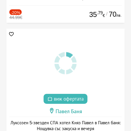
-20%
.79
70
35
/
лв.
€
44.99€
виж офертата
Павел Баня
Луксозен 5-звезден СПА хотел Княз Павел в Павел баня:
Нощувка със закуска и вечеря