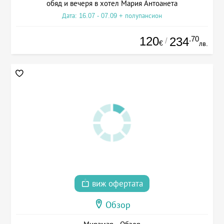
обяд и вечеря в хотел Мария Антоанета
Дата: 16.07 - 07.09 + полупансион
120
.70
234
/
€
лв.
виж офертата
Обзор