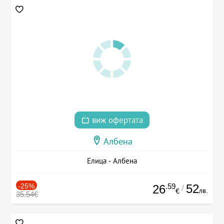
виж офертата
Албена
Елица - Албена
-25%
.59
52
26
/
лв.
€
35.54€