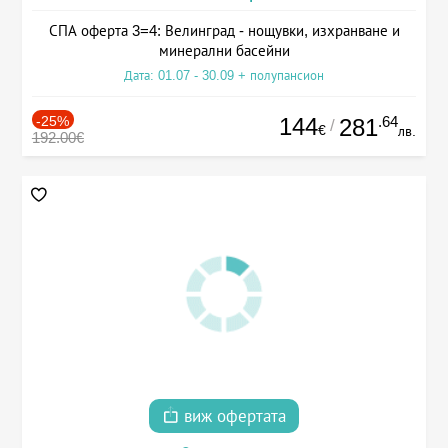
СПА оферта 3=4: Велинград - нощувки, изхранване и
минерални басейни
Дата: 01.07 - 30.09 + полупансион
-25%
144
.64
281
/
€
лв.
192.00€
виж офертата