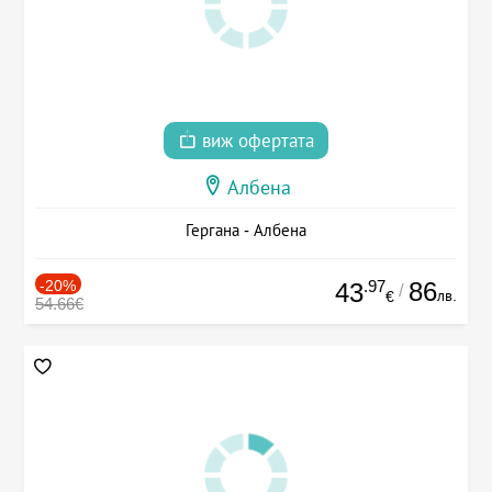
виж офертата
Албена
Гергана - Албена
-20%
.97
86
43
/
лв.
€
54.66€