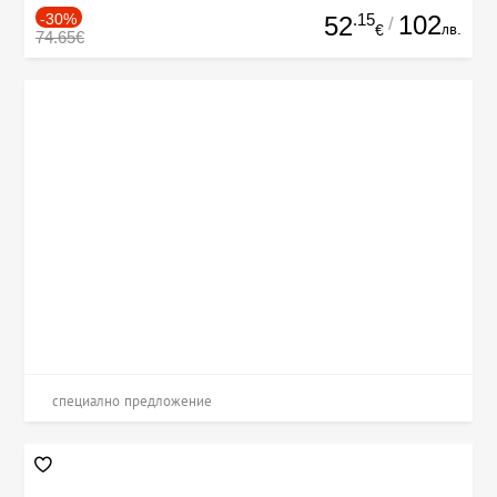
-30%
.15
102
52
/
лв.
€
74.65€
специално предложение