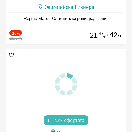
Олимпийска Ривиера
Regina Mare - Олимпийска ривиера, Гърция
-16%
.47
42
21
/
лв.
€
25.57€
виж офертата