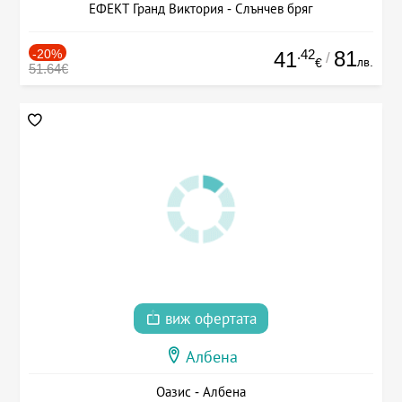
ЕФЕКТ Гранд Виктория - Слънчев бряг
-20%
.42
81
41
/
лв.
€
51.64€
виж офертата
Албена
Оазис - Албена