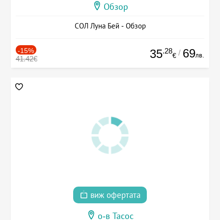
Обзор
СОЛ Луна Бей - Обзор
-15%
.28
69
35
/
лв.
€
41.42€
виж офертата
о-в Тасос