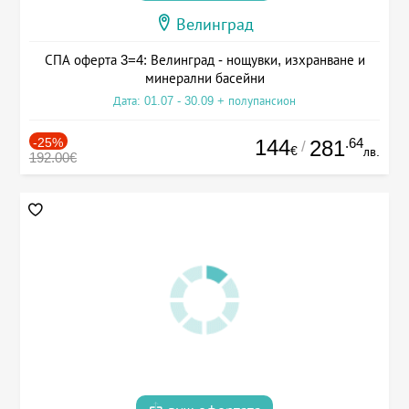
Велинград
СПА оферта 3=4: Велинград - нощувки, изхранване и
минерални басейни
Дата: 01.07 - 30.09 + полупансион
-25%
144
.64
281
/
€
лв.
192.00€