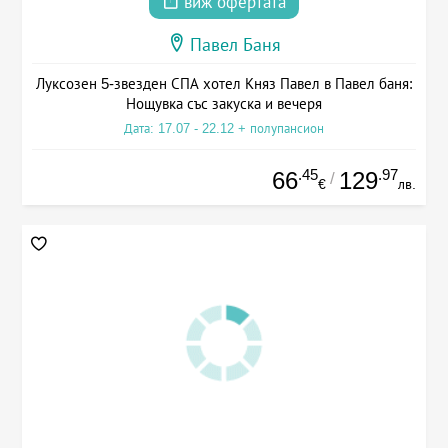
виж офертата
Павел Баня
Луксозен 5-звезден СПА хотел Княз Павел в Павел баня:
Нощувка със закуска и вечеря
Дата: 17.07 - 22.12 + полупансион
.45
.97
66
129
/
€
лв.