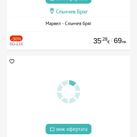
Слънчев Бряг
Марвел - Слънчев бряг
-30%
.28
69
35
/
лв.
€
50.11€
виж офертата