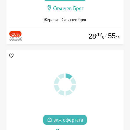
Слънчев Бряг
Жерави - Слънчев бряг
-20%
.12
55
28
/
лв.
€
35.28€
виж офертата