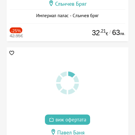
Слънчев Бряг
Империал палас - Слънчев бряг
-25%
.21
63
32
/
лв.
€
42.95€
виж офертата
Павел Баня