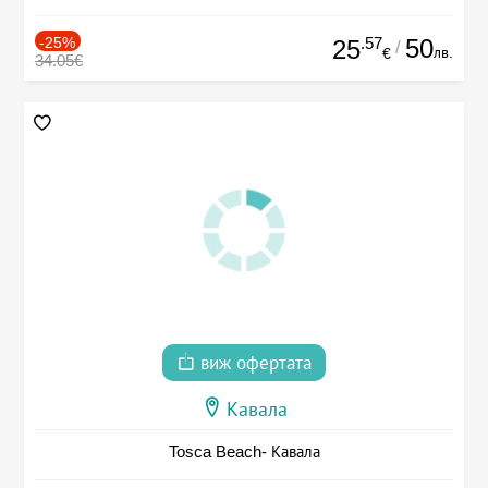
-25%
.57
50
25
/
лв.
€
34.05€
виж офертата
Кавала
Tosca Beach- Кавала