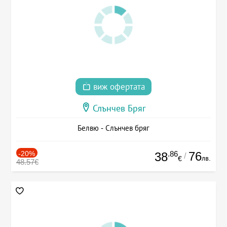
виж офертата
Слънчев Бряг
Белвю - Слънчев бряг
-20%
.86
76
38
/
лв.
€
48.57€