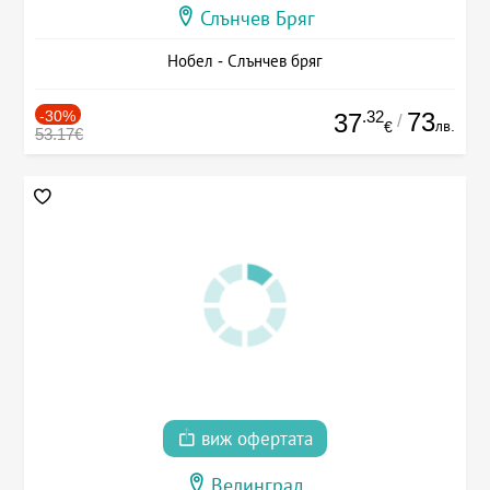
Слънчев Бряг
Нобел - Слънчев бряг
-30%
.32
73
37
/
лв.
€
53.17€
виж офертата
Велинград