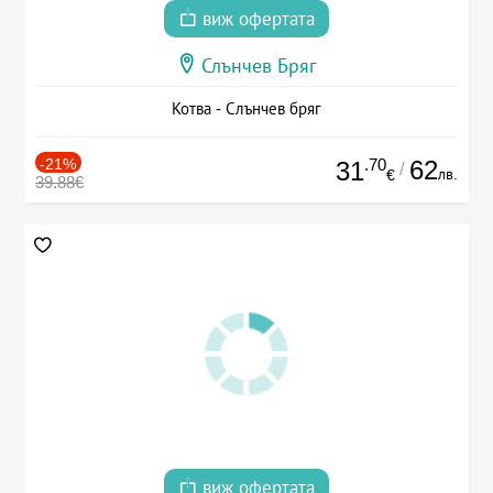
виж офертата
Слънчев Бряг
Котва - Слънчев бряг
-21%
.70
62
31
/
лв.
€
39.88€
виж офертата