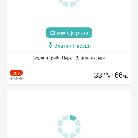
виж офертата
Златни Пясъци
Берлин Грийн Парк - Златни пясъци
-25%
.75
66
33
/
лв.
€
44.99€