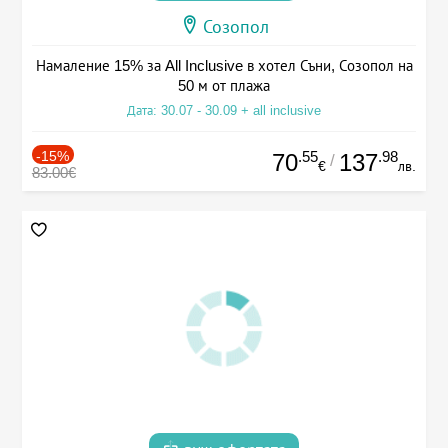
Созопол
Намаление 15% за All Inclusive в хотел Съни, Созопол на
50 м от плажа
Дата: 30.07 - 30.09 + all inclusive
-15%
.55
.98
70
137
/
€
лв.
83.00€