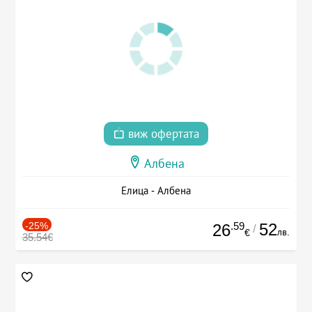
виж офертата
Албена
Елица - Албена
-25%
.59
52
26
/
лв.
€
35.54€