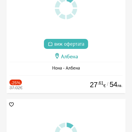
виж офертата
Албена
Нона - Албена
-25%
.61
54
27
/
лв.
€
37.02€