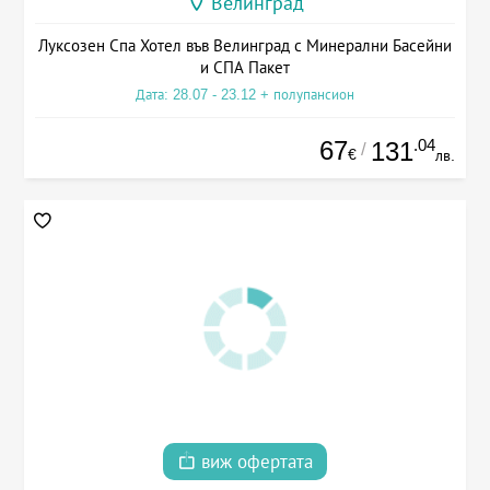
Велинград
Луксозен Спа Хотел във Велинград с Минерални Басейни
и СПА Пакет
Дата: 28.07 - 23.12 + полупансион
67
.04
131
/
€
лв.
виж офертата