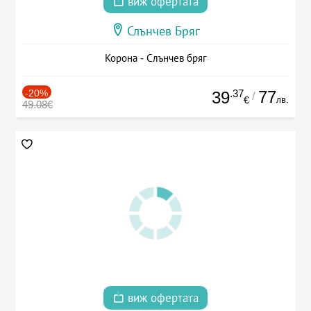
виж офертата
Слънчев Бряг
Корона - Слънчев бряг
-20%
.37
77
39
/
лв.
€
49.08€
виж офертата