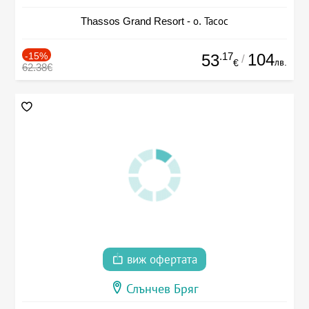
Thassos Grand Resort - о. Тасос
-15%
.17
104
53
/
лв.
€
62.38€
виж офертата
Слънчев Бряг