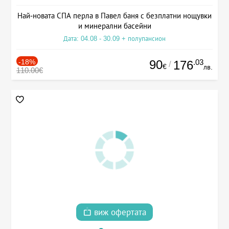
Най-новата СПА перла в Павел баня с безплатни нощувки
и минерални басейни
Дата: 04.08 - 30.09 + полупансион
-18%
90
.03
176
/
€
лв.
110.00€
виж офертата