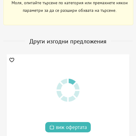
Моля, опитайте търсене по категория или премахнете някои
параметри за да се разшири обхвата на търсене.
Други изгодни предложения
виж офертата