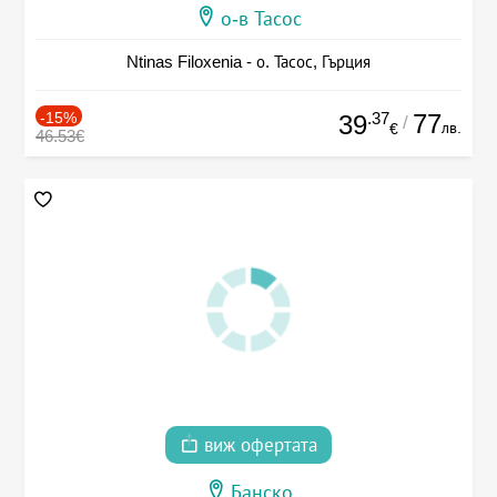
о-в Тасос
Ntinas Filoxenia - о. Тасос, Гърция
-15%
.37
77
39
/
лв.
€
46.53€
виж офертата
Банско