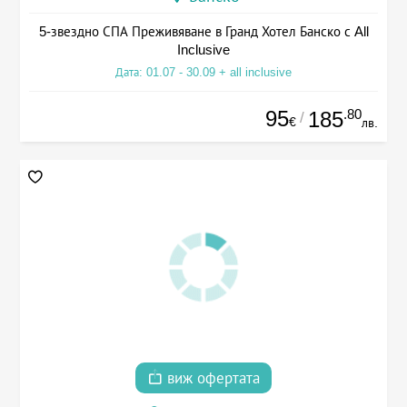
5-звездно СПА Преживяване в Гранд Хотел Банско с All
Inclusive
Дата: 01.07 - 30.09 + all inclusive
95
.80
185
/
€
лв.
виж офертата