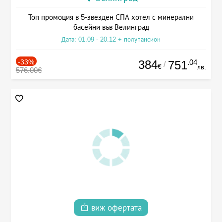
Топ промоция в 5-звезден СПА хотел с минерални
басейни във Велинград
Дата: 01.09 - 20.12 + полупансион
-33%
384
.04
751
/
€
лв.
576.00€
виж офертата