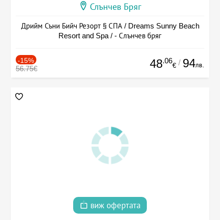
Слънчев Бряг
Дрийм Съни Бийч Резорт § СПА / Dreams Sunny Beach
Resort and Spa / - Слънчев бряг
-15%
.06
94
48
/
лв.
€
56.75€
виж офертата