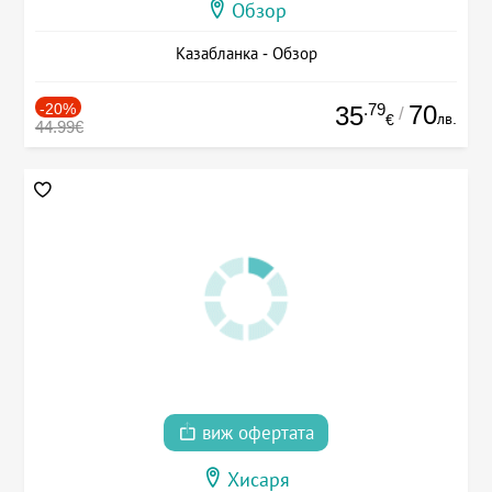
Обзор
Казабланка - Обзор
-20%
.79
70
35
/
лв.
€
44.99€
виж офертата
Хисаря