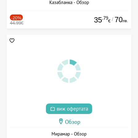
Казабланка - Обзор
-20%
.79
70
35
/
лв.
€
44.99€
виж офертата
Обзор
Мирамар - Обзор