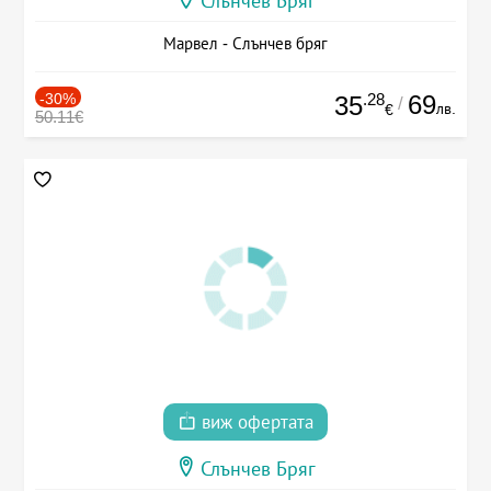
Слънчев Бряг
Марвел - Слънчев бряг
-30%
.28
69
35
/
лв.
€
50.11€
виж офертата
Слънчев Бряг