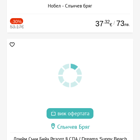
Нобел - Слънчев бряг
-30%
.32
73
37
/
лв.
€
53.17€
виж офертата
Слънчев Бряг
Дрийм Съни Бийч Резорт § СПА / Dreams Sunny Beach