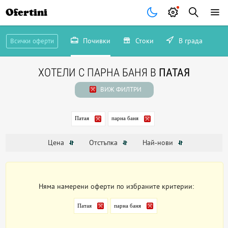
Ofertini
Почивки
Стоки
В града
Всички оферти
ХОТЕЛИ С ПАРНА БАНЯ В
ПАТАЯ
ВИЖ ФИЛТРИ
Патая
парна баня
Цена
Отстъпка
Най-нови
Няма намерени оферти по избраните критерии:
Патая
парна баня