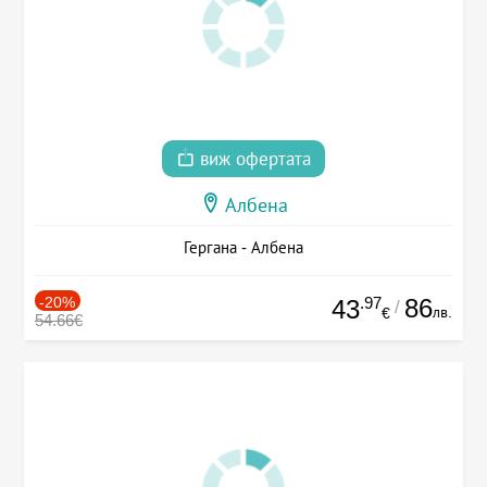
виж офертата
Албена
Гергана - Албена
-20%
.97
86
43
/
лв.
€
54.66€