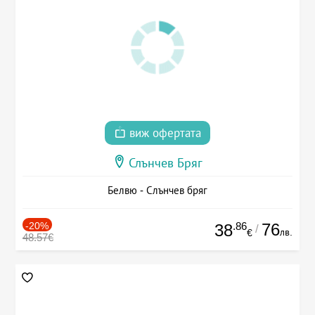
виж офертата
Слънчев Бряг
Белвю - Слънчев бряг
-20%
.86
76
38
/
лв.
€
48.57€