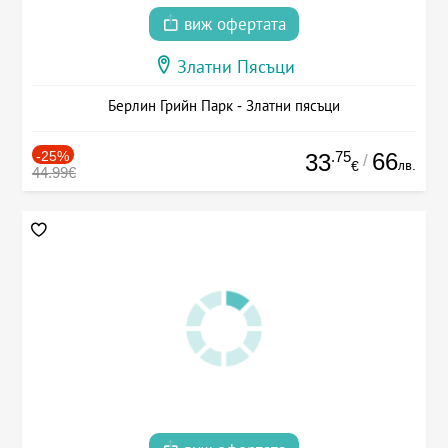
виж офертата
Златни Пясъци
Берлин Грийн Парк - Златни пясъци
-25%
.75
66
33
/
лв.
€
44.99€