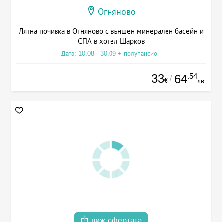
Огняново
Лятна почивка в Огняново с външен минерален басейн и
СПА в хотел Шарков
Дата: 10.08 - 30.09 + полупансион
33
.54
64
/
€
лв.
виж офертата