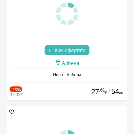
виж офертата
Албена
Нона - Албена
-25%
.61
54
27
/
лв.
€
37.02€