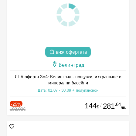
виж офертата
Велинград
СПА оферта 3=4: Велинград - нощувки, изхранване и
минерални басейни
Дата: 01.07 - 30.09 + полупансион
-25%
144
.64
281
/
€
лв.
192.00€