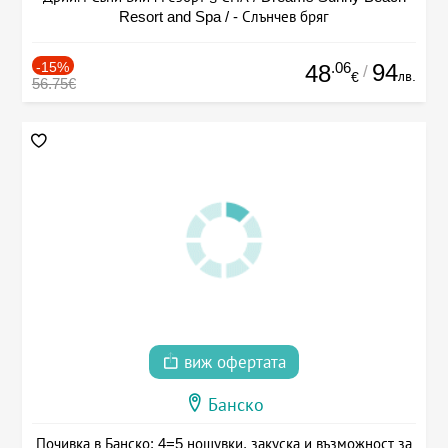
Resort and Spa / - Слънчев бряг
-15%
.06
94
48
/
лв.
€
56.75€
виж офертата
Банско
Почивка в Банско: 4=5 нощувки, закуска и възможност за