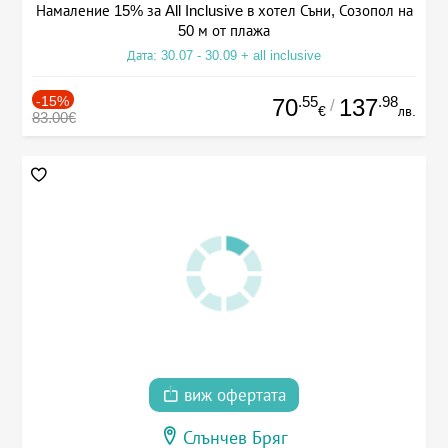
Намаление 15% за All Inclusive в хотел Съни, Созопол на
50 м от плажа
Дата: 30.07 - 30.09 + all inclusive
-15%
.55
.98
70
137
/
€
лв.
83.00€
виж офертата
Слънчев Бряг