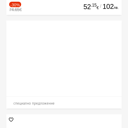
-30%
.15
102
52
/
лв.
€
74.65€
специално предложение