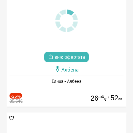
виж офертата
Албена
Елица - Албена
-25%
.59
52
26
/
лв.
€
35.54€