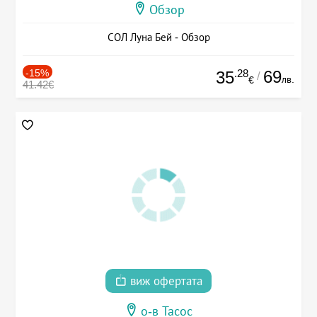
Обзор
СОЛ Луна Бей - Обзор
-15%
.28
69
35
/
лв.
€
41.42€
виж офертата
о-в Тасос