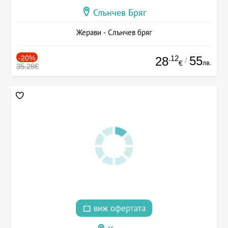
Слънчев Бряг
Жерави - Слънчев бряг
-20%
.12
55
28
/
лв.
€
35.28€
виж офертата