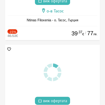
виж офертата
о-в Тасос
Ntinas Filoxenia - о. Тасос, Гърция
-15%
.37
77
39
/
лв.
€
46.53€
виж офертата