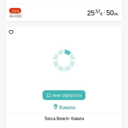
-25%
.57
50
25
/
лв.
€
34.05€
виж офертата
Кавала
Tosca Beach- Кавала