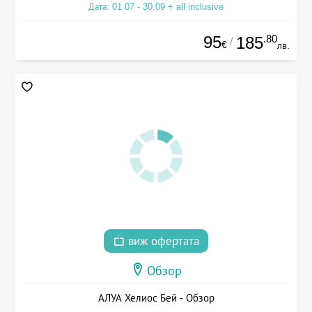
Дата: 01.07 - 30.09 + all inclusive
95
.80
185
/
€
лв.
виж офертата
Обзор
АЛУА Хелиос Бей - Обзор