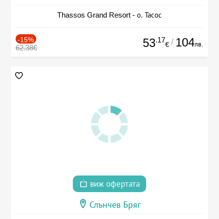
Thassos Grand Resort - о. Тасос
-15%
.17
104
53
/
лв.
€
62.38€
виж офертата
Слънчев Бряг