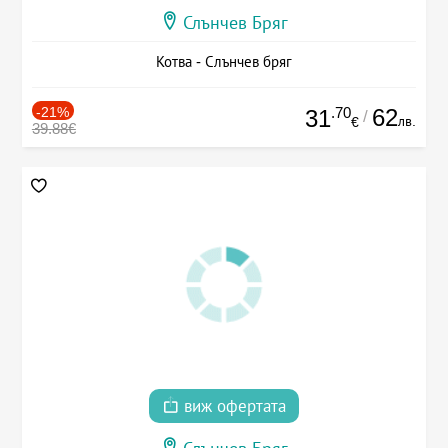
Слънчев Бряг
Котва - Слънчев бряг
-21%
.70
62
31
/
лв.
€
39.88€
виж офертата