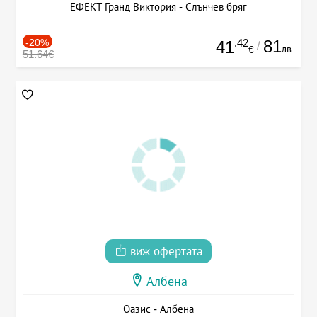
ЕФЕКТ Гранд Виктория - Слънчев бряг
-20%
.42
81
41
/
лв.
€
51.64€
виж офертата
Албена
Оазис - Албена