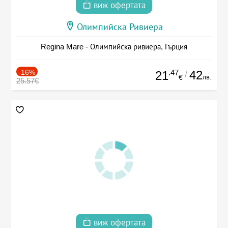
виж офертата
Олимпийска Ривиера
Regina Mare - Олимпийска ривиера, Гърция
-16%
.47
42
21
/
лв.
€
25.57€
виж офертата