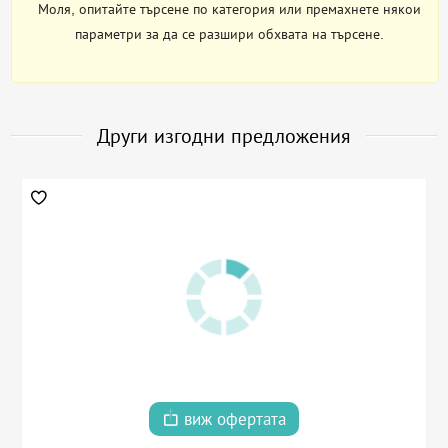
Моля, опитайте търсене по категория или премахнете някои
параметри за да се разшири обхвата на търсене.
Други изгодни предложения
виж офертата