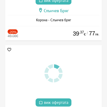
виж офертата
Слънчев Бряг
Корона - Слънчев бряг
-20%
.37
77
39
/
лв.
€
49.08€
виж офертата