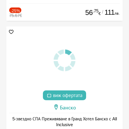
-25%
.75
111
56
/
лв.
€
75.67€
виж офертата
Банско
5-звездно СПА Преживяване в Гранд Хотел Банско с All
Inclusive