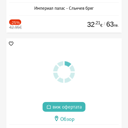
Империал палас - Слънчев бряг
-25%
.21
63
32
/
лв.
€
42.95€
виж офертата
Обзор