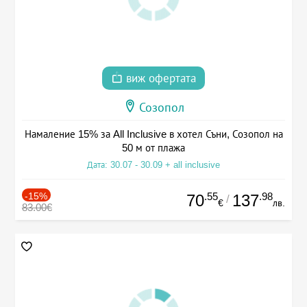
виж офертата
Созопол
Намаление 15% за All Inclusive в хотел Съни, Созопол на
50 м от плажа
Дата: 30.07 - 30.09 + all inclusive
-15%
.55
.98
70
137
/
€
лв.
83.00€