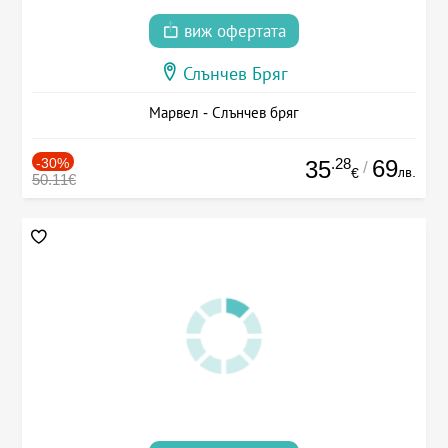
виж офертата
Слънчев Бряг
Марвел - Слънчев бряг
-30%
.28
69
35
/
лв.
€
50.11€