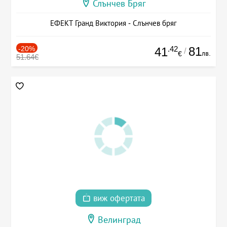
Слънчев Бряг
ЕФЕКТ Гранд Виктория - Слънчев бряг
-20%
.42
81
41
/
лв.
€
51.64€
виж офертата
Велинград