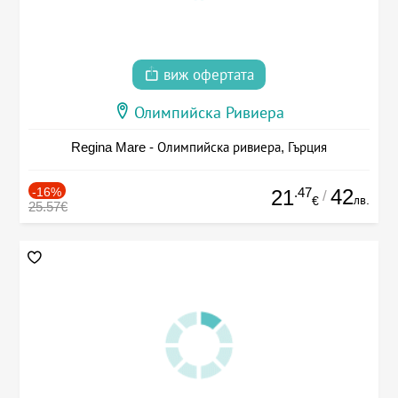
виж офертата
Олимпийска Ривиера
Regina Mare - Олимпийска ривиера, Гърция
-16%
.47
42
21
/
лв.
€
25.57€