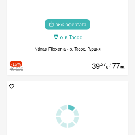
виж офертата
о-в Тасос
Ntinas Filoxenia - о. Тасос, Гърция
-15%
.37
77
39
/
лв.
€
46.53€