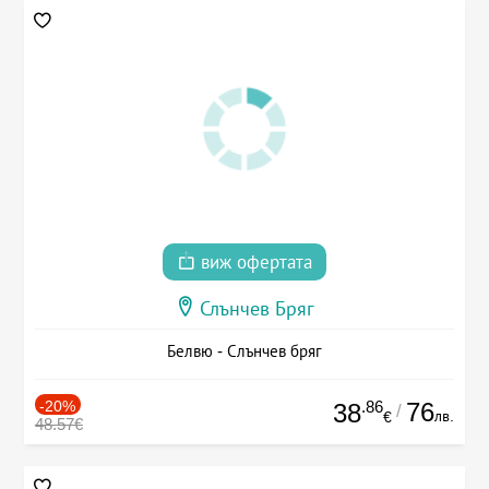
виж офертата
Слънчев Бряг
Белвю - Слънчев бряг
-20%
.86
76
38
/
лв.
€
48.57€