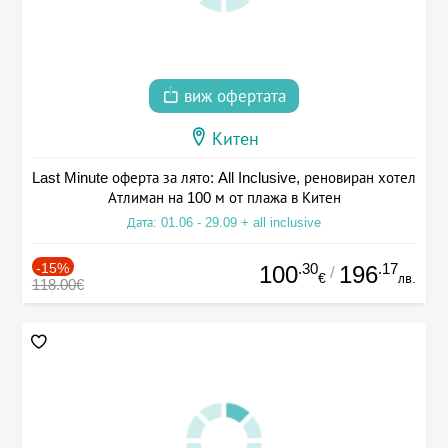
виж офертата
Китен
Last Minute оферта за лято: All Inclusive, реновиран хотел
Атлиман на 100 м от плажа в Китен
Дата: 01.06 - 29.09 + all inclusive
-15%
.30
.17
100
196
/
€
лв.
118.00€