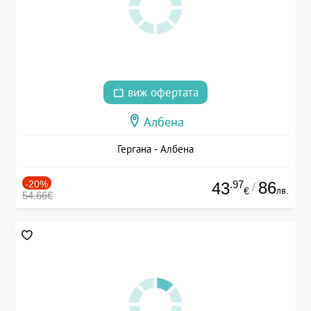
виж офертата
Албена
Гергана - Албена
-20%
.97
86
43
/
лв.
€
54.66€