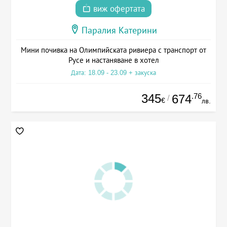
виж офертата
Паралия Катерини
Мини почивка на Олимпийската ривиера с транспорт от
Русе и настаняване в хотел
Дата: 18.09 - 23.09 + закуска
345
.76
674
/
€
лв.