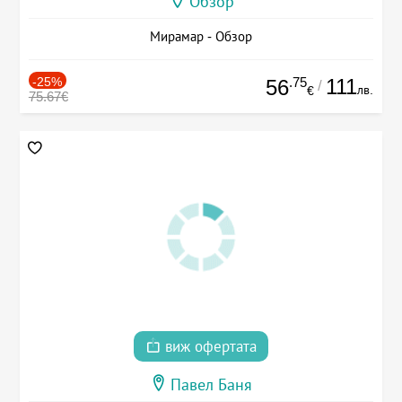
Обзор
Мирамар - Обзор
-25%
.75
111
56
/
лв.
€
75.67€
виж офертата
Павел Баня