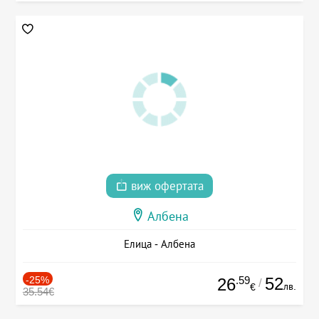
виж офертата
Албена
Елица - Албена
-25%
.59
52
26
/
лв.
€
35.54€