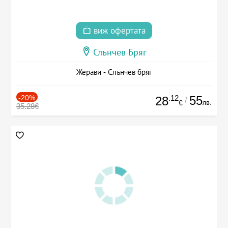
виж офертата
Слънчев Бряг
Жерави - Слънчев бряг
-20%
.12
55
28
/
лв.
€
35.28€