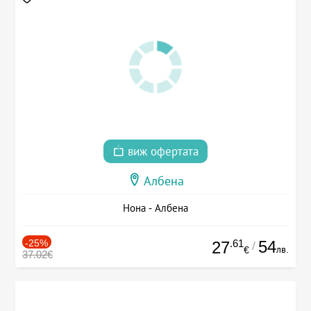
виж офертата
Албена
Нона - Албена
-25%
.61
54
27
/
лв.
€
37.02€