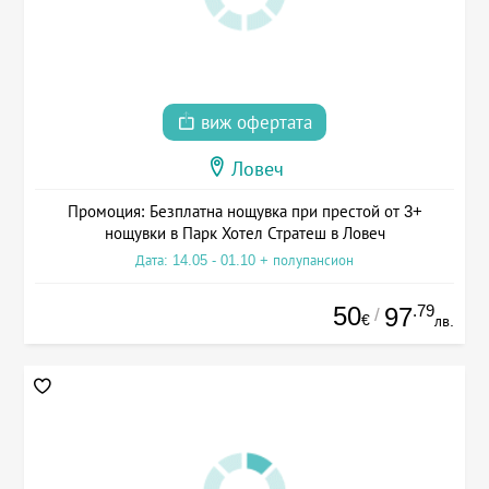
виж офертата
Ловеч
Промоция: Безплатна нощувка при престой от 3+
нощувки в Парк Хотел Стратеш в Ловеч
Дата: 14.05 - 01.10 + полупансион
50
.79
97
/
€
лв.