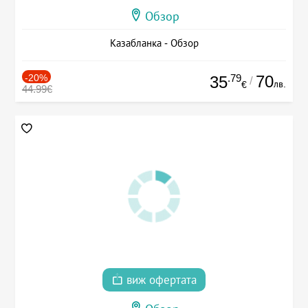
Обзор
Казабланка - Обзор
-20%
.79
70
35
/
лв.
€
44.99€
виж офертата