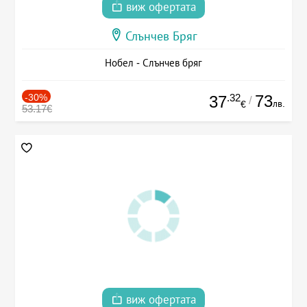
виж офертата
Слънчев Бряг
Нобел - Слънчев бряг
-30%
.32
73
37
/
лв.
€
53.17€
виж офертата