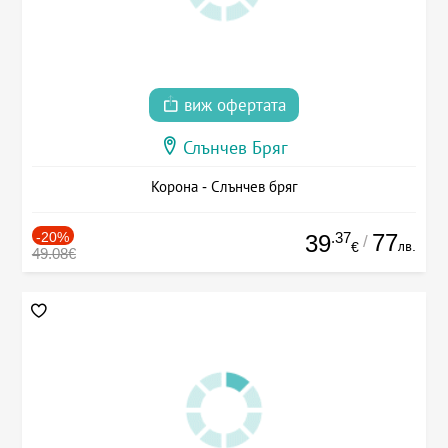
виж офертата
Слънчев Бряг
Корона - Слънчев бряг
-20%
.37
77
39
/
лв.
€
49.08€