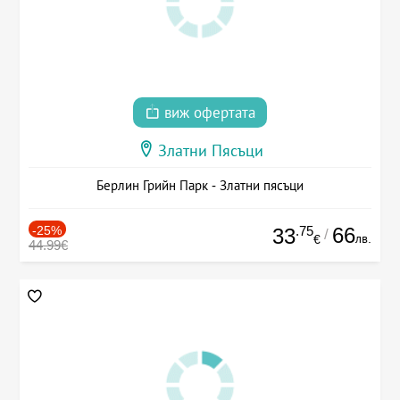
виж офертата
Златни Пясъци
Берлин Грийн Парк - Златни пясъци
-25%
.75
66
33
/
лв.
€
44.99€