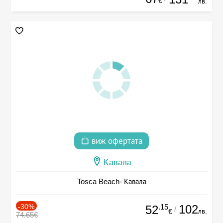
€
лв.
виж офертата
Кавала
Tosca Beach- Кавала
-30%
.15
102
52
/
лв.
€
74.65€