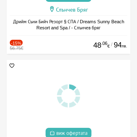
Слънчев Бряг
Дрийм Съни Бийч Резорт § СПА / Dreams Sunny Beach
Resort and Spa / - Слънчев бряг
-15%
.06
94
48
/
лв.
€
56.75€
виж офертата