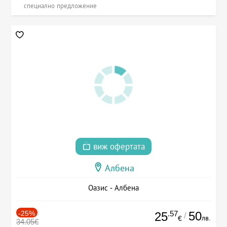
специално предложение
виж офертата
Албена
Оазис - Албена
-25%
.57
50
25
/
лв.
€
34.05€