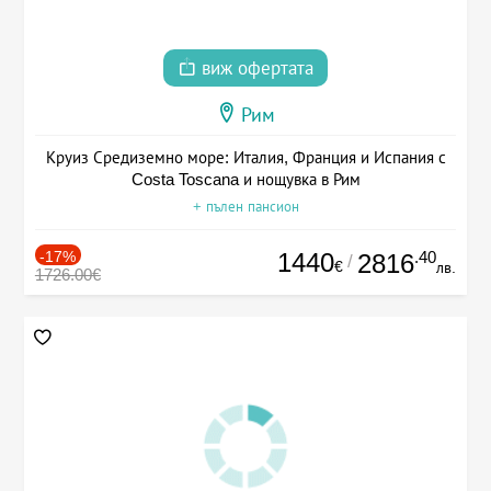
виж офертата
Рим
Круиз Средиземно море: Италия, Франция и Испания с
Costa Toscana и нощувка в Рим
+ пълен пансион
-17%
1440
.40
2816
/
€
лв.
1726.00€