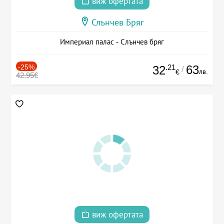
виж офертата
Слънчев Бряг
Империал палас - Слънчев бряг
-25%
.21
63
32
/
лв.
€
42.95€
виж офертата