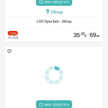
виж офертата
Обзор
СОЛ Луна Бей - Обзор
-15%
.28
69
35
/
лв.
€
41.42€
виж офертата