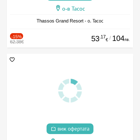
о-в Тасос
Thassos Grand Resort - о. Тасос
-15%
.17
104
53
/
лв.
€
62.38€
виж офертата