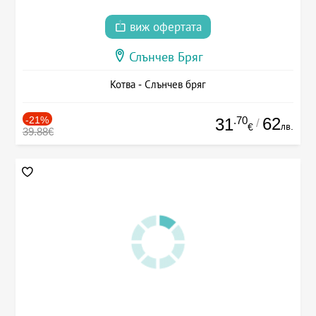
виж офертата
Слънчев Бряг
Котва - Слънчев бряг
-21%
.70
62
31
/
лв.
€
39.88€