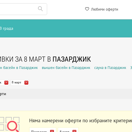
Любими оферти
В града
ВКИ ЗА 8 МАРТ В
ПАЗАРДЖИК
н басейн в Пазарджик
външен басейн в Пазарджик
сауна в Пазарджик
к
8 март
рти
Няма намерени оферти по избраните критери
Пазарджик
8 март