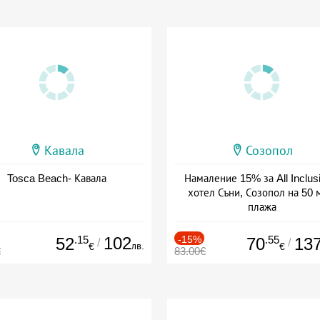
Кавала
Созопол
Tosca Beach- Кавала
Намаление 15% за All Inclus
хотел Съни, Созопол на 50 
плажа
Дата: 30.07 - 30.09 + all inclus
.15
102
-15%
.55
52
70
13
/
/
лв.
€
€
€
83.00€