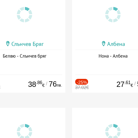
Слънчев Бряг
Албена
Белвю - Слънчев бряг
Нона - Албена
.86
76
-25%
.61
38
27
/
/
лв.
€
€
€
37.02€