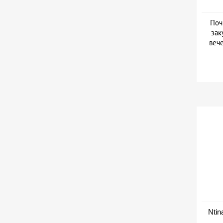
Поч
зак
веч
Дат
Ntin