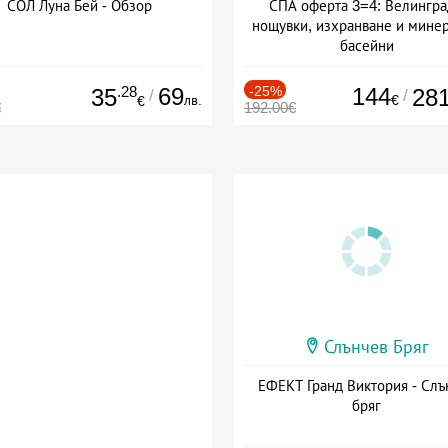
СОЛ Луна Бей - Обзор
СПА оферта 3=4: Велингра
нощувки, изхранване и мине
басейни
Дата: 01.07 - 30.09 + полупан
.28
69
-25%
144
35
28
/
/
лв.
€
€
€
192.00€
Слънчев Бряг
ЕФЕКТ Гранд Виктория - Слъ
бряг