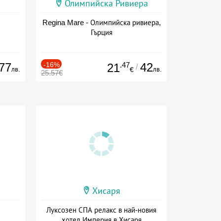
Олимпийска Ривиера
Regina Mare - Олимпийска ривиера,
Гърция
77
-16%
.47
42
21
/
лв.
лв.
€
25.57€
Хисаря
Луксозен СПА релакс в най-новия
хотел Империя в Хисаря