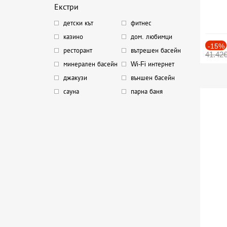
Екстри
детски кът
фитнес
казино
дом. любимци
-15%
ресторант
вътрешен басейн
41.42
минерален басейн
Wi-Fi интернет
джакузи
външен басейн
сауна
парна баня