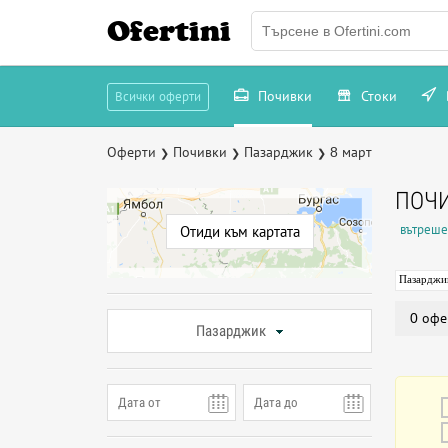
Ofertini
Почивки
Стоки
Всички оферти
Оферти
Почивки
Пазарджик
8 март
❯
❯
❯
ПОЧИ
вътреше
Отиди към картата
Пазарджи
0 офе
Пазарджик