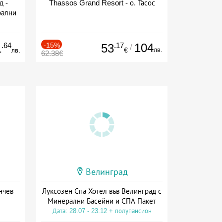
д -
Thassos Grand Resort - о. Тасос
рални
сион
.64
-15%
.17
104
1
53
/
лв.
лв.
€
62.38€
Велинград
нчев
Луксозен Спа Хотел във Велинград с
Минерални Басейни и СПА Пакет
Дата: 28.07 - 23.12 + полупансион