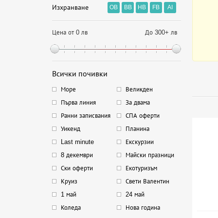
Изхранване
OB
BB
HB
FB
AI
Цена от 0 лв
До 300+ лв
Всички почивки
Море
Великден
Първа линия
За двама
Ранни записвания
СПА оферти
Уикенд
Планина
Last minute
Екскурзии
8 декември
Майски празници
Ски оферти
Екотуризъм
Круиз
Свети Валентин
1 май
24 май
Коледа
Нова година