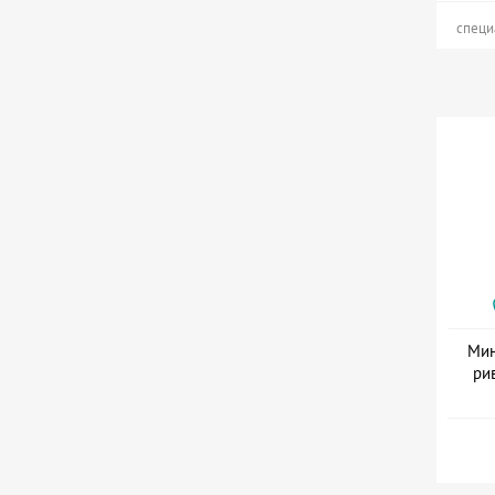
специ
Мин
ри