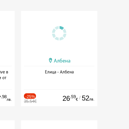
Албена
ive в
Елица - Албена
м от
ive
.98
-25%
.59
52
7
26
/
лв.
лв.
€
35.54€