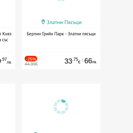
Златни Пясъци
л Княз
Берлин Грийн Парк - Златни пясъци
 със
сион
.97
-25%
.75
66
9
33
/
лв.
лв.
€
44.99€