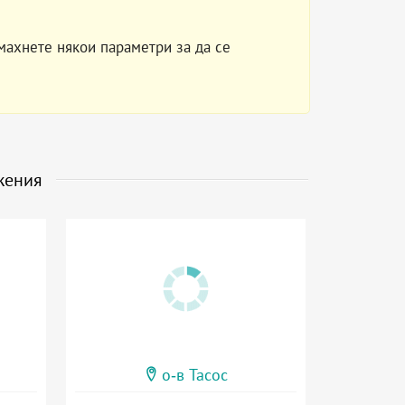
махнете някои параметри за да се
жения
о-в Тасос