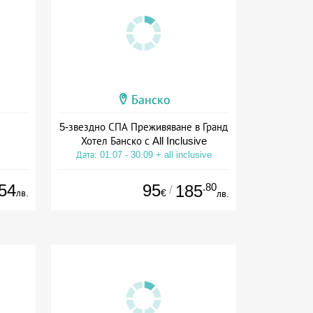
Банско
5-звездно СПА Преживяване в Гранд
Хотел Банско с All Inclusive
Дата: 01.07 - 30.09 + all inclusive
54
95
.80
185
/
лв.
€
лв.