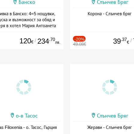
Банско
Слънчев Бряг
ивка в Банско: 4=5 нощувки,
Корона - Слънчев бряг
уска и възможност за обяд и
еря в хотел Мария Антоанета
а: 16.07 - 07.09 + полупансион
120
.70
-20%
.37
234
39
/
/
€
лв.
€
49.08€
о-в Тасос
Слънчев Бряг
as Filoxenia - о. Тасос, Гърция
Жерави - Слънчев бряг