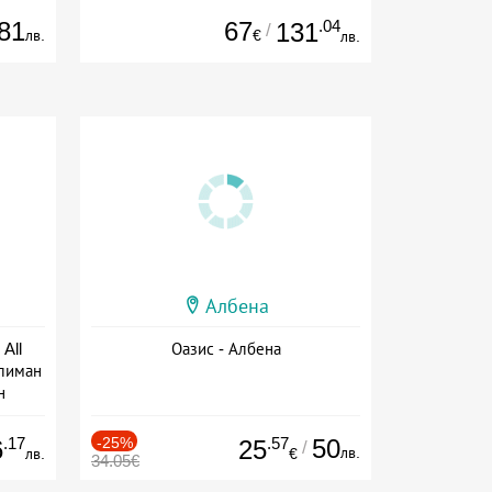
81
67
.04
131
/
лв.
€
лв.
Албена
All
Оазис - Албена
тлиман
н
ive
.17
-25%
.57
50
6
25
/
лв.
лв.
€
34.05€