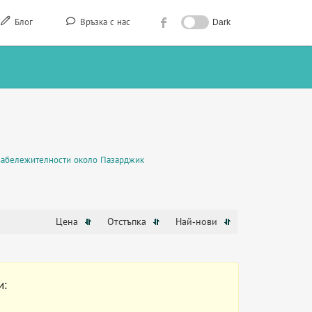
Блог
Връзка с нас
Dark
Забележителности около Пазарджик
Цена
Отстъпка
Най-нови
и: