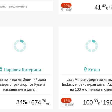
-20%
.42
41
/
ално предложение
€
51.64€
Паралия Катерини
Китен
и почивка на Олимпийската
Last Minute оферта за лято: 
виера с транспорт от Русе и
Inclusive, реновиран хотел А
настаняване в хотел
на 100 м от плажа в Ките
Дата: 18.09 - 23.09 + закуска
Дата: 01.06 - 29.09 + all inclus
345
.76
-15%
.30
674
100
19
/
/
€
лв.
€
118.00€