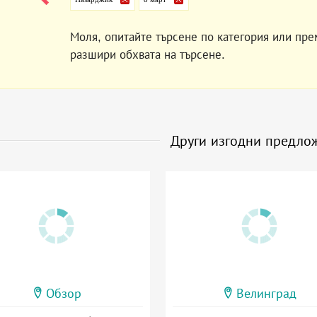
Моля, опитайте търсене по категория или пре
разшири обхвата на търсене.
Други изгодни предло
Обзор
Велинград