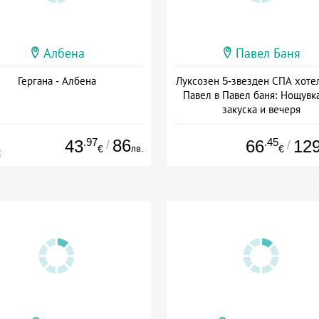
Албена
Павел Баня
Гергана - Албена
Луксозен 5-звезден СПА хоте
Павел в Павел баня: Нощувка
закуска и вечеря
Дата: 17.07 - 22.12 + полупан
.97
86
.45
43
66
12
/
/
лв.
€
€
€