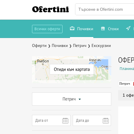
Ofertini
Почивки
Стоки
Всички оферти
Оферти
Почивки
Петрич
Екскурзии
❯
❯
❯
ОФЕР
Планина
Отиди към картата
Петрич
1 офе
Петрич