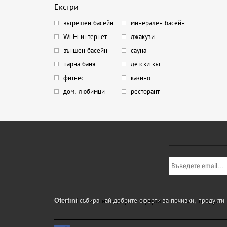
Екстри
вътрешен басейн
минерален басейн
Wi-Fi интернет
джакузи
външен басейн
сауна
парна баня
детски кът
фитнес
казино
дом. любимци
ресторант
Ofertini
събира най-добрите оферти за почивки, продукти и