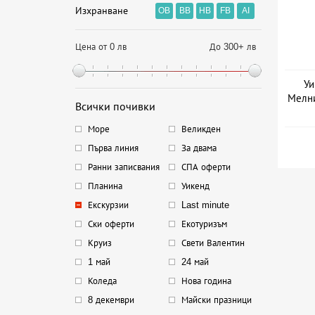
Изхранване
OB
BB
HB
FB
AI
Цена от 0 лв
До 300+ лв
Уи
Мелни
Всички почивки
Море
Великден
Първа линия
За двама
Ранни записвания
СПА оферти
Планина
Уикенд
Екскурзии
Last minute
Ски оферти
Екотуризъм
Круиз
Свети Валентин
1 май
24 май
Коледа
Нова година
8 декември
Майски празници