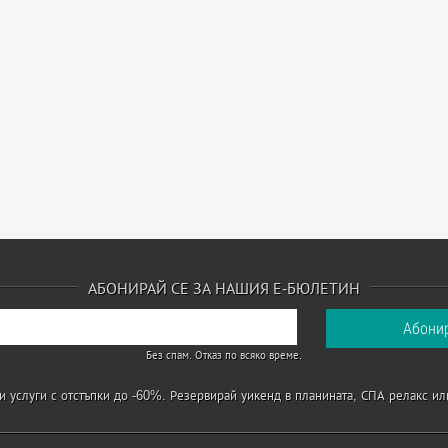
АБОНИРАЙ СЕ ЗА НАШИЯ Е-БЮЛЕТИН
Без спам. Отказ по всяко време.
 услуги с отстъпки до -60%. Резервирай уикенд в планината, СПА релакс ил