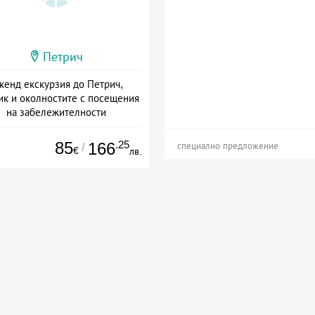
Петрич
кенд екскурзия до Петрич,
к и околностите с посещения
на забележителности
Дата: 22.08 - 23.08 + закуска
85
.25
166
/
специално предложение
€
лв.