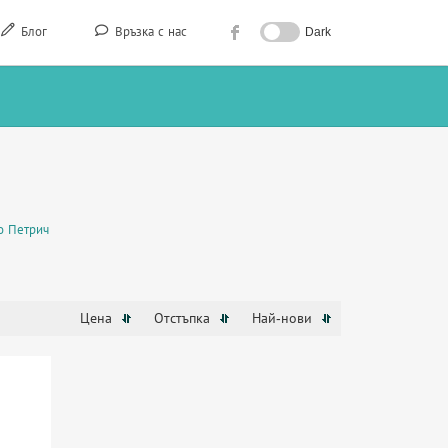
Блог
Връзка с нас
Dark
о Петрич
Цена
Отстъпка
Най-нови