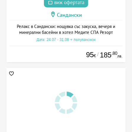
виж офертата
Сандански
Релакс в Сандански: нощувка със закуска, вечеря и
минерални басейни в хотел Медите СПА Резорт
Дата: 24.07 - 31.08 + полупансион
95
.80
185
/
€
лв.