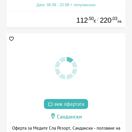
Дата: 04.09 - 23.09 + полупансион
.50
.03
112
220
/
€
лв.
виж офертата
Сандански
Оферта за Медите Спа Резорт, Сандански - ползване на