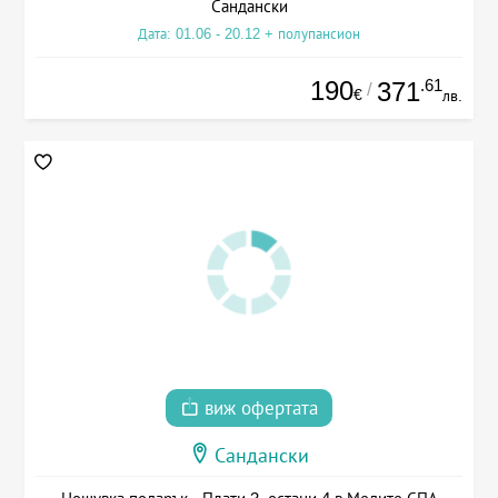
Сандански
Дата: 01.06 - 20.12 + полупансион
190
.61
371
/
€
лв.
виж офертата
Сандански