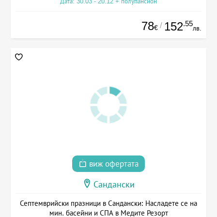
Дата: 30.03 - 20.12 + полупансион
78
.55
152
/
€
лв.
виж офертата
Сандански
Септемврийски празници в Сандански: Насладете се на
мин. басейни и СПА в Медите Резорт