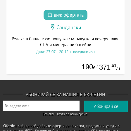
виж офертата
Сандански
Релакс в Сандански: нощувка със закуска и вечеря плюс
СПА и минерални басейни
Дата: 27.07 - 20.12 + полупансион
190
.61
371
/
€
лв.
АБОНИРАЙ СЕ ЗА НАШИЯ Е-БЮЛЕТИН
Без спам. Отказ по всяко време.
Ofertini
събира най-добрите оферти за почивки, продукти и услуги с
отстъпки до -60%. Резервирай уикенд в планината, СПА релакс или