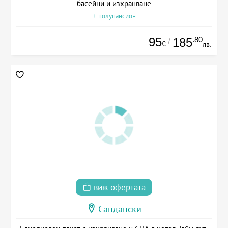
басейни и изхранване
+ полупансион
95
.80
185
/
€
лв.
виж офертата
Сандански