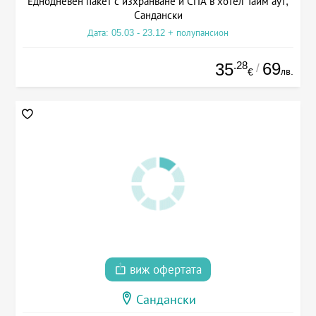
Еднодневен пакет с изхранване и СПА в хотел Тайм аут,
Сандански
Дата: 05.03 - 23.12 + полупансион
.28
69
35
/
лв.
€
виж офертата
Сандански