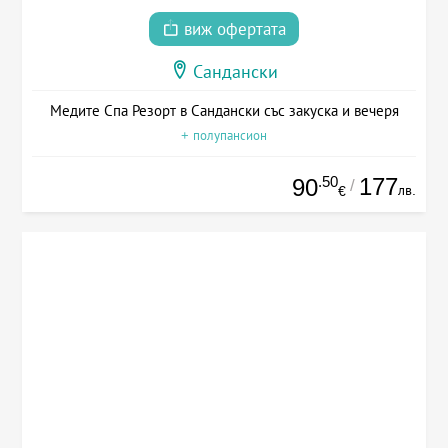
виж офертата
Сандански
Медите Спа Резорт в Сандански със закуска и вечеря
+ полупансион
.50
177
90
/
лв.
€