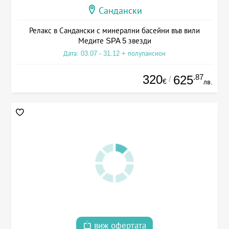
Сандански
Релакс в Сандански с минерални басейни във вили
Медите SPA 5 звезди
Дата: 03.07 - 31.12 + полупансион
320
.87
625
/
€
лв.
виж офертата