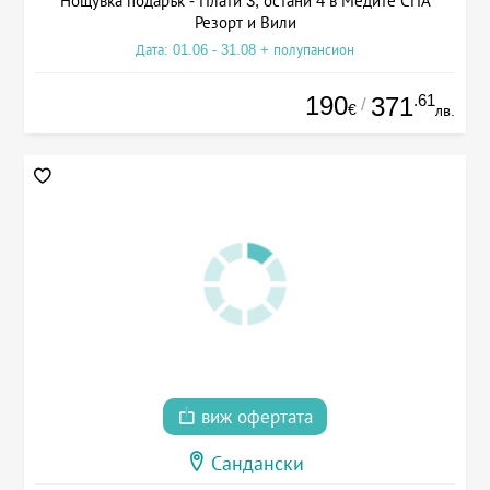
Нощувка подарък - Плати 3, остани 4 в Медите СПА
Резорт и Вили
Дата: 01.06 - 31.08 + полупансион
190
.61
371
/
€
лв.
виж офертата
Сандански