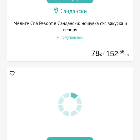
Сандански
Медите Спа Резорт в Сандански: нощувка със закуска и
вечеря
+ полупансион
78
.56
152
/
€
лв.