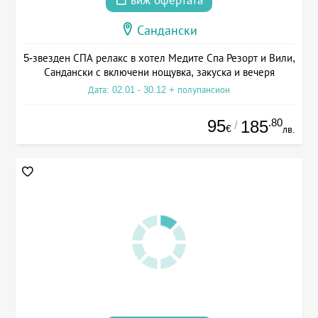
виж офертата
Сандански
5-звезден СПА релакс в хотел Медите Спа Резорт и Вили,
Сандански с включени нощувка, закуска и вечеря
Дата: 02.01 - 30.12 + полупансион
95
.80
185
/
€
лв.