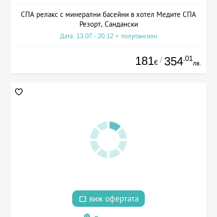
СПА релакс с минерални басейни в хотел Медите СПА
Резорт, Сандански
Дата: 13.07 - 20.12 + полупансион
181
.01
354
/
€
лв.
виж офертата