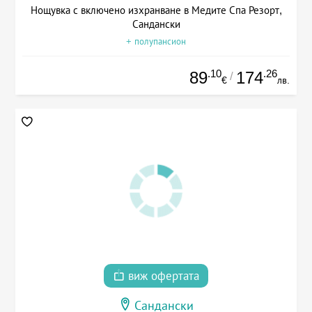
Нощувка с включено изхранване в Медите Спа Резорт,
Сандански
+ полупансион
.10
.26
89
174
/
€
лв.
виж офертата
Сандански