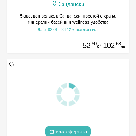
Сандански
5-звезден релакс в Сандански: престой с храна,
минерални басейни и wellness удобства
Дата: 02.01 - 23.12 + полупансион
.50
.68
52
102
/
€
лв.
виж офертата