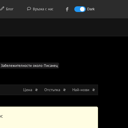
Блог
Връзка с нас
Dark
Забележителности около Писанец
Цена
Отстъпка
Най-нови
и: