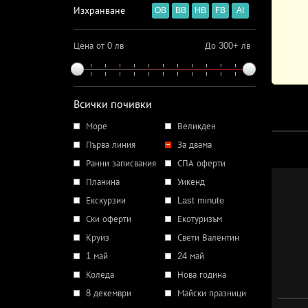
Изхранване
OB
BB
HB
FB
AI
Цена от 0 лв
До 300+ лв
Всички почивки
Море
Великден
Първа линия
За двама
Ранни записвания
СПА оферти
Планина
Уикенд
Екскурзии
Last minute
Ски оферти
Екотуризъм
Круиз
Свети Валентин
1 май
24 май
Коледа
Нова година
8 декември
Майски празници