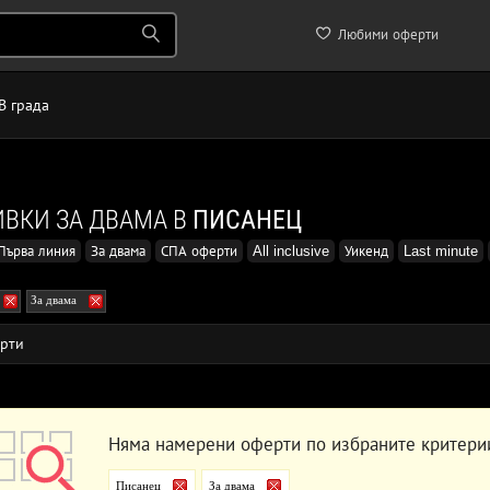
Любими оферти
В града
ВКИ ЗА ДВАМА В
ПИСАНЕЦ
Първа линия
За двама
СПА оферти
All inclusive
Уикенд
Last minute
За двама
рти
Няма намерени оферти по избраните критери
Писанец
За двама