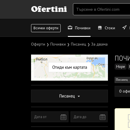
Ofertini
Почивки
Стоки
Всички оферти
Оферти
Почивки
Писанец
За двама
❯
❯
❯
ПОЧИ
Море
Отиди към картата
Писанец
0 офе
Писанец