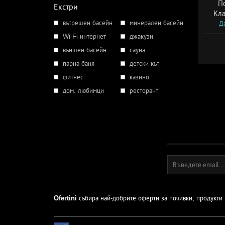
По
Екстри
Кла
вътрешен басейн
минерален басейн
Да
Wi-Fi интернет
джакузи
външен басейн
сауна
парна баня
детски кът
фитнес
казино
дом. любимци
ресторант
Ofertini
събира най-добрите оферти за почивки, продукти и