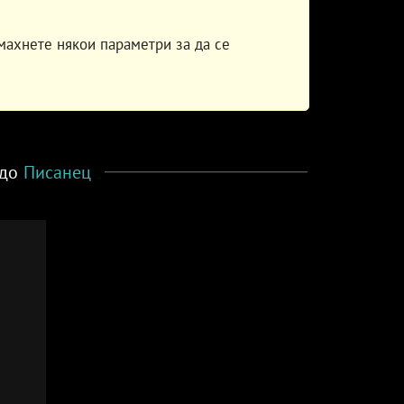
махнете някои параметри за да се
 до
Писанец