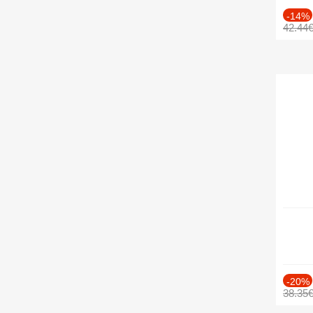
-14%
42.44
-20%
38.35