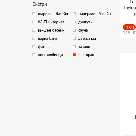
Las
Екстри
Inclu
н
вътрешен басейн
минерален басейн
Дат
Wi-Fi интернет
джакузи
-15%
външен басейн
сауна
118.0
парна баня
детски кът
фитнес
казино
дом. любимци
ресторант