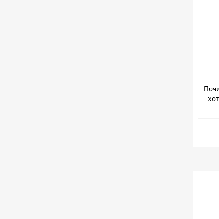
Почи
хот
Дат