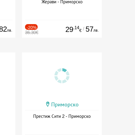
Жерави - Приморско
82
-20%
.14
57
29
/
лв.
лв.
€
36.30€
Приморско
Престиж Сити 2 - Приморско