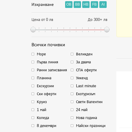
Изхранване
OB
BB
HB
FB
AI
Цена от 0 лв
До 300+ лв
Всички почивки
Море
Великден
Първа линия
За двама
Ранни записвания
СПА оферти
Планина
Уикенд
Екскурзии
Last minute
Ски оферти
Екотуризъм
Круиз
Свети Валентин
1 май
24 май
Коледа
Нова година
8 декември
Майски празници