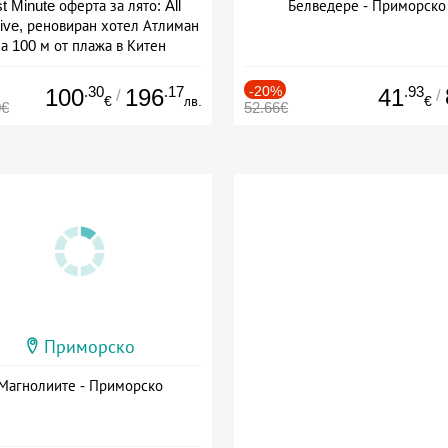
t Minute оферта за лято: All
Белведере - Приморско
sive, реновиран хотел Атлиман
а 100 м от плажа в Китен
а: 01.06 - 29.09 + all inclusive
.30
.17
-20%
.93
100
196
41
/
/
€
лв.
€
0€
52.66€
Приморско
Магнолиите - Приморско