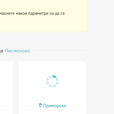
махнете някои параметри за да се
до
Писменово
Приморско