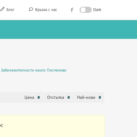
Блог
Връзка с нас
Dark
Забележителности около Писменово
Цена
Отстъпка
Най-нови
и: