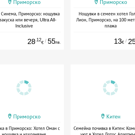
Приморско
Приморско
 Синема, Приморско: нощувка
Нощувки в семеен хотел Го
закуска или вечеря, Ultra All-
Лион, Приморско, на 100 мет
Inclusive
плажа
а: 01.06 - 30.09 + all inclusive
Дата: 01.06 - 24.09 + без хра
.12
55
13
28
2
/
/
лв.
€
€
Приморско
Китен
ка в Приморско: Хотел Оман с
Семейна почивка в Китен: Ком
нощувка и изхранване
уют в Хотел Лотос Апартмъ