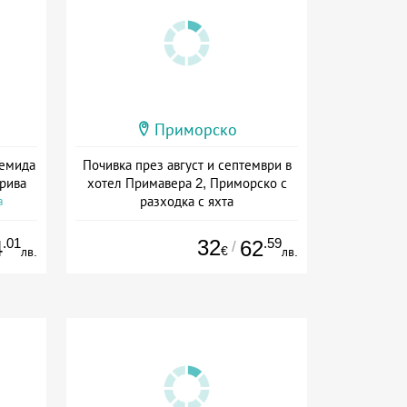
Приморско
Темида
Почивка през август и септември в
крива
хотел Примавера 2, Приморско с
разходка с яхта
а
Дата: 26.08 - 11.09 + полупансион
.01
32
.59
4
62
/
€
лв.
лв.