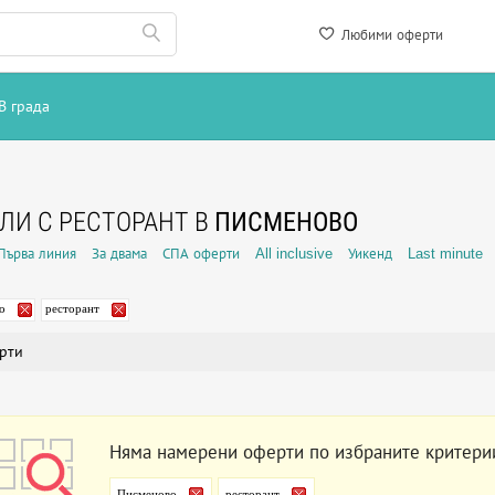
Любими оферти
В града
ЛИ С РЕСТОРАНТ В
ПИСМЕНОВО
Първа линия
За двама
СПА оферти
All inclusive
Уикенд
Last minute
о
ресторант
рти
Няма намерени оферти по избраните критери
Писменово
ресторант