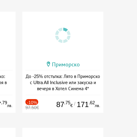
Приморско
ко:
До -25% отстъпка: Лято в Приморско
ря в
с Ultra All Inclusive или закуска и
вечеря в Хотел Синема 4*
сион
Дата: 20.05 - 30.09 + all inclusive
.79
-10%
.75
.62
7
87
171
/
лв.
€
лв.
97.50€