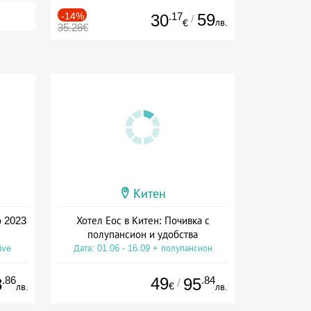
-14%
.17
59
30
/
лв.
€
35.28€
Китен
о 2023
Хотел Еос в Китен: Почивка с
полупансион и удобства
ive
Дата: 01.06 - 16.09 + полупансион
.86
49
.84
8
95
/
€
лв.
лв.