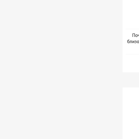
Поч
близо
Дата