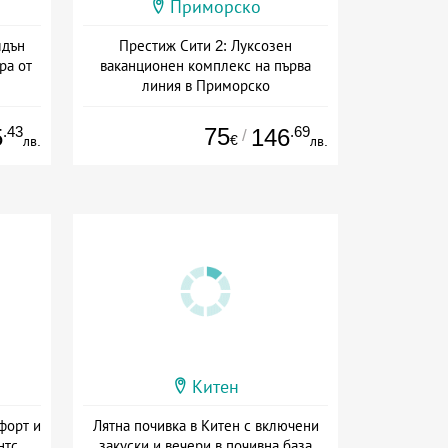
Приморско
лдън
Престиж Сити 2: Луксозен
ра от
ваканционен комплекс на първа
линия в Приморско
на
Дата: 03.07 - 30.09 + полупансион
.43
75
.69
5
146
/
€
лв.
лв.
Китен
форт и
Лятна почивка в Китен с включени
нтс
закуски и вечери в почивна база