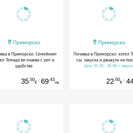
Приморско
Приморско
вка в Приморско: Семейният
Почивка в Приморско: хотел 
ел Темида ви очаква с уют и
със закуска и джакузи на по
удобства
Дата: 01.06 - 30.09 + закуск
а: 23.06 - 30.09 + полупансион
.50
.43
.50
35
69
22
4
/
/
€
лв.
€