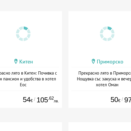
Китен
Приморско
асно лято в Китен: Почивка с
Прекрасно лято в Приморс
н пансион и удобства в хотел
Нощувка със закуска и вече
Еос
хотел Оман
: 01.06 - 16.09 + пълен пансион
Дата: 17.06 - 15.09 + полупан
54
.62
50
105
9
/
/
€
€
лв.