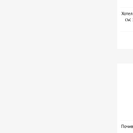
Хотел
със 
Дат
Почив