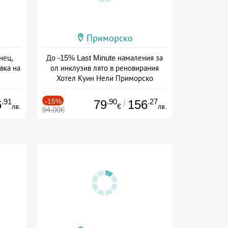
Приморско
нец,
До -15% Last Minute намаления за
вка на
ол инклузив лято в реновирания
Хотел Куин Нели Приморско
ive
Дата: 01.06 - 28.09 + all inclusive
.91
-15%
.90
.27
6
79
156
/
лв.
€
лв.
94.00€