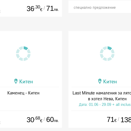
.30
71
36
/
специално предложение
лв.
€
€
Китен
Китен
Каменец - Китен
Last Minute намаления за лят
в хотел Нева, Китен
Дата: 01.06 - 29.09 + all inclus
.68
60
71
30
13
/
/
лв.
€
€
€