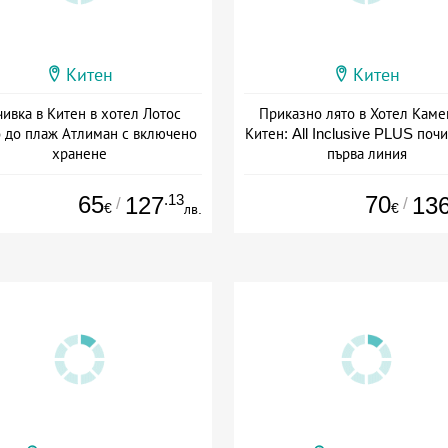
Китен
Китен
ивка в Китен в хотел Лотос
Приказно лято в Хотел Каме
 до плаж Атлиман с включено
Китен: All Inclusive PLUS почи
хранене
първа линия
: 02.07 - 15.09 + пълен пансион
Дата: 21.08 - 20.09 + all inclus
65
.13
70
127
13
/
/
€
€
лв.