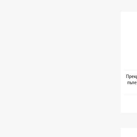
Прекр
пъле
Дата