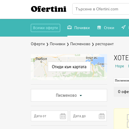
Ofertini
Почивки
Стоки
Всички оферти
Оферти
Почивки
Писменово
ресторант
❯
❯
❯
ХОТЕ
Море
Отиди към картата
Писменов
0 офе
Писменово