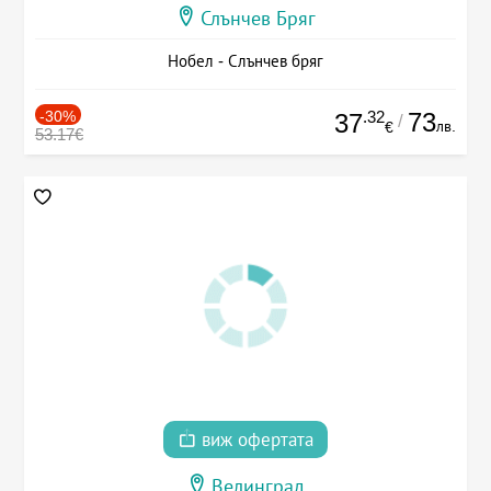
Слънчев Бряг
Нобел - Слънчев бряг
-30%
.32
73
37
/
лв.
€
53.17€
виж офертата
Велинград