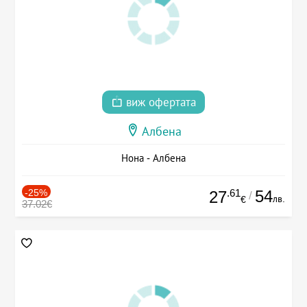
виж офертата
Албена
Нона - Албена
-25%
.61
54
27
/
лв.
€
37.02€