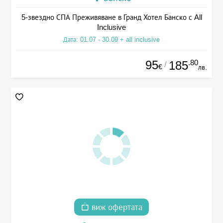
5-звездно СПА Преживяване в Гранд Хотел Банско с All
Inclusive
Дата: 01.07 - 30.09 + all inclusive
95
.80
185
/
€
лв.
виж офертата