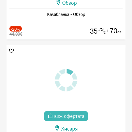
Обзор
Казабланка - Обзор
-20%
.79
70
35
/
лв.
€
44.99€
виж офертата
Хисаря