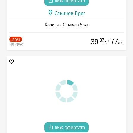
виж офертата
Слънчев Бряг
Корона - Слънчев бряг
-20%
.37
77
39
/
лв.
€
49.08€
виж офертата