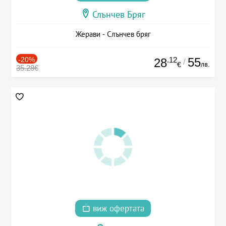
Слънчев Бряг
Жерави - Слънчев бряг
-20%
.12
55
28
/
лв.
€
35.28€
виж офертата