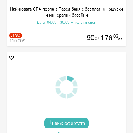
Най-новата СПА перла в Павел баня с безплатни нощувки
и минерални басейни
Дата: 04.08 - 30.09 + полупансион
-18%
90
.03
176
/
€
лв.
110.00€
виж офертата