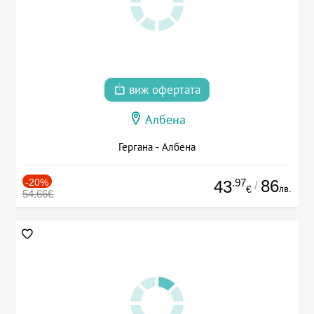
виж офертата
Албена
Гергана - Албена
-20%
.97
86
43
/
лв.
€
54.66€