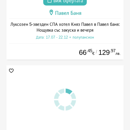
виж офертата
Павел Баня
Луксозен 5-звезден СПА хотел Княз Павел в Павел баня:
Нощувка със закуска и вечеря
Дата: 17.07 - 22.12 + полупансион
.45
.97
66
129
/
€
лв.