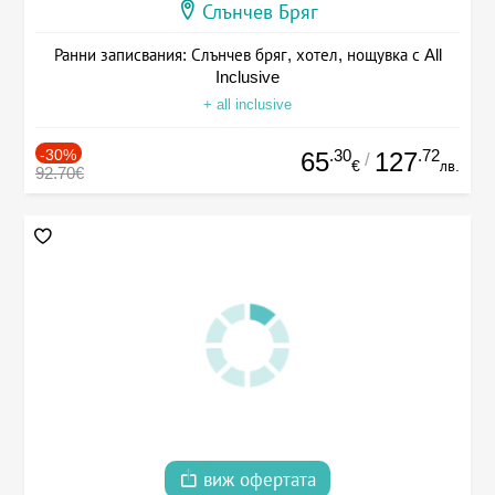
Слънчев Бряг
Ранни записвания: Слънчев бряг, хотел, нощувка с All
Inclusive
+ all inclusive
-30%
.30
.72
65
127
/
€
лв.
92.70€
виж офертата