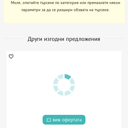
Моля, опитайте търсене по категория или премахнете някои
параметри за да се разшири обхвата на търсене.
Други изгодни предложения
виж офертата