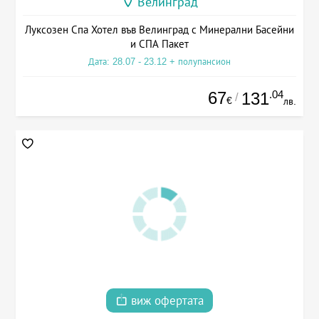
Велинград
Луксозен Спа Хотел във Велинград с Минерални Басейни
и СПА Пакет
Дата: 28.07 - 23.12 + полупансион
67
.04
131
/
€
лв.
виж офертата