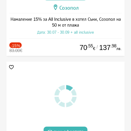
Созопол
Намаление 15% за All Inclusive в хотел Съни, Созопол на
50 м от плажа
Дата: 30.07 - 30.09 + all inclusive
-15%
.55
.98
70
137
/
€
лв.
83.00€