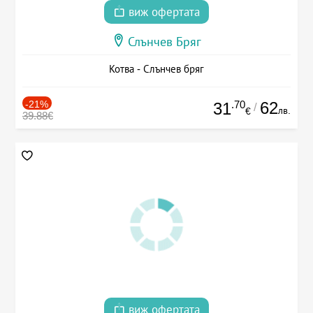
виж офертата
Слънчев Бряг
Котва - Слънчев бряг
-21%
.70
62
31
/
лв.
€
39.88€
виж офертата