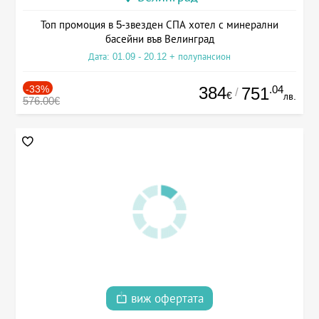
Топ промоция в 5-звезден СПА хотел с минерални
басейни във Велинград
Дата: 01.09 - 20.12 + полупансион
-33%
384
.04
751
/
€
лв.
576.00€
виж офертата