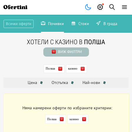
Ofertini
Почивки
Стоки
В града
Всички оферти
ХОТЕЛИ С КАЗИНО В
ПОЛША
ВИЖ ФИЛТРИ
Полша
казино
Цена
Отстъпка
Най-нови
Няма намерени оферти по избраните критерии:
Полша
казино