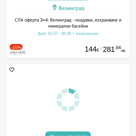
Велинград
СПА оферта 3=4: Велинград - нощувки, изхранване и
минерални басейни
Дата: 01.07 - 30.09 + полупансион
-25%
144
.64
281
/
€
лв.
192.00€