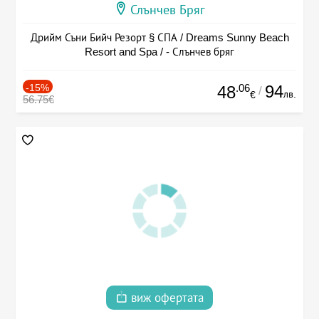
Слънчев Бряг
Дрийм Съни Бийч Резорт § СПА / Dreams Sunny Beach
Resort and Spa / - Слънчев бряг
-15%
.06
94
48
/
лв.
€
56.75€
виж офертата