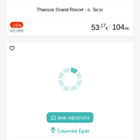
Thassos Grand Resort - о. Тасос
-15%
.17
104
53
/
лв.
€
62.38€
виж офертата
Слънчев Бряг