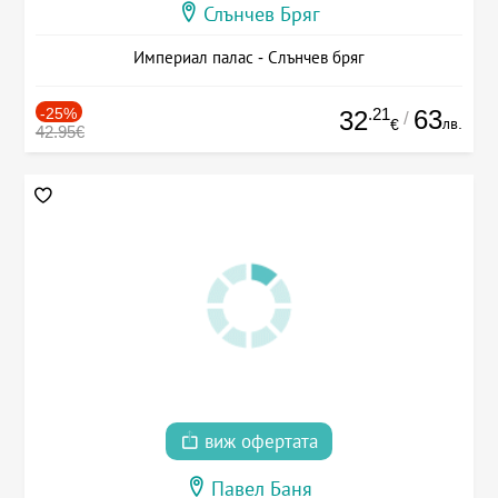
Слънчев Бряг
Империал палас - Слънчев бряг
-25%
.21
63
32
/
лв.
€
42.95€
виж офертата
Павел Баня