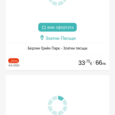
виж офертата
Златни Пясъци
Берлин Грийн Парк - Златни пясъци
-25%
.75
66
33
/
лв.
€
44.99€