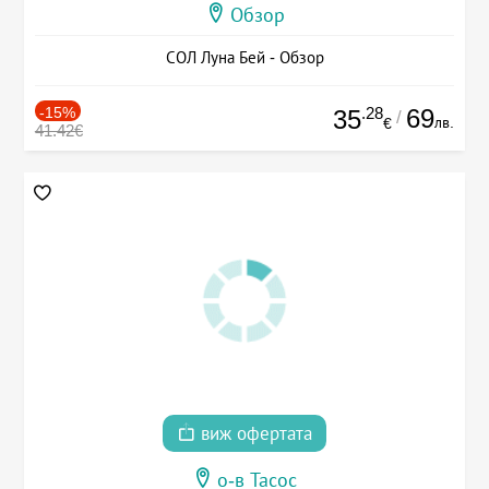
Обзор
СОЛ Луна Бей - Обзор
-15%
.28
69
35
/
лв.
€
41.42€
виж офертата
о-в Тасос