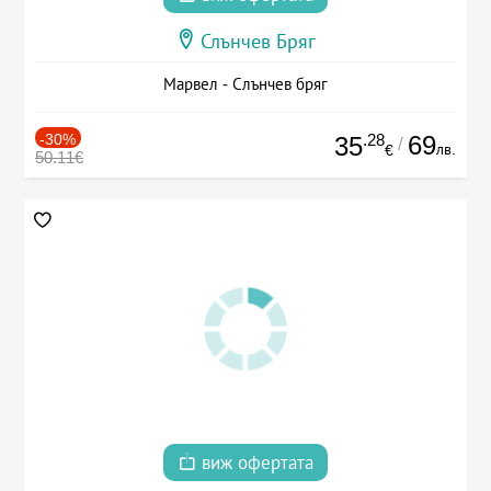
Слънчев Бряг
Марвел - Слънчев бряг
-30%
.28
69
35
/
лв.
€
50.11€
виж офертата