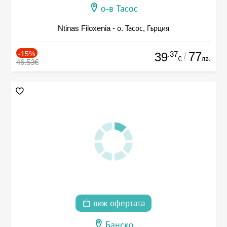
о-в Тасос
Ntinas Filoxenia - о. Тасос, Гърция
-15%
.37
77
39
/
лв.
€
46.53€
виж офертата
Банско