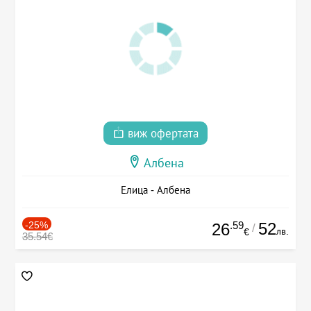
виж офертата
Албена
Елица - Албена
-25%
.59
52
26
/
лв.
€
35.54€