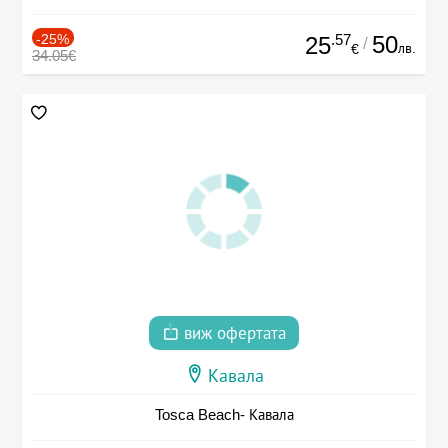
-25%
.57
50
25
/
лв.
€
34.05€
виж офертата
Кавала
Tosca Beach- Кавала