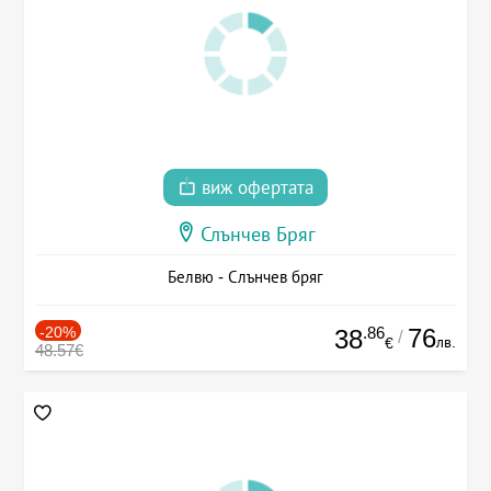
виж офертата
Слънчев Бряг
Белвю - Слънчев бряг
-20%
.86
76
38
/
лв.
€
48.57€