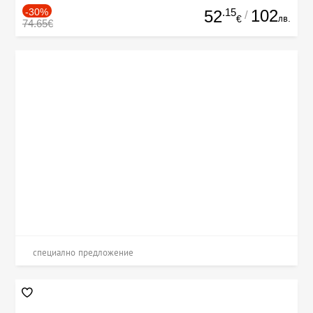
-30%
.15
102
52
/
лв.
€
74.65€
специално предложение