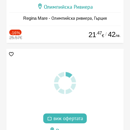
Олимпийска Ривиера
Regina Mare - Олимпийска ривиера, Гърция
-16%
.47
42
21
/
лв.
€
25.57€
виж офертата