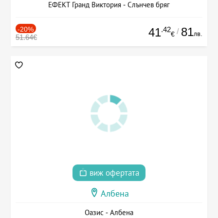
ЕФЕКТ Гранд Виктория - Слънчев бряг
-20%
.42
81
41
/
лв.
€
51.64€
виж офертата
Албена
Оазис - Албена