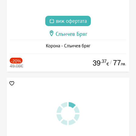
виж офертата
Слънчев Бряг
Корона - Слънчев бряг
-20%
.37
77
39
/
лв.
€
49.08€