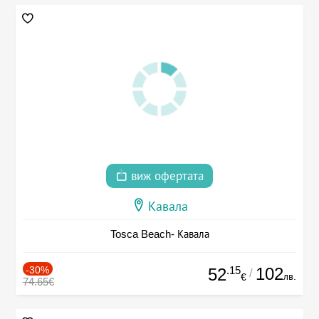
виж офертата
Кавала
Tosca Beach- Кавала
-30%
.15
102
52
/
лв.
€
74.65€