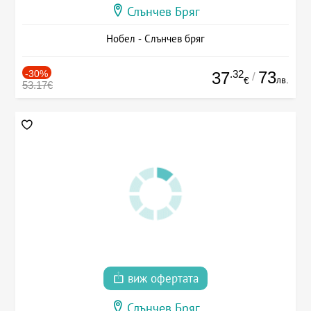
Слънчев Бряг
Нобел - Слънчев бряг
-30%
.32
73
37
/
лв.
€
53.17€
виж офертата
Слънчев Бряг