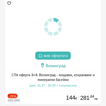
виж офертата
Велинград
СПА оферта 3=4: Велинград - нощувки, изхранване и
минерални басейни
Дата: 01.07 - 30.09 + полупансион
-25%
144
.64
281
/
€
лв.
192.00€