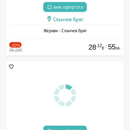
виж офертата
Слънчев Бряг
Жерави - Слънчев бряг
-20%
.12
55
28
/
лв.
€
35.28€