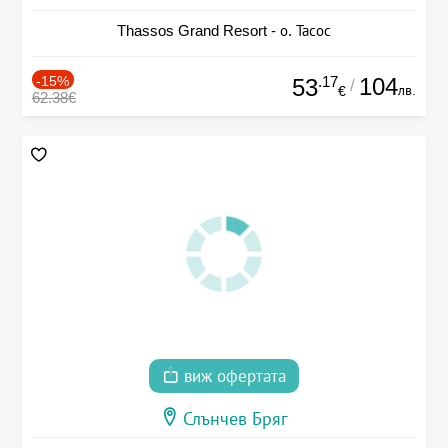
Thassos Grand Resort - о. Тасос
-15%
.17
104
53
/
лв.
€
62.38€
виж офертата
Слънчев Бряг