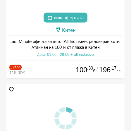
виж офертата
Китен
Last Minute оферта за лято: All Inclusive, реновиран хотел
Атлиман на 100 м от плажа в Китен
Дата: 01.06 - 29.09 + all inclusive
-15%
.30
.17
100
196
/
€
лв.
118.00€