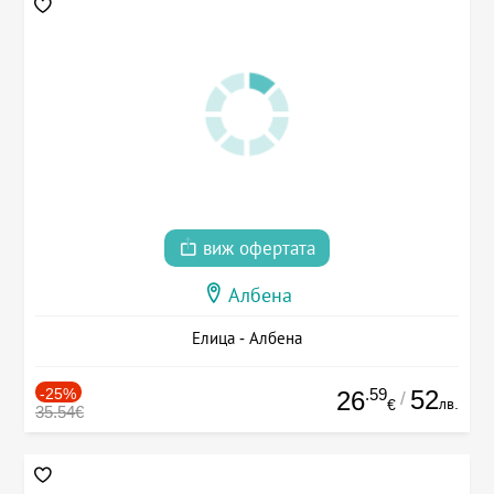
виж офертата
Албена
Елица - Албена
-25%
.59
52
26
/
лв.
€
35.54€