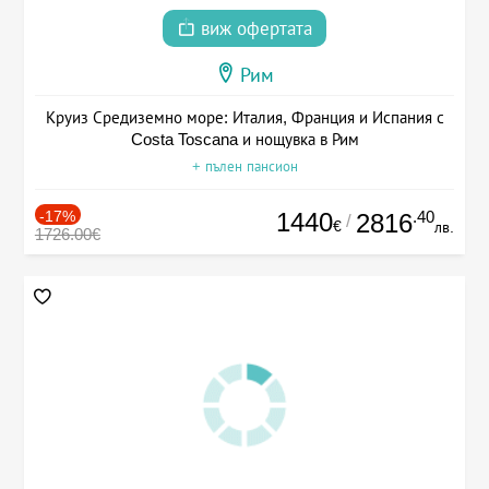
виж офертата
Рим
Круиз Средиземно море: Италия, Франция и Испания с
Costa Toscana и нощувка в Рим
+ пълен пансион
-17%
1440
.40
2816
/
€
лв.
1726.00€