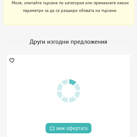
Моля, опитайте търсене по категория или премахнете някои
параметри за да се разшири обхвата на търсене.
Други изгодни предложения
виж офертата