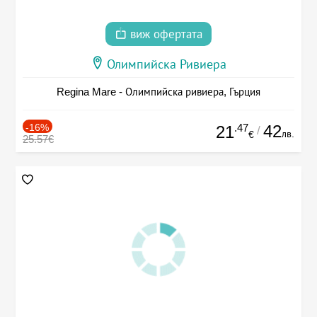
виж офертата
Олимпийска Ривиера
Regina Mare - Олимпийска ривиера, Гърция
-16%
.47
42
21
/
лв.
€
25.57€