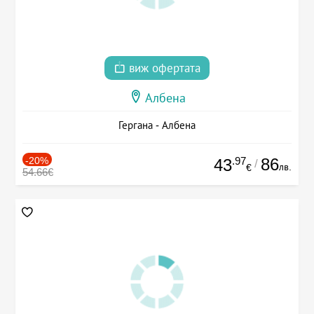
виж офертата
Албена
Гергана - Албена
-20%
.97
86
43
/
лв.
€
54.66€