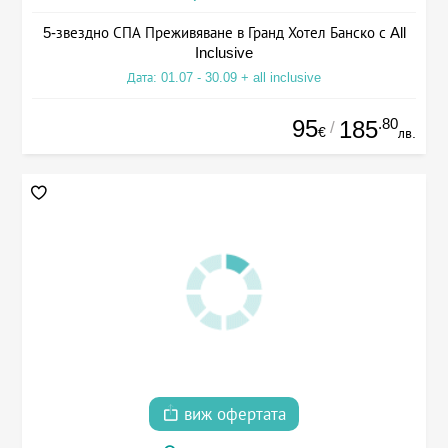
5-звездно СПА Преживяване в Гранд Хотел Банско с All
Inclusive
Дата: 01.07 - 30.09 + all inclusive
95
.80
185
/
€
лв.
виж офертата