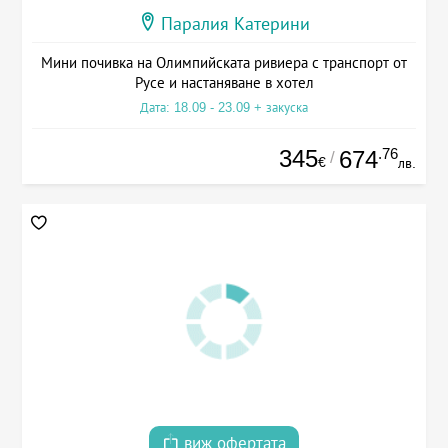
Паралия Катерини
Мини почивка на Олимпийската ривиера с транспорт от
Русе и настаняване в хотел
Дата: 18.09 - 23.09 + закуска
345
.76
674
/
€
лв.
виж офертата