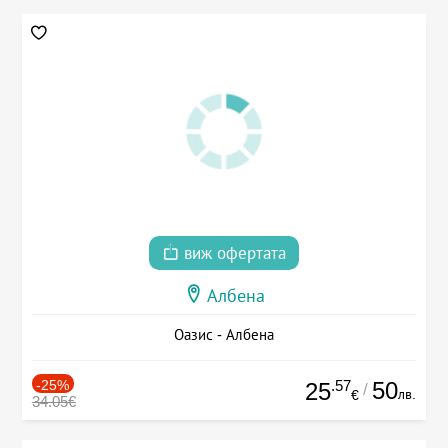
виж офертата
Албена
Оазис - Албена
-25%
.57
50
25
/
лв.
€
34.05€