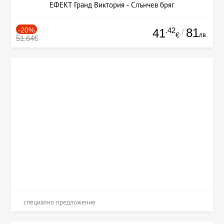
ЕФЕКТ Гранд Виктория - Слънчев бряг
-20%
.42
81
41
/
лв.
€
51.64€
специално предложение