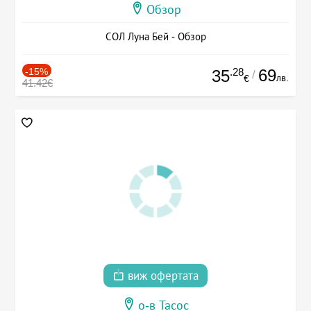
Обзор
СОЛ Луна Бей - Обзор
-15%
.28
69
35
/
лв.
€
41.42€
виж офертата
о-в Тасос