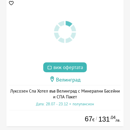
виж офертата
Велинград
Луксозен Спа Хотел във Велинград с Минерални Басейни
и СПА Пакет
Дата: 28.07 - 23.12 + полупансион
67
.04
131
/
€
лв.