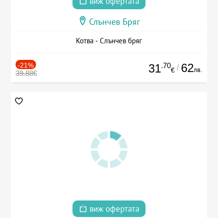
виж офертата
Слънчев Бряг
Котва - Слънчев бряг
-21%
.70
62
31
/
лв.
€
39.88€
виж офертата