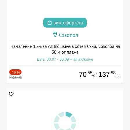
виж офертата
Созопол
Намаление 15% за All Inclusive в хотел Съни, Созопол на
50 м от плажа
Дата: 30.07 - 30.09 + all inclusive
-15%
.55
.98
70
137
/
€
лв.
83.00€