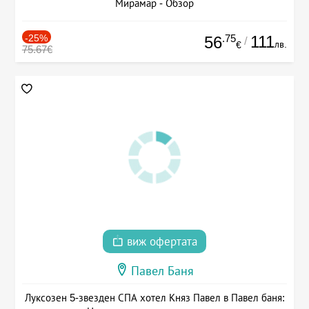
Мирамар - Обзор
-25%
.75
111
56
/
лв.
€
75.67€
виж офертата
Павел Баня
Луксозен 5-звезден СПА хотел Княз Павел в Павел баня: