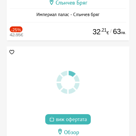
Слънчев Бряг
Империал палас - Слънчев бряг
-25%
.21
63
32
/
лв.
€
42.95€
виж офертата
Обзор