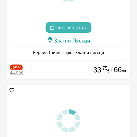
виж офертата
Златни Пясъци
Берлин Грийн Парк - Златни пясъци
-25%
.75
66
33
/
лв.
€
44.99€