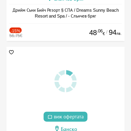
Дрийм Съни Бийч Резорт § СПА / Dreams Sunny Beach
Resort and Spa / - Слънчев бряг
-15%
.06
94
48
/
лв.
€
56.75€
виж офертата
Банско