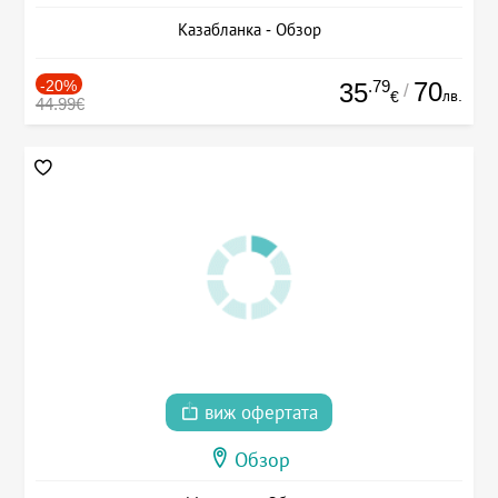
Казабланка - Обзор
-20%
.79
70
35
/
лв.
€
44.99€
виж офертата
Обзор