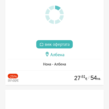
виж офертата
Албена
Нона - Албена
-25%
.61
54
27
/
лв.
€
37.02€