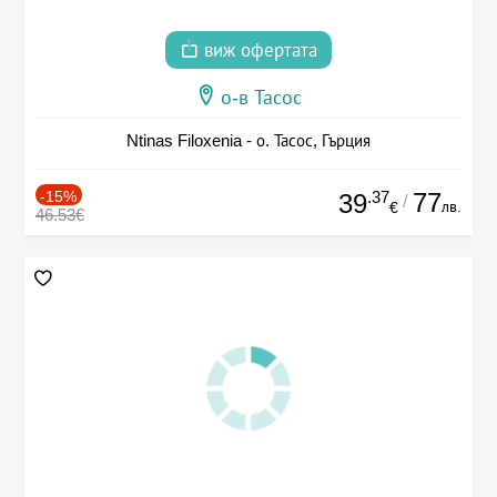
виж офертата
о-в Тасос
Ntinas Filoxenia - о. Тасос, Гърция
-15%
.37
77
39
/
лв.
€
46.53€