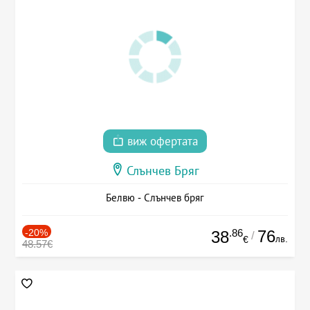
виж офертата
Слънчев Бряг
Белвю - Слънчев бряг
-20%
.86
76
38
/
лв.
€
48.57€