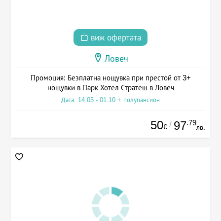
виж офертата
Ловеч
Промоция: Безплатна нощувка при престой от 3+
нощувки в Парк Хотел Стратеш в Ловеч
Дата: 14.05 - 01.10 + полупансион
50
.79
97
/
€
лв.