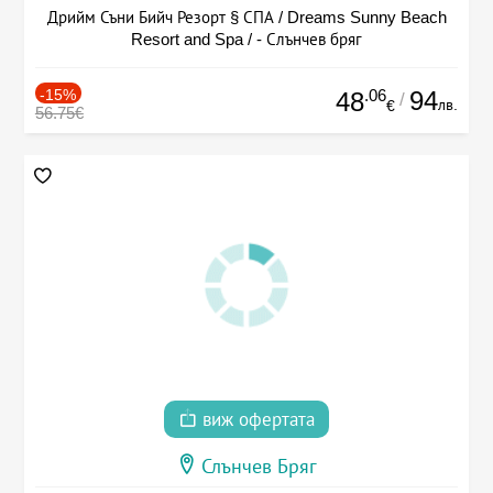
Дрийм Съни Бийч Резорт § СПА / Dreams Sunny Beach
Resort and Spa / - Слънчев бряг
-15%
.06
94
48
/
лв.
€
56.75€
виж офертата
Слънчев Бряг