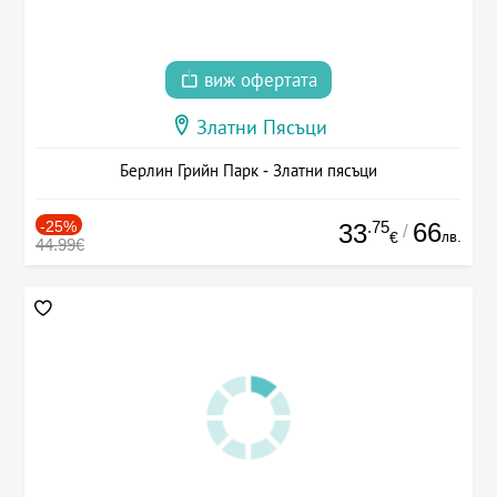
виж офертата
Златни Пясъци
Берлин Грийн Парк - Златни пясъци
-25%
.75
66
33
/
лв.
€
44.99€