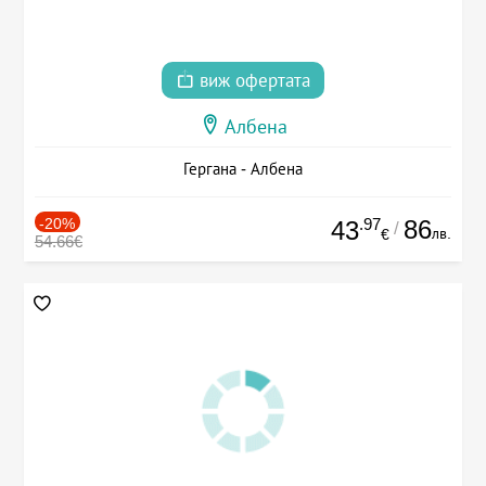
виж офертата
Албена
Гергана - Албена
-20%
.97
86
43
/
лв.
€
54.66€