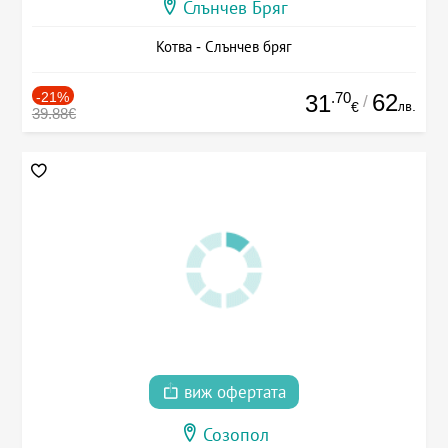
Слънчев Бряг
Котва - Слънчев бряг
-21%
.70
62
31
/
лв.
€
39.88€
виж офертата
Созопол