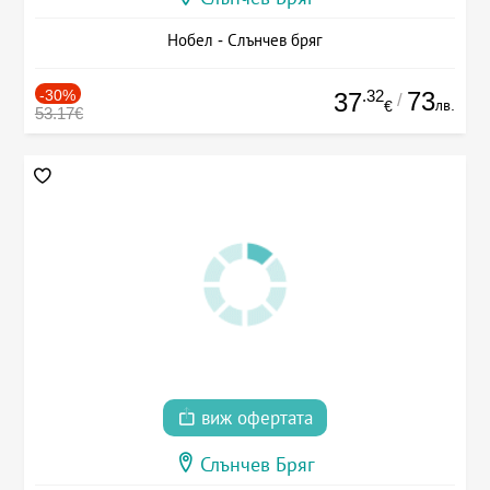
Нобел - Слънчев бряг
-30%
.32
73
37
/
лв.
€
53.17€
виж офертата
Слънчев Бряг