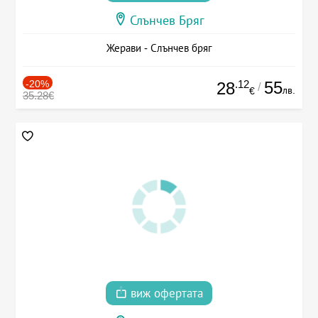
Слънчев Бряг
Жерави - Слънчев бряг
-20%
.12
55
28
/
лв.
€
35.28€
виж офертата