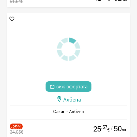
51.64€
виж офертата
Албена
Оазис - Албена
-25%
.57
50
25
/
лв.
€
34.05€