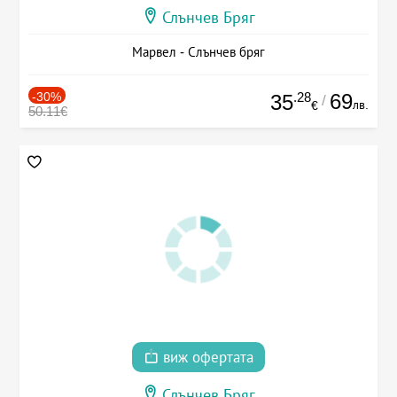
Слънчев Бряг
Марвел - Слънчев бряг
-30%
.28
69
35
/
лв.
€
50.11€
виж офертата
Слънчев Бряг