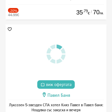
-20%
.79
70
35
/
лв.
€
44.99€
виж офертата
Павел Баня
Луксозен 5-звезден СПА хотел Княз Павел в Павел баня:
Нощувка със закуска и вечеря