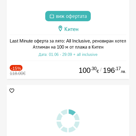
виж офертата
Китен
Last Minute оферта за лято: All Inclusive, реновиран хотел
Атлиман на 100 м от плажа в Китен
Дата: 01.06 - 29.09 + all inclusive
-15%
.30
.17
100
196
/
€
лв.
118.00€