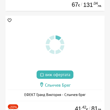
67
.04
131
/
€
лв.
виж офертата
Слънчев Бряг
ЕФЕКТ Гранд Виктория - Слънчев бряг
-20%
.42
81
41
/
лв.
€