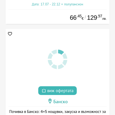
Дата: 17.07 - 22.12 + полупансион
.45
.97
66
129
/
€
лв.
виж офертата
Банско
Почивка в Банско: 4=5 нощувки, закуска и възможност за