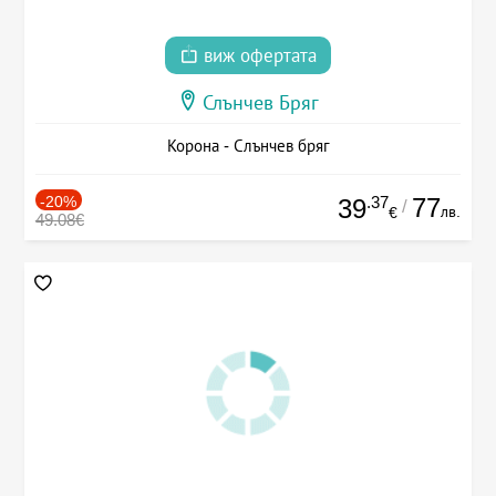
виж офертата
Слънчев Бряг
Корона - Слънчев бряг
-20%
.37
77
39
/
лв.
€
49.08€