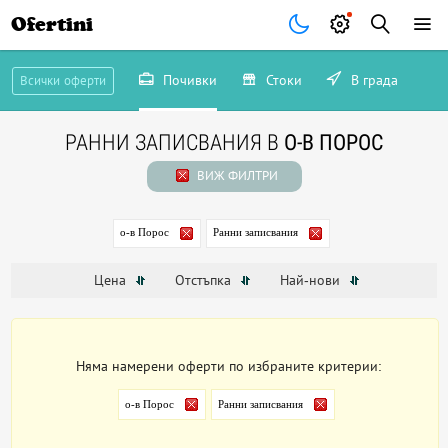
Ofertini
Почивки
Стоки
В града
Всички оферти
РАННИ ЗАПИСВАНИЯ В
О-В ПОРОС
ВИЖ ФИЛТРИ
о-в Порос
Ранни записвания
Цена
Отстъпка
Най-нови
Няма намерени оферти по избраните критерии:
о-в Порос
Ранни записвания