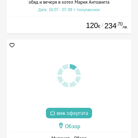
обяд и вечеря в хотел Мария Антоанета
Дата: 16.07 - 07.09 + полупансион
120
.70
234
/
€
лв.
виж офертата
Обзор