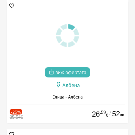
виж офертата
Албена
Елица - Албена
-25%
.59
52
26
/
лв.
€
35.54€