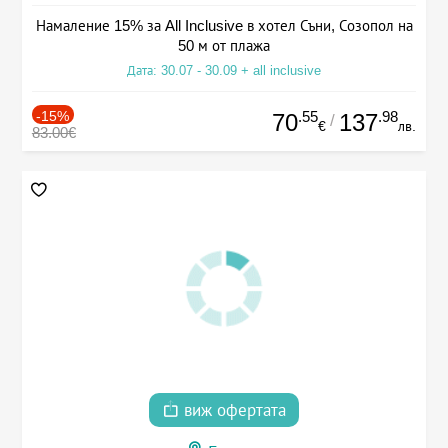
Намаление 15% за All Inclusive в хотел Съни, Созопол на
50 м от плажа
Дата: 30.07 - 30.09 + all inclusive
-15%
.55
.98
70
137
/
€
лв.
83.00€
виж офертата