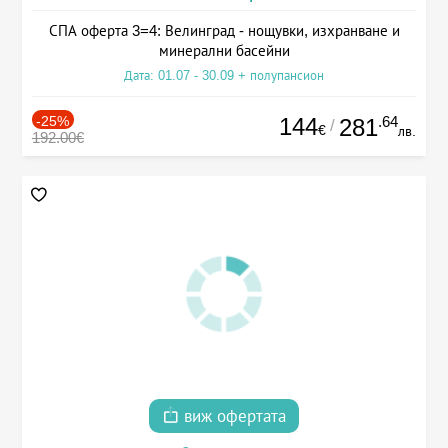
СПА оферта 3=4: Велинград - нощувки, изхранване и
минерални басейни
Дата: 01.07 - 30.09 + полупансион
-25%
144
.64
281
/
€
лв.
192.00€
виж офертата