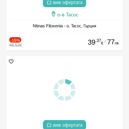
виж офертата
о-в Тасос
Ntinas Filoxenia - о. Тасос, Гърция
-15%
.37
77
39
/
лв.
€
46.53€
виж офертата