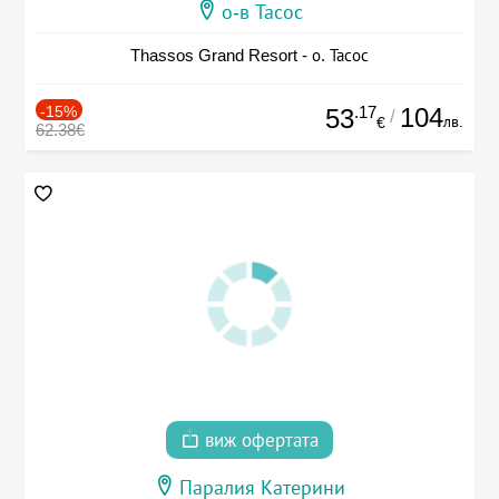
о-в Тасос
Thassos Grand Resort - о. Тасос
-15%
.17
104
53
/
лв.
€
62.38€
виж офертата
Паралия Катерини