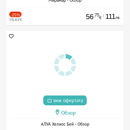
Мирамар - Обзор
-25%
.75
111
56
/
лв.
€
75.67€
виж офертата
Обзор
АЛУА Хелиос Бей - Обзор