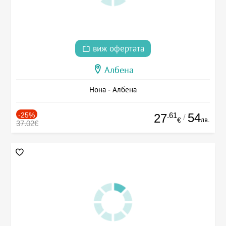
виж офертата
Албена
Нона - Албена
-25%
.61
54
27
/
лв.
€
37.02€