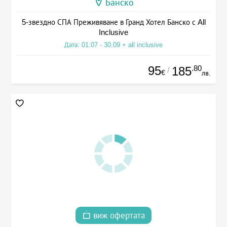
Банско
5-звездно СПА Преживяване в Гранд Хотел Банско с All
Inclusive
Дата: 01.07 - 30.09 + all inclusive
95
.80
185
/
€
лв.
виж офертата