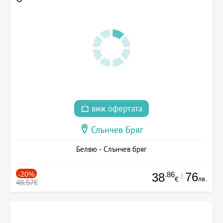
виж офертата
Слънчев Бряг
Белвю - Слънчев бряг
-20%
.86
76
38
/
лв.
€
48.57€