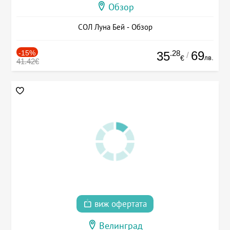
Обзор
СОЛ Луна Бей - Обзор
-15%
.28
69
35
/
лв.
€
41.42€
виж офертата
Велинград