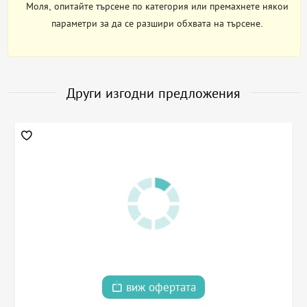
Моля, опитайте търсене по категория или премахнете някои
параметри за да се разшири обхвата на търсене.
Други изгодни предложения
виж офертата