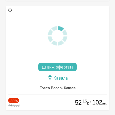
виж офертата
Кавала
Tosca Beach- Кавала
-30%
.15
102
52
/
лв.
€
74.65€