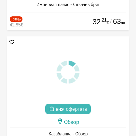
Империал палас - Слънчев бряг
-25%
.21
63
32
/
лв.
€
42.95€
виж офертата
Обзор
Казабланка - Обзор