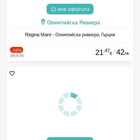
виж офертата
Олимпийска Ривиера
Regina Mare - Олимпийска ривиера, Гърция
-16%
.47
42
21
/
лв.
€
25.57€