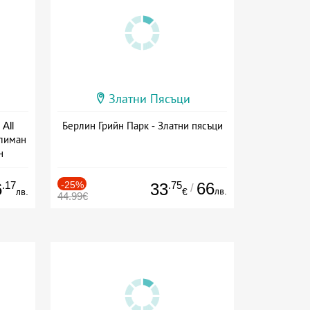
Златни Пясъци
All
Берлин Грийн Парк - Златни пясъци
тлиман
н
ive
.17
-25%
.75
66
6
33
/
лв.
лв.
€
44.99€