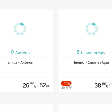
Албена
Слънчев Бряг
Елица - Албена
Белвю - Слънчев бряг
.59
52
-20%
.86
26
38
/
/
лв.
€
€
€
48.57€