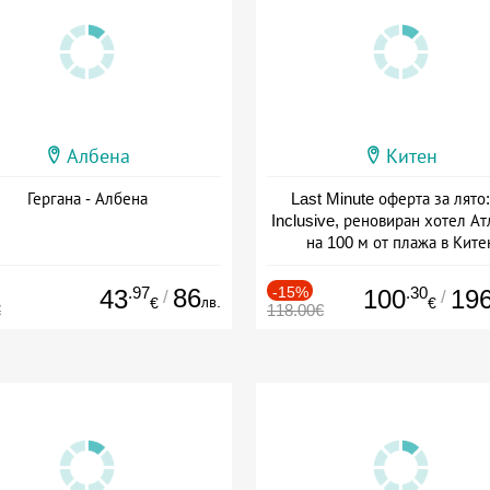
Албена
Китен
Гергана - Албена
Last Minute оферта за лято: 
Inclusive, реновиран хотел А
на 100 м от плажа в Ките
Дата: 01.06 - 29.09 + all inclus
.97
86
-15%
.30
43
100
19
/
/
лв.
€
€
€
118.00€