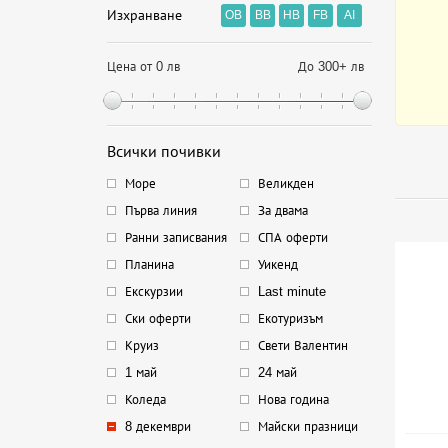
Изхранване
OB
BB
HB
FB
AI
Цена от 0 лв
До 300+ лв
Всички почивки
Море
Великден
Първа линия
За двама
Ранни записвания
СПА оферти
Планина
Уикенд
Екскурзии
Last minute
Ски оферти
Екотуризъм
Круиз
Свети Валентин
1 май
24 май
Коледа
Нова година
8 декември
Майски празници