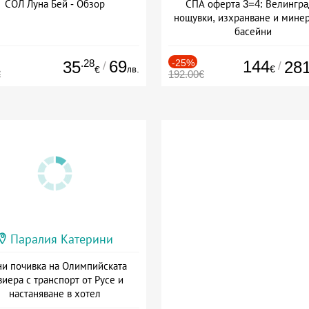
СОЛ Луна Бей - Обзор
СПА оферта 3=4: Велингра
нощувки, изхранване и мине
басейни
Дата: 01.07 - 30.09 + полупан
.28
69
-25%
144
35
28
/
/
лв.
€
€
€
192.00€
Паралия Катерини
и почивка на Олимпийската
виера с транспорт от Русе и
настаняване в хотел
Дата: 18.09 - 23.09 + закуска