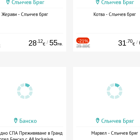
Слънчев Бряг
Слънчев Бряг
Жерави - Слънчев бряг
Котва - Слънчев бряг
.12
55
-21%
.70
28
31
/
/
лв.
€
€
€
39.88€
Банско
Слънчев Бряг
здно СПА Преживяване в Гранд
Марвел - Слънчев бряг
отел Банско с All Inclusive