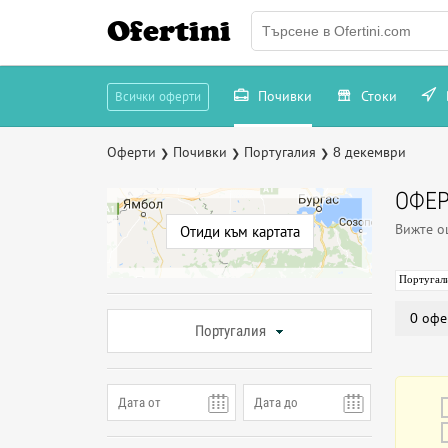
Ofertini
Почивки
Стоки
Всички оферти
Оферти
Почивки
Португалия
8 декември
❯
❯
❯
ОФЕР
Вижте 
Отиди към картата
Португал
0 офе
Португалия