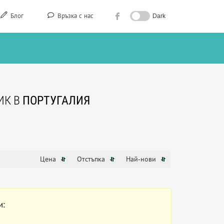
Блог
Връзка с нас
Dark
ИК В
ПОРТУГАЛИЯ
Цена
Отстъпка
Най-нови
и: