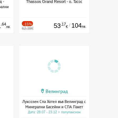
д -
Thassos Grand Resort - о. Тасос
рални
сион
.64
-15%
.17
104
1
53
/
лв.
лв.
€
62.38€
Велинград
Луксозен Спа Хотел във Велинград с
Минерални Басейни и СПА Пакет
Дата: 28.07 - 23.12 + полупансион