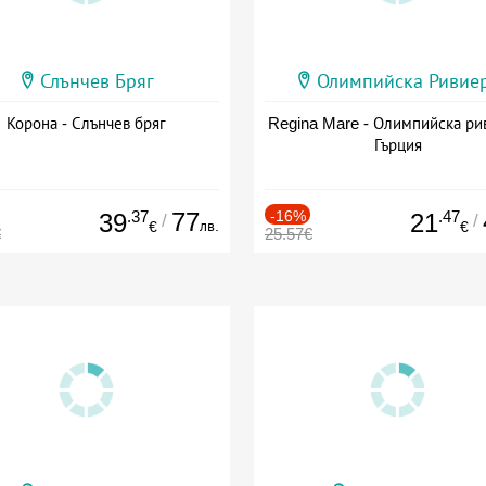
Слънчев Бряг
Олимпийска Ривие
Корона - Слънчев бряг
Regina Mare - Олимпийска ри
Гърция
.37
77
-16%
.47
39
21
/
/
лв.
€
€
€
25.57€