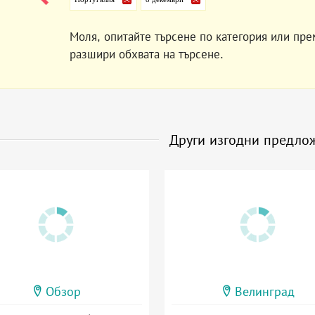
Моля, опитайте търсене по категория или пре
разшири обхвата на търсене.
Други изгодни предло
Обзор
Велинград