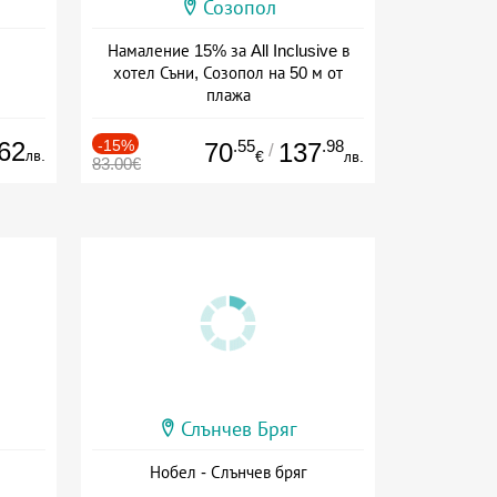
Созопол
Намаление 15% за All Inclusive в
хотел Съни, Созопол на 50 м от
плажа
Дата: 30.07 - 30.09 + all inclusive
62
-15%
.55
.98
70
137
/
лв.
€
лв.
83.00€
Слънчев Бряг
Нобел - Слънчев бряг