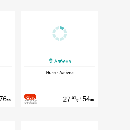
Албена
Нона - Албена
76
-25%
.61
54
27
/
лв.
лв.
€
37.02€