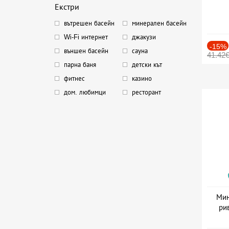
Екстри
вътрешен басейн
минерален басейн
Wi-Fi интернет
джакузи
-15%
външен басейн
сауна
41.42
парна баня
детски кът
фитнес
казино
дом. любимци
ресторант
Мин
ри