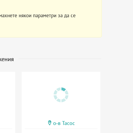
махнете някои параметри за да се
жения
о-в Тасос