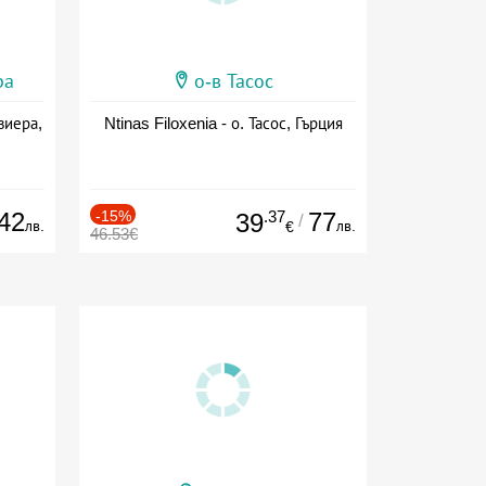
ра
о-в Тасос
виера,
Ntinas Filoxenia - о. Тасос, Гърция
42
-15%
.37
77
39
/
лв.
лв.
€
46.53€