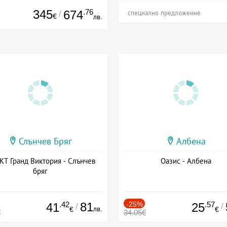
345
.76
674
/
специално предложение
€
лв.
Слънчев Бряг
Албена
Т Гранд Виктория - Слънчев
Оазис - Албена
бряг
.42
81
-25%
.57
41
25
/
/
лв.
€
€
€
34.05€