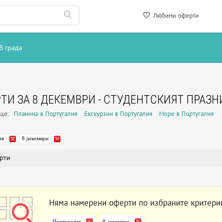
Любими оферти
В града
ТИ ЗА 8 ДЕКЕМВРИ - СТУДЕНТСКИЯТ ПРАЗН
още:
Планина в Португалия
Екскурзии в Португалия
Море в Португалия
ия
8 декември
рти
Няма намерени оферти по избраните критери
Португалия
8 декември