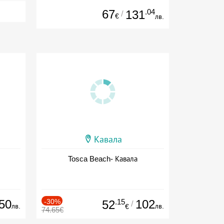
67
.04
131
/
€
лв.
Кавала
Tosca Beach- Кавала
50
-30%
.15
102
52
/
лв.
лв.
€
74.65€