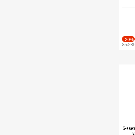
-20%
35.28
5-зве
Х