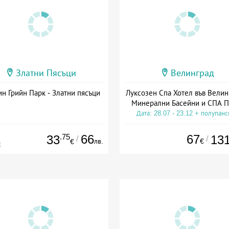
Златни Пясъци
Велинград
н Грийн Парк - Златни пясъци
Луксозен Спа Хотел във Велин
Минерални Басейни и СПА П
Дата: 28.07 - 23.12 + полупан
.75
66
67
33
13
/
/
лв.
€
€
€