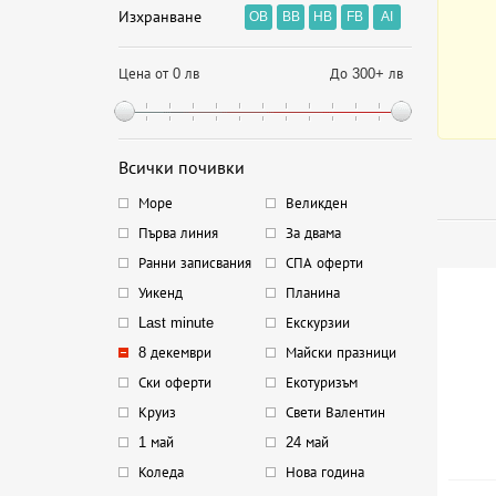
Изхранване
OB
BB
HB
FB
AI
Цена от 0 лв
До 300+ лв
Всички почивки
Море
Великден
Първа линия
За двама
Ранни записвания
СПА оферти
Уикенд
Планина
Last minute
Екскурзии
8 декември
Майски празници
Ски оферти
Екотуризъм
Круиз
Свети Валентин
1 май
24 май
Коледа
Нова година