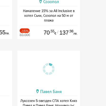
Созопол
Намаление 15% за All Inclusive в
хотел Съни, Созопол на 50 м от
плажа
Дата: 30.07 - 30.09 + all inclusive
55
-15%
.55
.98
70
137
/
лв.
€
лв.
83.00€
Павел Баня
Луксозен 5-звезден СПА хотел Княз
Павел в Павел баня: Нощувка със