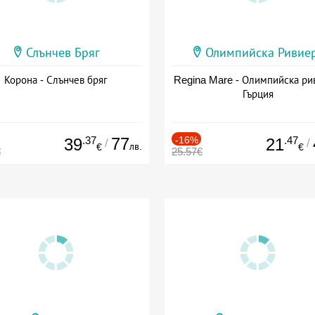
Слънчев Бряг
Олимпийска Ривие
Корона - Слънчев бряг
Regina Mare - Олимпийска ри
Гърция
.37
77
-16%
.47
39
21
/
/
лв.
€
€
€
25.57€