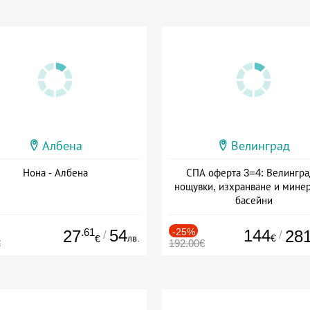
Албена
Велинград
Нона - Албена
СПА оферта 3=4: Велингра
нощувки, изхранване и мине
басейни
Дата: 01.07 - 30.09 + полупан
.61
54
-25%
144
27
28
/
/
лв.
€
€
€
192.00€