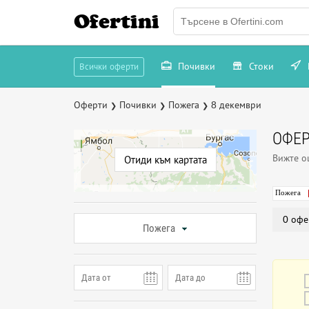
Ofertini
Почивки
Стоки
Всички оферти
Оферти
Почивки
Пожега
8 декември
❯
❯
❯
ОФЕР
Вижте 
Отиди към картата
Пожега
0 офе
Пожега