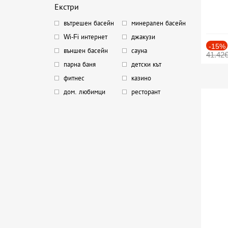
Екстри
вътрешен басейн
минерален басейн
Wi-Fi интернет
джакузи
-15%
външен басейн
сауна
41.42
парна баня
детски кът
фитнес
казино
дом. любимци
ресторант