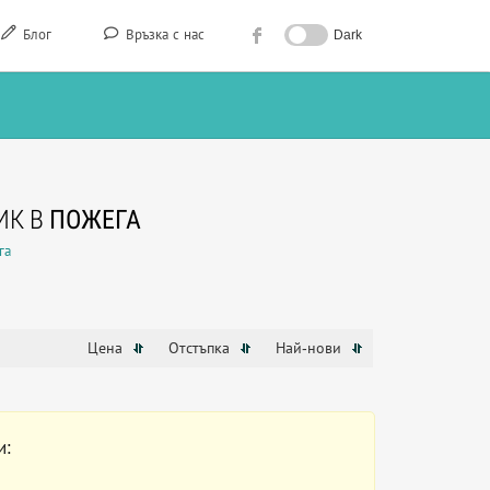
Блог
Връзка с нас
Dark
ИК В
ПОЖЕГА
га
Цена
Отстъпка
Най-нови
и: