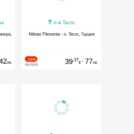
ра
о-в Тасос
виера,
Ntinas Filoxenia - о. Тасос, Гърция
42
-15%
.37
77
39
/
лв.
лв.
€
46.53€