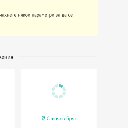
махнете някои параметри за да се
жения
Слънчев Бряг