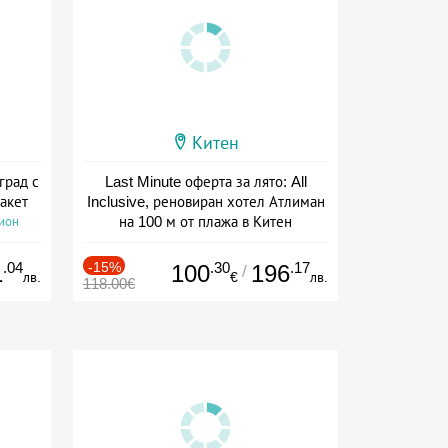
Китен
град с
Last Minute оферта за лято: All
акет
Inclusive, реновиран хотел Атлиман
на 100 м от плажа в Китен
сион
Дата: 01.06 - 29.09 + all inclusive
.04
-15%
.30
.17
1
100
196
/
лв.
€
лв.
118.00€