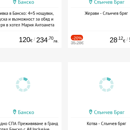
Банско
Слънчев Бряг
ивка в Банско: 4=5 нощувки,
Жерави - Слънчев бряг
уска и възможност за обяд и
еря в хотел Мария Антоанета
а: 16.07 - 07.09 + полупансион
120
.70
-20%
.12
234
28
/
/
€
лв.
€
35.28€
Банско
Слънчев Бряг
здно СПА Преживяване в Гранд
Котва - Слънчев бряг
отел Банско с All Inclusive