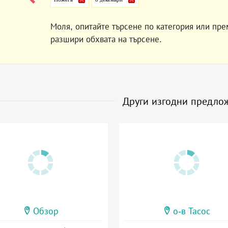
Моля, опитайте търсене по категория или пре
разшири обхвата на търсене.
Други изгодни предло
Обзор
о-в Тасос