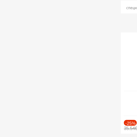
специ
-25%
35.54