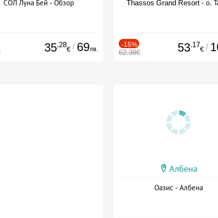
СОЛ Луна Бей - Обзор
Thassos Grand Resort - о. Т
.28
69
-15%
.17
1
35
53
/
/
лв.
€
€
€
62.38€
Албена
Оазис - Албена