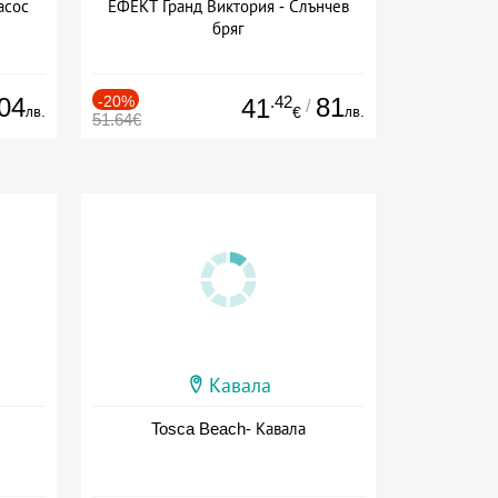
асос
ЕФЕКТ Гранд Виктория - Слънчев
бряг
04
-20%
.42
81
41
/
лв.
лв.
€
51.64€
Кавала
Tosca Beach- Кавала