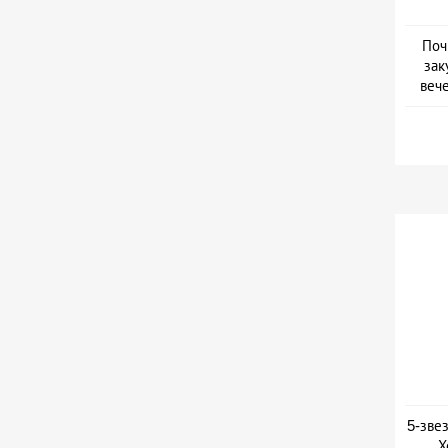
Поч
зак
веч
Дат
5-зве
Х