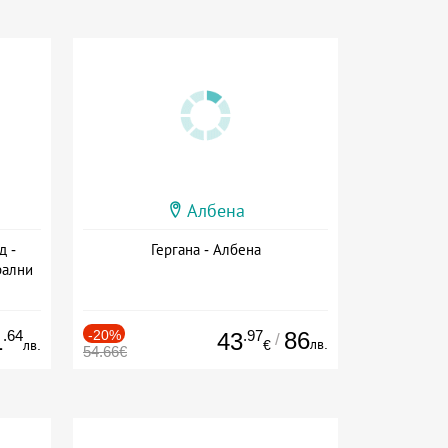
Албена
д -
Гергана - Албена
рални
сион
.64
-20%
.97
86
1
43
/
лв.
лв.
€
54.66€