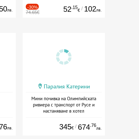
50
-30%
.15
102
52
/
лв.
лв.
€
74.65€
Паралия Катерини
Мини почивка на Олимпийската
ривиера с транспорт от Русе и
настаняване в хотел
Дата: 18.09 - 23.09 + закуска
76
345
.76
674
/
лв.
€
лв.