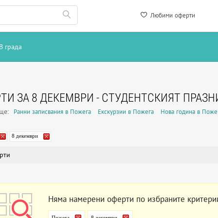
Любими оферти
В града
ТИ ЗА 8 ДЕКЕМВРИ - СТУДЕНТСКИЯТ ПРАЗН
още:
Ранни записвания в Пожега
Екскурзии в Пожега
Нова година в Поже
8 декември
рти
Няма намерени оферти по избраните критери
Пожега
8 декември