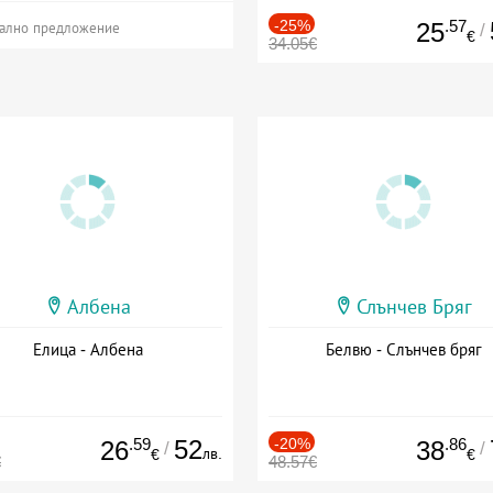
-25%
.57
25
/
ално предложение
€
34.05€
Албена
Слънчев Бряг
Елица - Албена
Белвю - Слънчев бряг
.59
52
-20%
.86
26
38
/
/
лв.
€
€
€
48.57€