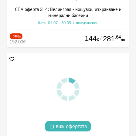
СПА оферта 3=4: Велинград - нощувки, изхранване и
минерални басейни
Дата: 01.07 - 30.09 + полупансион
-25%
144
.64
281
/
€
лв.
192.00€
виж офертата