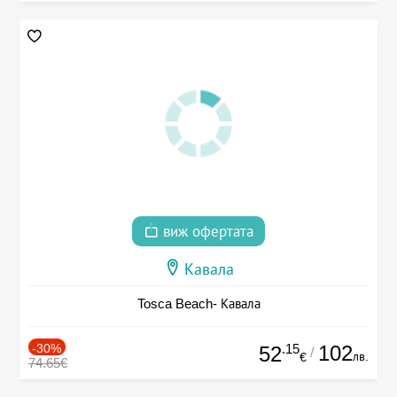
виж офертата
Кавала
Tosca Beach- Кавала
-30%
.15
102
52
/
лв.
€
74.65€