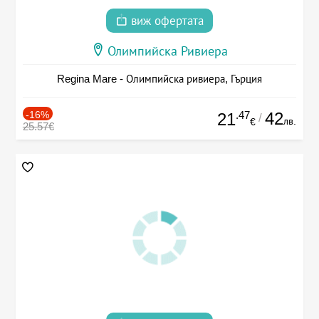
виж офертата
Олимпийска Ривиера
Regina Mare - Олимпийска ривиера, Гърция
-16%
.47
42
21
/
лв.
€
25.57€