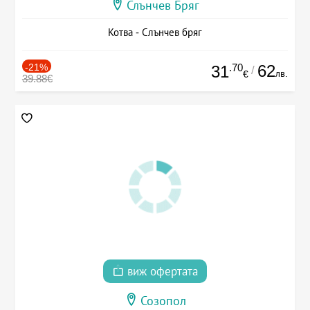
Слънчев Бряг
Котва - Слънчев бряг
-21%
.70
62
31
/
лв.
€
39.88€
виж офертата
Созопол