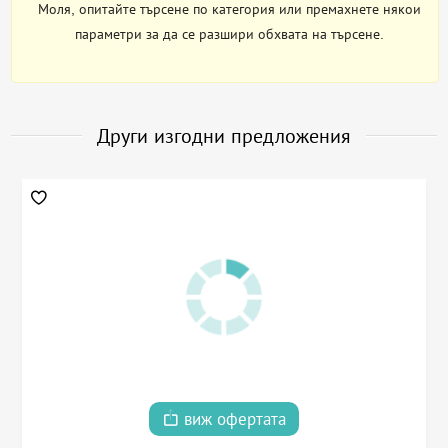
Моля, опитайте търсене по категория или премахнете някои
параметри за да се разшири обхвата на търсене.
Други изгодни предложения
виж офертата