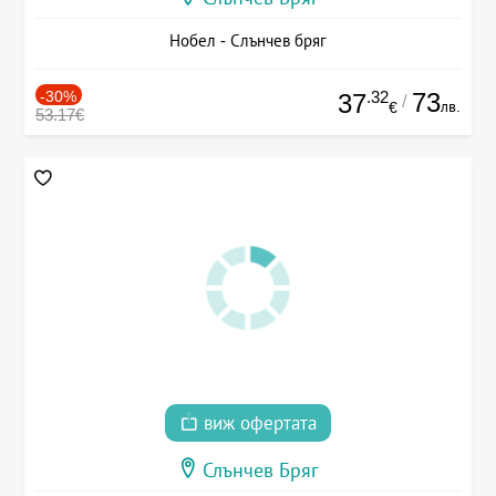
Нобел - Слънчев бряг
-30%
.32
73
37
/
лв.
€
53.17€
виж офертата
Слънчев Бряг