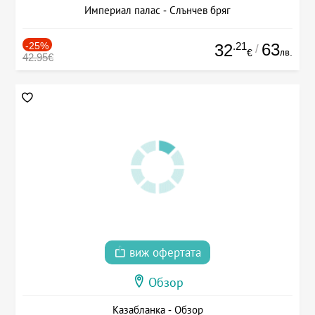
Империал палас - Слънчев бряг
-25%
.21
63
32
/
лв.
€
42.95€
виж офертата
Обзор
Казабланка - Обзор