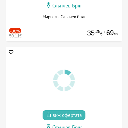
Слънчев Бряг
Марвел - Слънчев бряг
-30%
.28
69
35
/
лв.
€
50.11€
виж офертата
Слънчев Бряг