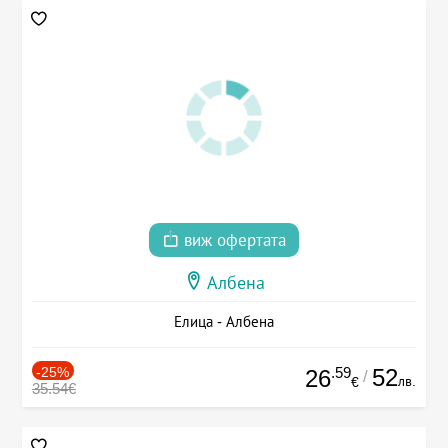
виж офертата
Албена
Елица - Албена
-25%
.59
52
26
/
лв.
€
35.54€