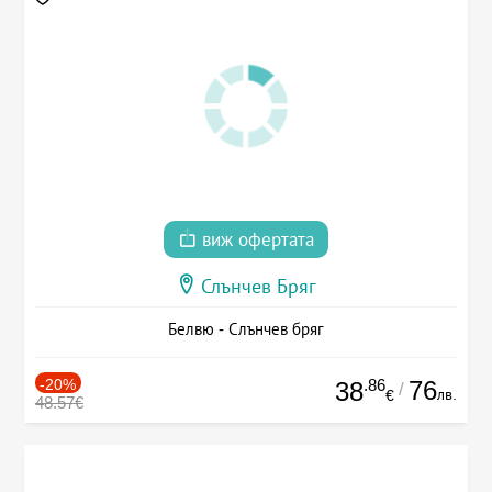
виж офертата
Слънчев Бряг
Белвю - Слънчев бряг
-20%
.86
76
38
/
лв.
€
48.57€