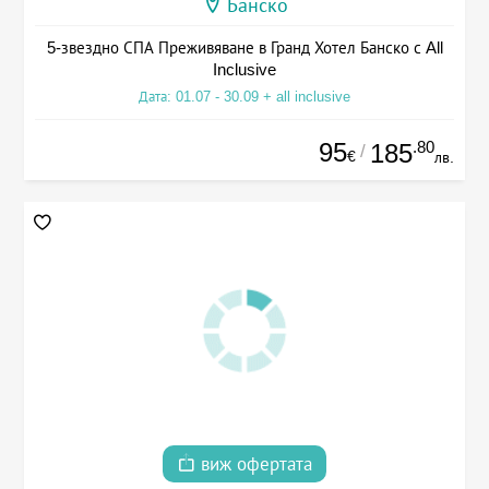
Банско
5-звездно СПА Преживяване в Гранд Хотел Банско с All
Inclusive
Дата: 01.07 - 30.09 + all inclusive
95
.80
185
/
€
лв.
виж офертата