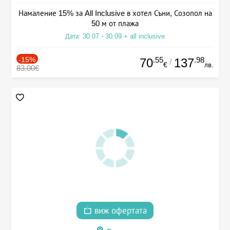
Намаление 15% за All Inclusive в хотел Съни, Созопол на
50 м от плажа
Дата: 30.07 - 30.09 + all inclusive
-15%
.55
.98
70
137
/
€
лв.
83.00€
виж офертата