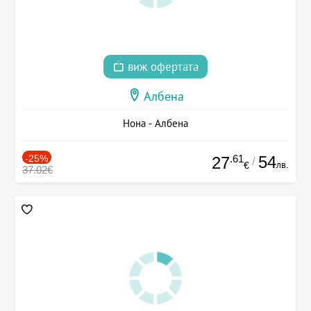
виж офертата
Албена
Нона - Албена
-25%
.61
54
27
/
лв.
€
37.02€