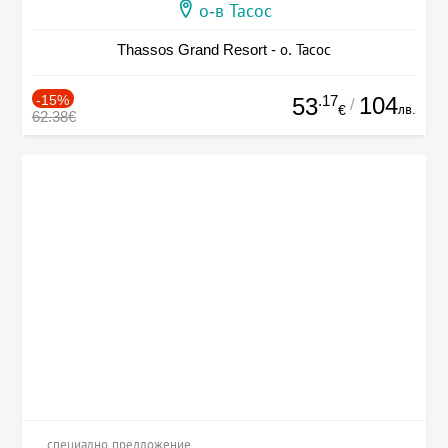
о-в Тасос
Thassos Grand Resort - о. Тасос
-15%
.17
104
53
/
лв.
€
62.38€
специално предложение