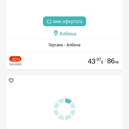
виж офертата
Албена
Гергана - Албена
-20%
.97
86
43
/
лв.
€
54.66€