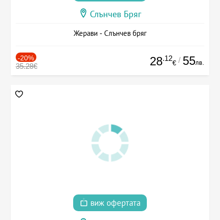
Слънчев Бряг
Жерави - Слънчев бряг
-20%
.12
55
28
/
лв.
€
35.28€
виж офертата