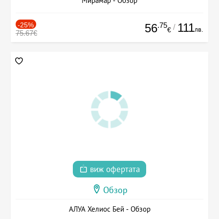
Мирамар - Обзор
-25%
.75
111
56
/
лв.
€
75.67€
виж офертата
Обзор
АЛУА Хелиос Бей - Обзор