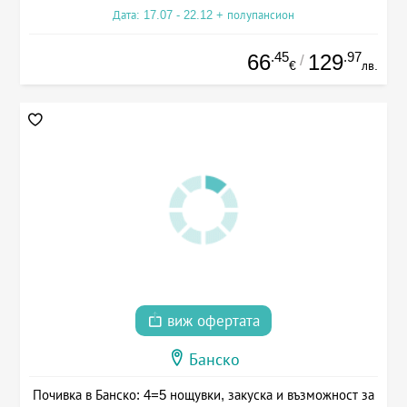
Дата: 17.07 - 22.12 + полупансион
.45
.97
66
129
/
€
лв.
виж офертата
Банско
Почивка в Банско: 4=5 нощувки, закуска и възможност за