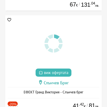
67
.04
131
/
€
лв.
виж офертата
Слънчев Бряг
ЕФЕКТ Гранд Виктория - Слънчев бряг
-20%
.42
81
41
/
лв.
€