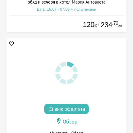
обяд и вечеря в хотел Мария Антоанета
Дата: 16.07 - 07.09 + полупансион
120
.70
234
/
€
лв.
виж офертата
Обзор