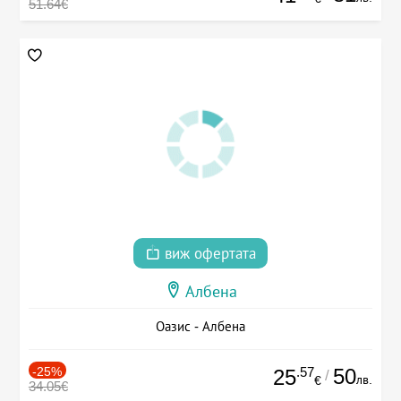
51.64€
виж офертата
Албена
Оазис - Албена
-25%
.57
50
25
/
лв.
€
34.05€