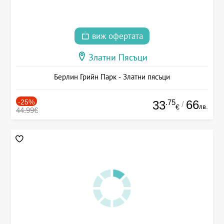
виж офертата
Златни Пясъци
Берлин Грийн Парк - Златни пясъци
-25%
.75
66
33
/
лв.
€
44.99€