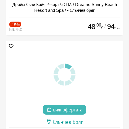
Дрийм Съни Бийч Резорт § СПА / Dreams Sunny Beach
Resort and Spa / - Слънчев бряг
-15%
.06
94
48
/
лв.
€
56.75€
виж офертата
Слънчев Бряг