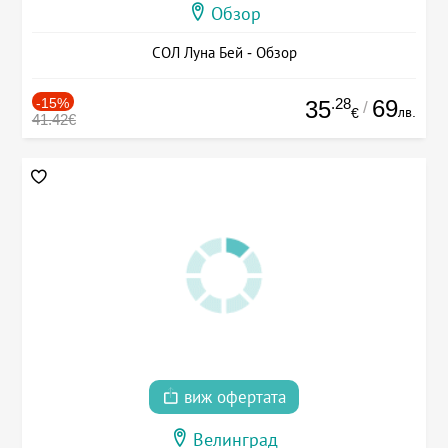
Обзор
СОЛ Луна Бей - Обзор
-15%
.28
69
35
/
лв.
€
41.42€
виж офертата
Велинград