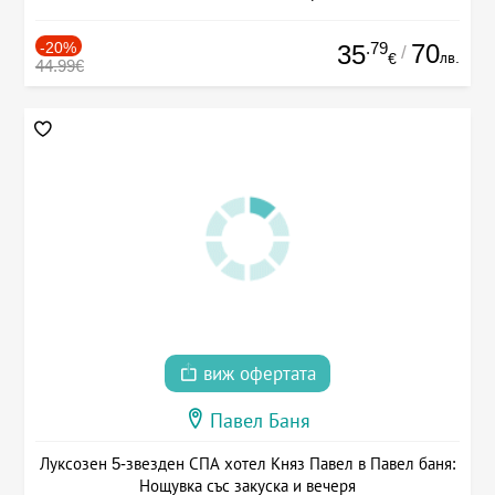
-20%
.79
70
35
/
лв.
€
44.99€
виж офертата
Павел Баня
Луксозен 5-звезден СПА хотел Княз Павел в Павел баня:
Нощувка със закуска и вечеря