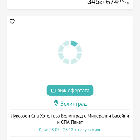
345
674
/
€
лв.
виж офертата
Велинград
Луксозен Спа Хотел във Велинград с Минерални Басейни
и СПА Пакет
Дата: 28.07 - 23.12 + полупансион