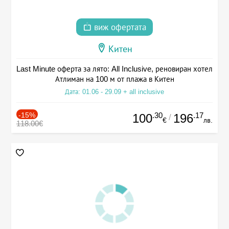
виж офертата
Китен
Last Minute оферта за лято: All Inclusive, реновиран хотел
Атлиман на 100 м от плажа в Китен
Дата: 01.06 - 29.09 + all inclusive
-15%
.30
.17
100
196
/
€
лв.
118.00€