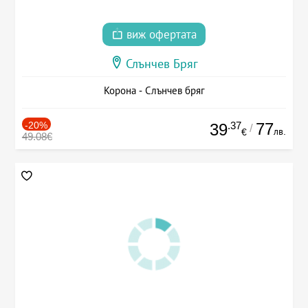
виж офертата
Слънчев Бряг
Корона - Слънчев бряг
-20%
.37
77
39
/
лв.
€
49.08€