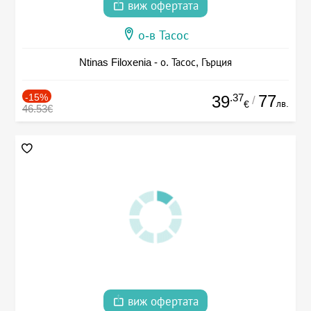
виж офертата
о-в Тасос
Ntinas Filoxenia - о. Тасос, Гърция
-15%
.37
77
39
/
лв.
€
46.53€
виж офертата