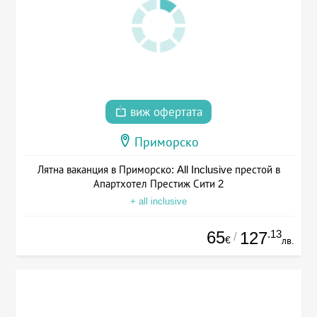
виж офертата
Приморско
Лятна ваканция в Приморско: All Inclusive престой в
Апартхотел Престиж Сити 2
+ all inclusive
65
.13
127
/
€
лв.