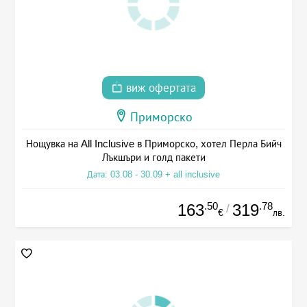
виж офертата
Приморско
Нощувка на All Inclusive в Приморско, хотел Перла Бийч
Лъкшъри и голд пакети
Дата: 03.08 - 30.09 + all inclusive
.50
.78
163
319
/
€
лв.