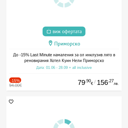
виж офертата
Приморско
До -15% Last Minute намаления за ол инклузив лято в
реновирания Хотел Куин Нели Приморско
Дата: 01.06 - 28.09 + all inclusive
-15%
.90
.27
79
156
/
€
лв.
94.00€