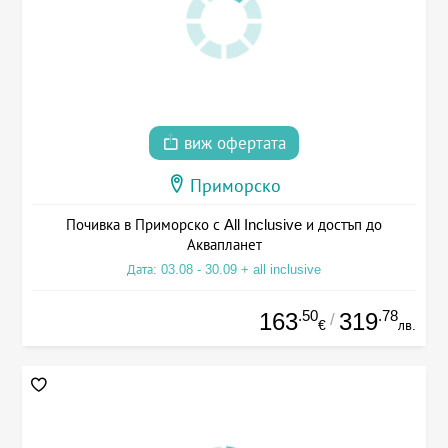
виж офертата
Приморско
Почивка в Приморско с All Inclusive и достъп до
Аквапланет
Дата: 03.08 - 30.09 + all inclusive
.50
.78
163
319
/
€
лв.