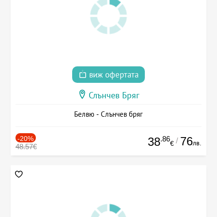
виж офертата
Слънчев Бряг
Белвю - Слънчев бряг
-20%
.86
76
38
/
лв.
€
48.57€