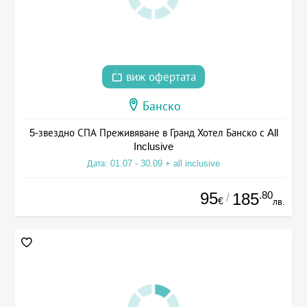
виж офертата
Банско
5-звездно СПА Преживяване в Гранд Хотел Банско с All
Inclusive
Дата: 01.07 - 30.09 + all inclusive
95
.80
185
/
€
лв.