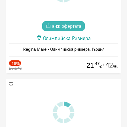
виж офертата
Олимпийска Ривиера
Regina Mare - Олимпийска ривиера, Гърция
-16%
.47
42
21
/
лв.
€
25.57€