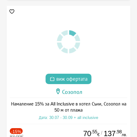
виж офертата
Созопол
Намаление 15% за All Inclusive в хотел Съни, Созопол на
50 м от плажа
Дата: 30.07 - 30.09 + all inclusive
-15%
.55
.98
70
137
/
€
лв.
83.00€