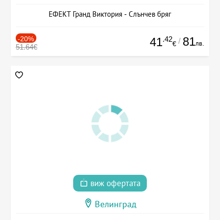
ЕФЕКТ Гранд Виктория - Слънчев бряг
-20%
.42
81
41
/
лв.
€
51.64€
виж офертата
Велинград