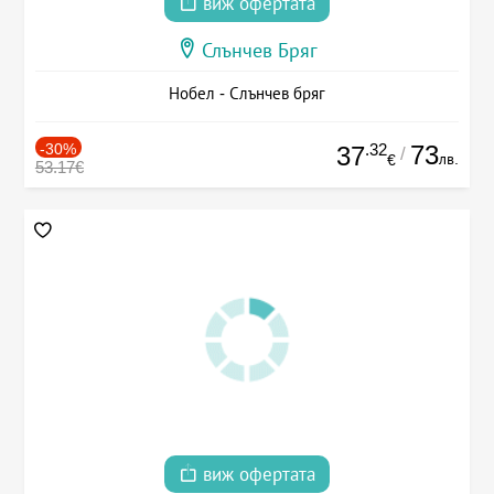
виж офертата
Слънчев Бряг
Нобел - Слънчев бряг
-30%
.32
73
37
/
лв.
€
53.17€
виж офертата