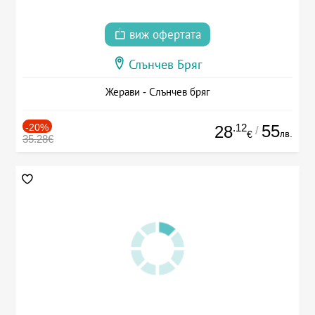
виж офертата
Слънчев Бряг
Жерави - Слънчев бряг
-20%
.12
55
28
/
лв.
€
35.28€