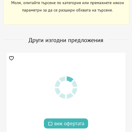
Моля, опитайте търсене по категория или премахнете някои
параметри за да се разшири обхвата на търсене.
Други изгодни предложения
виж офертата