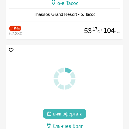
о-в Тасос
Thassos Grand Resort - о. Тасос
-15%
.17
104
53
/
лв.
€
62.38€
виж офертата
Слънчев Бряг