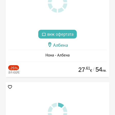
виж офертата
Албена
Нона - Албена
-25%
.61
54
27
/
лв.
€
37.02€