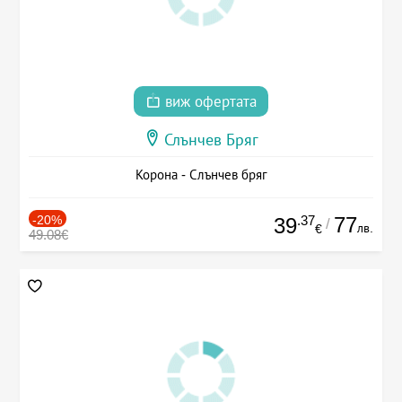
виж офертата
Слънчев Бряг
Корона - Слънчев бряг
-20%
.37
77
39
/
лв.
€
49.08€