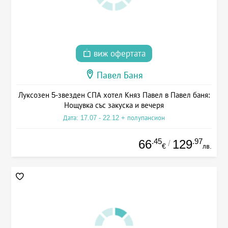
виж офертата
Павел Баня
Луксозен 5-звезден СПА хотел Княз Павел в Павел баня:
Нощувка със закуска и вечеря
Дата: 17.07 - 22.12 + полупансион
.45
.97
66
129
/
€
лв.