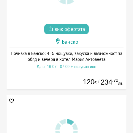
виж офертата
Банско
Почивка в Банско: 4=5 нощувки, закуска и възможност за
обяд и вечеря в хотел Мария Антоанета
Дата: 16.07 - 07.09 + полупансион
120
.70
234
/
€
лв.