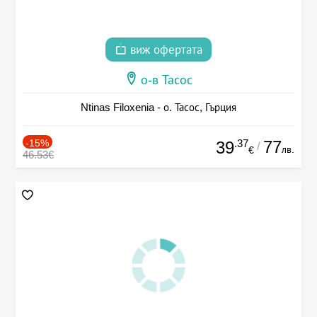
виж офертата
о-в Тасос
Ntinas Filoxenia - о. Тасос, Гърция
-15%
.37
77
39
/
лв.
€
46.53€