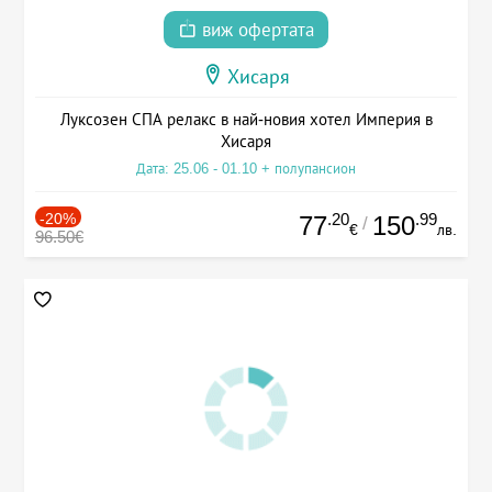
виж офертата
Хисаря
Луксозен СПА релакс в най-новия хотел Империя в
Хисаря
Дата: 25.06 - 01.10 + полупансион
-20%
.20
.99
77
150
/
€
лв.
96.50€