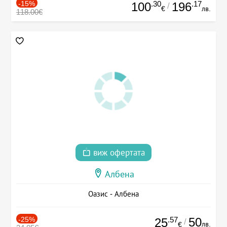
-15%
.30
.17
100
196
/
€
лв.
118.00€
виж офертата
Албена
Оазис - Албена
-25%
.57
50
25
/
лв.
€