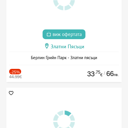
виж офертата
Златни Пясъци
Берлин Грийн Парк - Златни пясъци
-25%
.75
66
33
/
лв.
€
44.99€