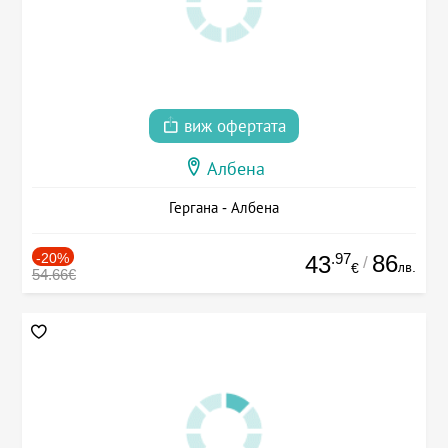
виж офертата
Албена
Гергана - Албена
-20%
.97
86
43
/
лв.
€
54.66€