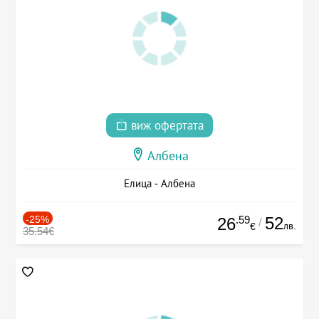
виж офертата
Албена
Елица - Албена
-25%
.59
52
26
/
лв.
€
35.54€