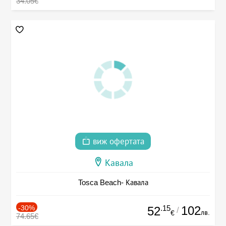
34.05€
виж офертата
Кавала
Tosca Beach- Кавала
-30%
.15
102
52
/
лв.
€
74.65€