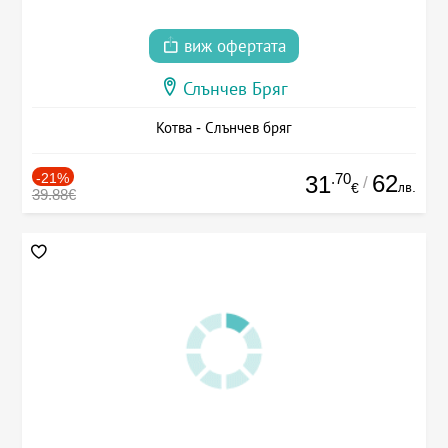
виж офертата
Слънчев Бряг
Котва - Слънчев бряг
-21%
.70
62
31
/
лв.
€
39.88€