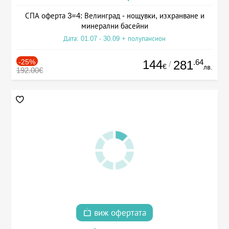
СПА оферта 3=4: Велинград - нощувки, изхранване и
минерални басейни
Дата: 01.07 - 30.09 + полупансион
-25%
144
.64
281
/
€
лв.
192.00€
виж офертата