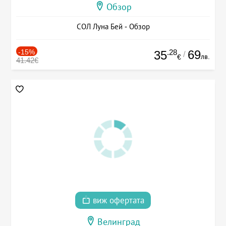
Обзор
СОЛ Луна Бей - Обзор
-15%
.28
69
35
/
лв.
€
41.42€
виж офертата
Велинград