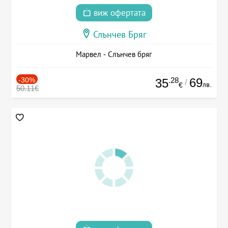
виж офертата
Слънчев Бряг
Марвел - Слънчев бряг
-30%
.28
69
35
/
лв.
€
50.11€