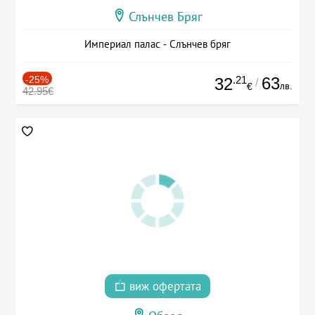
Слънчев Бряг
Империал палас - Слънчев бряг
-25%
.21
63
32
/
лв.
€
42.95€
виж офертата