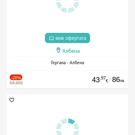
виж офертата
Албена
Гергана - Албена
-20%
.97
86
43
/
лв.
€
54.66€