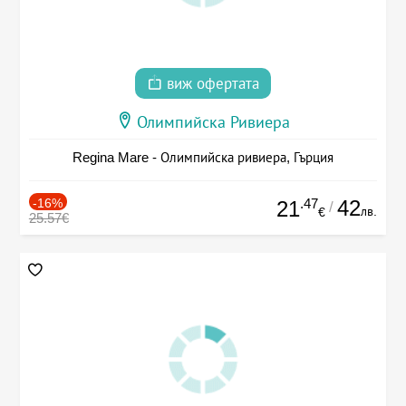
виж офертата
Олимпийска Ривиера
Regina Mare - Олимпийска ривиера, Гърция
-16%
.47
42
21
/
лв.
€
25.57€