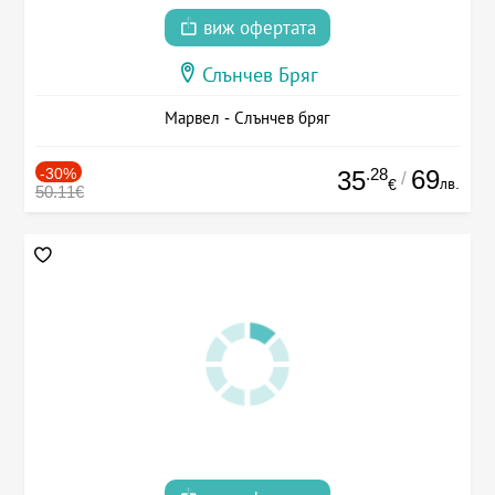
виж офертата
Слънчев Бряг
Марвел - Слънчев бряг
-30%
.28
69
35
/
лв.
€
50.11€