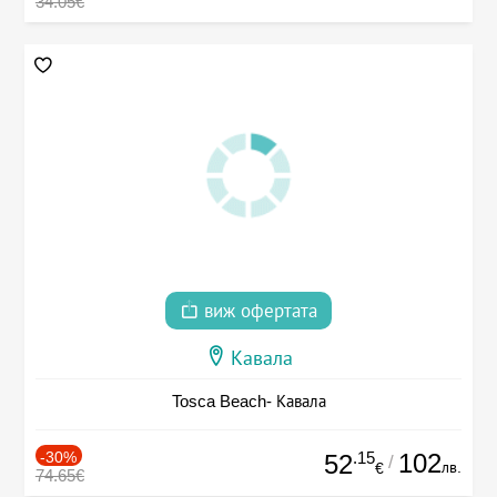
34.05€
виж офертата
Кавала
Tosca Beach- Кавала
-30%
.15
102
52
/
лв.
€
74.65€