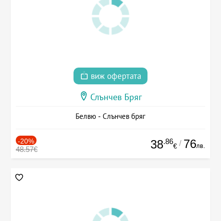
виж офертата
Слънчев Бряг
Белвю - Слънчев бряг
-20%
.86
76
38
/
лв.
€
48.57€