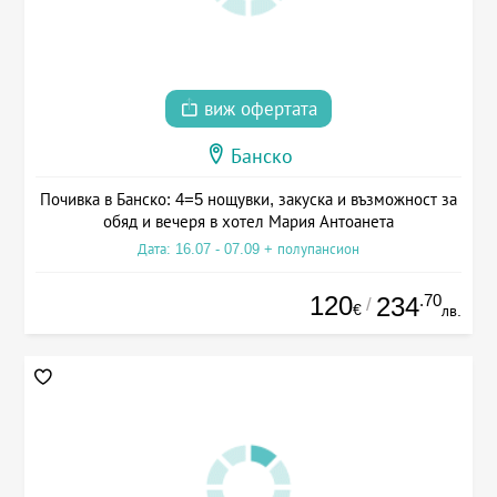
виж офертата
Банско
Почивка в Банско: 4=5 нощувки, закуска и възможност за
обяд и вечеря в хотел Мария Антоанета
Дата: 16.07 - 07.09 + полупансион
120
.70
234
/
€
лв.