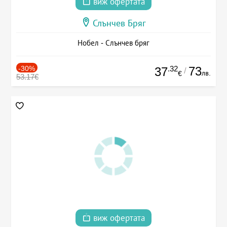
виж офертата
Слънчев Бряг
Нобел - Слънчев бряг
-30%
.32
73
37
/
лв.
€
53.17€
виж офертата