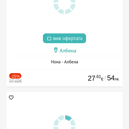
виж офертата
Албена
Нона - Албена
-25%
.61
54
27
/
лв.
€
37.02€