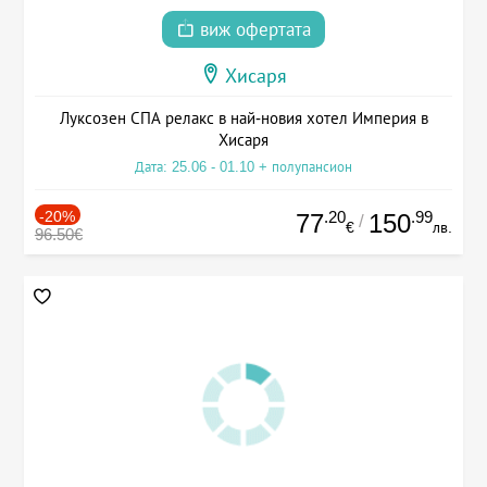
виж офертата
Хисаря
Луксозен СПА релакс в най-новия хотел Империя в
Хисаря
Дата: 25.06 - 01.10 + полупансион
-20%
.20
.99
77
150
/
€
лв.
96.50€