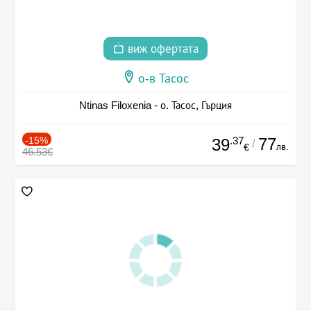
виж офертата
о-в Тасос
Ntinas Filoxenia - о. Тасос, Гърция
-15%
.37
77
39
/
лв.
€
46.53€