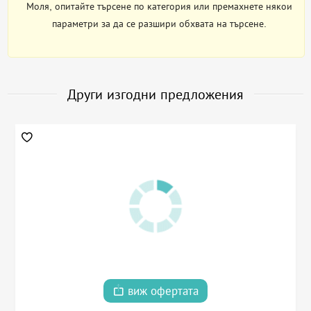
Моля, опитайте търсене по категория или премахнете някои
параметри за да се разшири обхвата на търсене.
Други изгодни предложения
виж офертата