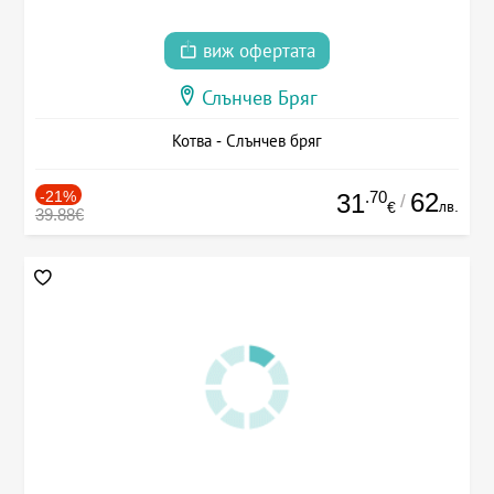
виж офертата
Слънчев Бряг
Котва - Слънчев бряг
-21%
.70
62
31
/
лв.
€
39.88€