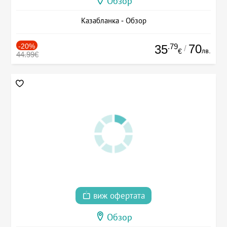
Обзор
Казабланка - Обзор
-20%
.79
70
35
/
лв.
€
44.99€
виж офертата
Обзор