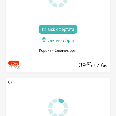
виж офертата
Слънчев Бряг
Корона - Слънчев бряг
-20%
.37
77
39
/
лв.
€
49.08€