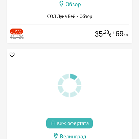
Обзор
СОЛ Луна Бей - Обзор
-15%
.28
69
35
/
лв.
€
41.42€
виж офертата
Велинград