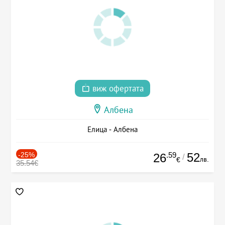
виж офертата
Албена
Елица - Албена
-25%
.59
52
26
/
лв.
€
35.54€