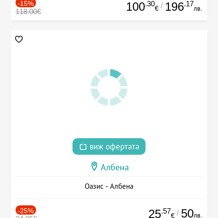
-15%
.30
.17
100
196
/
€
лв.
118.00€
виж офертата
Албена
Оазис - Албена
-25%
.57
50
25
/
лв.
€