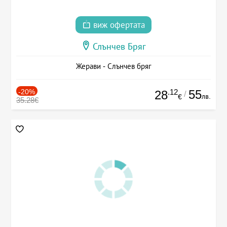
виж офертата
Слънчев Бряг
Жерави - Слънчев бряг
-20%
.12
55
28
/
лв.
€
35.28€