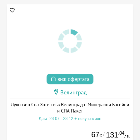
виж офертата
Велинград
Луксозен Спа Хотел във Велинград с Минерални Басейни
и СПА Пакет
Дата: 28.07 - 23.12 + полупансион
67
.04
131
/
€
лв.