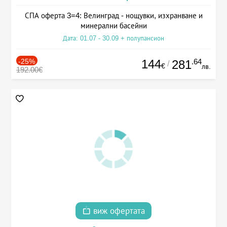
СПА оферта 3=4: Велинград - нощувки, изхранване и
минерални басейни
Дата: 01.07 - 30.09 + полупансион
-25%
144
.64
281
/
€
лв.
192.00€
виж офертата