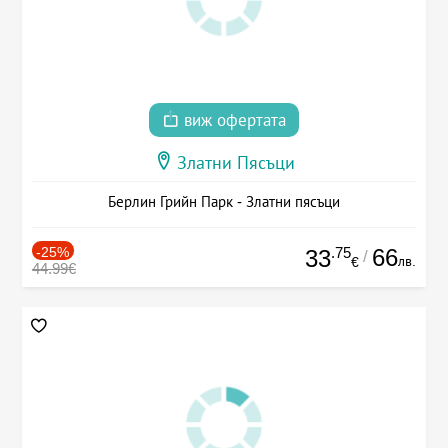
виж офертата
Златни Пясъци
Берлин Грийн Парк - Златни пясъци
-25%
.75
66
33
/
лв.
€
44.99€