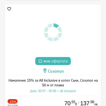
виж офертата
Созопол
Намаление 15% за All Inclusive в хотел Съни, Созопол на
50 м от плажа
Дата: 30.07 - 30.09 + all inclusive
-15%
.55
.98
70
137
/
€
лв.
83.00€