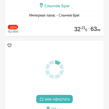
Слънчев Бряг
Империал палас - Слънчев бряг
-25%
.21
63
32
/
лв.
€
42.95€
виж офертата