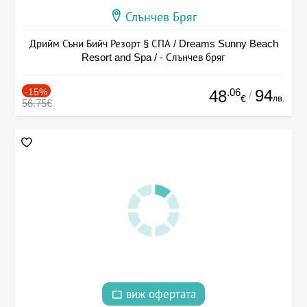
Слънчев Бряг
Дрийм Съни Бийч Резорт § СПА / Dreams Sunny Beach
Resort and Spa / - Слънчев бряг
-15%
.06
94
48
/
лв.
€
56.75€
виж офертата