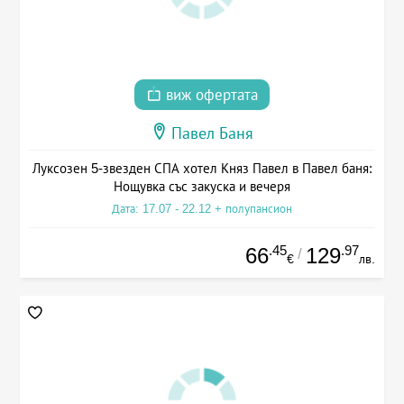
виж офертата
Павел Баня
Луксозен 5-звезден СПА хотел Княз Павел в Павел баня:
Нощувка със закуска и вечеря
Дата: 17.07 - 22.12 + полупансион
.45
.97
66
129
/
€
лв.