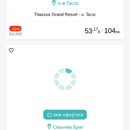
о-в Тасос
Thassos Grand Resort - о. Тасос
-15%
.17
104
53
/
лв.
€
62.38€
виж офертата
Слънчев Бряг