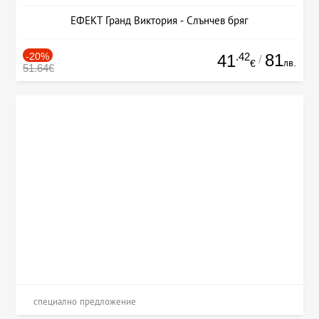
ЕФЕКТ Гранд Виктория - Слънчев бряг
-20%
.42
81
41
/
лв.
€
51.64€
специално предложение