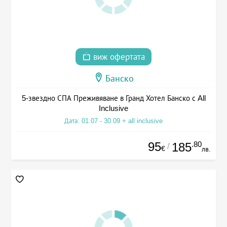
виж офертата
Банско
5-звездно СПА Преживяване в Гранд Хотел Банско с All
Inclusive
Дата: 01.07 - 30.09 + all inclusive
95
.80
185
/
€
лв.