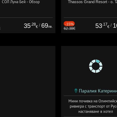
СОЛ Луна Бей - Обзор
Thassos Grand Resort - о. Т
.28
69
-15%
.17
1
35
53
/
/
лв.
€
€
€
62.38€
Паралия Катерин
Мини почивка на Олимпийс
ривиера с транспорт от Рус
настаняване в хотел
Дата: 18.09 - 23.09 + закуск