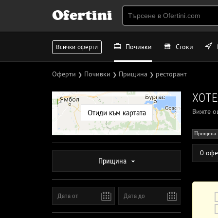
Ofertini
Почивки
Стоки
Всички оферти
Оферти
Почивки
Прищина
ресторант
❯
❯
❯
ХОТЕ
Вижте 
Отиди към картата
Прищина
0 офе
Прищина