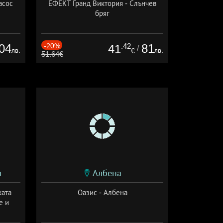
асос
ЕФЕКТ Гранд Виктория - Слънчев
бряг
04
-20%
.42
81
41
/
лв.
лв.
€
51.64€
и
Албена
ката
Оазис - Албена
е и
а