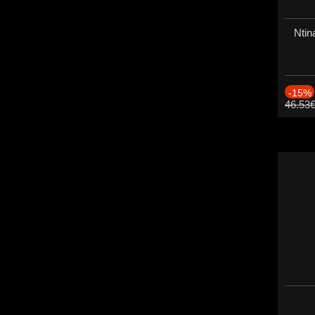
Ntin
-15%
46.53