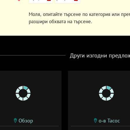
Моля, опитайте търсене по категория или пре
разшири обхвата на търсене.
Други изгодни предло
Обзор
о-в Тасос