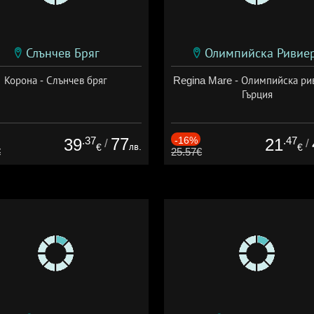
Слънчев Бряг
Олимпийска Ривие
Корона - Слънчев бряг
Regina Mare - Олимпийска ри
Гърция
.37
77
-16%
.47
39
21
/
/
лв.
€
€
€
25.57€