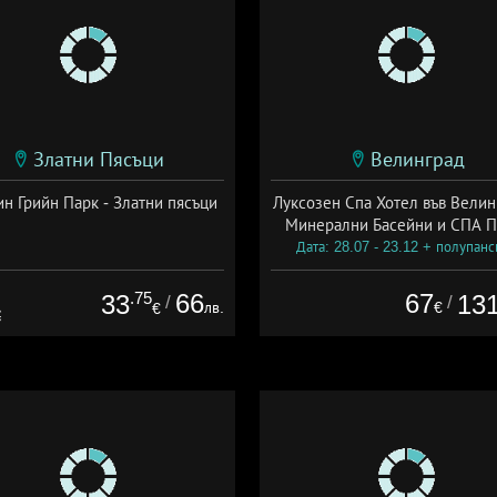
Златни Пясъци
Велинград
н Грийн Парк - Златни пясъци
Луксозен Спа Хотел във Велин
Минерални Басейни и СПА П
Дата: 28.07 - 23.12 + полупан
.75
66
67
33
13
/
/
лв.
€
€
€