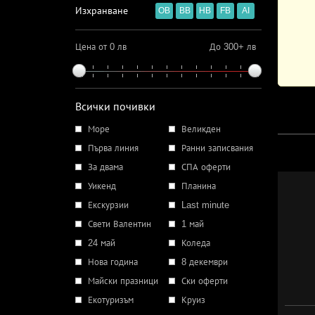
Изхранване
OB
BB
HB
FB
AI
Цена от 0 лв
До 300+ лв
Всички почивки
Море
Великден
Първа линия
Ранни записвания
За двама
СПА оферти
Уикенд
Планина
Екскурзии
Last minute
Свети Валентин
1 май
24 май
Коледа
Нова година
8 декември
Майски празници
Ски оферти
Екотуризъм
Круиз