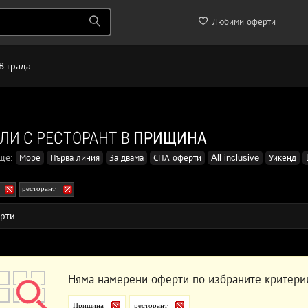
Любими оферти
В града
ЛИ С РЕСТОРАНТ В
ПРИЩИНА
още:
Море
Първа линия
За двама
СПА оферти
All inclusive
Уикенд
ресторант
рти
Няма намерени оферти по избраните критери
Прищина
ресторант