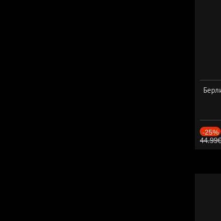
Берли
-25%
44.99