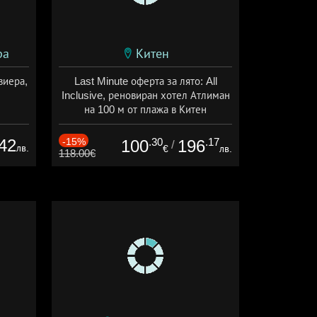
ра
Китен
виера,
Last Minute оферта за лято: All
Inclusive, реновиран хотел Атлиман
на 100 м от плажа в Китен
Дата: 01.06 - 29.09 + all inclusive
42
-15%
.30
.17
100
196
/
лв.
€
лв.
118.00€