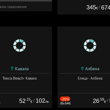
345
67
/
ално предложение
€
Кавала
Албена
Tosca Beach- Кавала
Елица - Албена
.15
102
-25%
.59
52
26
/
/
лв.
€
€
€
35.54€