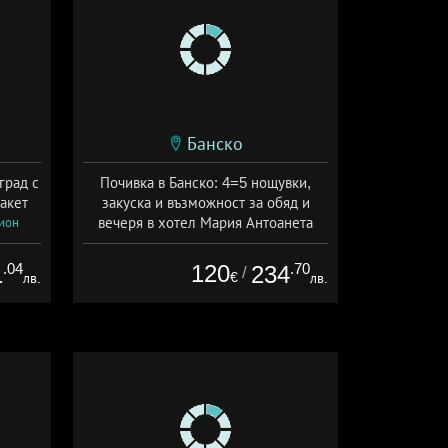
Банско
град с
Почивка в Банско: 4=5 нощувки,
акет
закуска и възможност за обяд и
вечеря в хотел Мария Антоанета
сион
Дата: 16.07 - 07.09 + полупансион
.04
120
.70
1
234
/
€
лв.
лв.