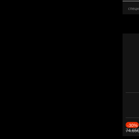
специ
-30%
74.65