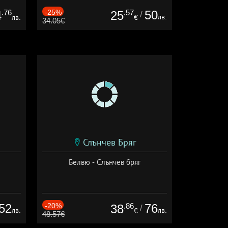
.76
-25%
.57
50
4
25
/
лв.
лв.
€
34.05€
Слънчев Бряг
Белвю - Слънчев бряг
52
-20%
.86
76
38
/
лв.
лв.
€
48.57€