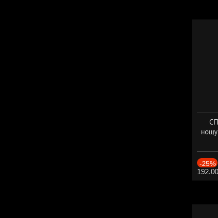
СП
нощу
Дат
-25%
192.0