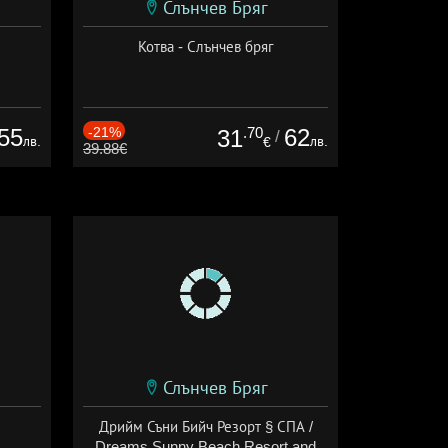
Слънчев Бряг
Котва - Слънчев бряг
55
-21%
.70
62
31
/
лв.
лв.
€
39.88€
Слънчев Бряг
Дрийм Съни Бийч Резорт § СПА /
Dreams Sunny Beach Resort and