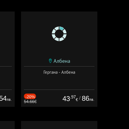
Албена
Гергана - Албена
54
-20%
.97
86
43
/
лв.
лв.
€
54.66€