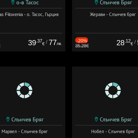
о-в Тасос
Слънчев Бряг
as Filoxenia - о. Тасос, Гърция
Жерави - Слънчев бряг
.37
77
-20%
.12
39
28
/
/
лв.
€
€
€
35.28€
Слънчев Бряг
Слънчев Бряг
Марвел - Слънчев бряг
Нобел - Слънчев бряг