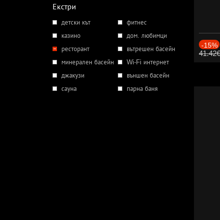
Екстри
детски кът
фитнес
казино
дом. любимци
-15%
ресторант
вътрешен басейн
41.42
минерален басейн
Wi-Fi интернет
джакузи
външен басейн
сауна
парна баня