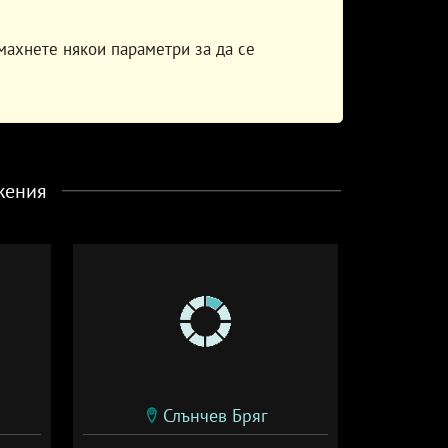
махнете някои параметри за да се
жения
Слънчев Бряг