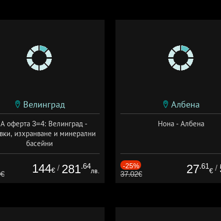
Велинград
Албена
А оферта 3=4: Велинград -
Нона - Албена
вки, изхранване и минерални
басейни
а: 01.07 - 30.09 + полупансион
144
.64
-25%
.61
281
27
/
/
€
лв.
€
0€
37.02€