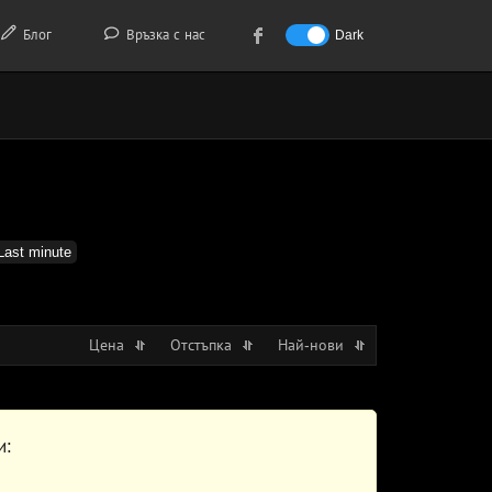
Блог
Връзка с нас
Dark
Last minute
Цена
Отстъпка
Най-нови
и: