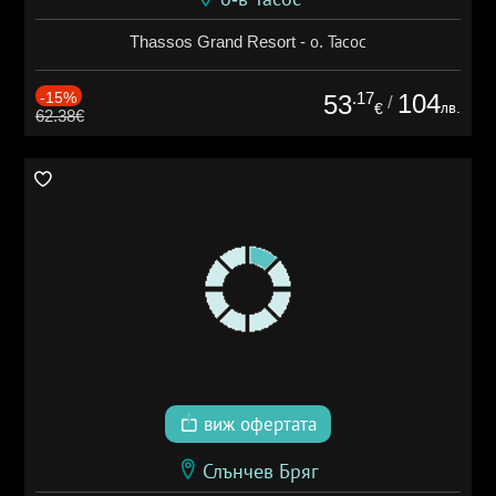
Thassos Grand Resort - о. Тасос
-15%
.17
104
53
/
лв.
€
62.38€
виж офертата
Слънчев Бряг