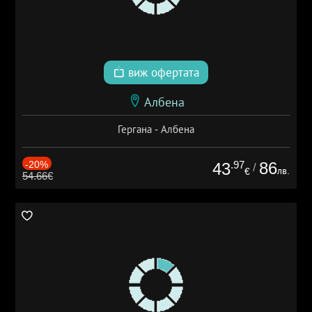
виж офертата
Албена
Гергана - Албена
-20%
.97
86
43
/
лв.
€
54.66€