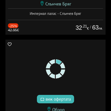
Слънчев Бряг
Империал палас - Слънчев бряг
-25%
.21
63
32
/
лв.
€
42.95€
виж офертата
Обзор