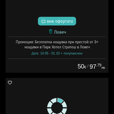
виж офертата
Ловеч
Промоция: Безплатна нощувка при престой от 3+
нощувки в Парк Хотел Стратеш в Ловеч
Дата: 14.05 - 01.10 + полупансион
50
.79
97
/
€
лв.