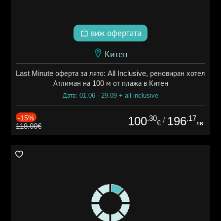
виж офертата
Китен
Last Minute оферта за лято: All Inclusive, реновиран хотел
Атлиман на 100 м от плажа в Китен
Дата: 01.06 - 29.09 + all inclusive
-15%
.30
.17
100
196
/
€
лв.
118.00€