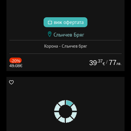
виж офертата
Слънчев Бряг
Корона - Слънчев бряг
-20%
.37
77
39
/
лв.
€
49.08€