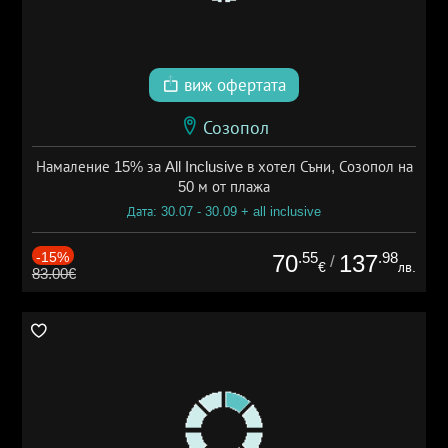
виж офертата
Созопол
Намаление 15% за All Inclusive в хотел Съни, Созопол на
50 м от плажа
Дата: 30.07 - 30.09 + all inclusive
-15%
.55
.98
70
137
/
€
лв.
83.00€