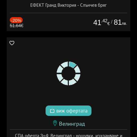
ЕФЕКТ Гранд Виктория - Слънчев бряг
-20%
.42
81
41
/
лв.
€
51.64€
виж офертата
Велинград
СПА оферта 3=4: Велинград - нощувки, изхранване и