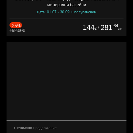
минерални басейни
Дата: 01.07 - 30.09 + полупансион
-25%
144
.64
281
/
€
лв.
192.00€
специално предложение