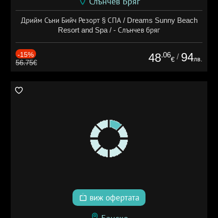
Слънчев Бряг
Дрийм Съни Бийч Резорт § СПА / Dreams Sunny Beach
Resort and Spa / - Слънчев бряг
-15%
.06
94
48
/
лв.
€
56.75€
виж офертата