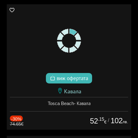
виж офертата
Кавала
Tosca Beach- Кавала
-30%
.15
102
52
/
лв.
€
74.65€