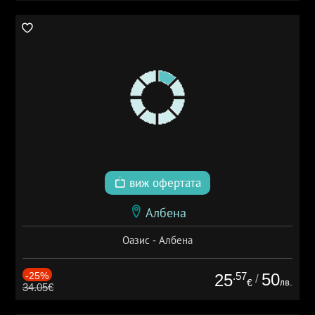
виж офертата
Албена
Оазис - Албена
-25%
.57
50
25
/
лв.
€
34.05€