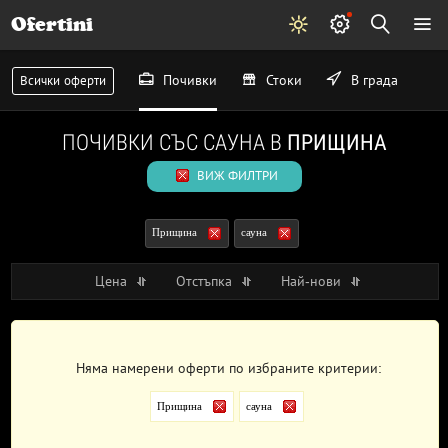
Ofertini
Почивки
Стоки
В града
Всички оферти
ПОЧИВКИ СЪС САУНА В
ПРИЩИНА
ВИЖ ФИЛТРИ
Прищина
сауна
Цена
Отстъпка
Най-нови
Няма намерени оферти по избраните критерии:
Прищина
сауна