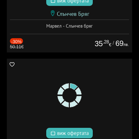
виж офертата
Слънчев Бряг
Марвел - Слънчев бряг
-30%
.28
69
35
/
лв.
€
50.11€
виж офертата