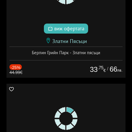
виж офертата
Златни Пясъци
Берлин Грийн Парк - Златни пясъци
-25%
.75
66
33
/
лв.
€
44.99€