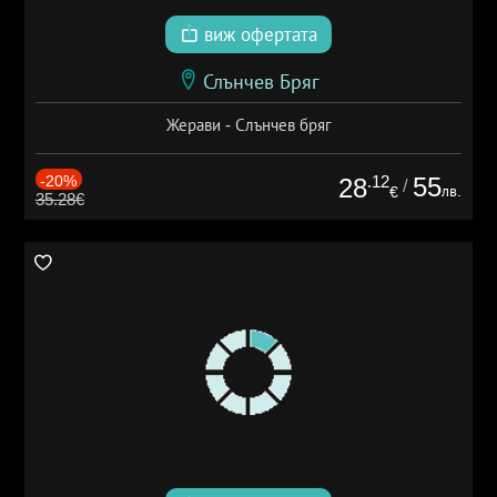
виж офертата
Слънчев Бряг
Жерави - Слънчев бряг
-20%
.12
55
28
/
лв.
€
35.28€