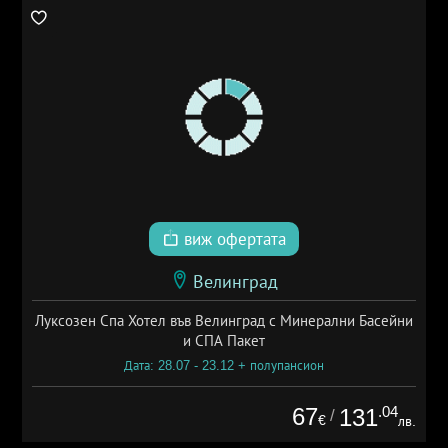
виж офертата
Велинград
Луксозен Спа Хотел във Велинград с Минерални Басейни
и СПА Пакет
Дата: 28.07 - 23.12 + полупансион
67
.04
131
/
€
лв.