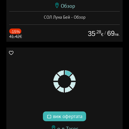
Обзор
СОЛ Луна Бей - Обзор
-15%
.28
69
35
/
лв.
€
41.42€
виж офертата
о-в Тасос