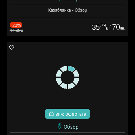
Казабланка - Обзор
-20%
.79
70
35
/
лв.
€
44.99€
виж офертата
Обзор