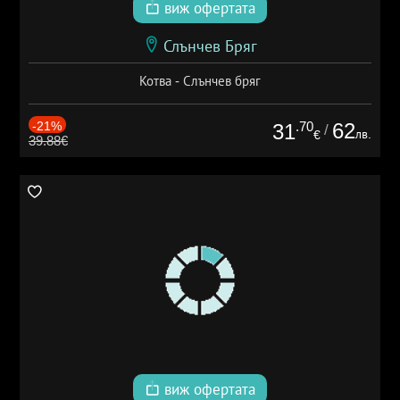
виж офертата
Слънчев Бряг
Котва - Слънчев бряг
-21%
.70
62
31
/
лв.
€
39.88€
виж офертата