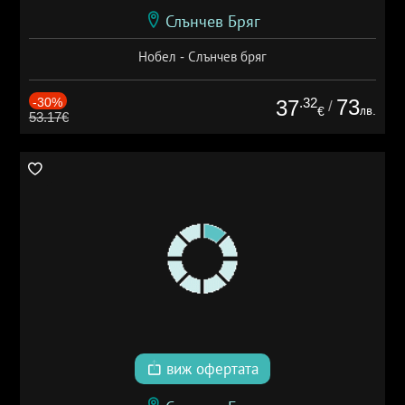
Слънчев Бряг
Нобел - Слънчев бряг
-30%
.32
73
37
/
лв.
€
53.17€
виж офертата