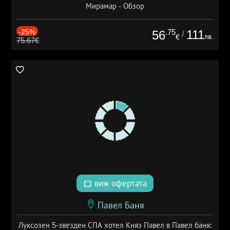
Мирамар - Обзор
-25%
.75
111
56
/
лв.
€
75.67€
виж офертата
Павел Баня
Луксозен 5-звезден СПА хотел Княз Павел в Павел баня: