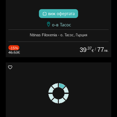
виж офертата
о-в Тасос
Ntinas Filoxenia - о. Тасос, Гърция
-15%
.37
77
39
/
лв.
€
46.53€