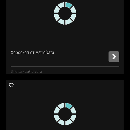
Хороскоп от AstroData
Инсталирайте сега