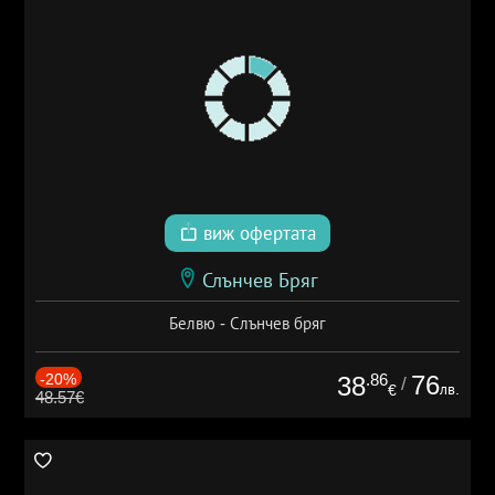
виж офертата
Слънчев Бряг
Белвю - Слънчев бряг
-20%
.86
76
38
/
лв.
€
48.57€