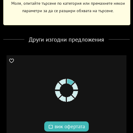
Моля, опитайте търсене по категория или премахнете някои
параметри за да се разшири обхвата на търсене.
Други изгодни предложения
виж офертата