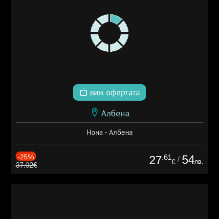
виж офертата
Албена
Нона - Албена
-25%
.61
54
27
/
лв.
€
37.02€