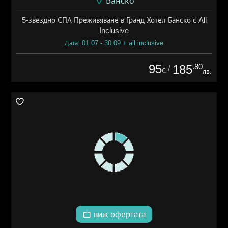
Банско
5-звездно СПА Преживяване в Гранд Хотел Банско с All
Inclusive
Дата: 01.07 - 30.09 + all inclusive
95
.80
185
/
€
лв.
виж офертата