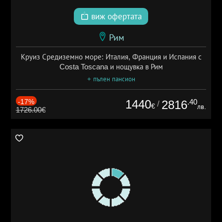
виж офертата
Рим
Круиз Средиземно море: Италия, Франция и Испания с
Costa Toscana и нощувка в Рим
+ пълен пансион
-17%
1440
.40
2816
/
€
лв.
1726.00€