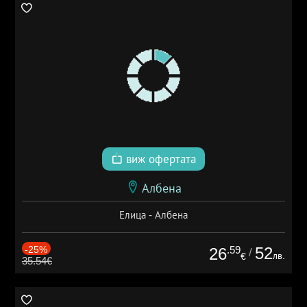
виж офертата
Албена
Елица - Албена
-25%
.59
52
26
/
лв.
€
35.54€