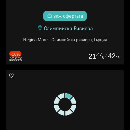
виж офертата
Олимпийска Ривиера
Regina Mare - Олимпийска ривиера, Гърция
-16%
.47
42
21
/
лв.
€
25.57€