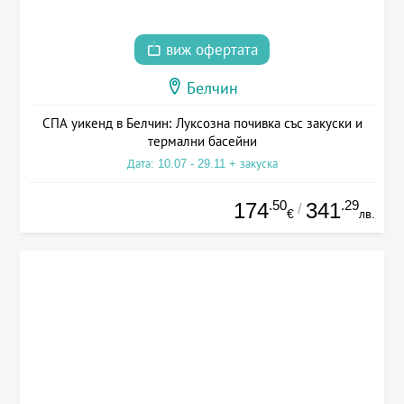
виж офертата
Белчин
СПА уикенд в Белчин: Луксозна почивка със закуски и
термални басейни
Дата: 10.07 - 29.11 + закуска
.50
.29
174
341
/
€
лв.