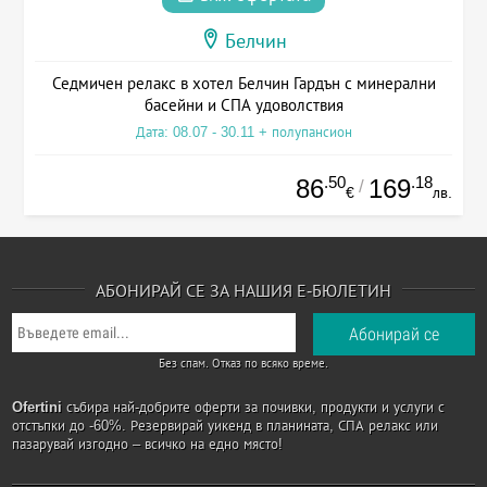
Белчин
Седмичен релакс в хотел Белчин Гардън с минерални
басейни и СПА удоволствия
Дата: 08.07 - 30.11 + полупансион
.50
.18
86
169
/
€
лв.
АБОНИРАЙ СЕ ЗА НАШИЯ Е-БЮЛЕТИН
Без спам. Отказ по всяко време.
Ofertini
събира най-добрите оферти за почивки, продукти и услуги с
отстъпки до -60%. Резервирай уикенд в планината, СПА релакс или
пазарувай изгодно – всичко на едно място!