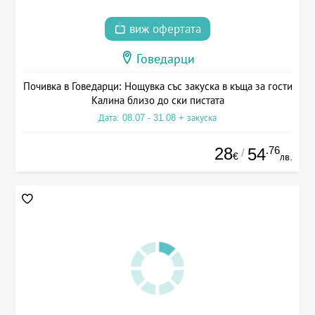
виж офертата
Говедарци
Почивка в Говедарци: Нощувка със закуска в къща за гости
Калина близо до ски пистата
Дата: 08.07 - 31.08 + закуска
28
.76
54
/
€
лв.