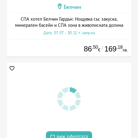
Белчин
СПА хотел Белчин Гардън: Нощувка със закуска,
минерален басейн и СПА зона в живописната долина
Дата: 07.07 - 30.11 + закуска
.50
.18
86
169
/
€
лв.
виж офертата