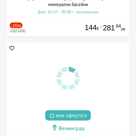
минерални басейни
Дата: 01.07 - 30.09 + полупансион
-25%
144
.64
281
/
€
лв.
192.00€
виж офертата
Велинград