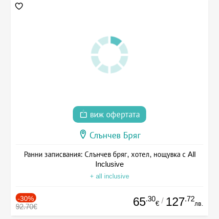
виж офертата
Слънчев Бряг
Ранни записвания: Слънчев бряг, хотел, нощувка с All
Inclusive
+ all inclusive
-30%
.30
.72
65
127
/
€
лв.
92.70€