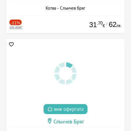
Котва - Слънчев бряг
-21%
.70
62
31
/
лв.
€
39.88€
виж офертата
Слънчев Бряг