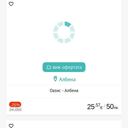
виж офертата
Албена
Оазис - Албена
-25%
.57
50
25
/
лв.
€
34.05€