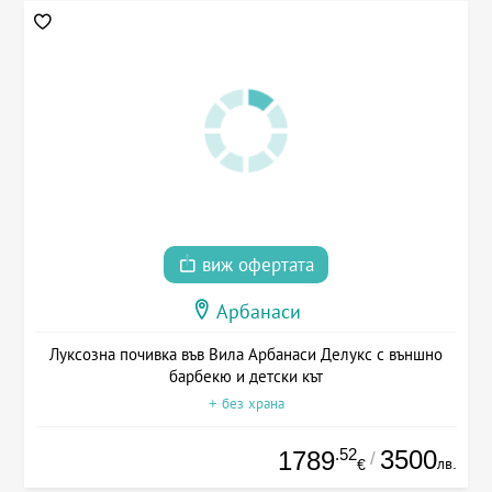
виж офертата
Арбанаси
Луксозна почивка във Вила Арбанаси Делукс с външно
барбекю и детски кът
+ без храна
.52
3500
1789
/
лв.
€