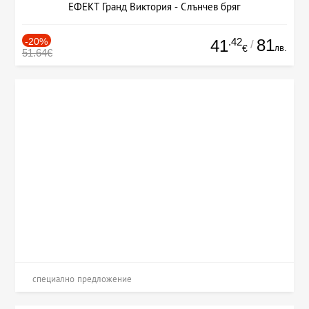
ЕФЕКТ Гранд Виктория - Слънчев бряг
-20%
.42
81
41
/
лв.
€
51.64€
специално предложение