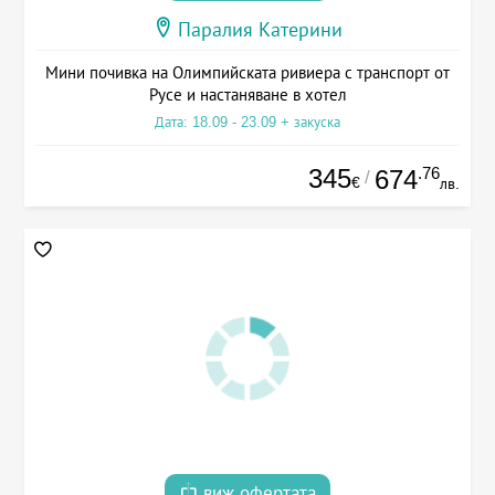
Паралия Катерини
Мини почивка на Олимпийската ривиера с транспорт от
Русе и настаняване в хотел
Дата: 18.09 - 23.09 + закуска
345
.76
674
/
€
лв.
виж офертата