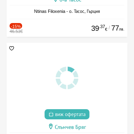
Ntinas Filoxenia - о. Тасос, Гърция
-15%
.37
77
39
/
лв.
€
46.53€
виж офертата
Слънчев Бряг