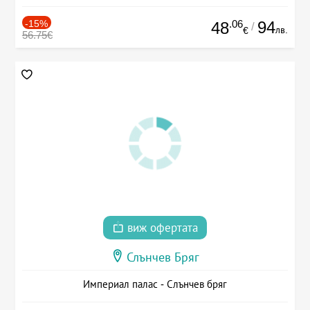
-15%
.06
94
48
/
лв.
€
56.75€
виж офертата
Слънчев Бряг
Империал палас - Слънчев бряг