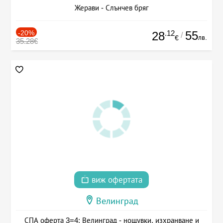
Жерави - Слънчев бряг
-20%
.12
55
28
/
лв.
€
35.28€
виж офертата
Велинград
СПА оферта 3=4: Велинград - нощувки, изхранване и