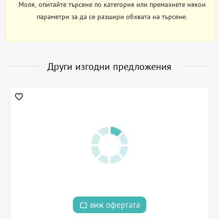
Моля, опитайте търсене по категория или премахнете някои
параметри за да се разшири обхвата на търсене.
Други изгодни предложения
виж офертата