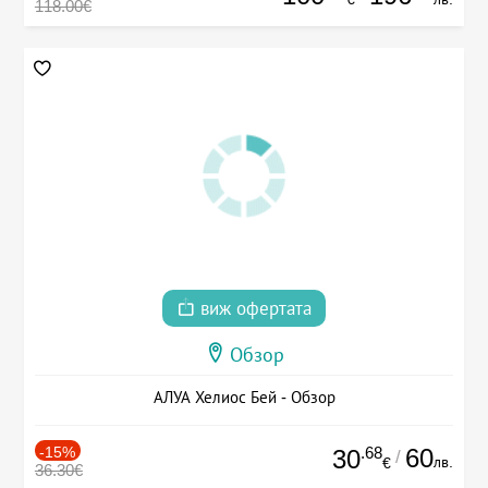
118.00€
виж офертата
Обзор
АЛУА Хелиос Бей - Обзор
-15%
.68
60
30
/
лв.
€
36.30€