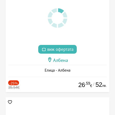
виж офертата
Албена
Елица - Албена
-25%
.59
52
26
/
лв.
€
35.54€