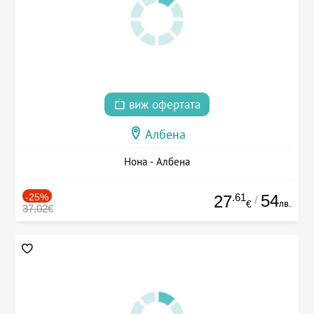
виж офертата
Албена
Нона - Албена
-25%
.61
54
27
/
лв.
€
37.02€