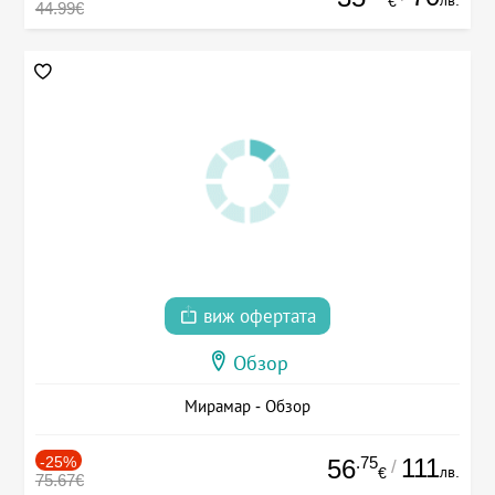
лв.
€
44.99€
виж офертата
Обзор
Мирамар - Обзор
-25%
.75
111
56
/
лв.
€
75.67€