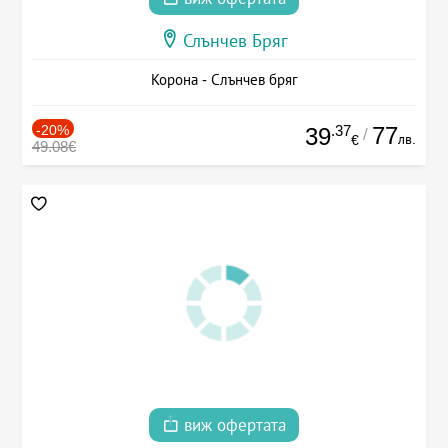
Слънчев Бряг
Корона - Слънчев бряг
-20%
.37
77
39
/
лв.
€
49.08€
виж офертата