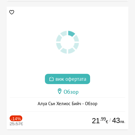
виж офертата
Обзор
Алуа Сън Хелиос Бийч - Обзор
-14%
.99
43
21
/
лв.
€
25.57€