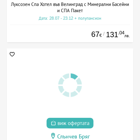
Луксозен Спа Хотел във Велинград с Минерални Басейни
и СПА Пакет
Дата: 28.07 - 23.12 + полупансион
67
.04
131
/
€
лв.
виж офертата
Слънчев Бряг