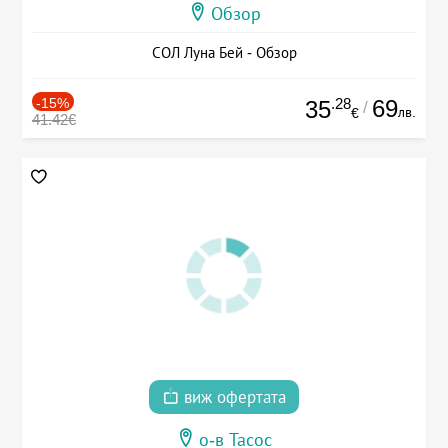
Обзор
СОЛ Луна Бей - Обзор
-15%
.28
69
35
/
лв.
€
41.42€
виж офертата
о-в Тасос