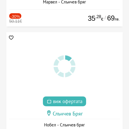
Марвел - Слънчев бряг
-30%
.28
69
35
/
лв.
€
50.11€
виж офертата
Слънчев Бряг
Нобел - Слънчев бряг