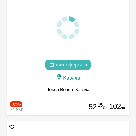
виж офертата
Кавала
Tosca Beach- Кавала
-30%
.15
102
52
/
лв.
€
74.65€