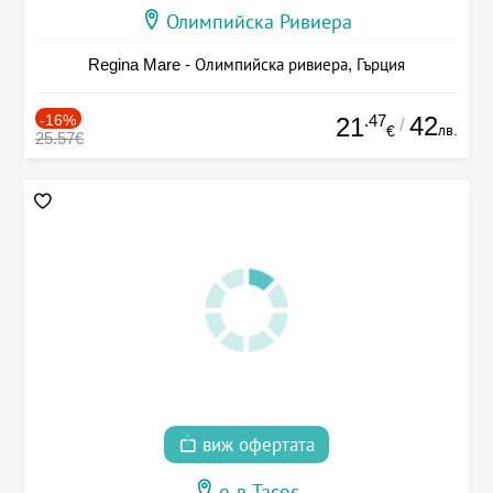
Олимпийска Ривиера
Regina Mare - Олимпийска ривиера, Гърция
-16%
.47
42
21
/
лв.
€
25.57€
виж офертата
о-в Тасос