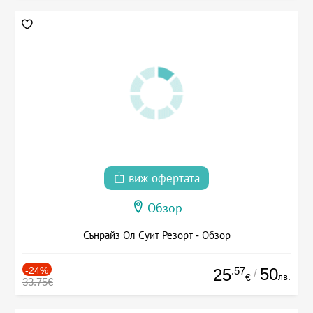
виж офертата
Обзор
Сънрайз Ол Суит Резорт - Обзор
-24%
.57
50
25
/
лв.
€
33.75€