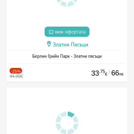
виж офертата
Златни Пясъци
Берлин Грийн Парк - Златни пясъци
-25%
.75
66
33
/
лв.
€
44.99€