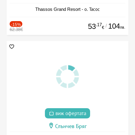
Thassos Grand Resort - о. Тасос
-15%
.17
104
53
/
лв.
€
62.38€
виж офертата
Слънчев Бряг