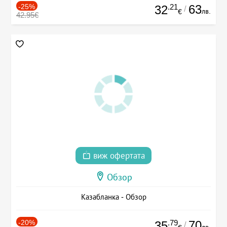
-25%
.21
63
32
/
лв.
€
42.95€
виж офертата
Обзор
Казабланка - Обзор
-20%
.79
70
35
/