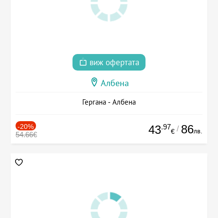
виж офертата
Албена
Гергана - Албена
-20%
.97
86
43
/
лв.
€
54.66€