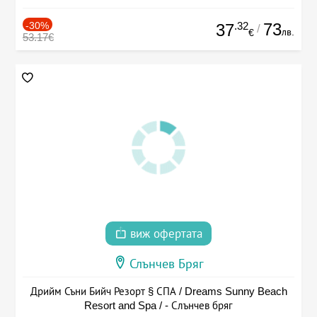
-30%
.32
73
37
/
лв.
€
53.17€
виж офертата
Слънчев Бряг
Дрийм Съни Бийч Резорт § СПА / Dreams Sunny Beach
Resort and Spa / - Слънчев бряг