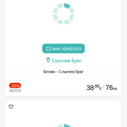
виж офертата
Слънчев Бряг
Белвю - Слънчев бряг
-20%
.86
76
38
/
лв.
€
48.57€