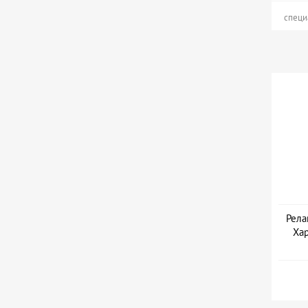
специ
Рела
Хар
Дат