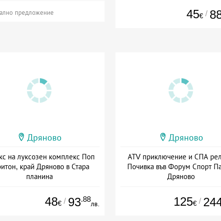
45
8
/
ално предложение
€
Дряново
Дряново
кс на луксозен комплекс Поп
АТV приключение и СПА рел
итон, край Дряново в Стара
Почивка във Форум Спорт Па
планина
Дряново
а: 16.07 - 20.12 + полупансион
+ полупансион
48
.88
125
93
24
/
/
€
€
лв.