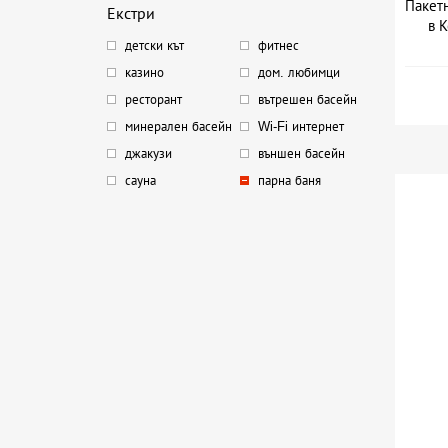
Пакетн
Екстри
в 
детски кът
фитнес
казино
дом. любимци
ресторант
вътрешен басейн
минерален басейн
Wi-Fi интернет
джакузи
външен басейн
сауна
парна баня