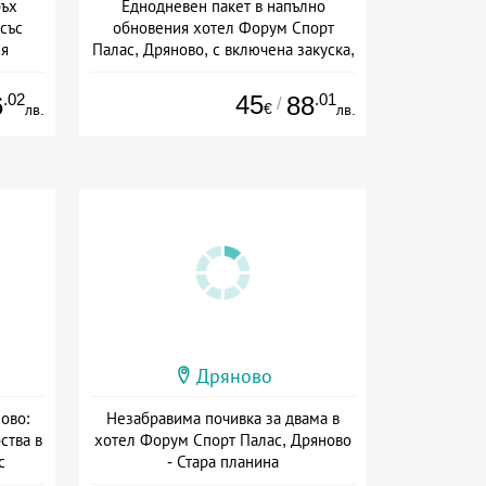
ръх
Еднодневен пакет в напълно
със
обновения хотел Форум Спорт
ия
Палас, Дряново, с включена закуска,
вечеря и басейн
а
Дата: 15.06 - 06.09 + полупансион
.02
45
.01
6
88
/
€
лв.
лв.
Дряново
ово:
Незабравима почивка за двама в
ства в
хотел Форум Спорт Палас, Дряново
с
- Стара планина
сион
Дата: 13.07 - 30.09 + полупансион