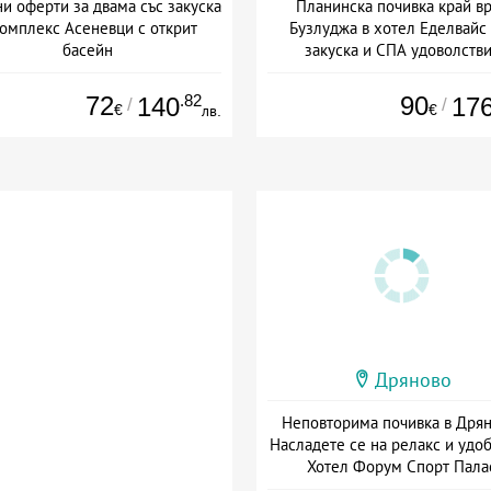
и оферти за двама със закуска
Планинска почивка край в
Комплекс Асеневци с открит
Бузлуджа в хотел Еделвайс 
басейн
закуска и СПА удоволств
Дата: 26.06 - 07.09 + закуска
Дата: 27.07 - 20.12 + закуск
72
.82
90
140
17
/
/
€
€
лв.
Дряново
Неповторима почивка в Дрян
Насладете се на релакс и удоб
Хотел Форум Спорт Пала
Дата: 13.07 - 30.09 + полупан