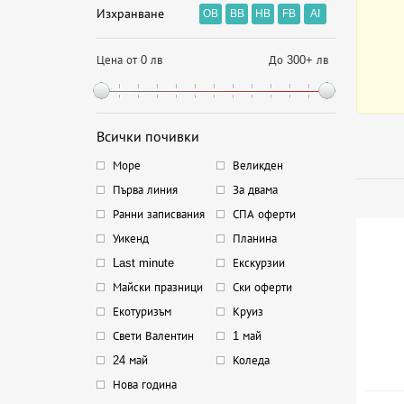
Изхранване
OB
BB
HB
FB
AI
Цена от 0 лв
До 300+ лв
Всички почивки
Море
Великден
Първа линия
За двама
Ранни записвания
СПА оферти
Уикенд
Планина
Last minute
Екскурзии
Майски празници
Ски оферти
Екотуризъм
Круиз
Свети Валентин
1 май
24 май
Коледа
Нова година