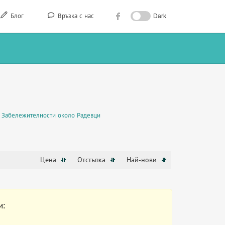
Блог
Връзка с нас
Dark
Забележителности около Радевци
Цена
Отстъпка
Най-нови
и: