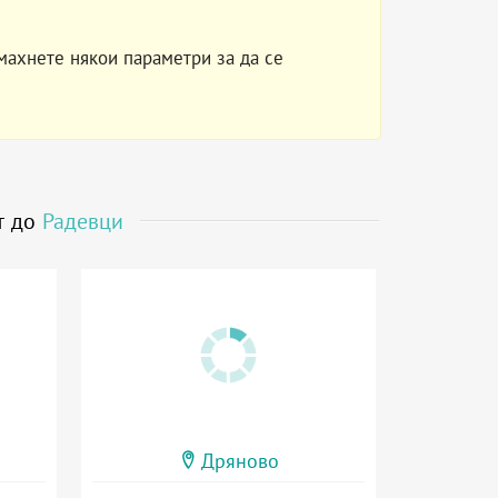
махнете някои параметри за да се
т до
Радевци
Дряново