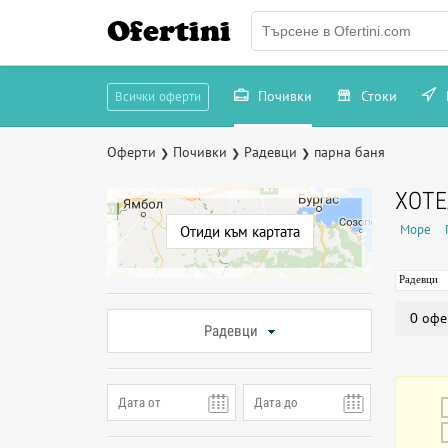
Ofertini
Почивки
Стоки
Всички оферти
Оферти
Почивки
Радевци
парна баня
❯
❯
❯
ХОТЕ
Море
Отиди към картата
Радевци
0 офе
Радевци