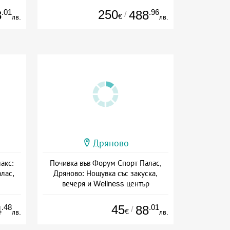
.01
250
.96
8
488
/
€
лв.
лв.
Дряново
акс:
Почивка във Форум Спорт Палас,
лас,
Дряново: Нощувка със закуска,
вечеря и Wellness център
+ полупансион
.48
45
.01
4
88
/
€
лв.
лв.