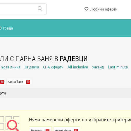
Любими оферти
В града
ЛИ С ПАРНА БАНЯ В
РАДЕВЦИ
Първа линия
За двама
СПА оферти
All inclusive
Уикенд
Last minute
парна баня
рти
Няма намерени оферти по избраните критери
Радевци
парна баня