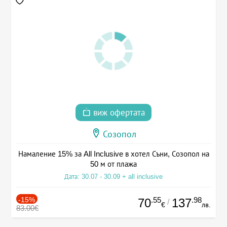
виж офертата
Созопол
Намаление 15% за All Inclusive в хотел Съни, Созопол на
50 м от плажа
Дата: 30.07 - 30.09 + all inclusive
-15%
.55
.98
70
137
/
€
лв.
83.00€