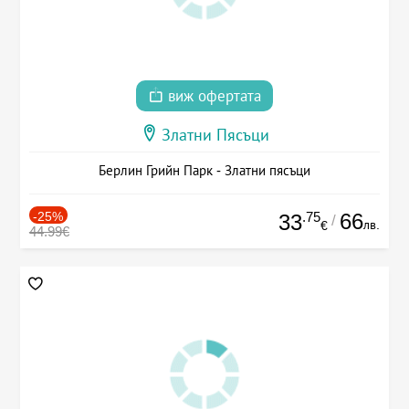
виж офертата
Златни Пясъци
Берлин Грийн Парк - Златни пясъци
-25%
.75
66
33
/
лв.
€
44.99€