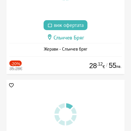
виж офертата
Слънчев Бряг
Жерави - Слънчев бряг
-20%
.12
55
28
/
лв.
€
35.28€