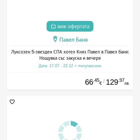
виж офертата
Павел Баня
Луксозен 5-звезден СПА хотел Княз Павел в Павел баня:
Нощувка със закуска и вечеря
Дата: 17.07 - 22.12 + полупансион
.45
.97
66
129
/
€
лв.