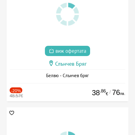
виж офертата
Слънчев Бряг
Белвю - Слънчев бряг
-20%
.86
76
38
/
лв.
€
48.57€