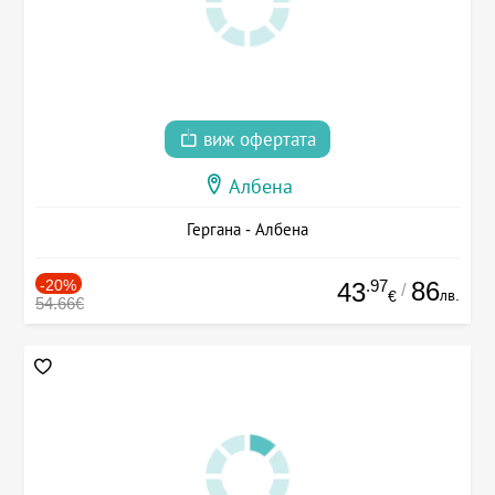
виж офертата
Албена
Гергана - Албена
-20%
.97
86
43
/
лв.
€
54.66€