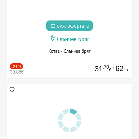
виж офертата
Слънчев Бряг
Котва - Слънчев бряг
-21%
.70
62
31
/
лв.
€
39.88€