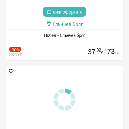
виж офертата
Слънчев Бряг
Нобел - Слънчев бряг
-30%
.32
73
37
/
лв.
€
53.17€