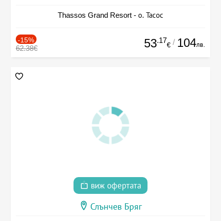
Thassos Grand Resort - о. Тасос
-15%
.17
104
53
/
лв.
€
62.38€
виж офертата
Слънчев Бряг