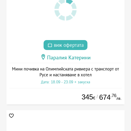
виж офертата
Паралия Катерини
Мини почивка на Олимпийската ривиера с транспорт от
Русе и настаняване в хотел
Дата: 18.09 - 23.09 + закуска
345
.76
674
/
€
лв.