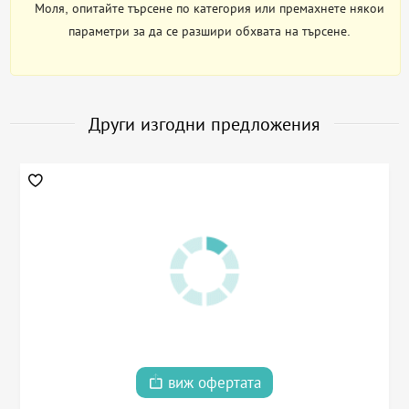
Моля, опитайте търсене по категория или премахнете някои
параметри за да се разшири обхвата на търсене.
Други изгодни предложения
виж офертата