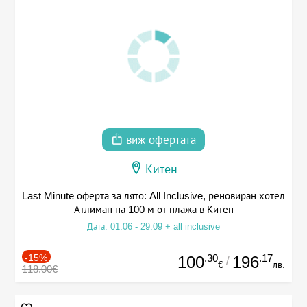
виж офертата
Китен
Last Minute оферта за лято: All Inclusive, реновиран хотел
Атлиман на 100 м от плажа в Китен
Дата: 01.06 - 29.09 + all inclusive
-15%
.30
.17
100
196
/
€
лв.
118.00€