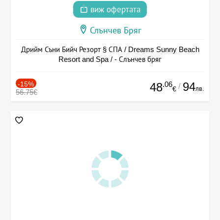
виж офертата
Слънчев Бряг
Дрийм Съни Бийч Резорт § СПА / Dreams Sunny Beach
Resort and Spa / - Слънчев бряг
-15%
.06
94
48
/
лв.
€
56.75€