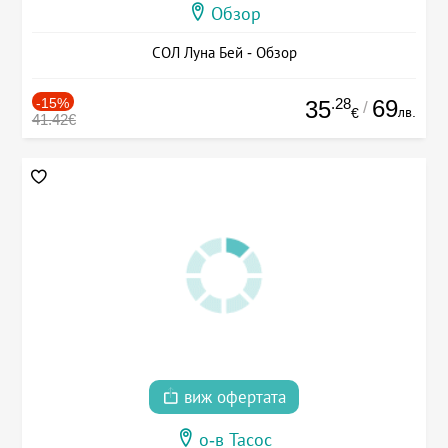
Обзор
СОЛ Луна Бей - Обзор
-15%
.28
69
35
/
лв.
€
41.42€
виж офертата
о-в Тасос