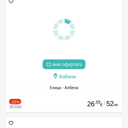
виж офертата
Албена
Елица - Албена
-25%
.59
52
26
/
лв.
€
35.54€