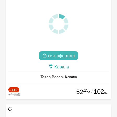
виж офертата
Кавала
Tosca Beach- Кавала
-30%
.15
102
52
/
лв.
€
74.65€