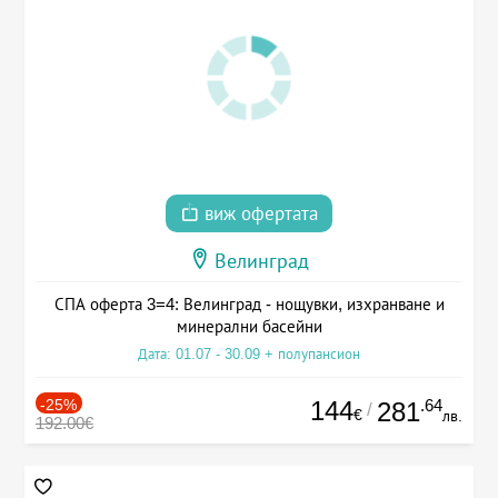
виж офертата
Велинград
СПА оферта 3=4: Велинград - нощувки, изхранване и
минерални басейни
Дата: 01.07 - 30.09 + полупансион
-25%
144
.64
281
/
€
лв.
192.00€