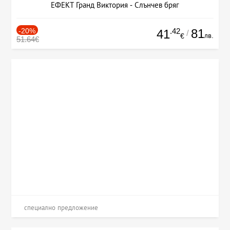
ЕФЕКТ Гранд Виктория - Слънчев бряг
-20%
.42
81
41
/
лв.
€
51.64€
специално предложение