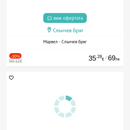
виж офертата
Слънчев Бряг
Марвел - Слънчев бряг
-30%
.28
69
35
/
лв.
€
50.11€