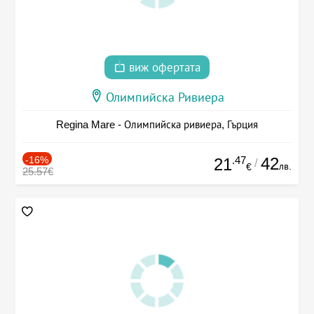
виж офертата
Олимпийска Ривиера
Regina Mare - Олимпийска ривиера, Гърция
-16%
.47
42
21
/
лв.
€
25.57€