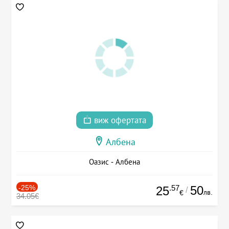
виж офертата
Албена
Оазис - Албена
-25%
.57
50
25
/
лв.
€
34.05€