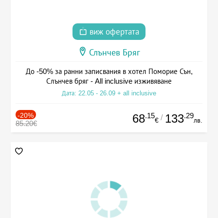
виж офертата
Слънчев Бряг
До -50% за ранни записвания в хотел Поморие Сън,
Слънчев бряг - All inclusive изживяване
Дата: 22.05 - 26.09 + all inclusive
-20%
.15
.29
68
133
/
€
лв.
85.20€