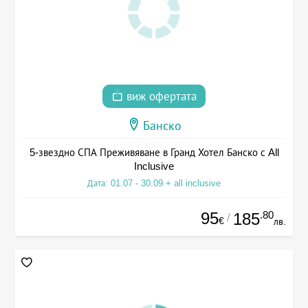
виж офертата
Банско
5-звездно СПА Преживяване в Гранд Хотел Банско с All
Inclusive
Дата: 01.07 - 30.09 + all inclusive
95
.80
185
/
€
лв.