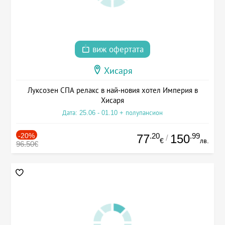
виж офертата
Хисаря
Луксозен СПА релакс в най-новия хотел Империя в
Хисаря
Дата: 25.06 - 01.10 + полупансион
-20%
.20
.99
77
150
/
€
лв.
96.50€