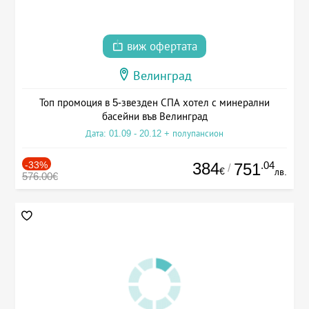
виж офертата
Велинград
Топ промоция в 5-звезден СПА хотел с минерални
басейни във Велинград
Дата: 01.09 - 20.12 + полупансион
-33%
384
.04
751
/
€
лв.
576.00€