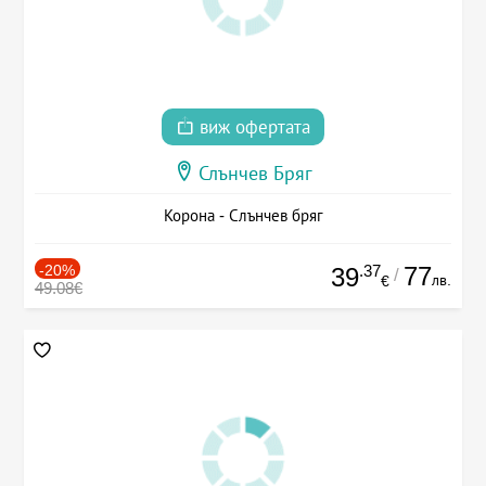
виж офертата
Слънчев Бряг
Корона - Слънчев бряг
-20%
.37
77
39
/
лв.
€
49.08€