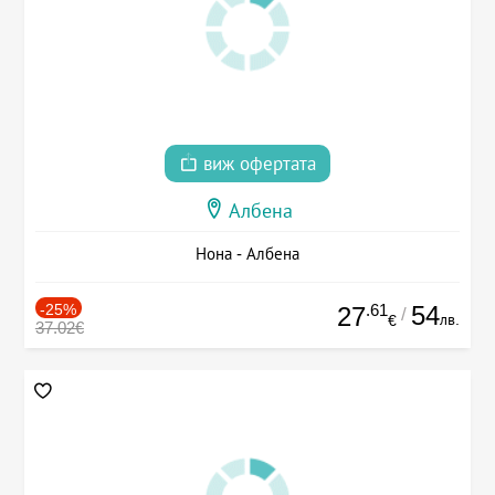
виж офертата
Албена
Нона - Албена
-25%
.61
54
27
/
лв.
€
37.02€