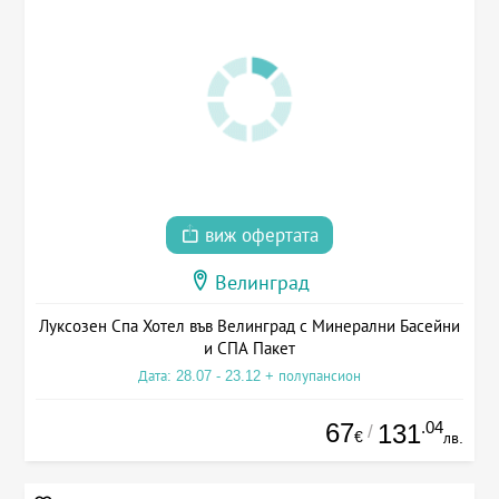
виж офертата
Велинград
Луксозен Спа Хотел във Велинград с Минерални Басейни
и СПА Пакет
Дата: 28.07 - 23.12 + полупансион
67
.04
131
/
€
лв.