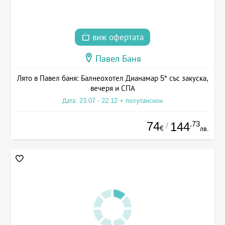
виж офертата
Павел Баня
Лято в Павел баня: Балнеохотел Дианамар 5* със закуска,
вечеря и СПА
Дата: 23.07 - 22.12 + полупансион
74
.73
144
/
€
лв.