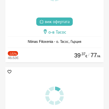
виж офертата
о-в Тасос
Ntinas Filoxenia - о. Тасос, Гърция
-15%
.37
77
39
/
лв.
€
46.53€