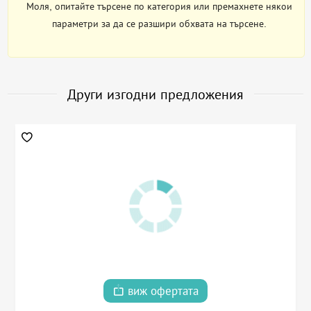
Моля, опитайте търсене по категория или премахнете някои
параметри за да се разшири обхвата на търсене.
Други изгодни предложения
виж офертата