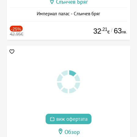
Слънчев Бряг
Империал палас - Слънчев бряг
-25%
.21
63
32
/
лв.
€
42.95€
виж офертата
Обзор