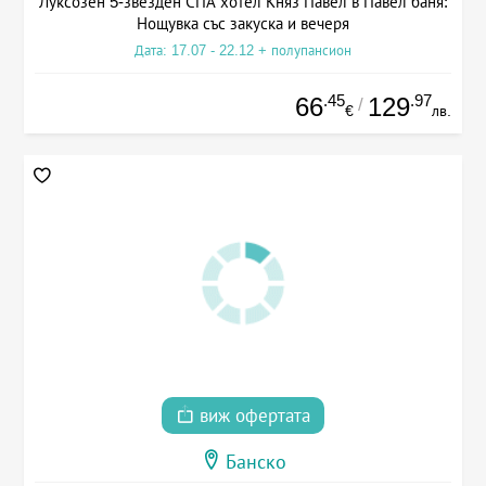
Луксозен 5-звезден СПА хотел Княз Павел в Павел баня:
Нощувка със закуска и вечеря
Дата: 17.07 - 22.12 + полупансион
.45
.97
66
129
/
€
лв.
виж офертата
Банско