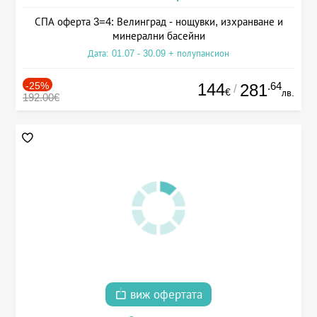
СПА оферта 3=4: Велинград - нощувки, изхранване и
минерални басейни
Дата: 01.07 - 30.09 + полупансион
-25%
144
.64
281
/
€
лв.
192.00€
виж офертата