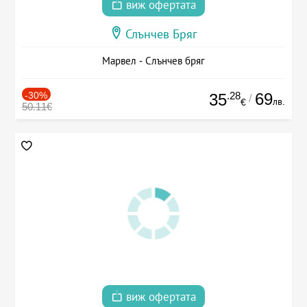
виж офертата
Слънчев Бряг
Марвел - Слънчев бряг
-30%
.28
69
35
/
лв.
€
50.11€
виж офертата