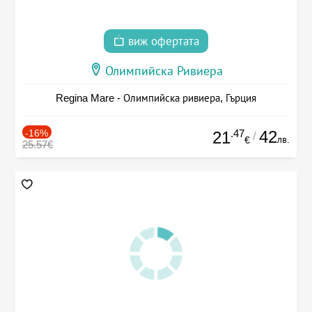
виж офертата
Олимпийска Ривиера
Regina Mare - Олимпийска ривиера, Гърция
-16%
.47
42
21
/
лв.
€
25.57€