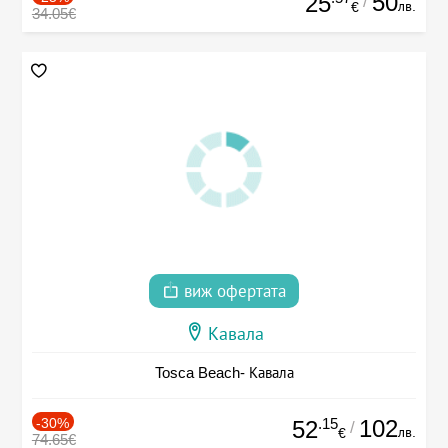
50
25
/
лв.
€
34.05€
виж офертата
Кавала
Tosca Beach- Кавала
-30%
.15
102
52
/
лв.
€
74.65€