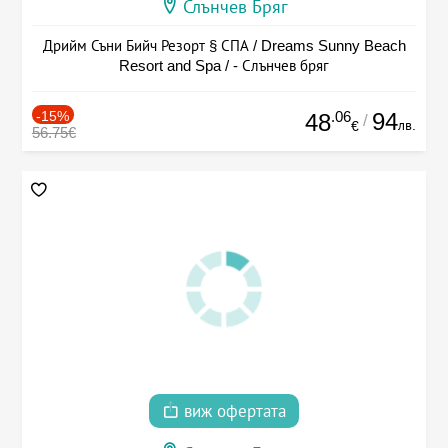
Слънчев Бряг
Дрийм Съни Бийч Резорт § СПА / Dreams Sunny Beach
Resort and Spa / - Слънчев бряг
-15%
.06
94
48
/
лв.
€
56.75€
виж офертата