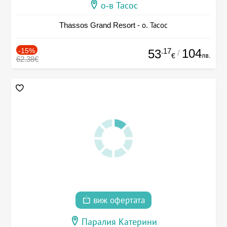
о-в Тасос
Thassos Grand Resort - о. Тасос
-15%
.17
104
53
/
лв.
€
62.38€
виж офертата
Паралия Катерини