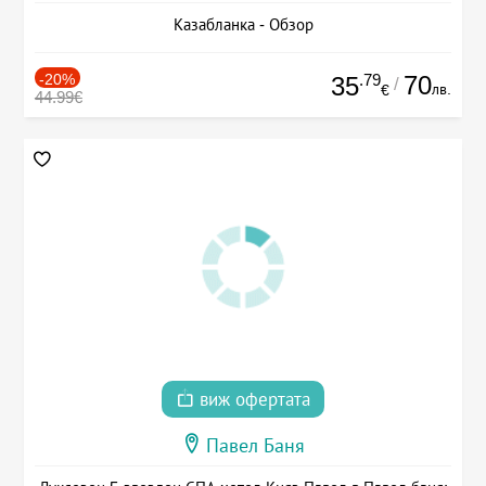
Казабланка - Обзор
-20%
.79
70
35
/
лв.
€
44.99€
виж офертата
Павел Баня