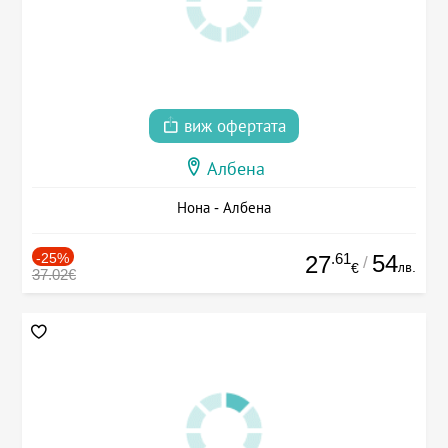
виж офертата
Албена
Нона - Албена
-25%
.61
54
27
/
лв.
€
37.02€