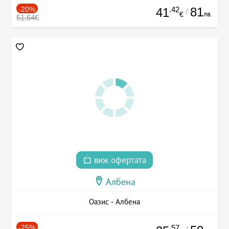
-20%
.42
81
41
/
лв.
€
51.64€
виж офертата
Албена
Оазис - Албена
-25%
.57