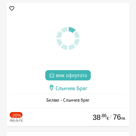
виж офертата
Слънчев Бряг
Белвю - Слънчев бряг
-20%
.86
76
38
/
лв.
€
48.57€