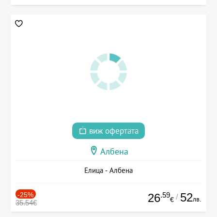
виж офертата
Албена
Елица - Албена
-25%
.59
52
26
/
лв.
€
35.54€