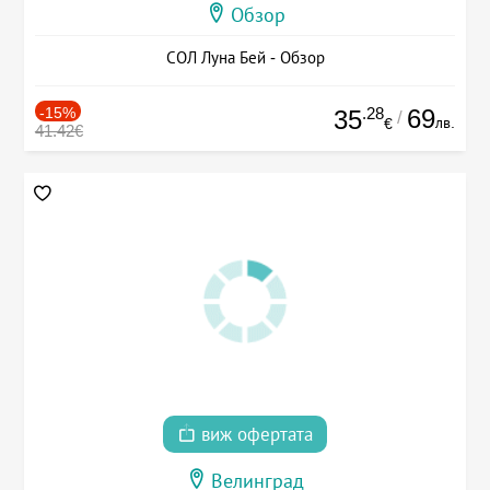
Обзор
СОЛ Луна Бей - Обзор
-15%
.28
69
35
/
лв.
€
41.42€
виж офертата
Велинград