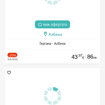
виж офертата
Албена
Гергана - Албена
-20%
.97
86
43
/
лв.
€
54.66€