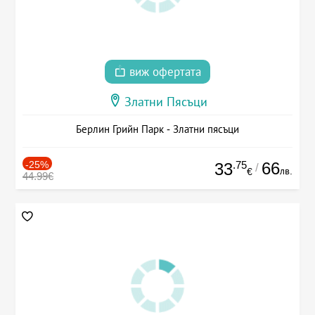
виж офертата
Златни Пясъци
Берлин Грийн Парк - Златни пясъци
-25%
.75
66
33
/
лв.
€
44.99€