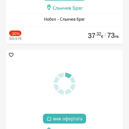
Слънчев Бряг
Нобел - Слънчев бряг
-30%
.32
73
37
/
лв.
€
53.17€
виж офертата