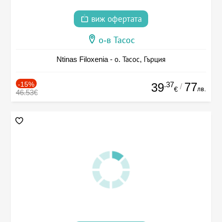
виж офертата
о-в Тасос
Ntinas Filoxenia - о. Тасос, Гърция
-15%
.37
77
39
/
лв.
€
46.53€