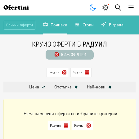
Ofertini
Почивки
Стоки
В града
Всички оферти
КРУИЗ ОФЕРТИ В
РАДУИЛ
ВИЖ ФИЛТРИ
Радуил
Круиз
Цена
Отстъпка
Най-нови
Няма намерени оферти по избраните критерии:
Радуил
Круиз