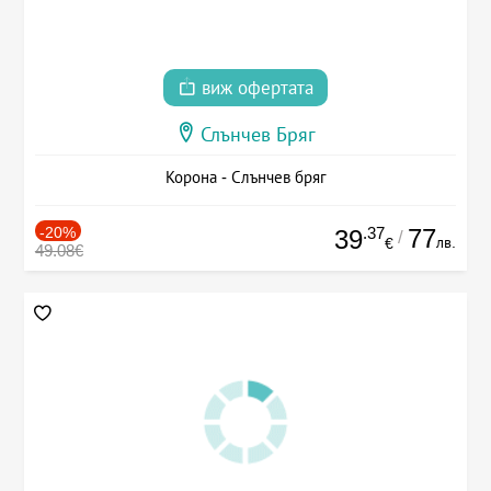
виж офертата
Слънчев Бряг
Корона - Слънчев бряг
-20%
.37
77
39
/
лв.
€
49.08€