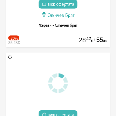
виж офертата
Слънчев Бряг
Жерави - Слънчев бряг
-20%
.12
55
28
/
лв.
€
35.28€
виж офертата