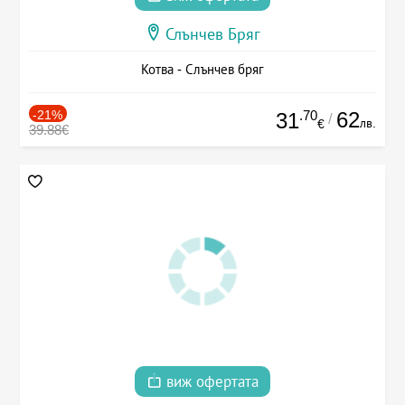
Слънчев Бряг
Котва - Слънчев бряг
-21%
.70
62
31
/
лв.
€
39.88€
виж офертата