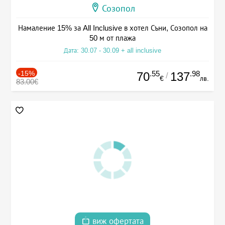
Созопол
Намаление 15% за All Inclusive в хотел Съни, Созопол на
50 м от плажа
Дата: 30.07 - 30.09 + all inclusive
-15%
.55
.98
70
137
/
€
лв.
83.00€
виж офертата