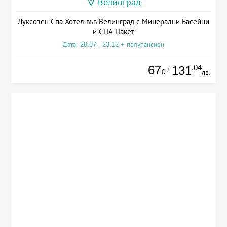
Велинград
Луксозен Спа Хотел във Велинград с Минерални Басейни
и СПА Пакет
Дата: 28.07 - 23.12 + полупансион
67
.04
131
/
€
лв.