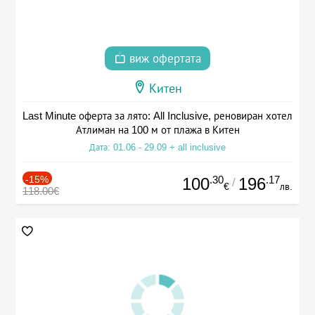
виж офертата
Китен
Last Minute оферта за лято: All Inclusive, реновиран хотел
Атлиман на 100 м от плажа в Китен
Дата: 01.06 - 29.09 + all inclusive
-15%
.30
.17
100
196
/
€
лв.
118.00€