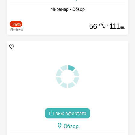
Мирамар - Обзор
-25%
.75
111
56
/
лв.
€
75.67€
виж офертата
Обзор