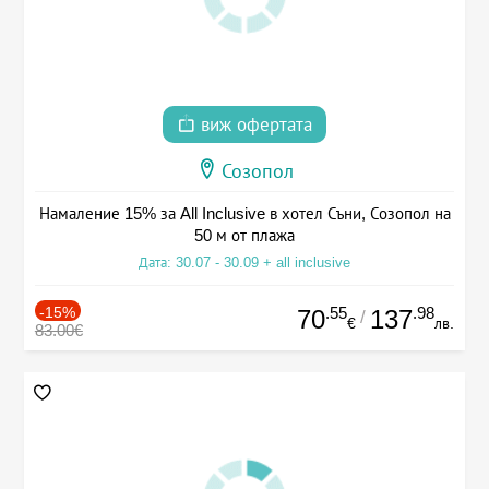
виж офертата
Созопол
Намаление 15% за All Inclusive в хотел Съни, Созопол на
50 м от плажа
Дата: 30.07 - 30.09 + all inclusive
-15%
.55
.98
70
137
/
€
лв.
83.00€