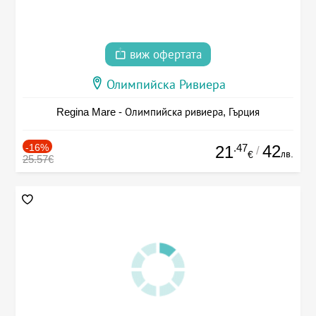
виж офертата
Олимпийска Ривиера
Regina Mare - Олимпийска ривиера, Гърция
-16%
.47
42
21
/
лв.
€
25.57€