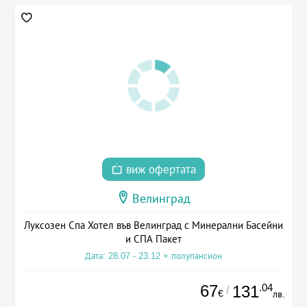
виж офертата
Велинград
Луксозен Спа Хотел във Велинград с Минерални Басейни
и СПА Пакет
Дата: 28.07 - 23.12 + полупансион
67
.04
131
/
€
лв.