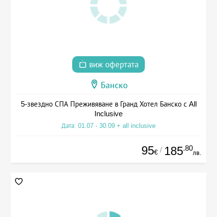
виж офертата
Банско
5-звездно СПА Преживяване в Гранд Хотел Банско с All
Inclusive
Дата: 01.07 - 30.09 + all inclusive
95
.80
185
/
€
лв.