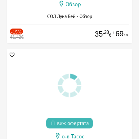
Обзор
СОЛ Луна Бей - Обзор
-15%
.28
69
35
/
лв.
€
41.42€
виж офертата
о-в Тасос