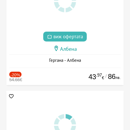
виж офертата
Албена
Гергана - Албена
-20%
.97
86
43
/
лв.
€
54.66€