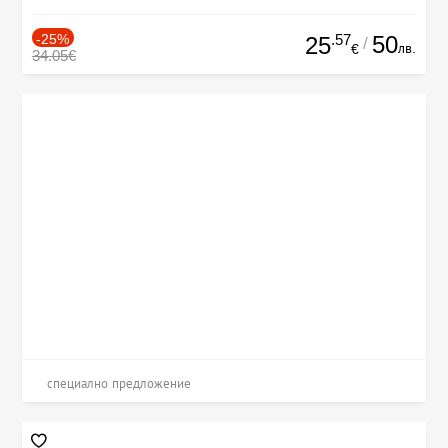
-25%
.57
50
25
/
лв.
€
34.05€
специално предложение