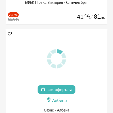
ЕФЕКТ Гранд Виктория - Слънчев бряг
-20%
.42
81
41
/
лв.
€
51.64€
виж офертата
Албена
Оазис - Албена