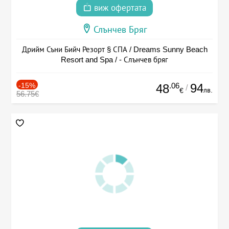
виж офертата
Слънчев Бряг
Дрийм Съни Бийч Резорт § СПА / Dreams Sunny Beach
Resort and Spa / - Слънчев бряг
-15%
.06
94
48
/
лв.
€
56.75€