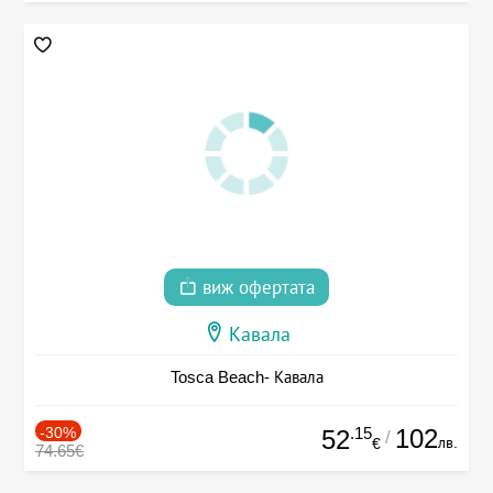
виж офертата
Кавала
Tosca Beach- Кавала
-30%
.15
102
52
/
лв.
€
74.65€