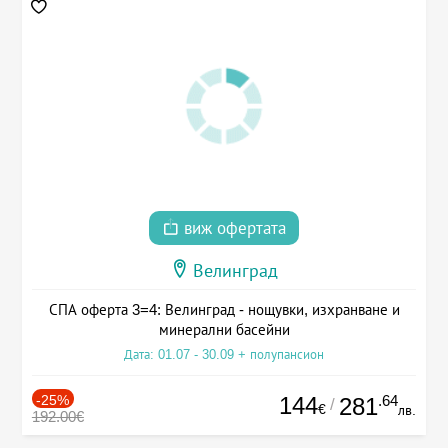
виж офертата
Велинград
СПА оферта 3=4: Велинград - нощувки, изхранване и
минерални басейни
Дата: 01.07 - 30.09 + полупансион
-25%
144
.64
281
/
€
лв.
192.00€