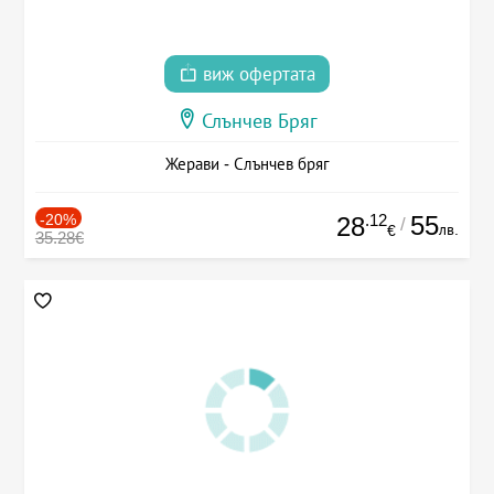
виж офертата
Слънчев Бряг
Жерави - Слънчев бряг
-20%
.12
55
28
/
лв.
€
35.28€