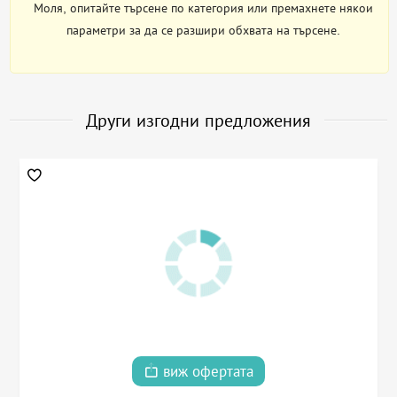
Моля, опитайте търсене по категория или премахнете някои
параметри за да се разшири обхвата на търсене.
Други изгодни предложения
виж офертата