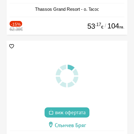
Thassos Grand Resort - о. Тасос
-15%
.17
104
53
/
лв.
€
62.38€
виж офертата
Слънчев Бряг