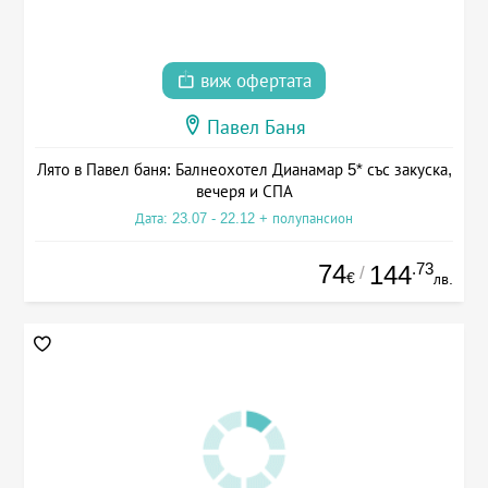
виж офертата
Павел Баня
Лято в Павел баня: Балнеохотел Дианамар 5* със закуска,
вечеря и СПА
Дата: 23.07 - 22.12 + полупансион
74
.73
144
/
€
лв.