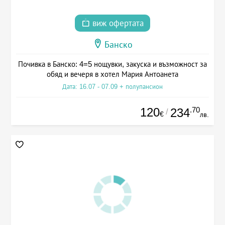
виж офертата
Банско
Почивка в Банско: 4=5 нощувки, закуска и възможност за
обяд и вечеря в хотел Мария Антоанета
Дата: 16.07 - 07.09 + полупансион
120
.70
234
/
€
лв.