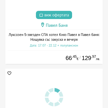
виж офертата
Павел Баня
Луксозен 5-звезден СПА хотел Княз Павел в Павел баня:
Нощувка със закуска и вечеря
Дата: 17.07 - 22.12 + полупансион
.45
.97
66
129
/
€
лв.