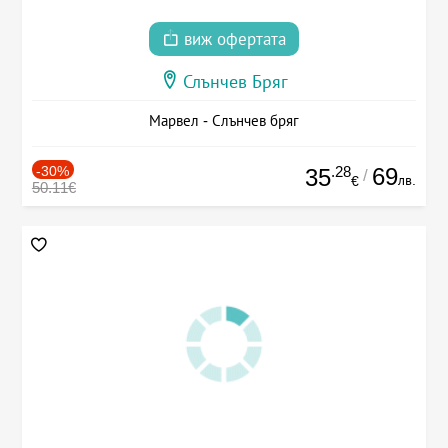
виж офертата
Слънчев Бряг
Марвел - Слънчев бряг
-30%
.28
69
35
/
лв.
€
50.11€