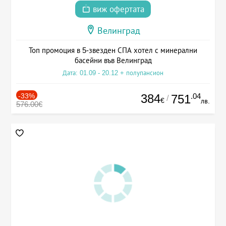
виж офертата
Велинград
Топ промоция в 5-звезден СПА хотел с минерални
басейни във Велинград
Дата: 01.09 - 20.12 + полупансион
-33%
384
.04
751
/
€
лв.
576.00€