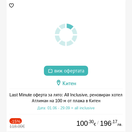
виж офертата
Китен
Last Minute оферта за лято: All Inclusive, реновиран хотел
Атлиман на 100 м от плажа в Китен
Дата: 01.06 - 29.09 + all inclusive
-15%
.30
.17
100
196
/
€
лв.
118.00€