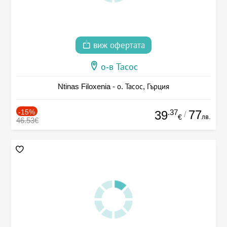
виж офертата
о-в Тасос
Ntinas Filoxenia - о. Тасос, Гърция
-15%
.37
77
39
/
лв.
€
46.53€