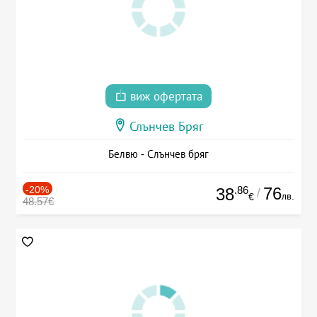
виж офертата
Слънчев Бряг
Белвю - Слънчев бряг
-20%
.86
76
38
/
лв.
€
48.57€