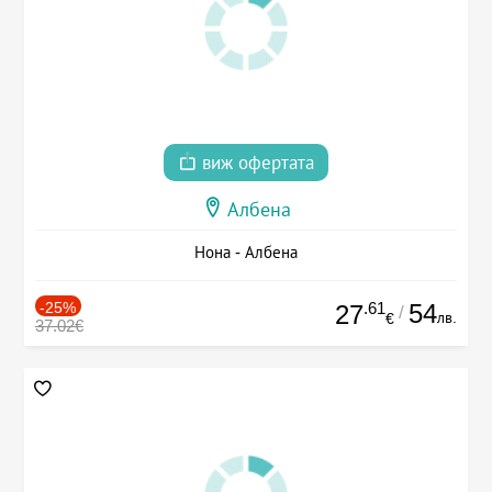
виж офертата
Албена
Нона - Албена
-25%
.61
54
27
/
лв.
€
37.02€