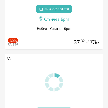
виж офертата
Слънчев Бряг
Нобел - Слънчев бряг
-30%
.32
73
37
/
лв.
€
53.17€