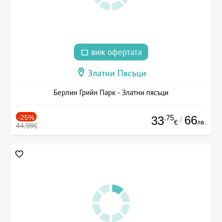
виж офертата
Златни Пясъци
Берлин Грийн Парк - Златни пясъци
-25%
.75
66
33
/
лв.
€
44.99€