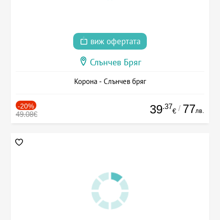
виж офертата
Слънчев Бряг
Корона - Слънчев бряг
-20%
.37
77
39
/
лв.
€
49.08€