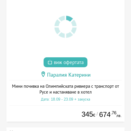
виж офертата
Паралия Катерини
Мини почивка на Олимпийската ривиера с транспорт от
Русе и настаняване в хотел
Дата: 18.09 - 23.09 + закуска
345
.76
674
/
€
лв.