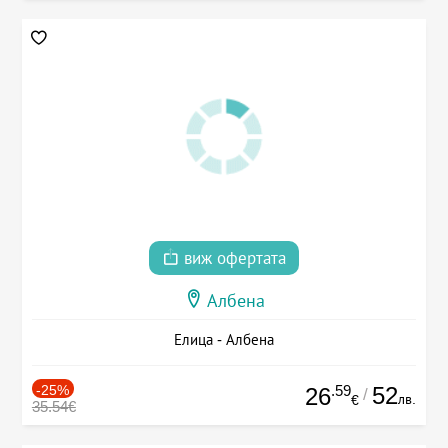
виж офертата
Албена
Елица - Албена
-25%
.59
52
26
/
лв.
€
35.54€