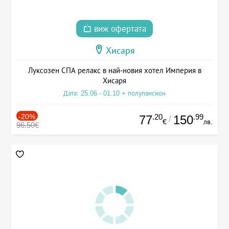
виж офертата
Хисаря
Луксозен СПА релакс в най-новия хотел Империя в
Хисаря
Дата: 25.06 - 01.10 + полупансион
-20%
.20
.99
77
150
/
€
лв.
96.50€