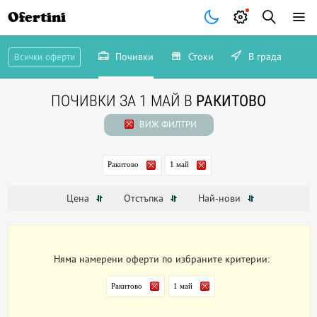
Ofertini
Почивки
Стоки
В града
Всички оферти
ПОЧИВКИ ЗА 1 МАЙ В
РАКИТОВО
ВИЖ ФИЛТРИ
Ракитово
1 май
Цена
Отстъпка
Най-нови
Няма намерени оферти по избраните критерии:
Ракитово
1 май