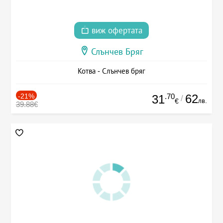
виж офертата
Слънчев Бряг
Котва - Слънчев бряг
-21%
.70
62
31
/
лв.
€
39.88€