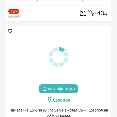
-14%
.99
43
21
/
лв.
€
25.57€
виж офертата
Созопол
Намаление 15% за All Inclusive в хотел Съни, Созопол на
50 м от плажа