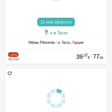
виж офертата
о-в Тасос
Ntinas Filoxenia - о. Тасос, Гърция
-15%
.37
77
39
/
лв.
€
46.53€