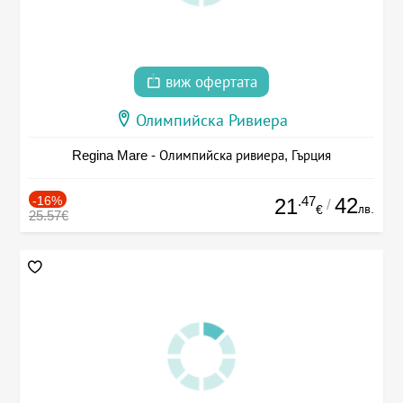
виж офертата
Олимпийска Ривиера
Regina Mare - Олимпийска ривиера, Гърция
-16%
.47
42
21
/
лв.
€
25.57€