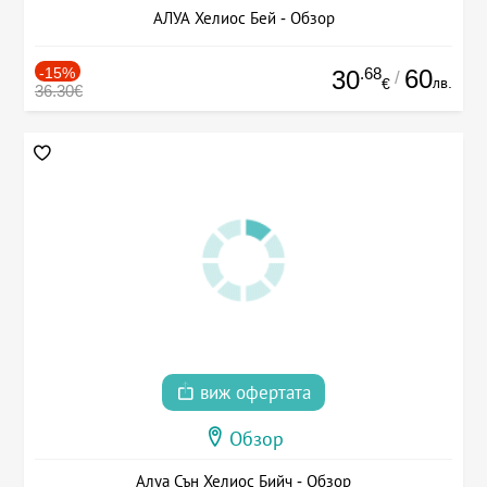
АЛУА Хелиос Бей - Обзор
-15%
.68
60
30
/
лв.
€
36.30€
виж офертата
Обзор
Алуа Сън Хелиос Бийч - Обзор