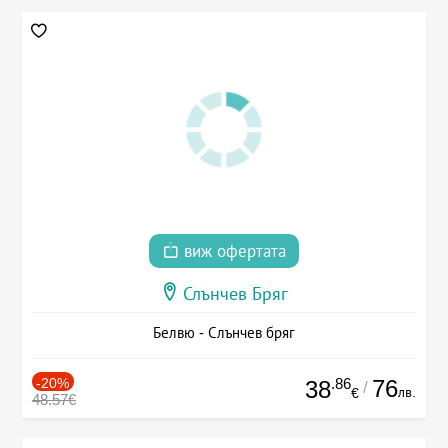
виж офертата
Слънчев Бряг
Белвю - Слънчев бряг
-20%
.86
76
38
/
лв.
€
48.57€