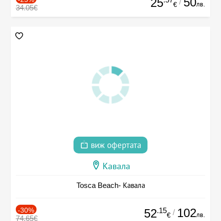
50
25
/
лв.
€
34.05€
виж офертата
Кавала
Tosca Beach- Кавала
-30%
.15
102
52
/
лв.
€
74.65€