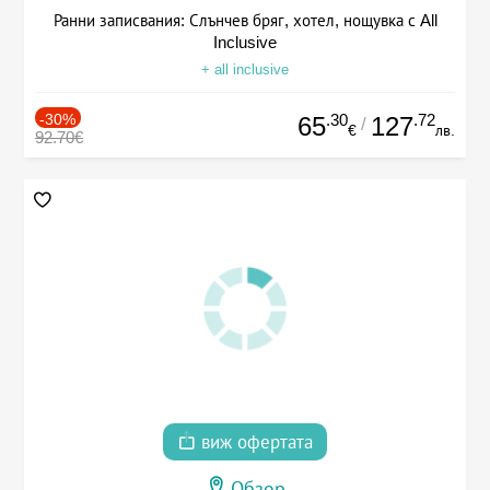
Ранни записвания: Слънчев бряг, хотел, нощувка с All
Inclusive
+ all inclusive
-30%
.30
.72
65
127
/
€
лв.
92.70€
виж офертата
Обзор