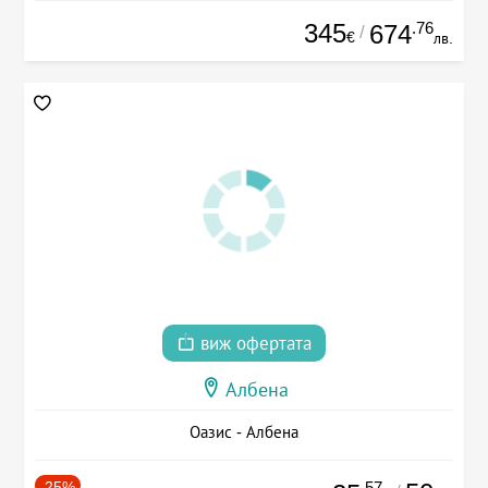
345
.76
674
/
€
лв.
виж офертата
Албена
Оазис - Албена
-25%
.57