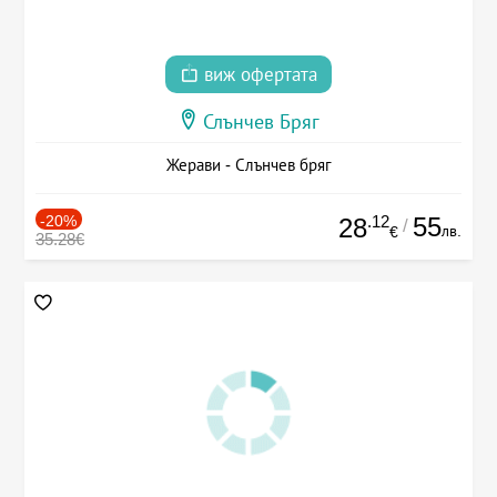
виж офертата
Слънчев Бряг
Жерави - Слънчев бряг
-20%
.12
55
28
/
лв.
€
35.28€