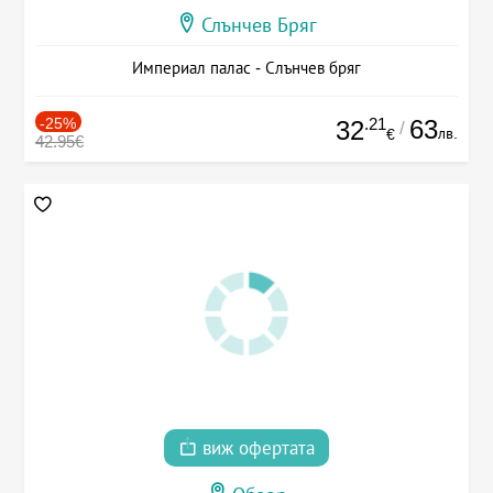
Слънчев Бряг
Империал палас - Слънчев бряг
-25%
.21
63
32
/
лв.
€
42.95€
виж офертата