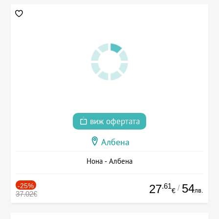
виж офертата
Албена
Нона - Албена
-25%
.61
54
27
/
лв.
€
37.02€