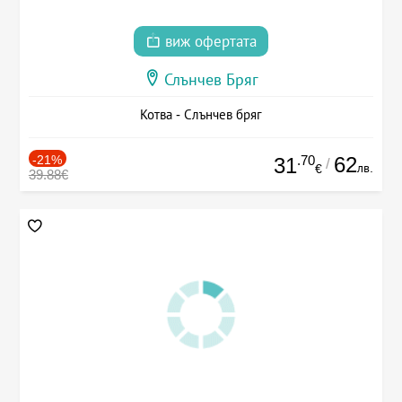
виж офертата
Слънчев Бряг
Котва - Слънчев бряг
-21%
.70
62
31
/
лв.
€
39.88€