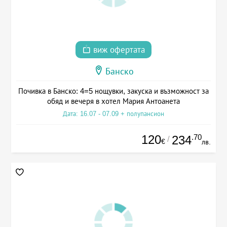
виж офертата
Банско
Почивка в Банско: 4=5 нощувки, закуска и възможност за
обяд и вечеря в хотел Мария Антоанета
Дата: 16.07 - 07.09 + полупансион
120
.70
234
/
€
лв.