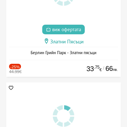
виж офертата
Златни Пясъци
Берлин Грийн Парк - Златни пясъци
-25%
.75
66
33
/
лв.
€
44.99€