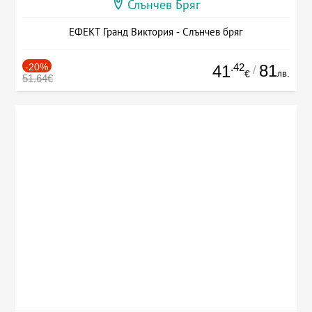
Слънчев Бряг
ЕФЕКТ Гранд Виктория - Слънчев бряг
-20%
.42
81
41
/
лв.
€
51.64€