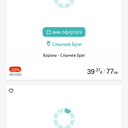
виж офертата
Слънчев Бряг
Корона - Слънчев бряг
-20%
.37
77
39
/
лв.
€
49.08€