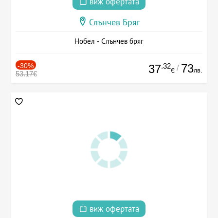
виж офертата
Слънчев Бряг
Нобел - Слънчев бряг
-30%
.32
73
37
/
лв.
€
53.17€
виж офертата