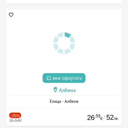
виж офертата
Албена
Елица - Албена
-25%
.59
52
26
/
лв.
€
35.54€