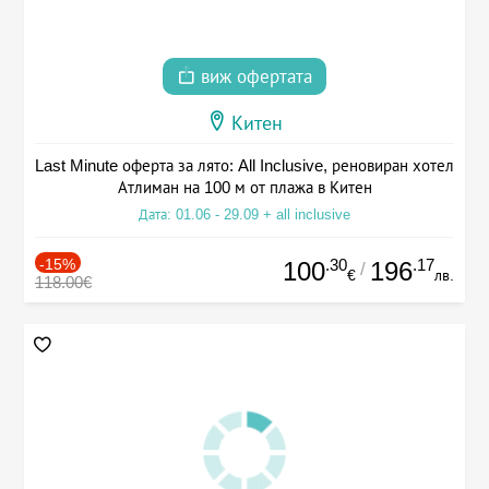
виж офертата
Китен
Last Minute оферта за лято: All Inclusive, реновиран хотел
Атлиман на 100 м от плажа в Китен
Дата: 01.06 - 29.09 + all inclusive
-15%
.30
.17
100
196
/
€
лв.
118.00€