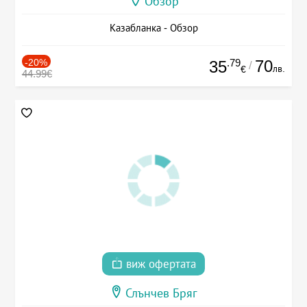
Обзор
Казабланка - Обзор
-20%
.79
70
35
/
лв.
€
44.99€
виж офертата
Слънчев Бряг