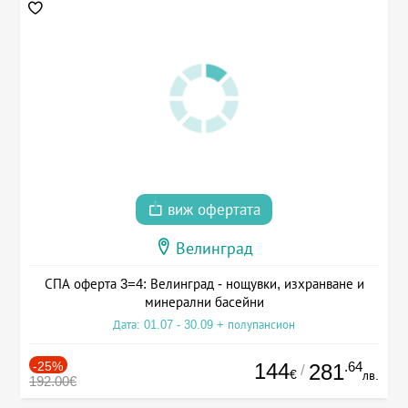
виж офертата
Велинград
СПА оферта 3=4: Велинград - нощувки, изхранване и
минерални басейни
Дата: 01.07 - 30.09 + полупансион
-25%
144
.64
281
/
€
лв.
192.00€