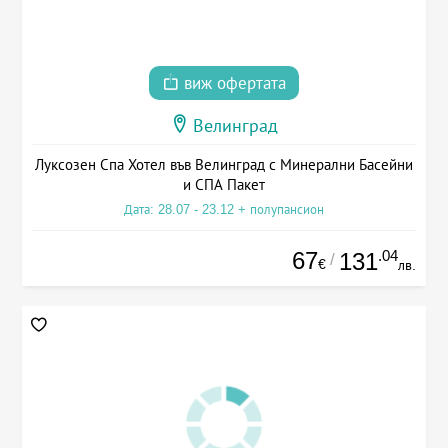
виж офертата
Велинград
Луксозен Спа Хотел във Велинград с Минерални Басейни
и СПА Пакет
Дата: 28.07 - 23.12 + полупансион
67
.04
131
/
€
лв.