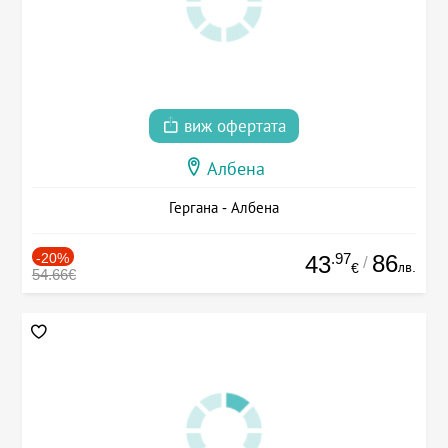
виж офертата
Албена
Гергана - Албена
-20%
.97
86
43
/
лв.
€
54.66€