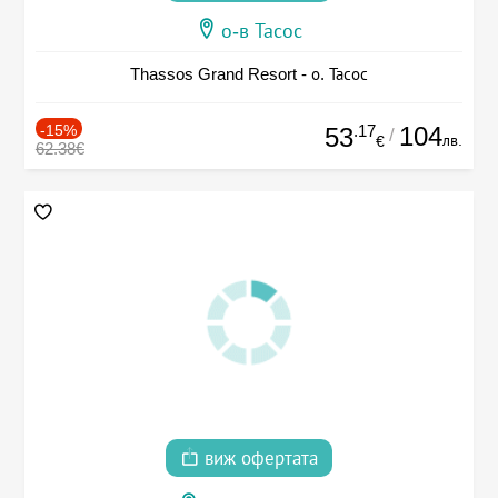
о-в Тасос
Thassos Grand Resort - о. Тасос
-15%
.17
104
53
/
лв.
€
62.38€
виж офертата