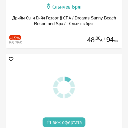
Слънчев Бряг
Дрийм Съни Бийч Резорт § СПА / Dreams Sunny Beach
Resort and Spa / - Слънчев бряг
-15%
.06
94
48
/
лв.
€
56.75€
виж офертата