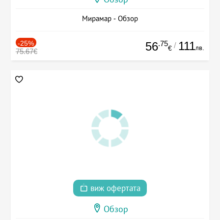
Мирамар - Обзор
-25%
.75
111
56
/
лв.
€
75.67€
виж офертата
Обзор