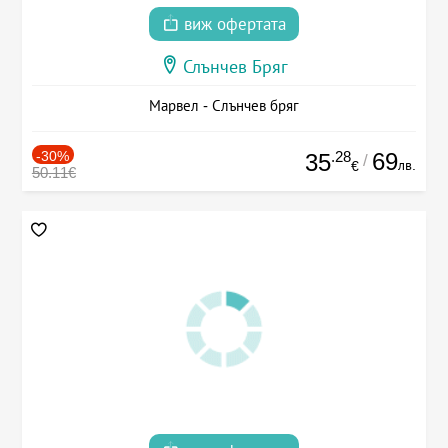
виж офертата
Слънчев Бряг
Марвел - Слънчев бряг
-30%
.28
69
35
/
лв.
€
50.11€