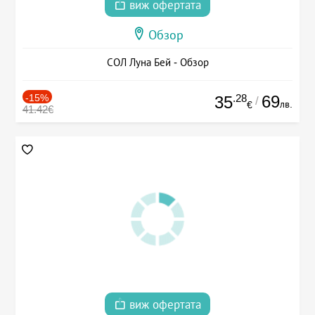
виж офертата
Обзор
СОЛ Луна Бей - Обзор
-15%
.28
69
35
/
лв.
€
41.42€
виж офертата