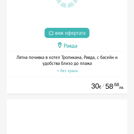
виж офертата
Равда
Лятна почивка в хотел Тропикана, Равда, с басейн и
удобства близо до плажа
+ без храна
30
.68
58
/
€
лв.