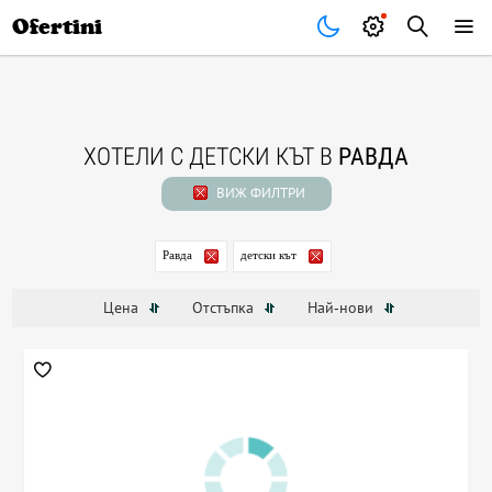
Почивки
Стоки
В града
Всички оферти
Ofertini
ХОТЕЛИ С ДЕТСКИ КЪТ В
РАВДА
ВИЖ ФИЛТРИ
Равда
детски кът
Цена
Отстъпка
Най-нови