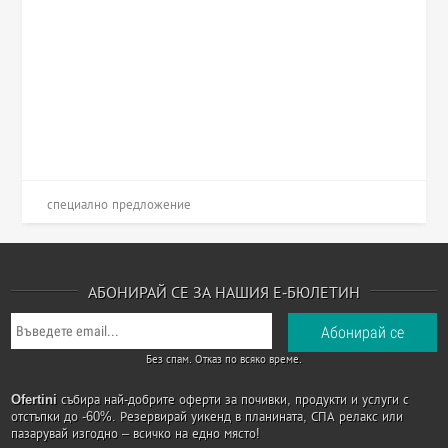
специално предложение
АБОНИРАЙ СЕ ЗА НАШИЯ Е-БЮЛЕТИН
Без спам. Отказ по всяко време.
Ofertini
събира най-добрите оферти за почивки, продукти и услуги с
отстъпки до -60%. Резервирай уикенд в планината, СПА релакс или
пазарувай изгодно – всичко на едно място!