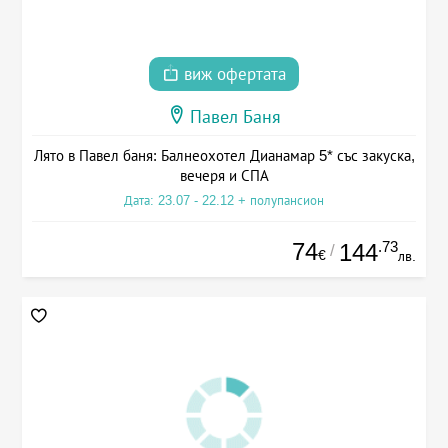
виж офертата
Павел Баня
Лято в Павел баня: Балнеохотел Дианамар 5* със закуска,
вечеря и СПА
Дата: 23.07 - 22.12 + полупансион
74
.73
144
/
€
лв.