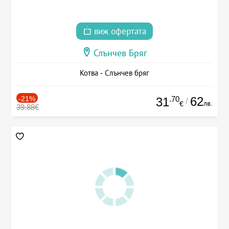
виж офертата
Слънчев Бряг
Котва - Слънчев бряг
-21%
.70
62
31
/
лв.
€
39.88€