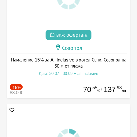
виж офертата
Созопол
Намаление 15% за All Inclusive в хотел Съни, Созопол на
50 м от плажа
Дата: 30.07 - 30.09 + all inclusive
-15%
.55
.98
70
137
/
€
лв.
83.00€