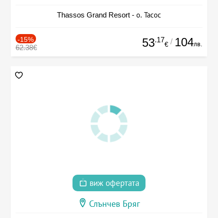
Thassos Grand Resort - о. Тасос
-15%
.17
104
53
/
лв.
€
62.38€
виж офертата
Слънчев Бряг