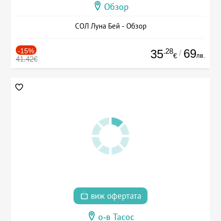
Обзор
СОЛ Луна Бей - Обзор
-15%
.28
69
35
/
лв.
€
41.42€
виж офертата
о-в Тасос