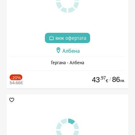
виж офертата
Албена
Гергана - Албена
-20%
.97
86
43
/
лв.
€
54.66€