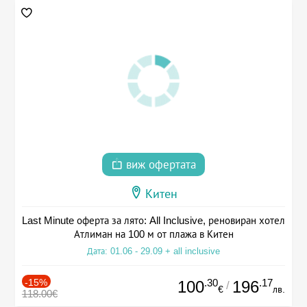
виж офертата
Китен
Last Minute оферта за лято: All Inclusive, реновиран хотел
Атлиман на 100 м от плажа в Китен
Дата: 01.06 - 29.09 + all inclusive
-15%
.30
.17
100
196
/
€
лв.
118.00€