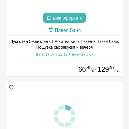
виж офертата
Павел Баня
Луксозен 5-звезден СПА хотел Княз Павел в Павел баня:
Нощувка със закуска и вечеря
Дата: 17.07 - 22.12 + полупансион
.45
.97
66
129
/
€
лв.