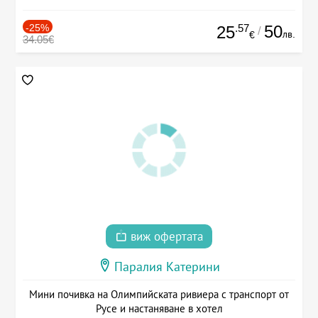
-25%
.57
50
25
/
лв.
€
34.05€
виж офертата
Паралия Катерини
Мини почивка на Олимпийската ривиера с транспорт от
Русе и настаняване в хотел