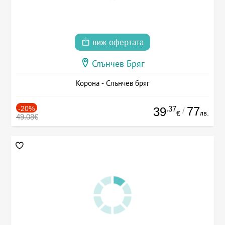
виж офертата
Слънчев Бряг
Корона - Слънчев бряг
-20%
.37
77
39
/
лв.
€
49.08€