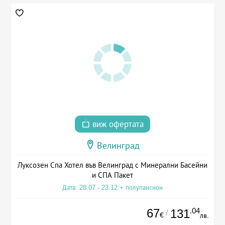
виж офертата
Велинград
Луксозен Спа Хотел във Велинград с Минерални Басейни
и СПА Пакет
Дата: 28.07 - 23.12 + полупансион
67
.04
131
/
€
лв.