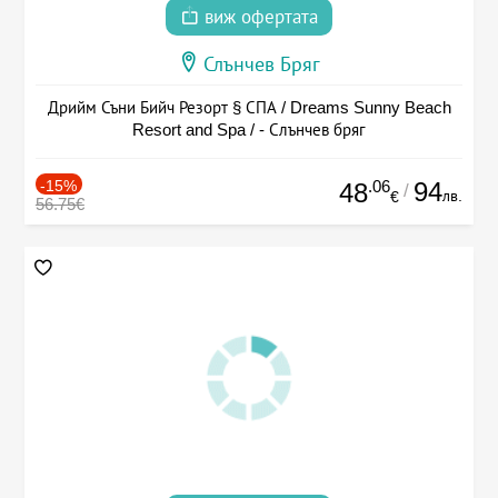
виж офертата
Слънчев Бряг
Дрийм Съни Бийч Резорт § СПА / Dreams Sunny Beach
Resort and Spa / - Слънчев бряг
-15%
.06
94
48
/
лв.
€
56.75€