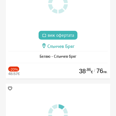
виж офертата
Слънчев Бряг
Белвю - Слънчев бряг
-20%
.86
76
38
/
лв.
€
48.57€