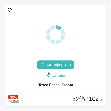
виж офертата
Кавала
Tosca Beach- Кавала
-30%
.15
102
52
/
лв.
€
74.65€