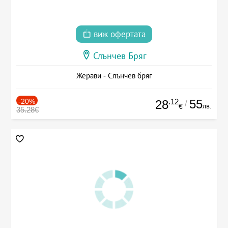
виж офертата
Слънчев Бряг
Жерави - Слънчев бряг
-20%
.12
55
28
/
лв.
€
35.28€