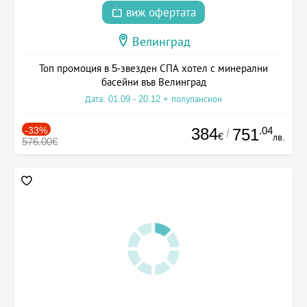
виж офертата
Велинград
Топ промоция в 5-звезден СПА хотел с минерални
басейни във Велинград
Дата: 01.09 - 20.12 + полупансион
-33%
384
.04
751
/
€
лв.
576.00€