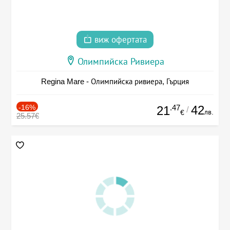
виж офертата
Олимпийска Ривиера
Regina Mare - Олимпийска ривиера, Гърция
-16%
.47
42
21
/
лв.
€
25.57€