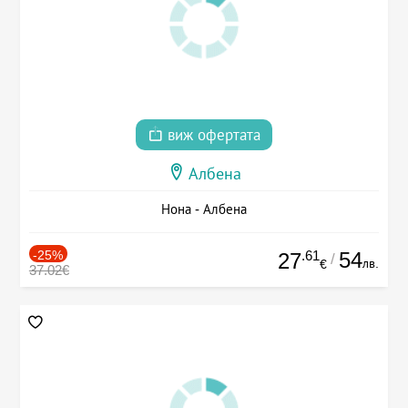
виж офертата
Албена
Нона - Албена
-25%
.61
54
27
/
лв.
€
37.02€