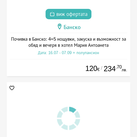
виж офертата
Банско
Почивка в Банско: 4=5 нощувки, закуска и възможност за
обяд и вечеря в хотел Мария Антоанета
Дата: 16.07 - 07.09 + полупансион
120
.70
234
/
€
лв.