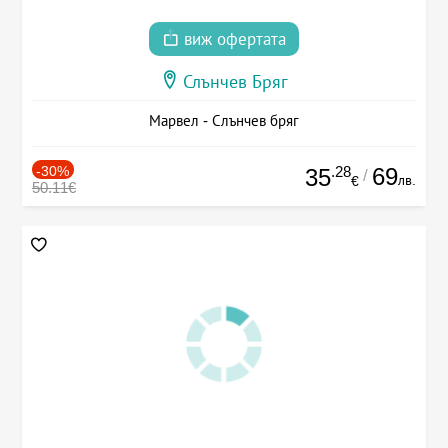
виж офертата
Слънчев Бряг
Марвел - Слънчев бряг
-30%
.28
69
35
/
лв.
€
50.11€