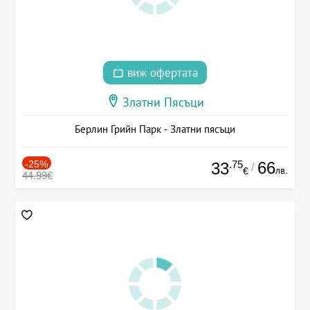
виж офертата
Златни Пясъци
Берлин Грийн Парк - Златни пясъци
-25%
.75
66
33
/
лв.
€
44.99€