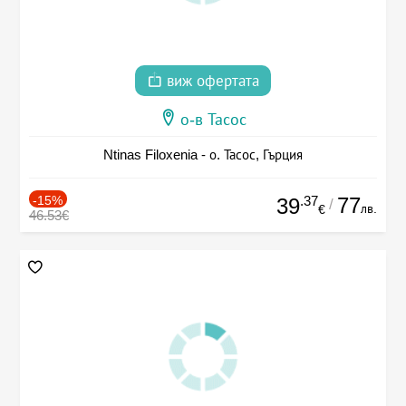
виж офертата
о-в Тасос
Ntinas Filoxenia - о. Тасос, Гърция
-15%
.37
77
39
/
лв.
€
46.53€