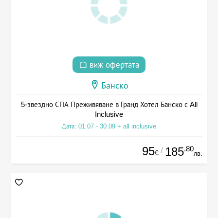
виж офертата
Банско
5-звездно СПА Преживяване в Гранд Хотел Банско с All
Inclusive
Дата: 01.07 - 30.09 + all inclusive
95
.80
185
/
€
лв.