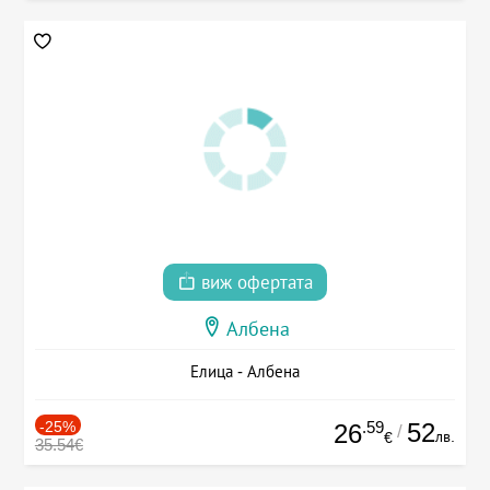
виж офертата
Албена
Елица - Албена
-25%
.59
52
26
/
лв.
€
35.54€