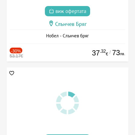
виж офертата
Слънчев Бряг
Нобел - Слънчев бряг
-30%
.32
73
37
/
лв.
€
53.17€