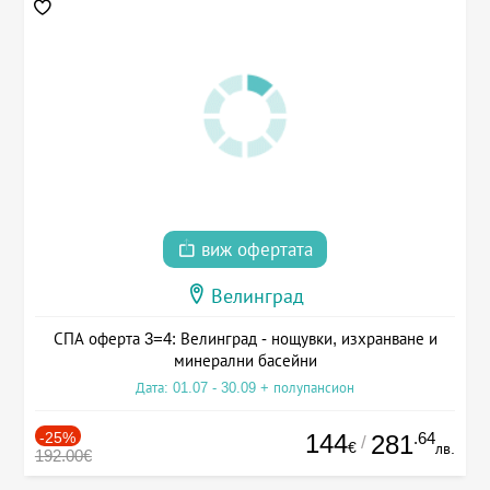
виж офертата
Велинград
СПА оферта 3=4: Велинград - нощувки, изхранване и
минерални басейни
Дата: 01.07 - 30.09 + полупансион
-25%
144
.64
281
/
€
лв.
192.00€