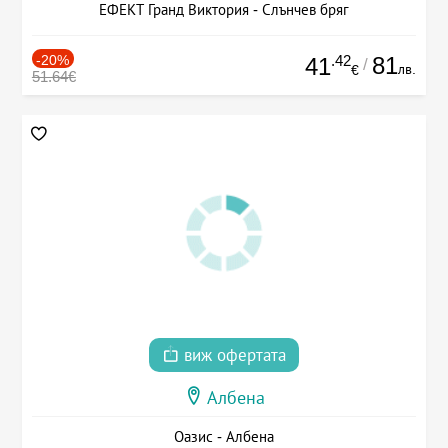
ЕФЕКТ Гранд Виктория - Слънчев бряг
-20%
.42
81
41
/
лв.
€
51.64€
виж офертата
Албена
Оазис - Албена