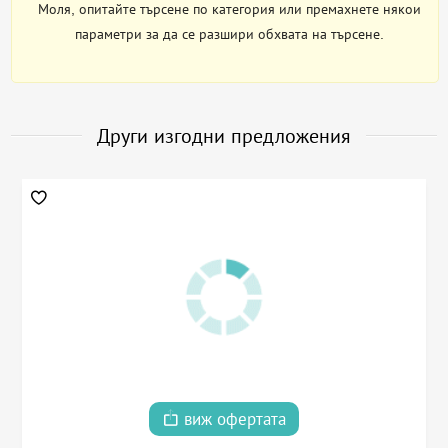
Моля, опитайте търсене по категория или премахнете някои
параметри за да се разшири обхвата на търсене.
Други изгодни предложения
виж офертата