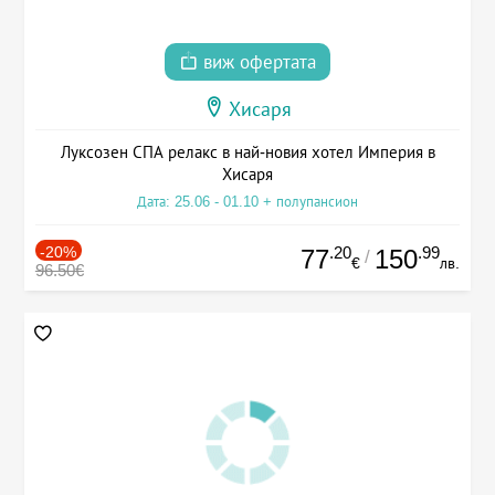
виж офертата
Хисаря
Луксозен СПА релакс в най-новия хотел Империя в
Хисаря
Дата: 25.06 - 01.10 + полупансион
-20%
.20
.99
77
150
/
€
лв.
96.50€