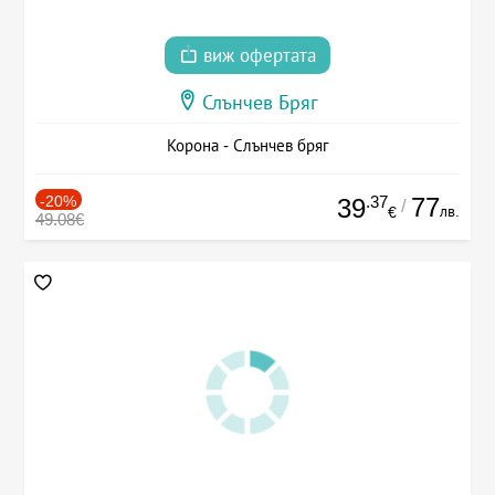
виж офертата
Слънчев Бряг
Корона - Слънчев бряг
-20%
.37
77
39
/
лв.
€
49.08€