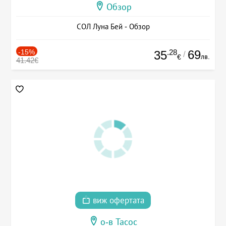
Обзор
СОЛ Луна Бей - Обзор
-15%
.28
69
35
/
лв.
€
41.42€
виж офертата
о-в Тасос