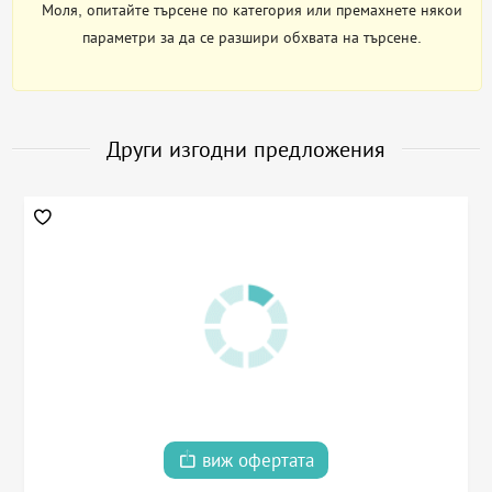
Моля, опитайте търсене по категория или премахнете някои
параметри за да се разшири обхвата на търсене.
Други изгодни предложения
виж офертата