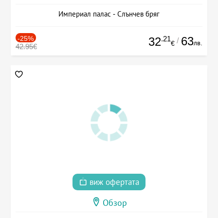
Империал палас - Слънчев бряг
-25%
.21
63
32
/
лв.
€
42.95€
виж офертата
Обзор