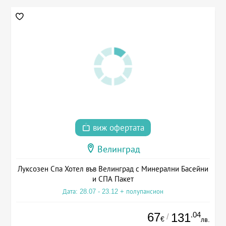
виж офертата
Велинград
Луксозен Спа Хотел във Велинград с Минерални Басейни
и СПА Пакет
Дата: 28.07 - 23.12 + полупансион
67
.04
131
/
€
лв.