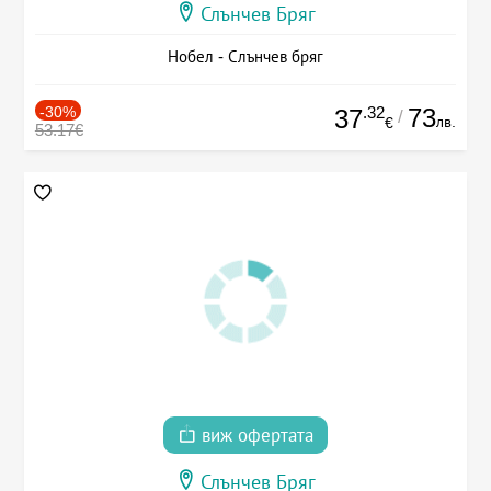
Слънчев Бряг
Нобел - Слънчев бряг
-30%
.32
73
37
/
лв.
€
53.17€
виж офертата
Слънчев Бряг