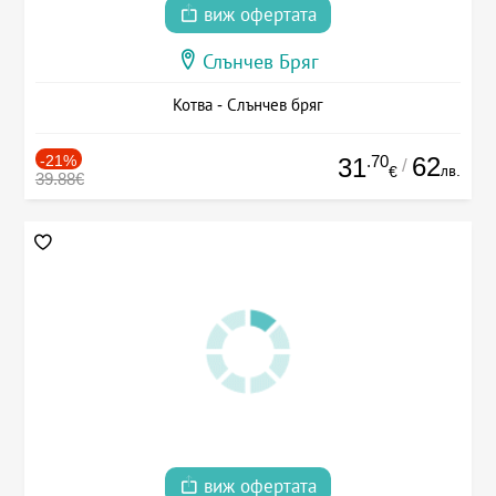
виж офертата
Слънчев Бряг
Котва - Слънчев бряг
-21%
.70
62
31
/
лв.
€
39.88€
виж офертата