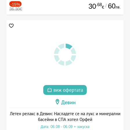
-15%
.68
60
30
/
лв.
€
36.30€
виж офертата
Девин
Летен релакс в Девин: Насладете се на лукс и минерални
басейни в СПА хотел Орфей
Дата: 06.08 - 06.09 + закуска