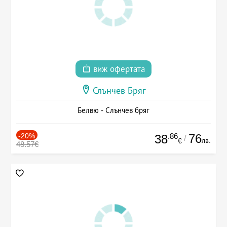
виж офертата
Слънчев Бряг
Белвю - Слънчев бряг
-20%
.86
76
38
/
лв.
€
48.57€