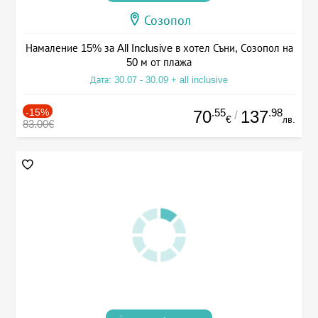
Созопол
Намаление 15% за All Inclusive в хотел Съни, Созопол на
50 м от плажа
Дата: 30.07 - 30.09 + all inclusive
-15%
.55
.98
70
137
/
€
лв.
83.00€