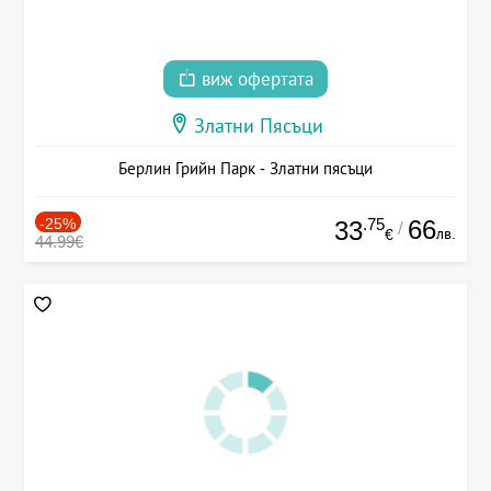
виж офертата
Златни Пясъци
Берлин Грийн Парк - Златни пясъци
-25%
.75
66
33
/
лв.
€
44.99€