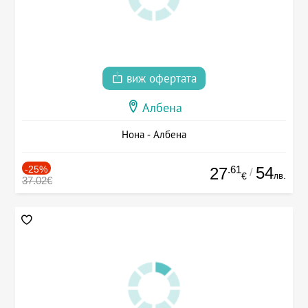
виж офертата
Албена
Нона - Албена
-25%
.61
54
27
/
лв.
€
37.02€