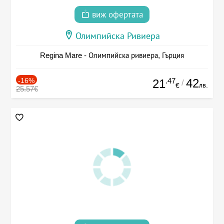
виж офертата
Олимпийска Ривиера
Regina Mare - Олимпийска ривиера, Гърция
-16%
.47
42
21
/
лв.
€
25.57€