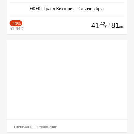
ЕФЕКТ Гранд Виктория - Слънчев бряг
-20%
.42
81
41
/
лв.
€
51.64€
специално предложение