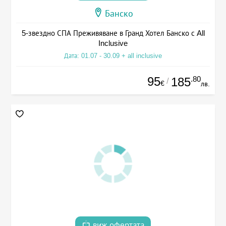
Банско
5-звездно СПА Преживяване в Гранд Хотел Банско с All
Inclusive
Дата: 01.07 - 30.09 + all inclusive
95
.80
185
/
€
лв.
виж офертата