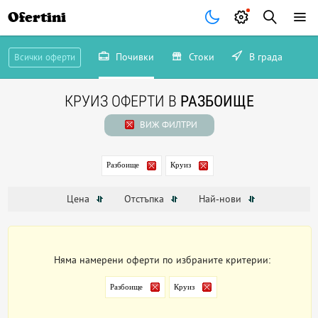
Ofertini
Почивки
Стоки
В града
Всички оферти
КРУИЗ ОФЕРТИ В
РАЗБОИЩЕ
ВИЖ ФИЛТРИ
Разбоище
Круиз
Цена
Отстъпка
Най-нови
Няма намерени оферти по избраните критерии:
Разбоище
Круиз