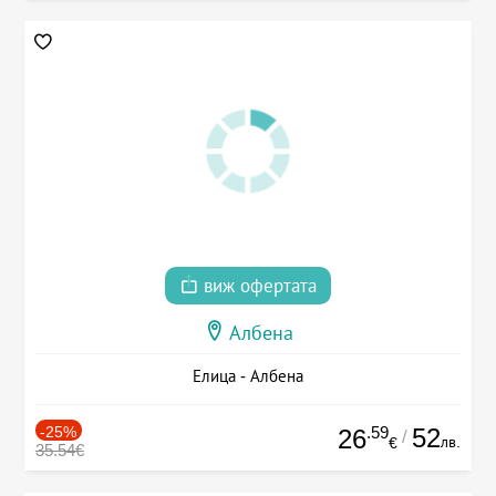
виж офертата
Албена
Елица - Албена
-25%
.59
52
26
/
лв.
€
35.54€