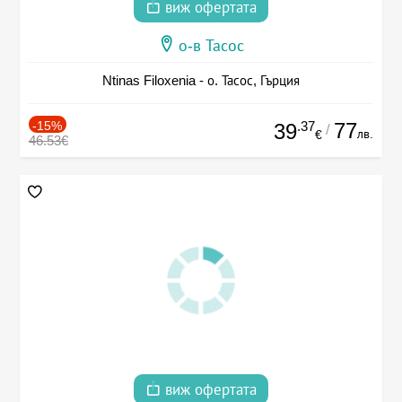
виж офертата
о-в Тасос
Ntinas Filoxenia - о. Тасос, Гърция
-15%
.37
77
39
/
лв.
€
46.53€
виж офертата