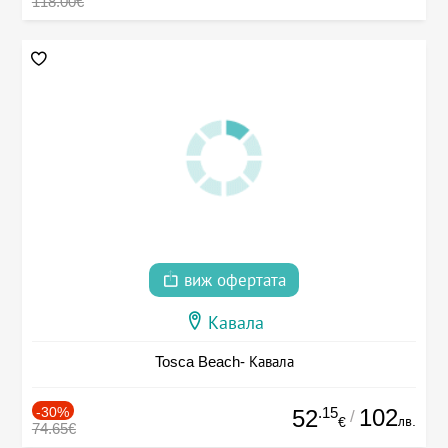
118.00€
виж офертата
Кавала
Tosca Beach- Кавала
-30%
.15
102
52
/
лв.
€
74.65€