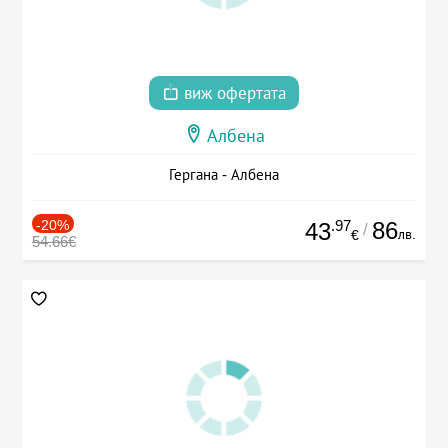
виж офертата
Албена
Гергана - Албена
-20%
.97
86
43
/
лв.
€
54.66€