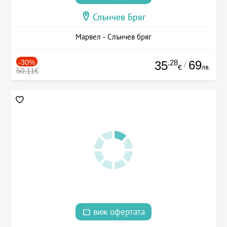
Слънчев Бряг
Марвел - Слънчев бряг
-30%
.28
69
35
/
лв.
€
50.11€
виж офертата