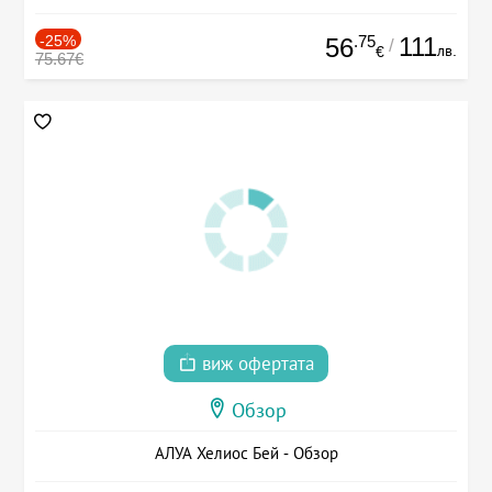
-25%
.75
111
56
/
лв.
€
75.67€
виж офертата
Обзор
АЛУА Хелиос Бей - Обзор