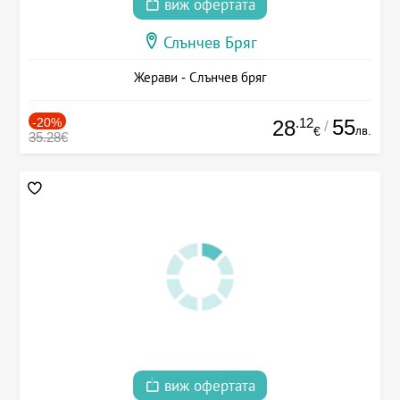
виж офертата
Слънчев Бряг
Жерави - Слънчев бряг
-20%
.12
55
28
/
лв.
€
35.28€
виж офертата