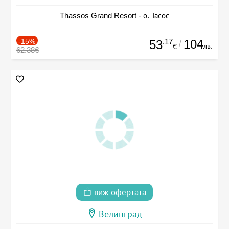
Thassos Grand Resort - о. Тасос
-15%
.17
104
53
/
лв.
€
62.38€
виж офертата
Велинград