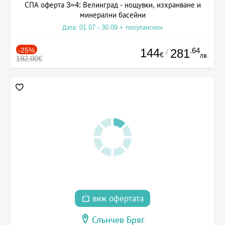
СПА оферта 3=4: Велинград - нощувки, изхранване и
минерални басейни
Дата: 01.07 - 30.09 + полупансион
-25%
144
.64
281
/
€
лв.
192.00€
виж офертата
Слънчев Бряг