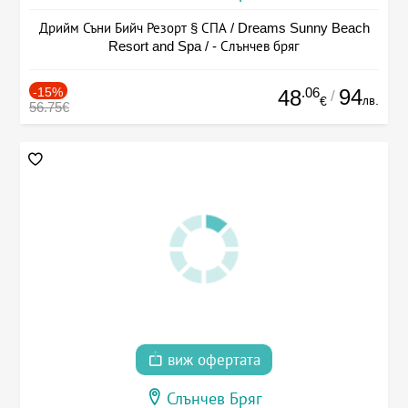
Дрийм Съни Бийч Резорт § СПА / Dreams Sunny Beach
Resort and Spa / - Слънчев бряг
-15%
.06
94
48
/
лв.
€
56.75€
виж офертата
Слънчев Бряг