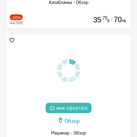
Казабланка - Обзор
-20%
.79
70
35
/
лв.
€
44.99€
виж офертата
Обзор
Мирамар - Обзор