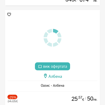
€
лв.
виж офертата
Албена
Оазис - Албена
-25%
.57
50
25
/
лв.
€
34.05€