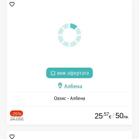
виж офертата
Албена
Оазис - Албена
-25%
.57
50
25
/
лв.
€
34.05€