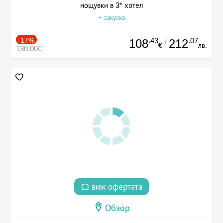
нощувки в 3* хотел
+ закуска
-17%
.43
.07
108
212
/
€
лв.
130.00€
виж офертата
Обзор