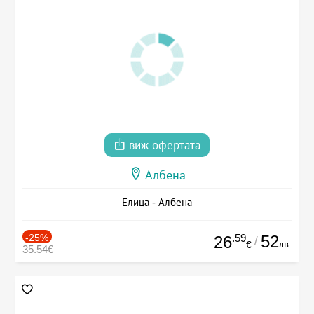
виж офертата
Албена
Елица - Албена
-25%
.59
52
26
/
лв.
€
35.54€