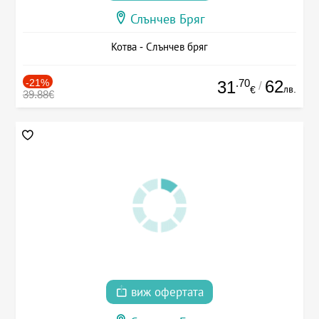
Слънчев Бряг
Котва - Слънчев бряг
-21%
.70
62
31
/
лв.
€
39.88€
виж офертата