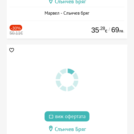
Слънчев Бряг
Марвел - Слънчев бряг
-30%
.28
69
35
/
лв.
€
50.11€
виж офертата
Слънчев Бряг