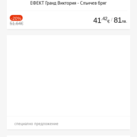
ЕФЕКТ Гранд Виктория - Слънчев бряг
-20%
.42
81
41
/
лв.
€
51.64€
специално предложение