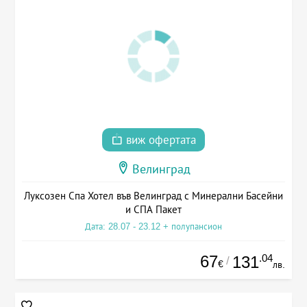
виж офертата
Велинград
Луксозен Спа Хотел във Велинград с Минерални Басейни
и СПА Пакет
Дата: 28.07 - 23.12 + полупансион
67
.04
131
/
€
лв.