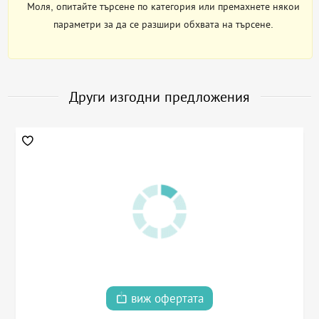
Моля, опитайте търсене по категория или премахнете някои
параметри за да се разшири обхвата на търсене.
Други изгодни предложения
виж офертата