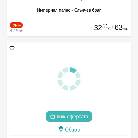
Империал палас - Слънчев бряг
-25%
.21
63
32
/
лв.
€
42.95€
виж офертата
Обзор