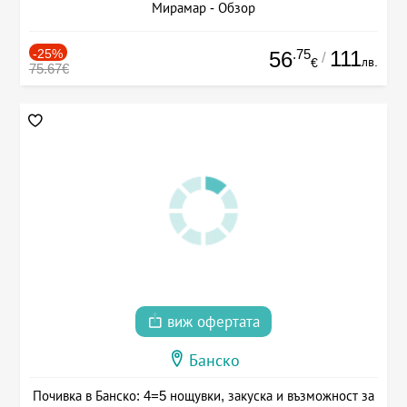
Мирамар - Обзор
-25%
.75
111
56
/
лв.
€
75.67€
виж офертата
Банско
Почивка в Банско: 4=5 нощувки, закуска и възможност за