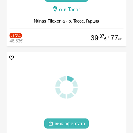
о-в Тасос
Ntinas Filoxenia - о. Тасос, Гърция
-15%
.37
77
39
/
лв.
€
46.53€
виж офертата