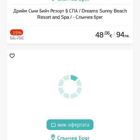
Дрийм Съни Бийч Резорт § СПА / Dreams Sunny Beach
Resort and Spa / - Слънчев бряг
-15%
.06
94
48
/
лв.
€
56.75€
виж офертата
Слънчев Бряг