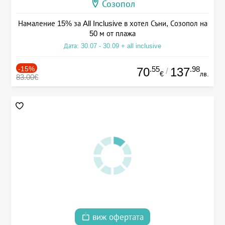
Созопол
Намаление 15% за All Inclusive в хотел Съни, Созопол на
50 м от плажа
Дата: 30.07 - 30.09 + all inclusive
-15%
.55
.98
70
137
/
€
лв.
83.00€
виж офертата