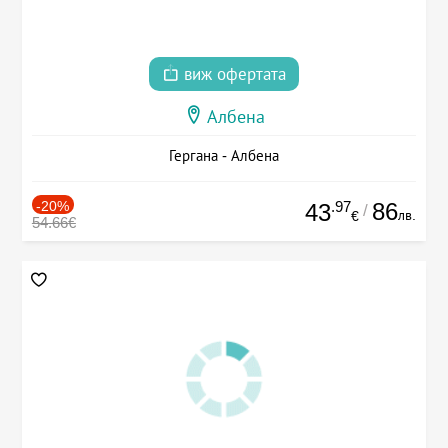
виж офертата
Албена
Гергана - Албена
-20%
.97
86
43
/
лв.
€
54.66€