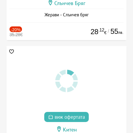
Слънчев Бряг
Жерави - Слънчев бряг
-20%
.12
55
28
/
лв.
€
35.28€
виж офертата
Китен