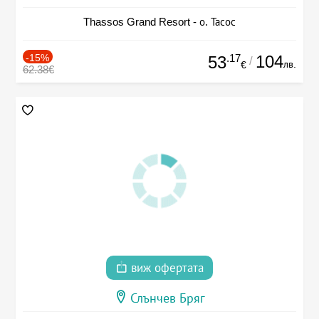
Thassos Grand Resort - о. Тасос
-15%
.17
104
53
/
лв.
€
62.38€
виж офертата
Слънчев Бряг