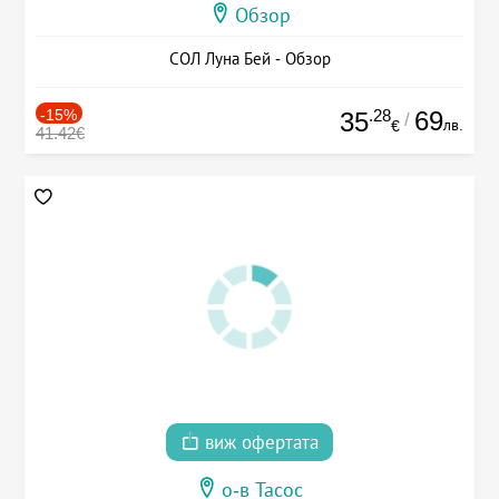
Обзор
СОЛ Луна Бей - Обзор
-15%
.28
69
35
/
лв.
€
41.42€
виж офертата
о-в Тасос