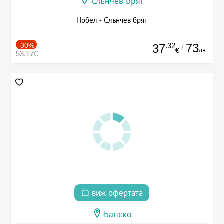
Слънчев Бряг
Нобел - Слънчев бряг
-30%
.32
73
37
/
лв.
€
53.17€
виж офертата
Банско