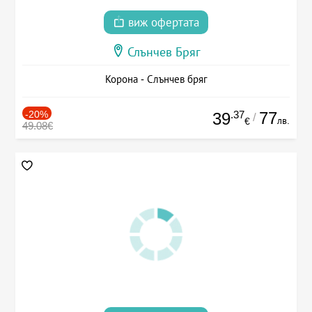
виж офертата
Слънчев Бряг
Корона - Слънчев бряг
-20%
.37
77
39
/
лв.
€
49.08€