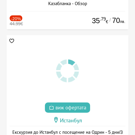
Казабланка - Обзор
-20%
.79
70
35
/
лв.
€
44.99€
виж офертата
Истанбул
Екскурзия до Истанбул с посещение на Одрин - 5 дни/3