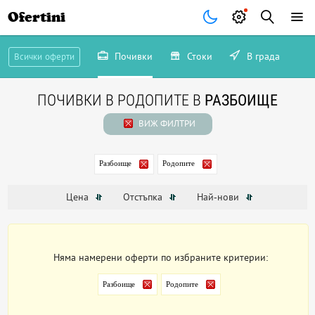
Ofertini
Почивки
Стоки
В града
Всички оферти
ПОЧИВКИ В РОДОПИТЕ В
РАЗБОИЩЕ
ВИЖ ФИЛТРИ
Разбоище
Родопите
Цена
Отстъпка
Най-нови
Няма намерени оферти по избраните критерии:
Разбоище
Родопите