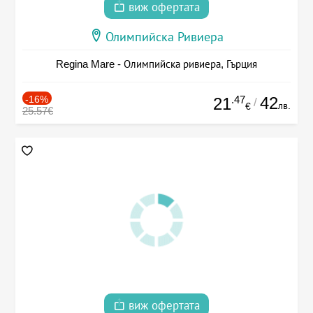
виж офертата
Олимпийска Ривиера
Regina Mare - Олимпийска ривиера, Гърция
-16%
.47
42
21
/
лв.
€
25.57€
виж офертата