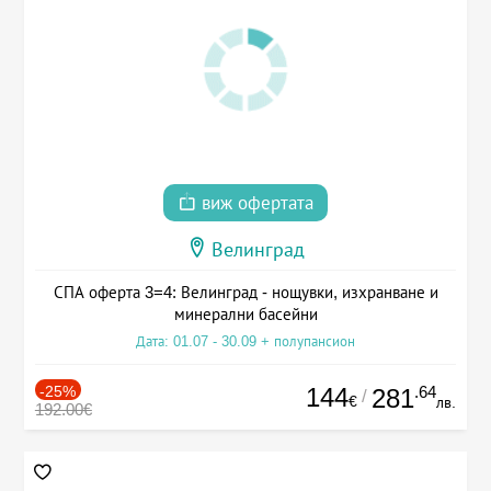
виж офертата
Велинград
СПА оферта 3=4: Велинград - нощувки, изхранване и
минерални басейни
Дата: 01.07 - 30.09 + полупансион
-25%
144
.64
281
/
€
лв.
192.00€