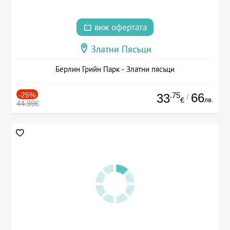
виж офертата
Златни Пясъци
Берлин Грийн Парк - Златни пясъци
-25%
.75
66
33
/
лв.
€
44.99€