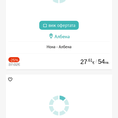
виж офертата
Албена
Нона - Албена
-25%
.61
54
27
/
лв.
€
37.02€