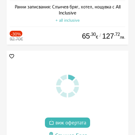
Ранни записвания: Слънчев бряг, хотел, нощувка с All
Inclusive
+ all inclusive
-30%
.30
.72
65
127
/
€
лв.
92.70€
виж офертата