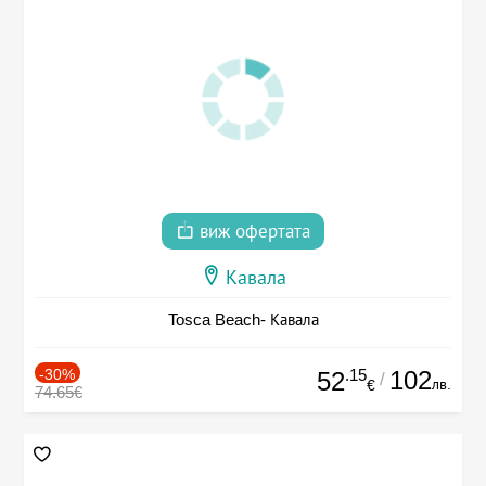
виж офертата
Кавала
Tosca Beach- Кавала
-30%
.15
102
52
/
лв.
€
74.65€