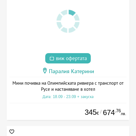
виж офертата
Паралия Катерини
Мини почивка на Олимпийската ривиера с транспорт от
Русе и настаняване в хотел
Дата: 18.09 - 23.09 + закуска
345
.76
674
/
€
лв.