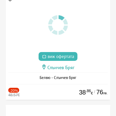
виж офертата
Слънчев Бряг
Белвю - Слънчев бряг
-20%
.86
76
38
/
лв.
€
48.57€