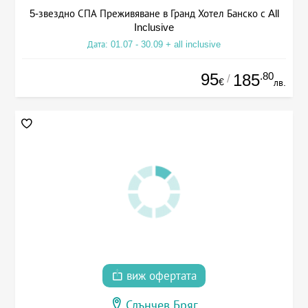
5-звездно СПА Преживяване в Гранд Хотел Банско с All
Inclusive
Дата: 01.07 - 30.09 + all inclusive
95
.80
185
/
€
лв.
виж офертата
Слънчев Бряг