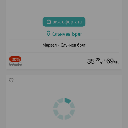
виж офертата
Слънчев Бряг
Марвел - Слънчев бряг
-30%
.28
69
35
/
лв.
€
50.11€