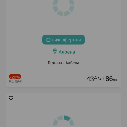
виж офертата
Албена
Гергана - Албена
-20%
.97
86
43
/
лв.
€
54.66€