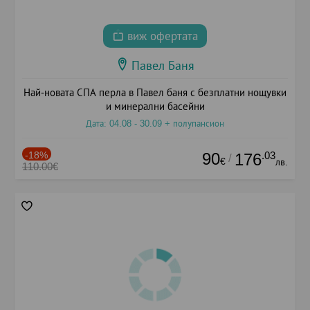
виж офертата
Павел Баня
Най-новата СПА перла в Павел баня с безплатни нощувки
и минерални басейни
Дата: 04.08 - 30.09 + полупансион
-18%
90
.03
176
/
€
лв.
110.00€