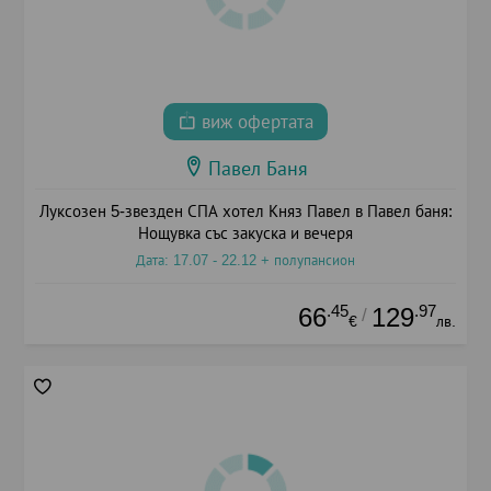
виж офертата
Павел Баня
Луксозен 5-звезден СПА хотел Княз Павел в Павел баня:
Нощувка със закуска и вечеря
Дата: 17.07 - 22.12 + полупансион
.45
.97
66
129
/
€
лв.