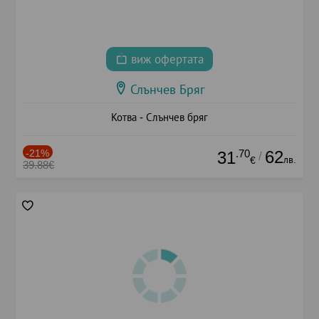
виж офертата
Слънчев Бряг
Котва - Слънчев бряг
-21%
.70
62
31
/
лв.
€
39.88€