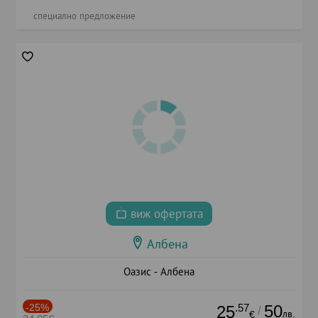
специално предложение
виж офертата
Албена
Оазис - Албена
-25%
.57
50
25
/
лв.
€