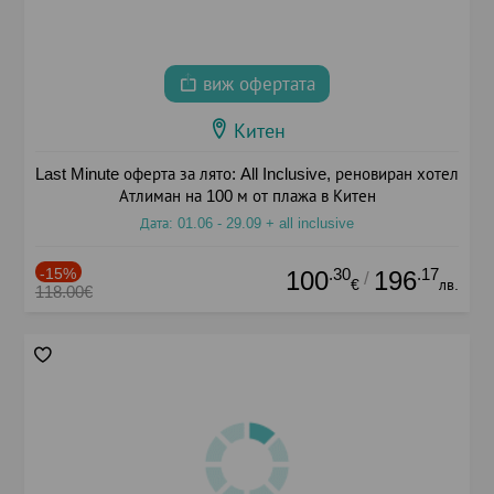
виж офертата
Китен
Last Minute оферта за лято: All Inclusive, реновиран хотел
Атлиман на 100 м от плажа в Китен
Дата: 01.06 - 29.09 + all inclusive
-15%
.30
.17
100
196
/
€
лв.
118.00€