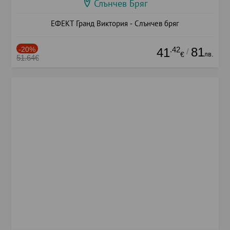
Слънчев Бряг
ЕФЕКТ Гранд Виктория - Слънчев бряг
-20%
.42
81
41
/
лв.
€
51.64€