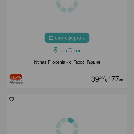
виж офертата
о-в Тасос
Ntinas Filoxenia - о. Тасос, Гърция
-15%
.37
77
39
/
лв.
€
46.53€