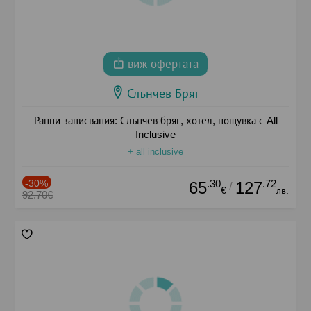
виж офертата
Слънчев Бряг
Ранни записвания: Слънчев бряг, хотел, нощувка с All
Inclusive
+ all inclusive
-30%
.30
.72
65
127
/
€
лв.
92.70€