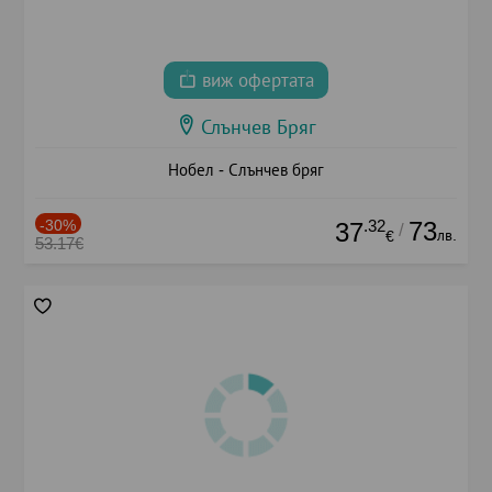
виж офертата
Слънчев Бряг
Нобел - Слънчев бряг
-30%
.32
73
37
/
лв.
€
53.17€