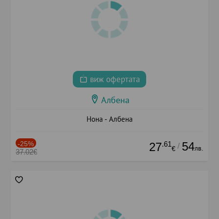
виж офертата
Албена
Нона - Албена
-25%
.61
54
27
/
лв.
€
37.02€