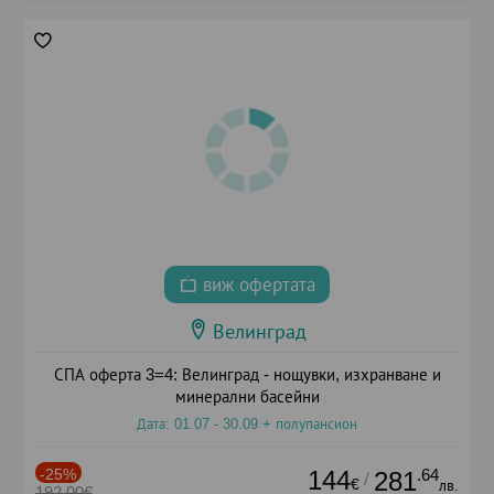
виж офертата
Велинград
СПА оферта 3=4: Велинград - нощувки, изхранване и
минерални басейни
Дата: 01.07 - 30.09 + полупансион
-25%
144
.64
281
/
€
лв.
192.00€