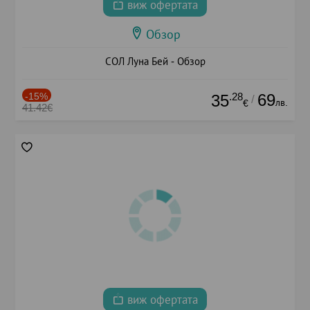
виж офертата
Обзор
СОЛ Луна Бей - Обзор
-15%
.28
69
35
/
лв.
€
41.42€
виж офертата