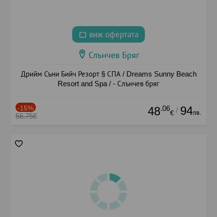
виж офертата
Слънчев Бряг
Дрийм Съни Бийч Резорт § СПА / Dreams Sunny Beach
Resort and Spa / - Слънчев бряг
-15%
.06
94
48
/
лв.
€
56.75€