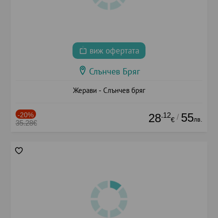
виж офертата
Слънчев Бряг
Жерави - Слънчев бряг
-20%
.12
55
28
/
лв.
€
35.28€