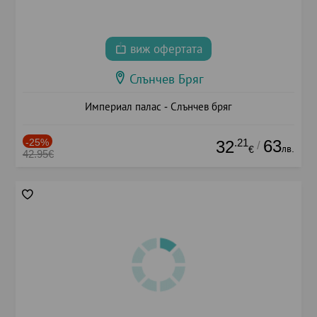
виж офертата
Слънчев Бряг
Империал палас - Слънчев бряг
-25%
.21
63
32
/
лв.
€
42.95€