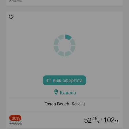
34.05€
виж офертата
Кавала
Tosca Beach- Кавала
-30%
.15
102
52
/
лв.
€
74.65€