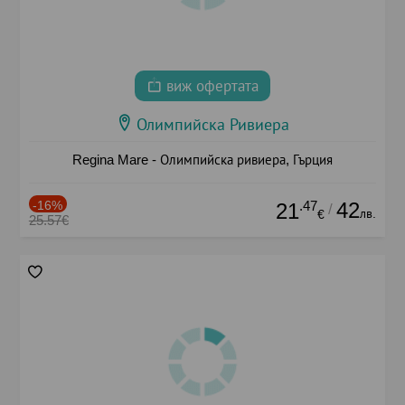
виж офертата
Олимпийска Ривиера
Regina Mare - Олимпийска ривиера, Гърция
-16%
.47
42
21
/
лв.
€
25.57€