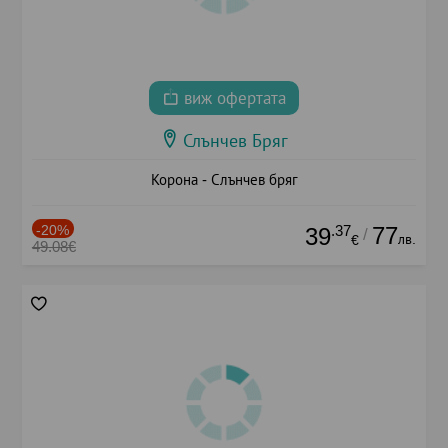
виж офертата
Слънчев Бряг
Корона - Слънчев бряг
-20%
.37
77
39
/
лв.
€
49.08€