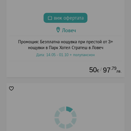
виж офертата
Ловеч
Промоция: Безплатна нощувка при престой от 3+
нощувки в Парк Хотел Стратеш в Ловеч
Дата: 14.05 - 01.10 + полупансион
50
.79
97
/
€
лв.