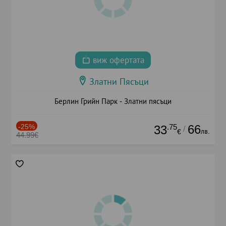
виж офертата
Златни Пясъци
Берлин Грийн Парк - Златни пясъци
-25%
.75
66
33
/
лв.
€
44.99€