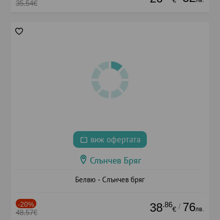
35.54€
виж офертата
Слънчев Бряг
Белвю - Слънчев бряг
-20%
.86
76
38
/
лв.
€
48.57€