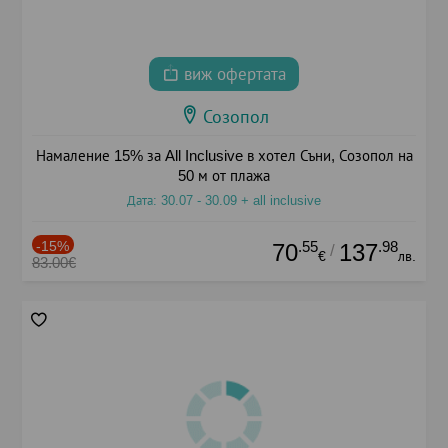
виж офертата
Созопол
Намаление 15% за All Inclusive в хотел Съни, Созопол на
50 м от плажа
Дата: 30.07 - 30.09 + all inclusive
-15%
.55
.98
70
137
/
€
лв.
83.00€