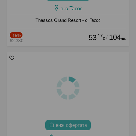
о-в Тасос
Thassos Grand Resort - о. Тасос
-15%
.17
104
53
/
лв.
€
62.38€
виж офертата