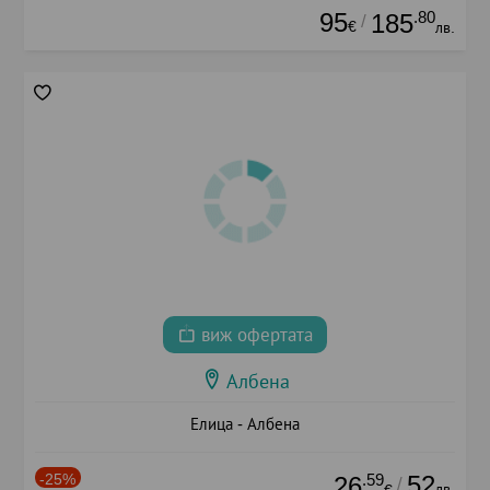
95
.80
185
/
€
лв.
виж офертата
Албена
Елица - Албена
-25%
.59
52
26
/
лв.
€