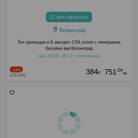
виж офертата
Велинград
Топ промоция в 5-звезден СПА хотел с минерални
басейни във Велинград
Дата: 01.09 - 20.12 + полупансион
-33%
384
.04
751
/
€
лв.
576.00€