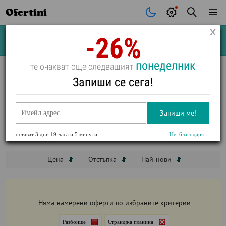
Ofertini
-26%
Почивки
Стоки
В града
Всички оферти
понеделник
те очакват още следващият
ПОЧИВКИ В СТРАНДЖА ПЛАНИНА В
Запиши се сега!
РАЗБОИЩЕ
ВИЖ ФИЛТРИ
Запиши ме!
остават
3 дни 19 часа и 5 минути
Не, благодаря
Разбоище
Странджа планина
Цена
Отстъпка
Най-нови
Няма намерени оферти по избраните критерии:
Разбоище
Странджа планина