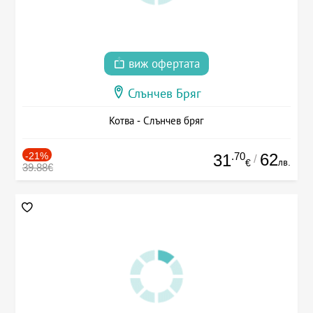
виж офертата
Слънчев Бряг
Котва - Слънчев бряг
-21%
.70
62
31
/
лв.
€
39.88€