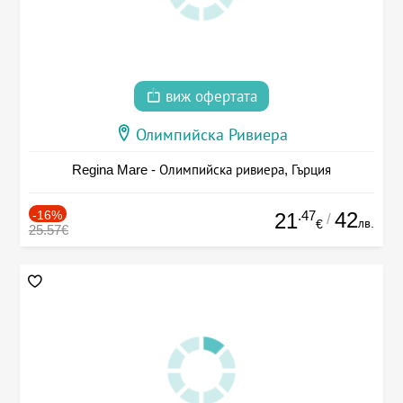
виж офертата
Олимпийска Ривиера
Regina Mare - Олимпийска ривиера, Гърция
-16%
.47
42
21
/
лв.
€
25.57€