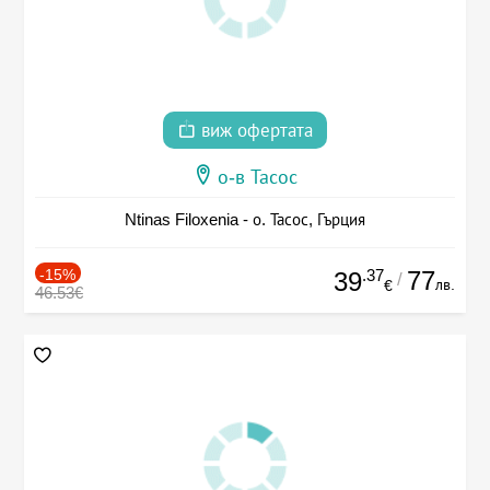
виж офертата
о-в Тасос
Ntinas Filoxenia - о. Тасос, Гърция
-15%
.37
77
39
/
лв.
€
46.53€