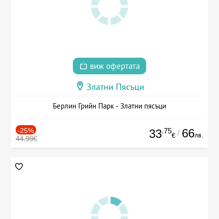
виж офертата
Златни Пясъци
Берлин Грийн Парк - Златни пясъци
-25%
.75
66
33
/
лв.
€
44.99€