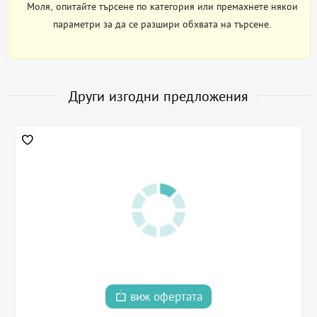
Моля, опитайте търсене по категория или премахнете някои
параметри за да се разшири обхвата на търсене.
Други изгодни предложения
виж офертата