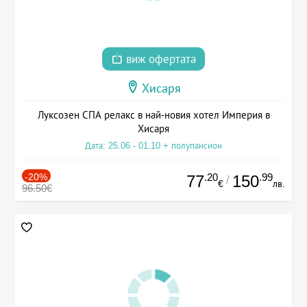
виж офертата
Хисаря
Луксозен СПА релакс в най-новия хотел Империя в
Хисаря
Дата: 25.06 - 01.10 + полупансион
-20%
.20
.99
77
150
/
€
лв.
96.50€