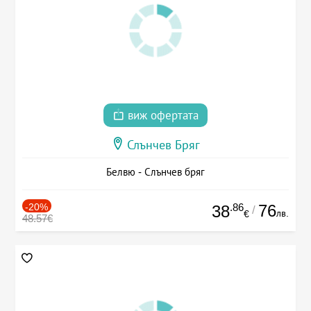
виж офертата
Слънчев Бряг
Белвю - Слънчев бряг
-20%
.86
76
38
/
лв.
€
48.57€