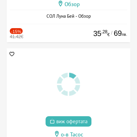
Обзор
СОЛ Луна Бей - Обзор
-15%
.28
69
35
/
лв.
€
41.42€
виж офертата
о-в Тасос