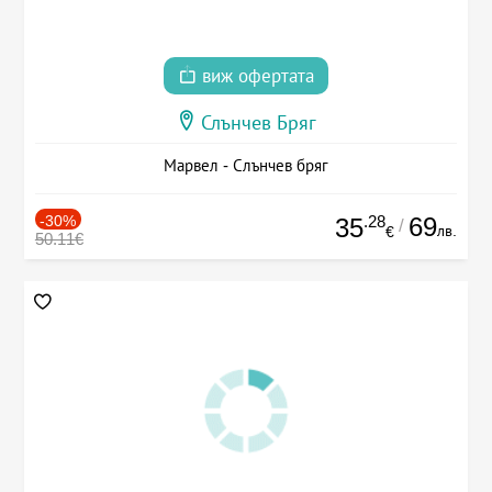
виж офертата
Слънчев Бряг
Марвел - Слънчев бряг
-30%
.28
69
35
/
лв.
€
50.11€