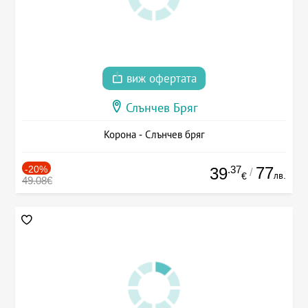
виж офертата
Слънчев Бряг
Корона - Слънчев бряг
-20%
.37
77
39
/
лв.
€
49.08€