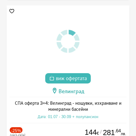
виж офертата
Велинград
СПА оферта 3=4: Велинград - нощувки, изхранване и
минерални басейни
Дата: 01.07 - 30.09 + полупансион
-25%
144
.64
281
/
€
лв.
192.00€