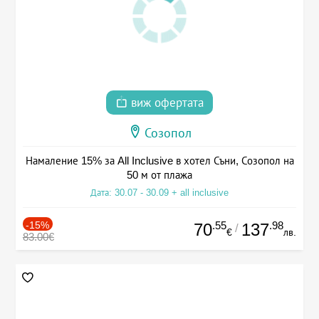
виж офертата
Созопол
Намаление 15% за All Inclusive в хотел Съни, Созопол на
50 м от плажа
Дата: 30.07 - 30.09 + all inclusive
-15%
.55
.98
70
137
/
€
лв.
83.00€