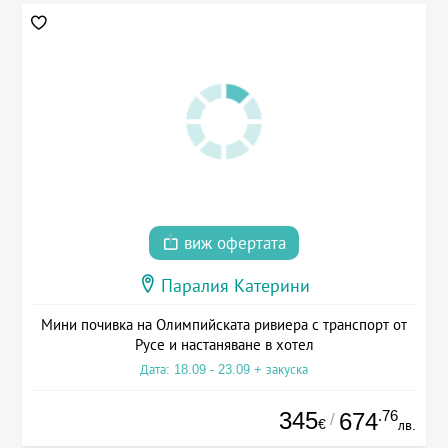
виж офертата
Паралия Катерини
Мини почивка на Олимпийската ривиера с транспорт от
Русе и настаняване в хотел
Дата: 18.09 - 23.09 + закуска
345
.76
674
/
€
лв.