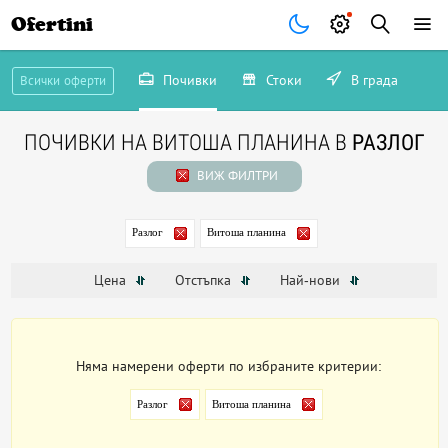
Ofertini
Почивки
Стоки
В града
Всички оферти
ПОЧИВКИ НА ВИТОША ПЛАНИНА В
РАЗЛОГ
ВИЖ ФИЛТРИ
Разлог
Витоша планина
Цена
Отстъпка
Най-нови
Няма намерени оферти по избраните критерии:
Разлог
Витоша планина