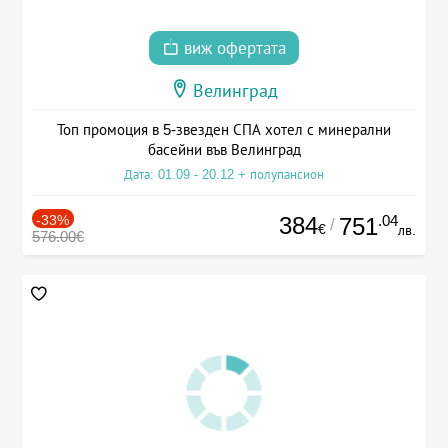
виж офертата
Велинград
Топ промоция в 5-звезден СПА хотел с минерални
басейни във Велинград
Дата: 01.09 - 20.12 + полупансион
-33%
384
.04
751
/
€
лв.
576.00€