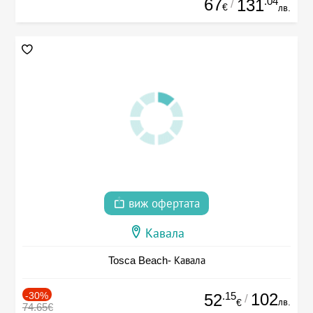
67
.04
131
/
€
лв.
виж офертата
Кавала
Tosca Beach- Кавала
-30%
.15
102
52
/
лв.
€
74.65€