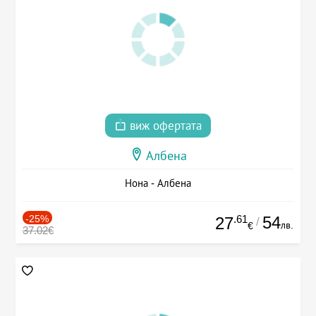
виж офертата
Албена
Нона - Албена
-25%
.61
54
27
/
лв.
€
37.02€