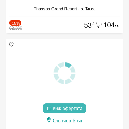
Thassos Grand Resort - о. Тасос
-15%
.17
104
53
/
лв.
€
62.38€
виж офертата
Слънчев Бряг