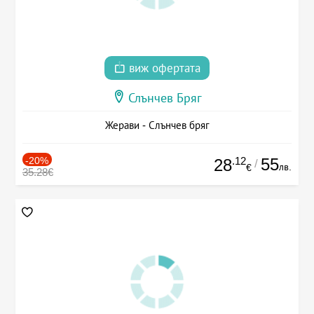
виж офертата
Слънчев Бряг
Жерави - Слънчев бряг
-20%
.12
55
28
/
лв.
€
35.28€