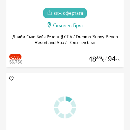
виж офертата
Слънчев Бряг
Дрийм Съни Бийч Резорт § СПА / Dreams Sunny Beach
Resort and Spa / - Слънчев бряг
-15%
.06
94
48
/
лв.
€
56.75€