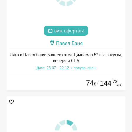
виж офертата
Павел Баня
Лято в Павел баня: Балнеохотел Дианамар 5* със закуска,
вечеря и СПА
Дата: 23.07 - 22.12 + полупансион
74
.73
144
/
€
лв.