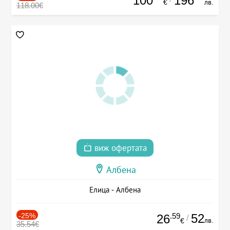
100
196
€
лв.
118.00€
виж офертата
Албена
Елица - Албена
-25%
.59
52
26
/
лв.
€
35.54€