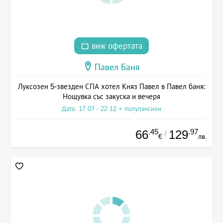
виж офертата
Павел Баня
Луксозен 5-звезден СПА хотел Княз Павел в Павел баня:
Нощувка със закуска и вечеря
Дата: 17.07 - 22.12 + полупансион
.45
.97
66
129
/
€
лв.