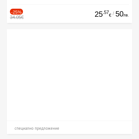
-25%
.57
50
25
/
лв.
€
34.05€
специално предложение