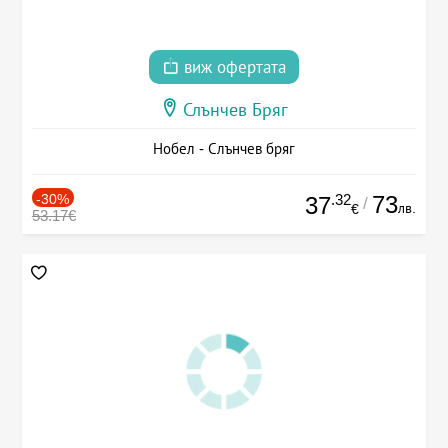
виж офертата
Слънчев Бряг
Нобел - Слънчев бряг
-30%
.32
73
37
/
лв.
€
53.17€