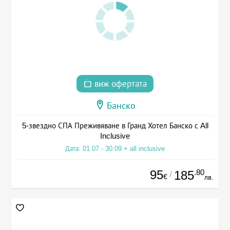
виж офертата
Банско
5-звездно СПА Преживяване в Гранд Хотел Банско с All
Inclusive
Дата: 01.07 - 30.09 + all inclusive
95
.80
185
/
€
лв.