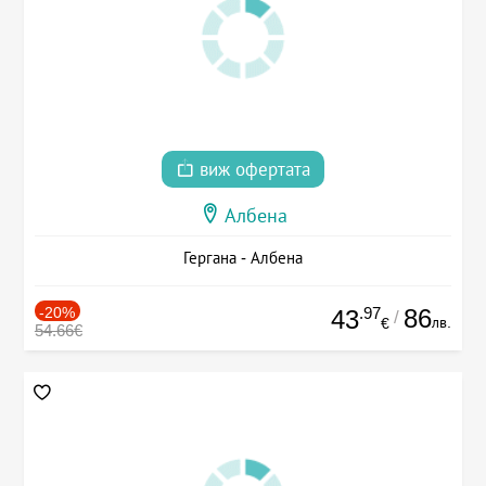
виж офертата
Албена
Гергана - Албена
-20%
.97
86
43
/
лв.
€
54.66€