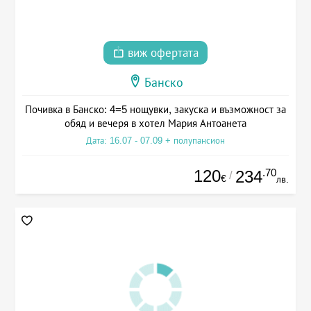
виж офертата
Банско
Почивка в Банско: 4=5 нощувки, закуска и възможност за
обяд и вечеря в хотел Мария Антоанета
Дата: 16.07 - 07.09 + полупансион
120
.70
234
/
€
лв.